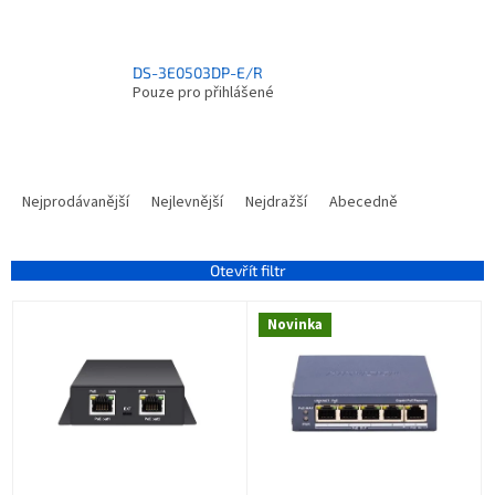
DS-3E0503DP-E/R
Pouze pro přihlášené
Ř
a
Nejprodávanější
Nejlevnější
Nejdražší
Abecedně
z
e
n
Otevřít filtr
í
V
p
Novinka
ý
r
p
o
i
d
s
u
p
k
r
t
o
ů