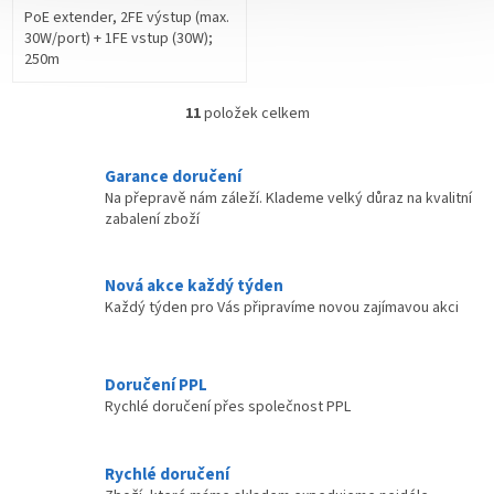
PoE extender, 2FE výstup (max.
30W/port) + 1FE vstup (30W);
250m
11
položek celkem
O
v
l
Garance doručení
á
Na přepravě nám záleží. Klademe velký důraz na kvalitní
d
zabalení zboží
a
c
í
Nová akce každý týden
p
Každý týden pro Vás připravíme novou zajímavou akci
r
v
k
y
Doručení PPL
v
Rychlé doručení přes společnost PPL
ý
p
i
Rychlé doručení
s