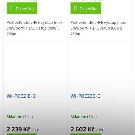
Do košíku
Do košíku
PoE extender, 4GE výstup (max.
PoE extender, 4FE výstup (max.
30W/port) + 1GE vstup (90W);
30W/port) + 1FE vstup (60W);
250m
250m
WI-POE21E-O
WI-POE22E-O
Skladem
(3 ks)
Skladem
(2 ks)
2 239 Kč
2 602 Kč
/ ks
/ ks