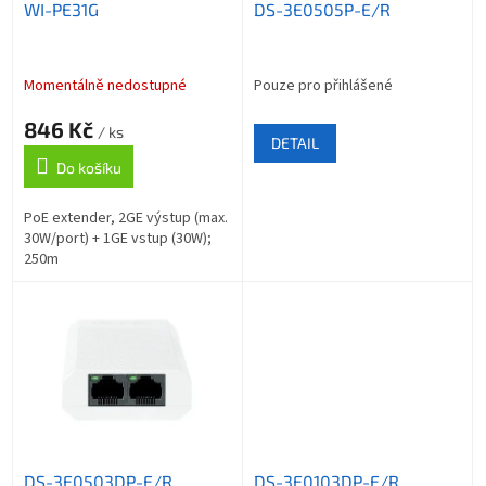
WI-PE31G
DS-3E0505P-E/R
d
u
k
t
Momentálně nedostupné
Pouze pro přihlášené
ů
846 Kč
/ ks
DETAIL
Do košíku
PoE extender, 2GE výstup (max.
30W/port) + 1GE vstup (30W);
250m
DS-3E0503DP-E/R
DS-3E0103DP-E/R