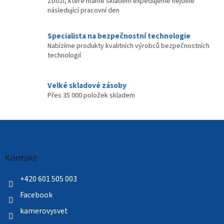
Zboží, které máme skladem expedujeme nejdéle
u
následující pracovní den
Specialista na bezpečnostní technologie
Nabízíme produkty kvalitních výrobců bezpečnostních
technologií
Velké skladové zásoby
Přes 35 000 položek skladem
Z
á
p
a
Kontakt
t
í
+420 601 505 003
Facebook
kamerovysvet