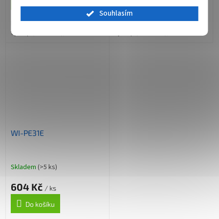
Do košíku
Do košíku
Souhlasím
PoE Extender, 1GE vstup + 1GE
PoE Extender, 1FE vstup + 1FE
výstup (max. 30W); 100m
výstup (max. 30W); 100m
WI-PE31E
Skladem
(>5 ks)
604 Kč
/ ks
Do košíku