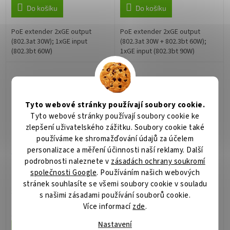
Do košíku
Do košíku
PoE extender 2xGE output
PoE extender 2xGE output
(802.3at 30W); 1xGE input
(802.3at 30W + 802.3bt 60W);
(802.3bt 60W)
1xGE input (802.3bt 90W)
Tyto webové stránky používají soubory cookie.
Tyto webové stránky používají soubory cookie ke
zlepšení uživatelského zážitku. Soubory cookie také
používáme ke shromažďování údajů za účelem
personalizace a měření účinnosti naší reklamy. Další
WI-PE21G
WI-PE21E
podrobnosti naleznete v
zásadách ochrany soukromí
společnosti Google
. Používáním našich webových
stránek souhlasíte se všemi soubory cookie v souladu
Skladem
(1 ks)
Skladem
(>5 ks)
s našimi zásadami používání souborů cookie.
Více informací
zde
.
241 Kč
180 Kč
/ ks
/ ks
Nastavení