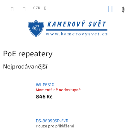
Přejít
NÁKUP
na
CZK
obsah
KOŠÍK
PoE repeatery
Nejprodávanější
WI-PE31G
Momentálně nedostupné
846 Kč
DS-3E0505P-E/R
Pouze pro přihlášené