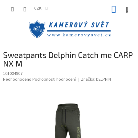
Přejít
NÁKUP
na
CZK
obsah
KOŠÍK
Sweatpants Delphin Catch me CARP
NX M
101004907
Průměrné
Neohodnoceno
Podrobnosti hodnocení
Značka:
DELPHIN
hodnocení
produktu
je
0,0
z
5
hvězdiček.