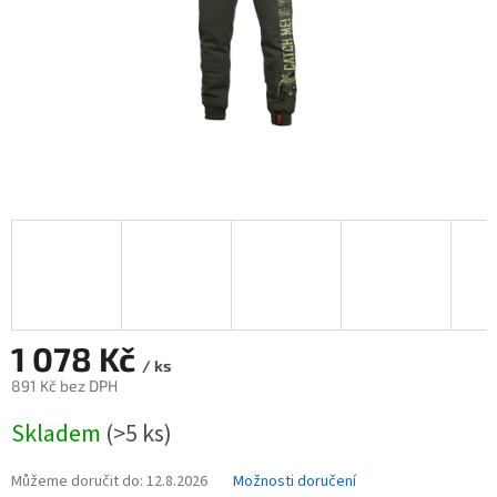
1 078 Kč
/ ks
891 Kč bez DPH
Měrná
Skladem
(>5 ks)
cena:
Můžeme doručit do:
12.8.2026
Možnosti doručení