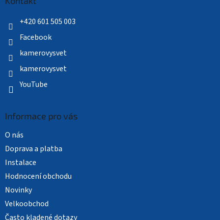
a
Kontakt
t
í
+420 601 505 003
Facebook
kamerovysvet
kamerovysvet
YouTube
Informace pro vás
O nás
Doprava a platba
Instalace
Hodnocení obchodu
Novinky
Velkoobchod
Často kladené dotazy