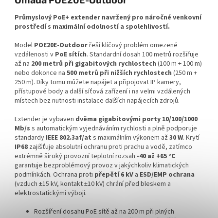
Průmyslový PoE+ extender navržený pro náročné venkovní
prostředí s maximální odolností a spolehlivostí.
Model
POE20E-Outdoor
řeší klíčový problém omezené
vzdálenosti v
PoE sítích
. Standardní dosah 100 metrů rozšiřuje
až na
200 metrů při gigabitových rychlostech
(100 m + 100 m)
nebo dokonce na
500 metrů při nižších rychlostech
(250 m +
250 m). Díky tomu můžete napájet a připojovat IP kamery,
přístupové body a další síťová zařízení i na velmi vzdálených
místech bez nutnosti instalace dalších napájecích zdrojů.
Extender je vybaven
dvěma gigabitovými porty 10/100/1000
Mb/s
s automatickým vyjednáváním rychlosti a plně podporuje
standardy
IEEE 802.3af/at
s maximálním výkonem až
30 W
. Krytí
IP68
zajišťuje absolutní ochranu proti prachu a vodě, zatímco
extrémně široký provozní teplotní rozsah
-40 až +65 °C
garantuje bezproblémový provoz v jakýchkoliv klimatických
podmínkách. Ochrana proti
přepětí 6 kV
a
ESD/EMP ochrana
(vzduch ±15 kV, kontakt ±10 kV) chrání před bleskem a
elektrostatickými výboji.
Rozšíření dosahu PoE sítě až na 200 m při plných