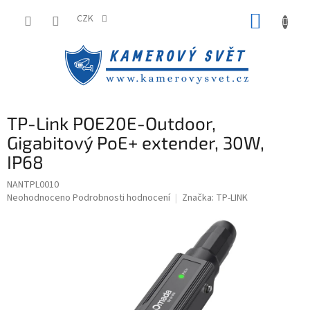
Přejít
NÁKUP
na
CZK
obsah
KOŠÍK
TP-Link POE20E-Outdoor,
Gigabitový PoE+ extender, 30W,
IP68
NANTPL0010
Průměrné
Neohodnoceno
Podrobnosti hodnocení
Značka:
TP-LINK
hodnocení
produktu
je
0,0
z
5
hvězdiček.