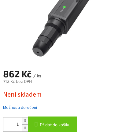
862 Kč
/ ks
712 Kč bez DPH
Měrná
Není skladem
cena:
Možnosti doručení
Přidat do košíku