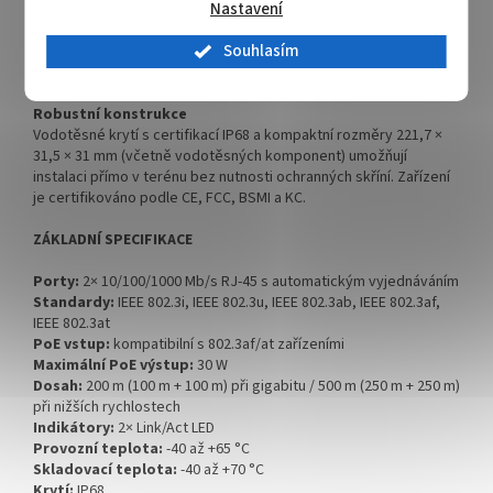
Nastavení
podmínkách (kabely Cat5e o délce 160–170 m) může docházet k
přerušovanému připojení – v takovém případě je doporučeno
Souhlasím
manuálně nastavit připojené zařízení na 10 Mb/s full-duplex nebo
povolit Extend Mode na napájecím zařízení.
Robustní konstrukce
Vodotěsné krytí s certifikací IP68 a kompaktní rozměry 221,7 ×
31,5 × 31 mm (včetně vodotěsných komponent) umožňují
instalaci přímo v terénu bez nutnosti ochranných skříní. Zařízení
je certifikováno podle CE, FCC, BSMI a KC.
ZÁKLADNÍ SPECIFIKACE
Porty:
2× 10/100/1000 Mb/s RJ-45 s automatickým vyjednáváním
Standardy:
IEEE 802.3i, IEEE 802.3u, IEEE 802.3ab, IEEE 802.3af,
IEEE 802.3at
PoE vstup:
kompatibilní s 802.3af/at zařízeními
Maximální PoE výstup:
30 W
Dosah:
200 m (100 m + 100 m) při gigabitu / 500 m (250 m + 250 m)
při nižších rychlostech
Indikátory:
2× Link/Act LED
Provozní teplota:
-40 až +65 °C
Skladovací teplota:
-40 až +70 °C
Krytí:
IP68