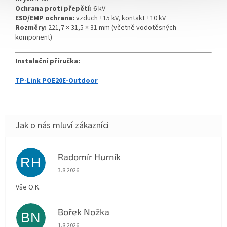
Ochrana proti přepětí:
6 kV
ESD/EMP ochrana:
vzduch ±15 kV, kontakt ±10 kV
Rozměry:
221,7 × 31,5 × 31 mm (včetně vodotěsných
komponent)
Instalační příručka:
TP-Link POE20E-Outdoor
Radomír Hurník
RH
Hodnocení obchodu je 5 z 5 hvězdiček.
3.8.2026
Vše O.K.
Bořek Nožka
BN
Hodnocení obchodu je 5 z 5 hvězdiček.
1.8.2026