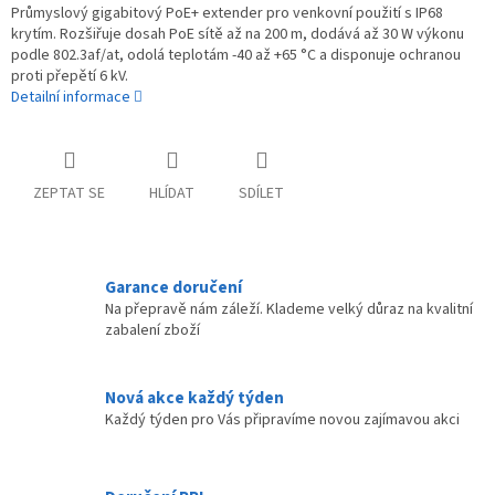
Průmyslový gigabitový PoE+ extender pro venkovní použití s IP68
krytím. Rozšiřuje dosah PoE sítě až na 200 m, dodává až 30 W výkonu
podle 802.3af/at, odolá teplotám -40 až +65 °C a disponuje ochranou
proti přepětí 6 kV.
Detailní informace
ZEPTAT SE
HLÍDAT
SDÍLET
Garance doručení
Na přepravě nám záleží. Klademe velký důraz na kvalitní
zabalení zboží
Nová akce každý týden
Každý týden pro Vás připravíme novou zajímavou akci