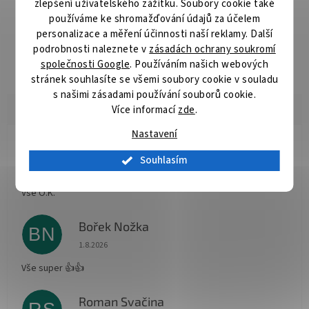
zlepšení uživatelského zážitku. Soubory cookie také
spolehnout i v těch nejnáročnějších podmínkách. Vlasec Vám
používáme ke shromažďování údajů za účelem
nabízíme ve dvou barevných provedeních – výrazná fluo žlutá a
personalizace a měření účinnosti naší reklamy. Další
nenápadná ultra čirá. mm/kg: 0,128mm/1,41kg; 0,148mm/1,88kg;
0,165mm/2,33kg; 0,181mm/2,91kg; 0,203mm/3,49kg;
podrobnosti naleznete v
zásadách ochrany soukromí
0,234mm/4,43kg; 0,261mm/5,37kg
společnosti Google
. Používáním našich webových
stránek souhlasíte se všemi soubory cookie v souladu
s našimi zásadami používání souborů cookie.
Více informací
zde
.
Nastavení
Radomír Hurník
RH
Souhlasím
Hodnocení obchodu je 5 z 5 hvězdiček.
3.8.2026
Vše O.K.
Bořek Nožka
BN
Hodnocení obchodu je 5 z 5 hvězdiček.
1.8.2026
Vše super 👍👍
Roman Svačina