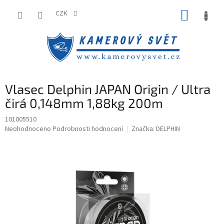
Přejít
NÁKUP
na
CZK
obsah
KOŠÍK
Vlasec Delphin JAPAN Origin / Ultra
čirá 0,148mm 1,88kg 200m
101005510
Průměrné
Neohodnoceno
Podrobnosti hodnocení
Značka:
DELPHIN
hodnocení
produktu
je
0,0
z
5
hvězdiček.