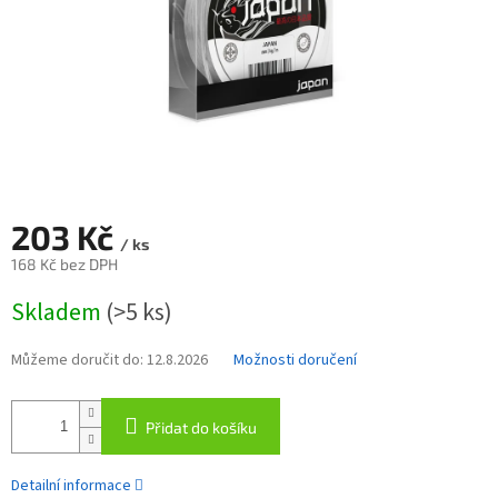
203 Kč
/ ks
168 Kč bez DPH
Měrná
Skladem
(>5 ks)
cena:
Můžeme doručit do:
12.8.2026
Možnosti doručení
Přidat do košíku
Detailní informace