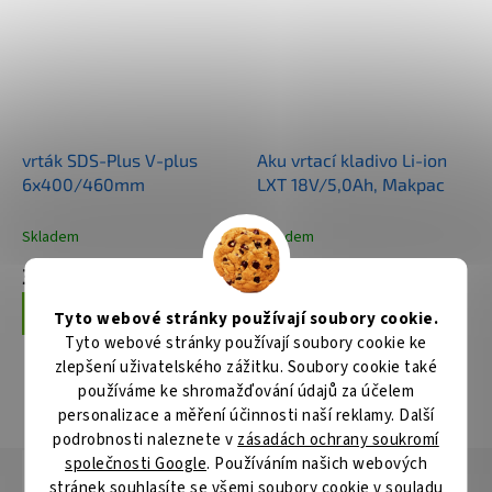
vrták SDS-Plus V-plus
Aku vrtací kladivo Li-ion
6x400/460mm
LXT 18V/5,0Ah, Makpac
Skladem
Skladem
325 Kč
10 994 Kč
Do košíku
Do košíku
Tyto webové stránky používají soubory cookie.
Tyto webové stránky používají soubory cookie ke
zlepšení uživatelského zážitku. Soubory cookie také
používáme ke shromažďování údajů za účelem
ZOBRAZIT VŠECHNY SOUVISEJÍCÍ PRODUKTY
personalizace a měření účinnosti naší reklamy. Další
podrobnosti naleznete v
zásadách ochrany soukromí
společnosti Google
. Používáním našich webových
Popis
Hodnocení
Diskuze
stránek souhlasíte se všemi soubory cookie v souladu