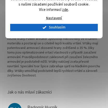
s našimi zásadami používání souborů cookie.
Detailní popis produktu
Více informací
zde
.
V-PLUS stanovuje nová výkonnostní měřítka. Je důslednou
Nastavení
inovací miliónkrát osvědčeného příklepového vrtáku 4 PLUS.
Rychlost vrtání se vůči příklepovému vrtáku 4 PLUS zvýšila až o
Souhlasím
12%. Skvěle se hodí i pro akumulátorové příklepové vrtačky. V-
PLUS je přesvědčivým příklepovým vrtákem další generace.
Řezné hrany Power Breaker způsobují mikrotrhliny ve vrtaném
materiálu a postarají se o citelně lepší kvalitu vrtání. Vrtáky mají
patentované armovací zkosené hrany zvětšené o 35 %. Díky
tomu jsou optimalizované vrtací vlastnosti v případě zasažení
armování. Pravděpodobnost zaklesnutí při zasažení železného
armování je podstatně nižší. Vrtáky nabízejí zcela přesné
navrtání. Speciální tvar špice zabraňuje sjetí na hladkém povrchu
díky. Vrtáky umožňují podstatně lepší rychlost vrtání a zároveň
zvýšenou životnost.
Radomír Hurník