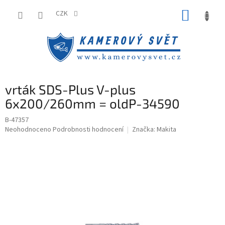
Přejít
NÁKUP
na
CZK
obsah
KOŠÍK
vrták SDS-Plus V-plus
6x200/260mm = oldP-34590
B-47357
Průměrné
Neohodnoceno
Podrobnosti hodnocení
Značka:
Makita
hodnocení
produktu
je
0,0
z
5
hvězdiček.