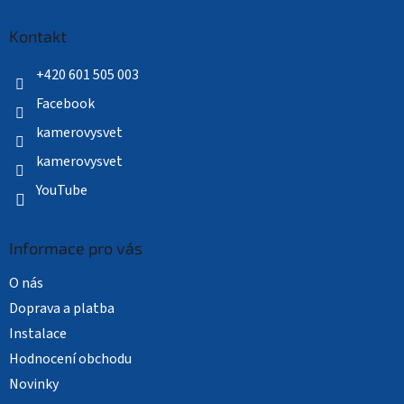
p
a
Kontakt
t
í
+420 601 505 003
Facebook
kamerovysvet
kamerovysvet
YouTube
Informace pro vás
O nás
Doprava a platba
Instalace
Hodnocení obchodu
Novinky