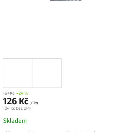
167 Kč
–24 %
126 Kč
/ ks
104 Kč bez DPH
Měrná
Skladem
cena: