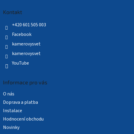
p
a
Kontakt
t
í
+420 601 505 003
Facebook
kamerovysvet
kamerovysvet
YouTube
Informace pro vás
O nás
Doprava a platba
Instalace
Hodnocení obchodu
Novinky