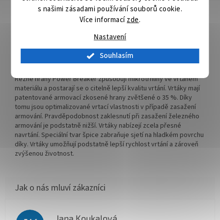
s našimi zásadami používání souborů cookie.
Detailní popis produktu
Více informací
zde
.
V-PLUS stanovuje nová výkonnostní měřítka. Je důslednou
Nastavení
inovací miliónkrát osvědčeného příklepového vrtáku 4 PLUS.
Rychlost vrtání se vůči příklepovému vrtáku 4 PLUS zvýšila až o
Souhlasím
12%. Skvěle se hodí i pro akumulátorové příklepové vrtačky. V-
PLUS je přesvědčivým příklepovým vrtákem další generace.
Řezné hrany Power Breaker způsobují mikrotrhliny ve vrtaném
materiálu a postarají se o citelně lepší kvalitu vrtání. Vrtáky mají
patentované armovací zkosené hrany zvětšené o 35 %. Díky
tomu jsou optimalizované vrtací vlastnosti v případě zasažení
armování. Pravděpodobnost zaklesnutí při zasažení železného
armování je podstatně nižší. Vrtáky nabízejí zcela přesné
navrtání. Speciální tvar špice zabraňuje sjetí na hladkém povrchu
díky. Vrtáky umožňují podstatně lepší rychlost vrtání a zároveň
zvýšenou životnost.
Jana Koukalová