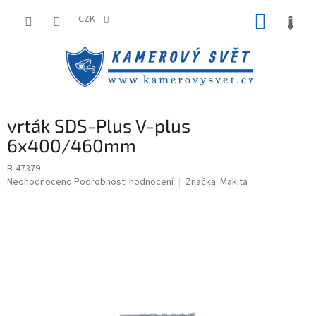
Přejít
NÁKUP
na
CZK
obsah
KOŠÍK
vrták SDS-Plus V-plus
6x400/460mm
B-47379
Průměrné
Neohodnoceno
Podrobnosti hodnocení
Značka:
Makita
hodnocení
produktu
je
0,0
z
5
hvězdiček.