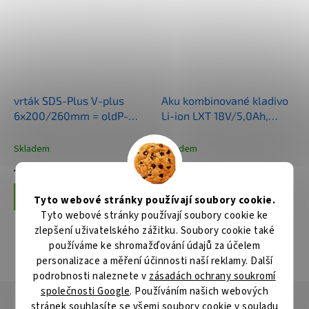
vrták SDS-Plus V-plus
Aku kombinované kladivo
6x200/260mm = oldP-
Li-ion LXT 18V/5,0Ah,
34590
Makpac
Skladem
Skladem
126 Kč
11 165 Kč
Do košíku
Do košíku
Tyto webové stránky používají soubory cookie.
Tyto webové stránky používají soubory cookie ke
zlepšení uživatelského zážitku. Soubory cookie také
používáme ke shromažďování údajů za účelem
ZOBRAZIT VŠECHNY SOUVISEJÍCÍ PRODUKTY
personalizace a měření účinnosti naší reklamy. Další
podrobnosti naleznete v
zásadách ochrany soukromí
společnosti Google
. Používáním našich webových
Popis
Hodnocení
Diskuze
stránek souhlasíte se všemi soubory cookie v souladu