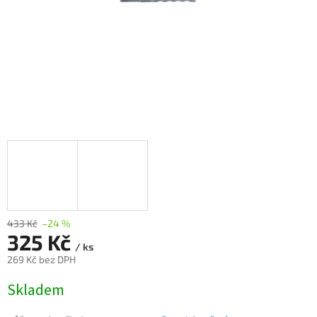
433 Kč
–24 %
325 Kč
/ ks
269 Kč bez DPH
Měrná
Skladem
cena: