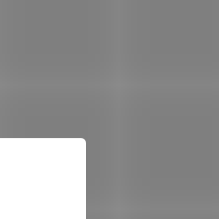
HDMI/
300cd/m2/ 1000:1/ HDMI/ DP/
dem
(4 ks)
Není skladem
VESA/ černý
 košíku
2 574 Kč
Do košíku
/ ks
ro hráče,
Monitor MSI PRO MP271 E14A s 27" IPS
erní
panelem, rozlišením 1920 × 1080 px,
edvede
obnovovací frekvencí 144 Hz, dobou
věci.
odezvy 1 ms (MPRT), AMD FreeSync™ a
technologií MSI EyesErgo.
MSI0203
Kód:
MONMSI0202
Tip
MSI PRO MP161 E2/ 15,6"/