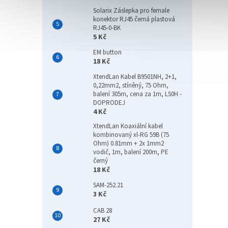
View
Solarix Záslepka pro female
(21.5
konektor RJ45 černá plastová
RJ45-0-BK
IPS, 
5 Kč
full 
EM button
18 Kč
3 1
XtendLan Kabel B9501NH, 2+1,
0,22mm2, stíněný, 75 Ohm,
Monito
balení 305m, cena za 1m, LS0H -
HD 192
DOPRODEJ
Displa
4 Kč
výšky
repro
XtendLan Koaxiální kabel
kombinovaný xl-RG 59B (75
Novi
Ohm) 0.81mm + 2x 1mm2
Tip
vodič, 1m, balení 200m, PE
černý
18 Kč
SAM-252.21
3 Kč
CAB 28
27 Kč