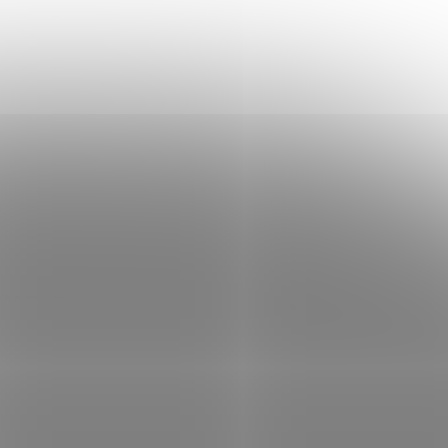
 100Hz,
250cd/m2/ HDMI / VGA /bílý
 skladem
Není skladem
 košíku
2 356 Kč
Do košíku
/ ks
7" IPS
Monitor ViewSonic VA2432-H-W-2, 23,8" IPS
s MPRT,
Full HD, rozlišení 1920 × 1080 px, 100Hz,
VGA,
1ms (MPRT), Variable Refresh Rate, HDMI,
 100 mm,
VGA, bez rámečku, VESA 75 × 75 mm.
ARO0001
Kód:
MONMSI0210
Tip
23,8"
MSI PRO MP271 E14A/ 27"/
x1080/
1920x1080/ IPS/ 144Hz/ 1ms/