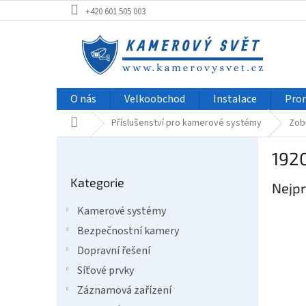
Přejít
+420 601 505 003
na
obsah
O nás
Velkoobchod
Instalace
Pro
Domů
Příslušenství pro kamerové systémy
Zob
P
1920
o
Přeskočit
s
Kategorie
kategorie
Nejpr
t
r
Kamerové systémy
a
Bezpečnostní kamery
n
n
Dopravní řešení
í
Síťové prvky
p
Záznamová zařízení
a