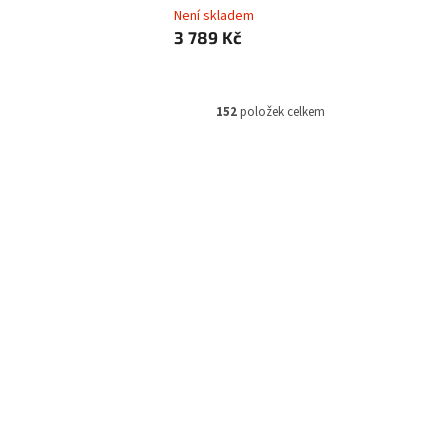
Není skladem
3 789 Kč
152
položek celkem
MSI0209
Kód:
MONVIE0356
ViewSonic VX27G31A 27" IPS FHD
1920x1080 flat 1ms MPRT 280Hz
5ms/
gaming monitor, 2 HDMI,
DP/