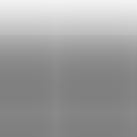
ng monitor, 2 HDMI,
monitor, VGA and HDMI, 1ms
Není skladem
Není
layPort, úzký rámeček
bílý
58 Kč
Do košíku
2 632 Kč
Do
/ ks
/ ks
r ViewSonic VX24G31A s 24" IPS
Monitor ViewSonic VA2732-H-W-2, 2
m, rozlišením FHD 1920 × 1080 px,
Full HD 1920 × 1080 px, 100Hz, 1m
ovací frekvencí 280 Hz, dobou
Variable Refresh Rate, HDMI 1.4 + 
 1 ms (MPRT), HDR10, HDMI 2.1 a
bezrámečkový design, VESA 100 ×
yPort 1.4.
Eye ProTech.
Kód:
MONASR030
Kód:
MON
ck monitor PG27FFS1A IPS 27"
AROZZI NOVA herní monitor 
 240Hz, 2x HDMI , 1x DP, AMD
24T1K200 Black/ LED/ 1920