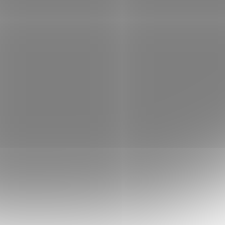
100Hz/
1920 x 1080 SuperClear® IPS
 /repro
monitor, VGA and HDMI, 1ms 100Hz
 skladem
Není skladem
 košíku
2 705 Kč
Do košíku
/ ks
3,8" IPS
Monitor ViewSonic VA2732-H-2, 27" IPS Full
s MPRT,
HD 1920 × 1080 px, 100Hz, 1ms MPRT,
ory 2× 2
Variable Refresh Rate, HDMI 1.4 + VGA,
Flicker-Free, Blue Light Filter, VESA 100 ×
100 mm.
DAH1093
Kód:
MONDAH1092