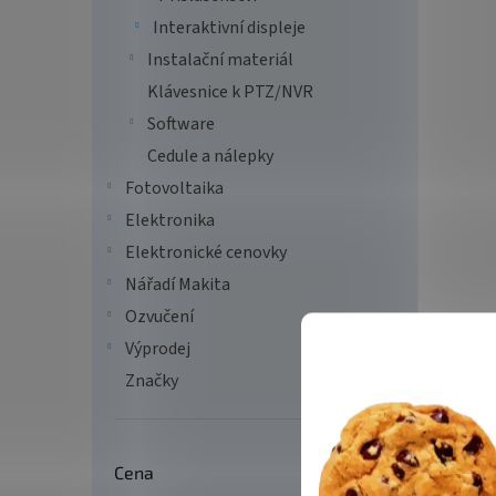
FreeS
Interaktivní displeje
Instalační materiál
Klávesnice k PTZ/NVR
3 5
Software
Herní
Cedule a nálepky
PG27F
AMD F
Fotovoltaika
2.1, D
Elektronika
Elektronické cenovky
Tip
Nářadí Makita
Ozvučení
Výprodej
Značky
Cena
MSI 