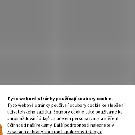
ync, repro
200Hz/ IPS/ 1000:1/ 1ms/ 
Není skladem
Skla
DP/ černý
76 Kč
Do košíku
4 110 Kč
Do
/ ks
/ ks
 monitor ASRock Phantom Gaming
Monitor Arozzi Nova 24T1K200 – p
FS1A, 27" IPS FHD, 240Hz, 1ms MPRT,
kteří gaming myslí vážně Nadpis H
reeSync™ Premium, 99% sRGB, HDMI
monitor Arozzi Nova 24T1K200 př
isplayPort 1.2, reproduktory 2× 2 W.
na poli multimediální zábavy velké 
Připravte...
Kód:
MONMSI0205
Kód:
MON
Tip
Tyto webové stránky používají soubory cookie.
Tyto webové stránky používají soubory cookie ke zlepšení
uživatelského zážitku. Soubory cookie také používáme ke
shromažďování údajů za účelem personalizace a měření
účinnosti naší reklamy. Další podrobnosti naleznete v
MAG 276CXF/ 27"/ 1920x1080/
MSI PRO MP275W E2/ 27"/
zásadách ochrany soukromí společnosti Google
.