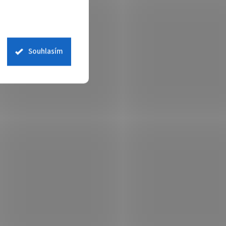
s/
1920x1080 / IPS/ 4ms/ 250cd/m2/
1000:1/ HDMI/ USB-C/ černý
 skladem
Není skladem
 košíku
2 771 Kč
Do košíku
Souhlasím
/ ks
IPS
Přenosný monitor MSI PRO MP161 E2 s
x,
15,6" FHD IPS panelem, rozlišením 1920 ×
hnologií
1080 px, obnovovací frekvencí 60 Hz a
0,
dobou odezvy 4 ms. Hmotnost 0,75 kg,
tloušťka 10,8 mm.
NVIE0352
Kód:
MONVIE0351
23,8"/
ViewSonic VA2732-H-2 27" 16:9 27"