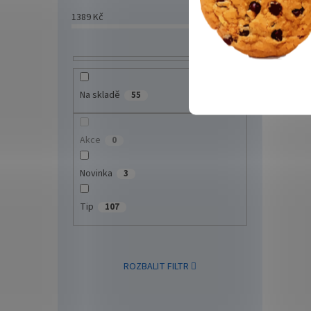
VA/ 
1389
Kč
46437
Kč
1100
čern
3 9
Na skladě
55
Herní 
zakřiv
panel
280 Hz
Akce
0
techno
Tip
Novinka
3
Tip
107
ROZBALIT FILTR
AOC 