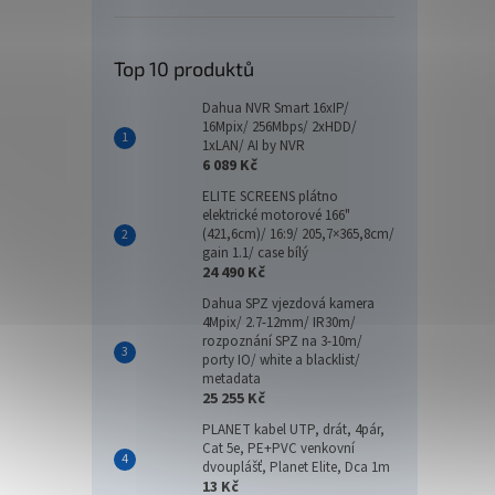
1920
DVI /
Top 10 produktů
Dahua NVR Smart 16xIP/
2 4
16Mpix/ 256Mbps/ 2xHDD/
1xLAN/ AI by NVR
6 089 Kč
AOC 2
bezrá
ELITE SCREENS plátno
elektrické motorové 166"
úhlopř
(421,6cm)/ 16:9/ 205,7×365,8cm/
1080 
gain 1.1/ case bílý
odezv
24 490 Kč
Dahua SPZ vjezdová kamera
4Mpix/ 2.7-12mm/ IR30m/
rozpoznání SPZ na 3-10m/
porty IO/ white a blacklist/
metadata
25 255 Kč
PLANET kabel UTP, drát, 4pár,
Cat 5e, PE+PVC venkovní
dvouplášť, Planet Elite, Dca 1m
13 Kč