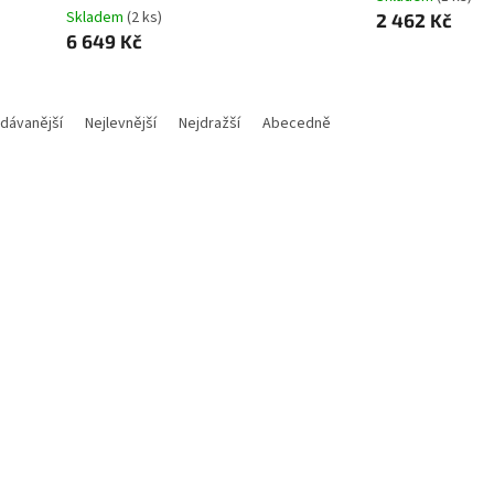
Skladem
(2 ks)
2 462 Kč
6 649 Kč
dávanější
Nejlevnější
Nejdražší
Abecedně
Kód:
NETDAH2697
Kód:
MON
Tip
A 43" LED LM43-F200/ IPS
MSI MAG 255F X24/ 24,5"/
l/ 1920x1080 (FHD)/ 1200:1/
1920x1080/ IPS/ 240Hz/ 0,
 330 cd/m2/ HDMI/ VGA/
300cd/m2/ 1000:1/ HDMI/ 