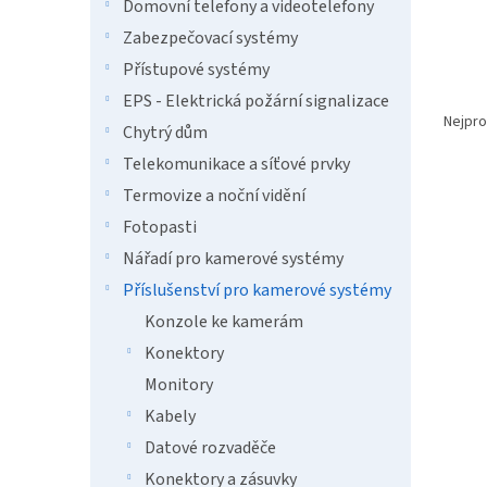
n
Domovní telefony a videotelefony
e
Zabezpečovací systémy
l
Přístupové systémy
Ř
EPS - Elektrická požární signalizace
a
Nejpro
Chytrý dům
z
Telekomunikace a síťové prvky
e
V
n
Termovize a noční vidění
ý
í
Fotopasti
p
p
Nářadí pro kamerové systémy
i
r
s
o
Příslušenství pro kamerové systémy
p
d
Konzole ke kamerám
r
u
Konektory
o
k
d
t
Monitory
u
ů
Kabely
DAHU
k
Datové rozvaděče
pane
t
8ms/
ů
Konektory a zásuvky