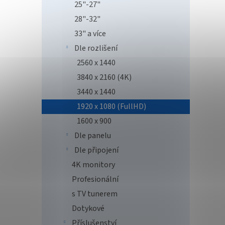
gami
25"-27"
Disp
28"-32"
33" a více
3 1
Dle rozlišení
Monito
2560 x 1440
panele
3840 x 2160 (4K)
obnov
odezvy
3440 x 1440
Displa
1920 x 1080 (FullHD)
Tip
1600 x 900
Dle panelu
Dle připojení
4K monitory
Profesionální
s TV tunerem
Dotykové
Asro
FHD,
Příslušenství