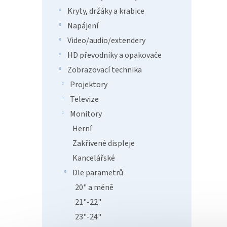
USB/
Kryty, držáky a krabice
čern
Napájení
6 6
Video/audio/extendery
Dahua 
HD převodníky a opakovače
provoz
Zobrazovací technika
úhlopř
zprost
Projektory
pracov
Televize
Monitory
Herní
Zakřivené displeje
Kancelářské
Dle parametrů
20" a méně
21"-22"
View
1920
23"-24"