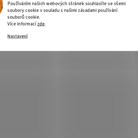
280Hz/ 0,5ms/ 300cd/m2/
1920x1080 / IPS/ 120Hz/ 1m
Používáním našich webových stránek souhlasíte se všemi
:1/ HDMI/ DisplayPort/ VESA/
300cd/m2/ 1100:1/ HDMI/
soubory cookie v souladu s našimi zásadami používání
Skladem
(2 ks)
Není
ý
DisplayPort/ VESA/ bílý
souborů cookie.
Více informací
zde
.
04 Kč
Do košíku
2 986 Kč
Do
/ ks
/ ks
Nastavení
monitor MSI MAG 276CXF s 27"
Monitor MSI PRO MP275W E2 s 27" 
eným FHD displejem (1500R),
panelem, rozlišením 1920 × 1080 p
em Rapid VA, obnovovací frekvencí
obnovovací frekvencí 120 Hz a tec
, dobou odezvy 0,5 ms (GtG) a
Adaptive-Sync. Konektivita HDMI 2.
logií Adaptive-Sync.
DisplayPort 1.2a a D-Sub....
Kód:
MONAOC0150
Kód:
MO
24" LED 24B2XDM / VA /
ViewSonic VA2432-MHD-3 / 