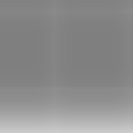
x1080@75Hz / 16:9 / 4ms / 1x
IPS/ 16:9/ 1920x1080/ 1ms/
 1x VGA
250cd/m2/ HDMI / DP /VGA
Skladem
(2 ks)
Není
62 Kč
Do košíku
2 356 Kč
Do
/ ks
/ ks
4B2XDM; LED monitor s
Monitor ViewSonic VA2432-MHD-3, 2
mečkovým designem nabízí
Full HD 1920 × 1080 px, 100Hz, 1m
íčku 23,8" a Full HD rozlišení 1920 x
DisplayPort, HDMI, VGA, reprodukt
obrazových bodů. Disponuje dobou
W, VESA 75 × 75 mm.
y 4 ms a kontrastním poměrem...
Kód:
MONVIE0263
Kód:
MON
Novinka