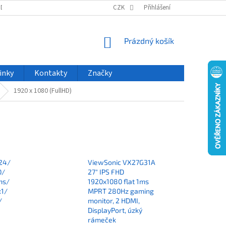
ODU
NOVINKY
VELKOOBCHOD
CZK
ČASTO KLADENÉ DOTAZY
Přihlášení
NÁKUPNÍ
Prázdný košík
KOŠÍK
inky
Kontakty
Značky
1920 x 1080 (FullHD)
24/
ViewSonic VX27G31A
0/
27" IPS FHD
ms/
1920x1080 flat 1ms
:1/
MPRT 280Hz gaming
/
monitor, 2 HDMI,
DisplayPort, úzký
rámeček