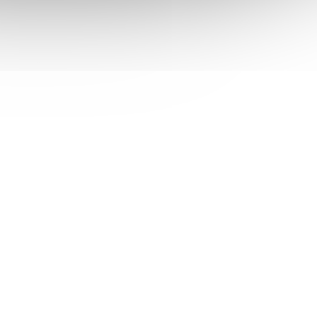
 IPS
DAHUA 24" LED LM24-C221P/ IPS
00:1/
panel/ 1920x1080 (FHD)/ 1000:1/
GA/
5ms/ 250 cd/m2/ HDMI/ VGA/
 skladem
Není skladem
VESA 75x75/ černý
 košíku
2 109 Kč
Do košíku
/ ks
" IPS
Monitor Dahua DHI-LM24-C221P s 23,8" IPS
x a
panelem, rozlišením 1920 × 1080 px a
rast
obnovovací frekvencí 144 Hz. Technologie
A vstup,
ELED, doba odezvy 5 ms, 178° zorný úhel,
HDMI 1.4 a VGA...
NVIE0283
Kód:
MOND7230
Tip