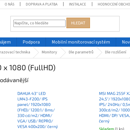
O NÁS
DOPRAVA A PLATBA
INSTALACE
HODNOCENÍ OBCH
HLEDAT
nájem
Podpora
Mobilní monitorovací systém
Nov
razovací technika
Monitory
Dle parametrů
Dle rozlišení
 x 1080 (FullHD)
odávanější
DAHUA 43" LED
MSI MAG 255F X
LM43-F200/ IPS
24,5"/ 1920x108
panel/ 1920x1080
IPS/ 240Hz/ 0,5
(FHD)/ 1200:1/ 8ms/
300cd/m2/ 1000
330 cd/m2/ HDMI/
HDMI/ DP/ VESA
VGA/ USB/ REPRO/
černý
VESA 400x200/ černý
Skladem
(1 ks)