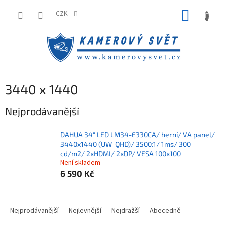
Přejít
NÁKUP
na
CZK
obsah
KOŠÍK
3440 x 1440
Nejprodávanější
DAHUA 34" LED LM34-E330CA/ herní/ VA panel/
3440x1440 (UW-QHD)/ 3500:1/ 1ms/ 300
cd/m2/ 2xHDMI/ 2xDP/ VESA 100x100
Není skladem
6 590 Kč
Ř
a
Nejprodávanější
Nejlevnější
Nejdražší
Abecedně
z