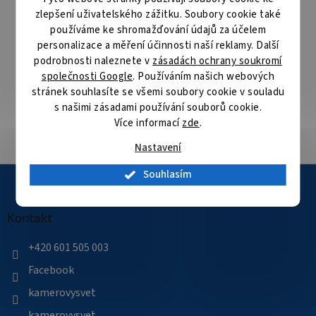
následující pracovní den
zlepšení uživatelského zážitku. Soubory cookie také
používáme ke shromažďování údajů za účelem
Specialista na bezpečnostní technologie
personalizace a měření účinnosti naší reklamy. Další
Nabízíme produkty kvalitních výrobců bezpečnostních
podrobnosti naleznete v
zásadách ochrany soukromí
technologií
společnosti Google
. Používáním našich webových
stránek souhlasíte se všemi soubory cookie v souladu
s našimi zásadami používání souborů cookie.
Velké skladové zásoby
Více informací
zde
.
Přes 35 000 položek skladem
Nastavení
Z
Souhlasím
á
p
a
Kontakt
t
í
+420 601 505 003
Facebook
kamerovysvet
kamerovysvet