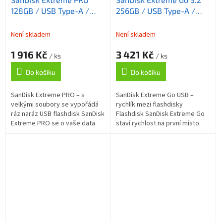
128GB / USB Type-A /
256GB / USB Type-A /
USB 3.2 Gen 1 / R: Up to
USB 3.2 Gen 1 /
420MB/s / W: Up to
Není skladem
Není skladem
380MB/s
1 916 Kč
3 421 Kč
/ ks
/ ks
Do košíku
Do košíku
SanDisk Extreme PRO – s
SanDisk Extreme Go USB –
velkými soubory se vypořádá
rychlík mezi flashdisky
ráz naráz USB flashdisk SanDisk
Flashdisk SanDisk Extreme Go
Extreme PRO se o vaše data
staví rychlost na první místo.
postará. Tento model je
Dosahuje rychlosti čtení až 400
navržen pro všechny uživatele,
MB/s a zápisu až 240 MB/s , a
kteří...
tak je...