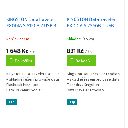
KINGSTON DataTraveler
KINGSTON DataTraveler
EXODIA S 512GB / USB 3.2
EXODIA S 256GB / USB 3.2
Gen1 / černá + oranžová
Gen1 / černá + oranžová
Není skladem
Skladem
(>5 ks)
1 648 Kč
831 Kč
/ ks
/ ks
Do košíku
Do košíku
Kingston DataTraveler Exodia S
Kingston DataTraveler Exodia S
– skladné řešení pro vaše data
– skladné řešení pro vaše data
Flashdisk Kingston
Flashdisk Kingston
DataTraveler Exodia S
DataTraveler Exodia S
představuje přenosné úložiště
představuje přenosné úložiště
pro vaše data. Díky rozhraní
pro vaše data. Díky rozhraní
Tip
Tip
USB 3.2 Gen1...
USB 3.2 Gen1...