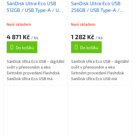
SanDisk Ultra Eco USB
SanDisk Ultra Eco USB
512GB / USB Type-A / USB
256GB / USB Type-A /
3.2 Gen 1 / 5Y Warranty
USB 3.2 Gen 1 / 5Y
Warranty
Není skladem
Není skladem
4 871 Kč
1 282 Kč
/ ks
/ ks
Do košíku
Do košíku
SanDisk Ultra Eco USB – digitální
SanDisk Ultra Eco USB – digitální
svět v přenosném a eko
svět v přenosném a eko
šetrném provedení Flashdisk
šetrném provedení Flashdisk
SanDisk Ultra Eco USB má
SanDisk Ultra Eco USB má
výkon, styl a k tomu všemu
výkon, styl a k tomu všemu
myslí také na naši planetu. Je
myslí také na naši planetu. Je
totiž...
totiž...