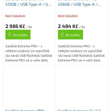
512GB / USB Type-A / USB
256GB / USB Type-A /
3.2 Gen 1 / R: Up to
USB 3.2 Gen 1 / R: Up to
420MB/s / W: Up to
420MB/s / W: Up to
Není skladem
Není skladem
380MB/s
380MB/s
2 986 Kč
2 484 Kč
/ ks
/ ks
Do košíku
Do košíku
SanDisk Extreme PRO – s
SanDisk Extreme PRO – s
velkými soubory se vypořádá
velkými soubory se vypořádá
ráz naráz USB flashdisk SanDisk
ráz naráz USB flashdisk SanDisk
Extreme PRO se o vaše data
Extreme PRO se o vaše data
postará. Tento model je
postará. Tento model je
navržen pro všechny uživatele,
navržen pro všechny uživatele,
kteří...
kteří...
SanDisk Extreme PRO
SanDisk Extreme Go 3.2