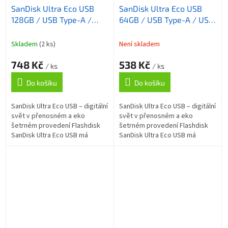
SanDisk Ultra Eco USB
SanDisk Ultra Eco USB
128GB / USB Type-A /
64GB / USB Type-A / USB
USB 3.2 Gen 1 / 5Y
3.2 Gen 1 / 5Y Warranty
Warranty
Skladem
(2 ks)
Není skladem
748 Kč
538 Kč
/ ks
/ ks
Do košíku
Do košíku
SanDisk Ultra Eco USB – digitální
SanDisk Ultra Eco USB – digitální
svět v přenosném a eko
svět v přenosném a eko
šetrném provedení Flashdisk
šetrném provedení Flashdisk
SanDisk Ultra Eco USB má
SanDisk Ultra Eco USB má
výkon, styl a k tomu všemu
výkon, styl a k tomu všemu
myslí také na naši planetu. Je
myslí také na naši planetu. Je
totiž...
totiž...