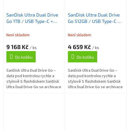
SanDisk Ultra Dual Drive
SanDisk Ultra Dual Drive
Go 1TB / USB Type-C +
Go 512GB / USB Type-C +
USB Type-A / USB 3.2 Gen
USB Type-A / USB 3.2 Gen
1 / černá
1 / černá
Není skladem
Není skladem
9 168 Kč
4 659 Kč
/ ks
/ ks
Do košíku
Do košíku
SanDisk Ultra Dual Drive Go –
SanDisk Ultra Dual Drive Go –
data pod kontrolou rychle a
data pod kontrolou rychle a
stylově S flashdiskem SanDisk
stylově S flashdiskem SanDisk
Ultra Dual Drive Go se archivace
Ultra Dual Drive Go se archivace
souborů stane jednoduchou a
souborů stane jednoduchou a
přímočarou záležitostí....
přímočarou záležitostí....