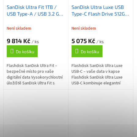
SanDisk Ultra Fit 1TB /
SanDisk Ultra Luxe USB
USB Type-A / USB 3.2 Gen
Type-C Flash Drive 512GB
1 / Small Form Factor
/ USB Type-C / USB 3.2
Gen 1 / Premium Metal
Není skladem
Není skladem
Design
9 814 Kč
5 075 Kč
/ ks
/ ks
Do košíku
Do košíku
Flashdisk SanDisk Ultra Fit –
Flashdisk SanDisk Ultra Luxe
bezpečné místo pro vaše
USB-C – vaše data v kapse
digitální data Vysokorychlostní
Flashdisk SanDisk Ultra Luxe
úložiště SanDisk Ultra Fit s
USB-C kombinuje elegantní
rozhraním USB 3.0, které nabízí
vzhled a vysokou přenosovou
mnohonásobně vyšší tempo...
rychlost, která vám umožní
efektivní...