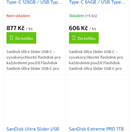
Type-C 128GB / USB Type-
Type-C 64GB / USB Type-
C / USB 3.2 Gen 1 /
C / USB 3.2 Gen 1 /
Zasouvací konektor
Zasouvací konektor
Není skladem
Skladem
(>5 ks)
877 Kč
606 Kč
/ ks
/ ks
Do košíku
Do košíku
SanDisk Ultra Slider USB-C –
SanDisk Ultra Slider USB-C –
vysokorychlostní flashdisk pro
vysokorychlostní flashdisk pro
každodenní použití Flashdisk
každodenní použití Flashdisk
SanDisk Ultra Slider USB-C pro
SanDisk Ultra Slider USB-C pro
moderní správu dat a jejich
moderní správu dat a jejich
přenos. Díky kompaktnímu a...
přenos. Díky kompaktnímu a...
SanDisk Ultra Slider USB
SanDisk Extreme PRO 1TB