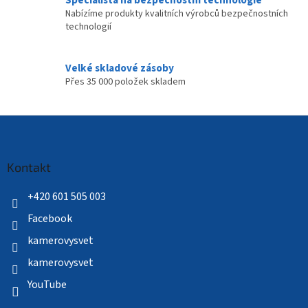
Nabízíme produkty kvalitních výrobců bezpečnostních
technologií
Velké skladové zásoby
Přes 35 000 položek skladem
Z
á
p
a
Kontakt
t
í
+420 601 505 003
Facebook
kamerovysvet
kamerovysvet
YouTube