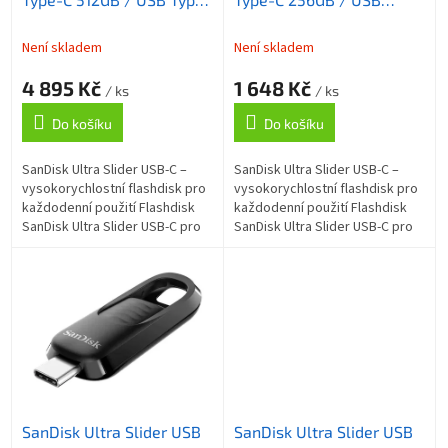
u
C / USB 3.2 Gen 1 /
Type-C / USB 3.2 Gen 1 /
k
Zasouvací konektor
Zasouvací konektor
t
Není skladem
Není skladem
ů
4 895 Kč
1 648 Kč
/ ks
/ ks
Do košíku
Do košíku
SanDisk Ultra Slider USB-C –
SanDisk Ultra Slider USB-C –
vysokorychlostní flashdisk pro
vysokorychlostní flashdisk pro
každodenní použití Flashdisk
každodenní použití Flashdisk
SanDisk Ultra Slider USB-C pro
SanDisk Ultra Slider USB-C pro
moderní správu dat a jejich
moderní správu dat a jejich
přenos. Díky kompaktnímu a...
přenos. Díky kompaktnímu a...
SanDisk Ultra Slider USB
SanDisk Ultra Slider USB