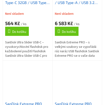
Type-C 32GB / USB Type-
/ USB Type-A / USB 3.2
C / USB 3.2 Gen 1 /
Gen 1 / R: Up to 420MB/s
Zasouvací konektor
/ W: Up to 380MB/s
Není skladem
Není skladem
564 Kč
6 583 Kč
/ ks
/ ks
Do košíku
Do košíku
SanDisk Ultra Slider USB-C –
SanDisk Extreme PRO – s
vysokorychlostní flashdisk pro
velkými soubory se vypořádá
každodenní použití Flashdisk
ráz naráz USB flashdisk SanDisk
SanDisk Ultra Slider USB-C pro
Extreme PRO se o vaše data
moderní správu dat a jejich
postará. Tento model je
přenos. Díky kompaktnímu a...
navržen pro všechny uživatele,
kteří...
SanDisk Extreme PRO
SanDisk Extreme PRO