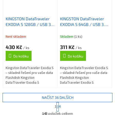
KINGSTON DataTraveler
KINGSTON DataTraveler
EXODIA S 128GB / USB 3.2
EXODIA S 64GB / USB 3.2
Gen1 / černá + tyrkysová
Gen1 / černá + černá
Není skladem
Skladem
(1 ks)
430 Kč
311 Kč
/ ks
/ ks
Do košíku
Do košíku
Kingston DataTraveler Exodia S
Kingston DataTraveler Exodia S
– skladné řešení pro vaše data
– skladné řešení pro vaše data
Flashdisk Kingston
Flashdisk Kingston
DataTraveler Exodia S
DataTraveler Exodia S
představuje přenosné úložiště
představuje přenosné úložiště
pro vaše data. Díky rozhraní
pro vaše data. Díky rozhraní
USB 3.2 Gen1...
USB 3.2 Gen1...
NAČÍST 36 DALŠÍCH
S
1
4
t
O
r
143
položek celkem