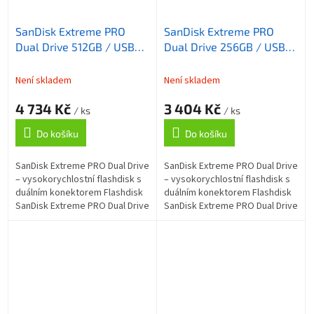
SanDisk Extreme PRO
SanDisk Extreme PRO
Dual Drive 512GB / USB
Dual Drive 256GB / USB
Type-C + USB Type-A /
Type-C + USB Type-A /
USB 3.2 Gen 1 / kov /
USB 3.2 Gen 1 / kov /
Není skladem
Není skladem
černá
černá
4 734 Kč
3 404 Kč
/ ks
/ ks
Do košíku
Do košíku
SanDisk Extreme PRO Dual Drive
SanDisk Extreme PRO Dual Drive
– vysokorychlostní flashdisk s
– vysokorychlostní flashdisk s
duálním konektorem Flashdisk
duálním konektorem Flashdisk
SanDisk Extreme PRO Dual Drive
SanDisk Extreme PRO Dual Drive
podporuje rychlý a spolehlivý
podporuje rychlý a spolehlivý
přenos dat i jejich...
přenos dat i jejich...