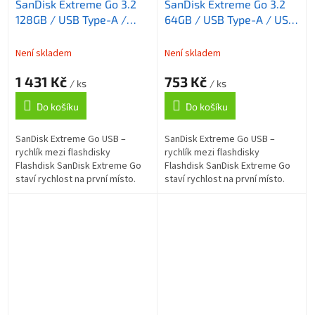
SanDisk Extreme Go 3.2
SanDisk Extreme Go 3.2
128GB / USB Type-A /
64GB / USB Type-A / USB
USB 3.2 Gen 1 /
3.2 Gen 1 /
Není skladem
Není skladem
1 431 Kč
753 Kč
/ ks
/ ks
Do košíku
Do košíku
SanDisk Extreme Go USB –
SanDisk Extreme Go USB –
rychlík mezi flashdisky
rychlík mezi flashdisky
Flashdisk SanDisk Extreme Go
Flashdisk SanDisk Extreme Go
staví rychlost na první místo.
staví rychlost na první místo.
Dosahuje rychlosti čtení až 395
Dosahuje rychlosti čtení až 395
MB/s a zápisu až 180 MB/s , a
MB/s a zápisu až 100 MB/s , a
tak je...
tak je...