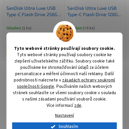
SanDisk Ultra Luxe USB
SanDisk Ultra Luxe USB
Type-C Flash Drive 256GB
Type-C Flash Drive 128GB
/ USB Type-C / USB 3.2
/ USB Type-C / USB 3.2
Gen 1 / Premium Metal
Gen 1 / Premium Metal
Skladem
(1 ks)
Skladem
(>5 ks)
Design
Design
1 285 Kč
813 Kč
/ ks
/ ks
Tyto webové stránky používají soubory cookie.
Do košíku
Do košíku
Tyto webové stránky používají soubory cookie ke
zlepšení uživatelského zážitku. Soubory cookie také
Flashdisk SanDisk Ultra Luxe
Flashdisk SanDisk Ultra Luxe
používáme ke shromažďování údajů za účelem
USB-C – vaše data v kapse
USB-C – vaše data v kapse
personalizace a měření účinnosti naší reklamy. Další
Flashdisk SanDisk Ultra Luxe
Flashdisk SanDisk Ultra Luxe
USB-C kombinuje elegantní
USB-C kombinuje elegantní
podrobnosti naleznete v
zásadách ochrany soukromí
vzhled a vysokou přenosovou
vzhled a vysokou přenosovou
společnosti Google
. Používáním našich webových
rychlost, která vám umožní
rychlost, která vám umožní
stránek souhlasíte se všemi soubory cookie v souladu
efektivní...
efektivní...
s našimi zásadami používání souborů cookie.
Více informací
zde
.
Nastavení
Souhlasím