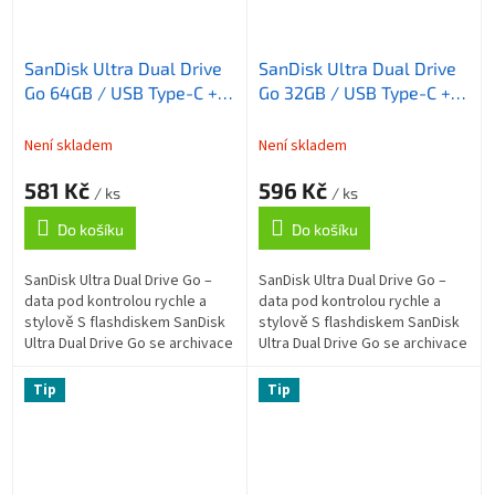
SanDisk Ultra Dual Drive
SanDisk Ultra Dual Drive
Go 64GB / USB Type-C +
Go 32GB / USB Type-C +
USB Type-A / USB 3.2 Gen
USB Type-A / USB 3.2 Gen
1 / černá
1 / černá
Není skladem
Není skladem
581 Kč
596 Kč
/ ks
/ ks
Do košíku
Do košíku
SanDisk Ultra Dual Drive Go –
SanDisk Ultra Dual Drive Go –
data pod kontrolou rychle a
data pod kontrolou rychle a
stylově S flashdiskem SanDisk
stylově S flashdiskem SanDisk
Ultra Dual Drive Go se archivace
Ultra Dual Drive Go se archivace
souborů stane jednoduchou a
souborů stane jednoduchou a
přímočarou záležitostí....
přímočarou záležitostí....
Tip
Tip