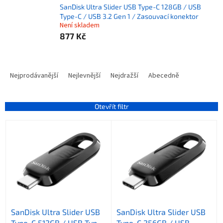
SanDisk Ultra Slider USB Type-C 128GB / USB
Type-C / USB 3.2 Gen 1 / Zasouvací konektor
Není skladem
877 Kč
Ř
a
Nejprodávanější
Nejlevnější
Nejdražší
Abecedně
z
e
n
Otevřít filtr
í
V
p
ý
r
p
o
i
d
s
u
p
k
r
t
o
ů
SanDisk Ultra Slider USB
SanDisk Ultra Slider USB
d
Type-C 512GB / USB Type-
Type-C 256GB / USB