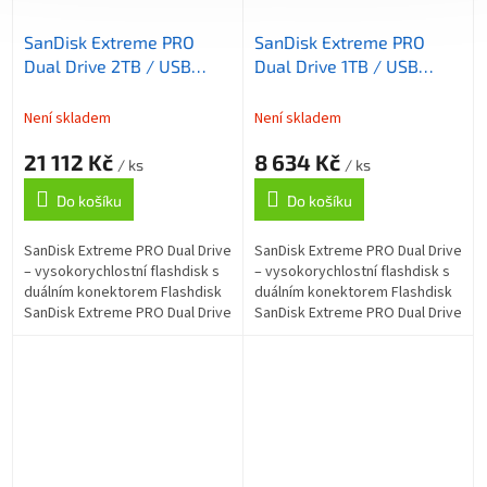
SanDisk Extreme PRO
SanDisk Extreme PRO
Dual Drive 2TB / USB
Dual Drive 1TB / USB
Type-C + USB Type-A /
Type-C + USB Type-A /
USB 3.2 Gen 1 / kov /
USB 3.2 Gen 1 / kov /
Není skladem
Není skladem
černá
černá
21 112 Kč
8 634 Kč
/ ks
/ ks
Do košíku
Do košíku
SanDisk Extreme PRO Dual Drive
SanDisk Extreme PRO Dual Drive
– vysokorychlostní flashdisk s
– vysokorychlostní flashdisk s
duálním konektorem Flashdisk
duálním konektorem Flashdisk
SanDisk Extreme PRO Dual Drive
SanDisk Extreme PRO Dual Drive
podporuje rychlý a spolehlivý
podporuje rychlý a spolehlivý
přenos dat i jejich...
přenos dat i jejich...