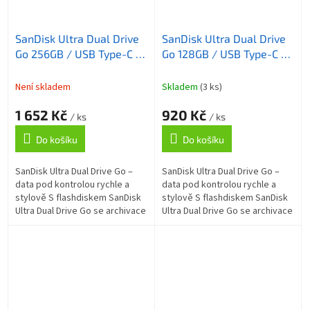
SanDisk Ultra Dual Drive
SanDisk Ultra Dual Drive
Go 256GB / USB Type-C +
Go 128GB / USB Type-C +
USB Type-A / USB 3.2 Gen
USB Type-A / USB 3.2 Gen
1 / černá
1 / černá
Není skladem
Skladem
(3 ks)
1 652 Kč
920 Kč
/ ks
/ ks
Do košíku
Do košíku
SanDisk Ultra Dual Drive Go –
SanDisk Ultra Dual Drive Go –
data pod kontrolou rychle a
data pod kontrolou rychle a
stylově S flashdiskem SanDisk
stylově S flashdiskem SanDisk
Ultra Dual Drive Go se archivace
Ultra Dual Drive Go se archivace
souborů stane jednoduchou a
souborů stane jednoduchou a
přímočarou záležitostí....
přímočarou záležitostí....