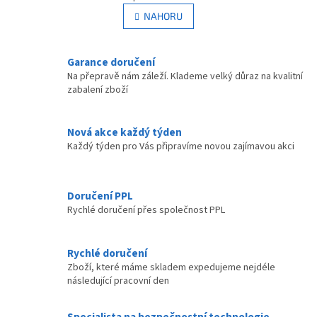
v
á
l
NAHORU
n
á
k
d
o
v
a
Garance doručení
á
c
Na přepravě nám záleží. Klademe velký důraz na kvalitní
n
í
zabalení zboží
í
p
r
v
Nová akce každý týden
k
Každý týden pro Vás připravíme novou zajímavou akci
y
v
ý
p
Doručení PPL
i
Rychlé doručení přes společnost PPL
s
u
Rychlé doručení
Zboží, které máme skladem expedujeme nejdéle
následující pracovní den
Specialista na bezpečnostní technologie