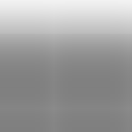
iot RAM DDR3 8GB (2x4GB)
PATRIOT Core Series 12GB D
12800 1600MHz Viper III Black
5600MT/s / SO-DIMM / CL46 
a-series 9-9-9-24
Není skladem
Sklad
 Kč
Do košíku
3 788 Kč
Do
/ ks
/ ks
ná operační paměť DDR3 s frekvencí
Kompaktní 12GB DDR5 SODIMM pa
Hz a kapacitou 8 GB (2× 4 GB) pro
frekvencí 5600 MT/s pro notebook
é aplikace. Viper 3 Black Mamba s
napětí 1,1 V, jednovrstvý modul s
ovým chladičem, nízká latence 9-9-9-
hliníkovým chladičem Patriot Blue 
dpora XMP...
optimální chlazení a...
Kód:
PAMPAT3412
Kód:
R
Tip