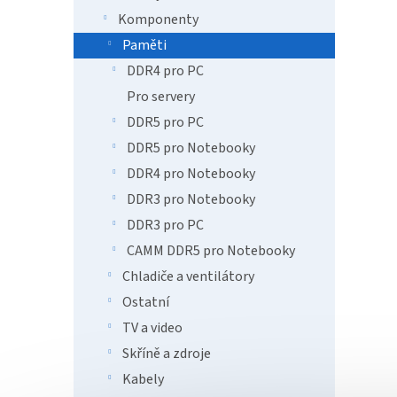
o
k
Komponenty
d
t
u
ů
Paměti
Patr
k
DDR4 pro PC
1600
t
Pro servery
ů
DDR5 pro PC
DDR5 pro Notebooky
1 3
DDR4 pro Notebooky
DDR3 pro Notebooky
Výkon
deskt
DDR3 pro PC
MHz. S
CL9, h
CAMM DDR5 pro Notebooky
podpor
Chladiče a ventilátory
Tip
Ostatní
TV a video
Skříně a zdroje
Kabely