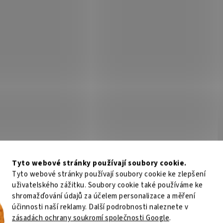
IOT Signature Line 12GB DDR5
DELL 64GB RAM/ DDR4 RD
MT/s / SO-DIMM / CL46 / 1,1V
3200MT/s 2RX4/ pro Power
T440, T550, T640, XR11, R75
Není skladem
Není
Precision 5820, T7920XL, R
58 Kč
Do košíku
44 712 Kč
Do
/ ks
/ ks
SODIMM operační paměť 12 GB s
DELL 64GB RAM/ DDR4 RDIMM 3200
encí 5600 MT/s pro notebooky a
2RX4/ pro PowerEdge T440, T550,
tní PC. Nízká spotřeba 1,1 V, on-die
XR11, R750, Precision 5820, T7920
ntegrované tepelné senzory,
R7920
Tyto webové stránky používají soubory cookie.
a Intel platforem nové...
Tyto webové stránky používají soubory cookie ke zlepšení
Kód:
RAMD2065
Kód:
PAM
uživatelského zážitku. Soubory cookie také používáme ke
shromažďování údajů za účelem personalizace a měření
účinnosti naší reklamy. Další podrobnosti naleznete v
zásadách ochrany soukromí společnosti Google
.