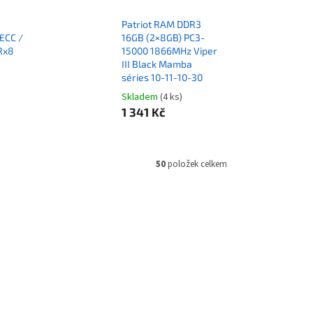
Patriot RAM DDR3
ECC /
16GB (2×8GB) PC3-
Rx8
15000 1866MHz Viper
III Black Mamba
séries 10-11-10-30
Skladem
(4 ks)
1 341 Kč
50
položek celkem
KGS4130
Kód:
RAMXD3626
Tip