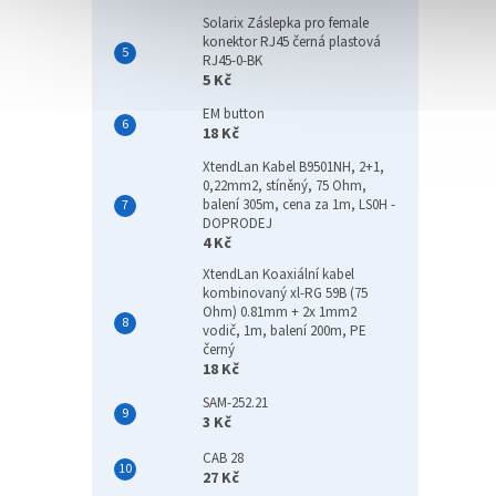
Solarix Záslepka pro female
konektor RJ45 černá plastová
RJ45-0-BK
5 Kč
EM button
18 Kč
PATR
XtendLan Kabel B9501NH, 2+1,
5600
0,22mm2, stíněný, 75 Ohm,
balení 305m, cena za 1m, LS0H -
DOPRODEJ
4 Kč
XtendLan Koaxiální kabel
10 
kombinovaný xl-RG 59B (75
Ohm) 0.81mm + 2x 1mm2
Paměť 
vodič, 1m, balení 200m, PE
váš n
černý
Core S
18 Kč
nové 
SAM-252.21
modul v
3 Kč
Tip
CAB 28
27 Kč