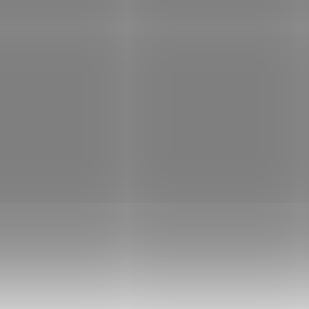
STON 8GB DDR5 5600MT/s /
PATRIOT Core Series 8GB D
 / DIMM
5600MT/s / SO-DIMM / CL46 
Není skladem
Skla
71 Kč
Do košíku
3 587 Kč
Do
/ ks
/ ks
ční paměť Kingston – objevte výkon
Paměť Patriot Core Series – více š
ace DDR5 Operační paměť Kingston
váš notebook Operační paměť Pat
DR5 , který podpoří rychlost a
Core Series rozproudí váš noteboo
itu PC systému. Dosahuje datového
nové generace DDR5 . Tento pam
u 5600...
modul vlije...
Kód:
PAMPAT3430
Kód:
PAM
Tip