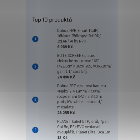
Top 10 produktů
Dahua NVR Smart 16xIP/
16Mpix/ 256Mbps/ 2xHDD/
KING
1xLAN/ AI by NVR
CL46
6 089 Kč
ELITE SCREENS plátno
elektrické motorové 166"
(421,6cm)/ 16:9/ 205,7×365,8cm/
gain 1.1/ case bílý
4 4
24 490 Kč
Dahua SPZ vjezdová kamera
Opera
4Mpix/ 2.7-12mm/ IR30m/
gener
rozpoznání SPZ na 3-10m/
typu D
porty IO/ white a blacklist/
stabil
metadata
přenos
25 255 Kč
Tip
PLANET kabel UTP, drát, 4pár,
Cat 5e, PE+PVC venkovní
dvouplášť, Planet Elite, Dca 1m
13 Kč