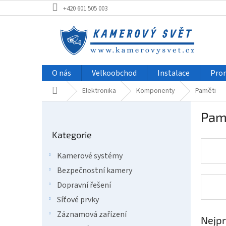
Přejít
+420 601 505 003
na
obsah
O nás
Velkoobchod
Instalace
Pro
Domů
Elektronika
Komponenty
Paměti
P
Pam
o
Přeskočit
s
Kategorie
kategorie
t
r
Kamerové systémy
a
Bezpečnostní kamery
n
n
Dopravní řešení
í
Síťové prvky
p
Záznamová zařízení
a
Nejpr