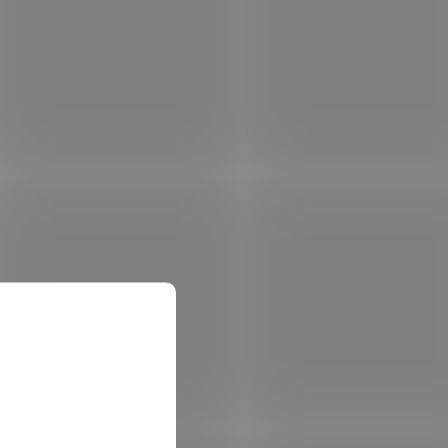
IMM
DELL 16GB RAM/ DDR4 UDIMM
Edge
3200 MT/s 1RX8 ECC pro
0,
PowerEdge T350/ T140/ R240/
 skladem
Není skladem
7920
R340/ T340/ T150/ R250/ T350/
R350
 košíku
12 238 Kč
Do košíku
/ ks
MT/s
Dell 16 GB DDR4 3200 MT/s; Operační
 T640,
paměť typu ECC a formátu UDIMM o
XL,
velikosti 16 GB . Paměť Dosahuje datového
přenosu 3200 MT/s . ZÁKLADNÍ
SPECIFIKACE; Kapacita: 16 GB; Set...
KGS4125
Kód:
PAMPAT3376
Tip