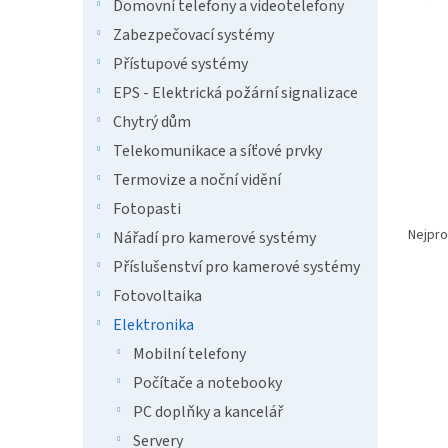
n
Domovní telefony a videotelefony
e
Zabezpečovací systémy
l
Přístupové systémy
EPS - Elektrická požární signalizace
Chytrý dům
Telekomunikace a síťové prvky
Termovize a noční vidění
Fotopasti
Ř
a
Nejpro
Nářadí pro kamerové systémy
z
Příslušenství pro kamerové systémy
e
Fotovoltaika
V
n
Tip
ý
í
Elektronika
p
p
Mobilní telefony
i
r
Počítače a notebooky
s
o
p
d
PC doplňky a kancelář
r
u
Servery