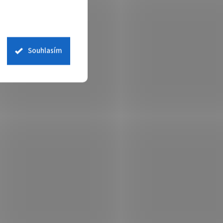
Souhlasím
T/s /
PATRIOT VIPER Elite 5 Ultra 48GB
DDR5 8000MT/s / DIMM / CL38 /
XMP 3.0 / 1,4V / Kit 2x 24GB
 skladem
Není skladem
 košíku
28 202 Kč
Do košíku
/ ks
erační
PATRIOT VIPER Elite 5 Ultra – paměťový
 GB .
modul, který to rozjede Operační paměť
MT/s .
PATRIOT VIPER Elite 5 Ultra rozjede váš PC
8 GB Set
systém jako namydlený blesk, a ještě při
tom bude...
PAT3440
Kód:
PAMPAT3435
Tip