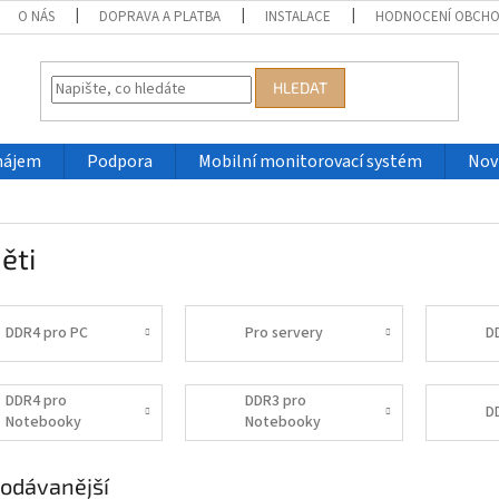
O NÁS
DOPRAVA A PLATBA
INSTALACE
HODNOCENÍ OBCH
HLEDAT
nájem
Podpora
Mobilní monitorovací systém
Nov
ěti
DDR4 pro PC
Pro servery
D
DDR4 pro
DDR3 pro
D
Notebooky
Notebooky
odávanější