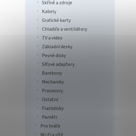
Skříně a zdroje
Kabely
Grafické karty
Patr
Chladiče a ventilátory
PC3-
Mamb
TV a video
Základní desky
Pevné disky
840
Síťové adaptery
Výkon
Barebony
1600 M
Mechaniky
náročn
hliník
Procesory
24, po
Ostatní
Tip
Flashdisky
Paměti
Pro hráče
Wi-Fi a sítě