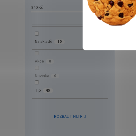
840
Kč
87549
Kč
DELL
3200
Na skladě
10
R440
R740
Akce
0
29 
Novinka
0
Dell 3
paměť
Tip
45
GB s 
datov
SPECIF
ROZBALIT FILTR