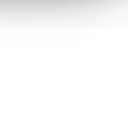
DDR5
PATRIOT Signature Line 8GB DDR5
/ 1,1V
5600MT/s / SO-DIMM / CL46 / 1,1V
em
(>5 ks)
Není skladem
 košíku
3 573 Kč
Do košíku
/ ks
ťávy pro
Patriot Signature Line 8 GB DDR5 5600
riot
MT/s; Operační paměť pro notebooky o
k silou
velikosti 8 GB . Dosahuje datového
ěťový
přenosu 5600 MT/s . ZÁKLADNÍ
SPECIFIKACE; Kapacita: 8 GB; Set...
PAT3405
Kód:
PAMPAT3400
Tip