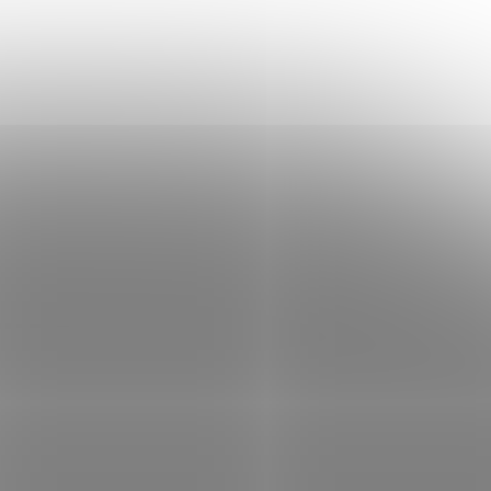
DR5
PATRIOT Signature Premium 12GB
/ 1,1V
DDR5 5600MT/s / DIMM / CL46 /
1,1V
em
(>5 ks)
Není skladem
 košíku
3 810 Kč
Do košíku
/ ks
měť s
Paměťový modul DDR5 s kapacitou 12 GB a
y. Nízké
frekvencí 5600 MT/s pro výkonné PC
sestavy. Nízké napětí 1,1 V, hliníkový
Core pro
chladič, technologie On-Die ECC,
kompatibilní s Intel DDR5...
AMD2572
Kód:
RAMD2130
Tip