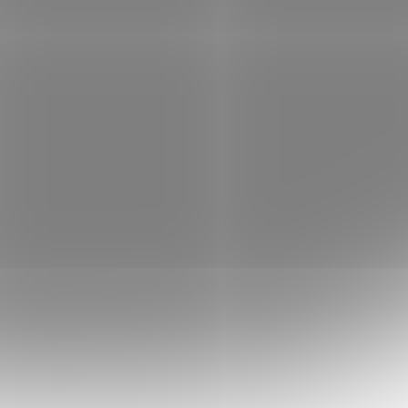
DR5
PATRIOT Core Series 16GB DDR5
/ 1,1V
5600MT/s / SO-DIMM / CL46 / 1,1V
dem
(1 ks)
Skladem
(>5 ks)
 košíku
6 387 Kč
Do košíku
/ ks
ťávy pro
Paměť Patriot Core Series – více šťávy pro
riot
váš notebook Operační paměť Patriot
k silou
Core Series rozproudí váš notebook silou
ěťový
nové generace DDR5 . Tento paměťový
modul vlije...
PAT3425
Kód:
PAMPAT3415
Tip