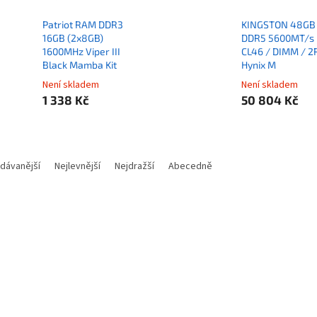
Patriot RAM DDR3
KINGSTON 48GB
16GB (2x8GB)
DDR5 5600MT/s 
1600MHz Viper III
CL46 / DIMM / 2
Black Mamba Kit
Hynix M
Není skladem
Není skladem
1 338 Kč
50 804 Kč
dávanější
Nejlevnější
Nejdražší
Abecedně
Kód:
RAMXD3624
Kód:
PAM