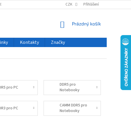
ODU
NOVINKY
VELKOOBCHOD
CZK
ČASTO KLADENÉ DOTAZY
Přihlášení
NÁKUPNÍ
Prázdný košík
KOŠÍK
inky
Kontakty
Značky
DDR5 pro
DR5 pro PC
Notebooky
CAMM DDR5 pro
DR3 pro PC
Notebooky