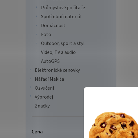
Průmyslové počítače
Spotřební materiál
Domácnost
PATR
Foto
5600
Outdoor, sport a styl
Video, TV a audio
AutoGPS
3 7
Elektronické cenovky
DDR5 
Nářadí Makita
frekv
Ozvučení
kompak
ECC, i
Výprodej
podpor
Značky
Tip
Cena