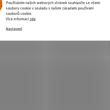
Používáním našich webových stránek souhlasíte se všemi
soubory cookie v souladu s našimi zásadami používání
souborů cookie.
Více informací
zde
.
 32GB RAM/ DDR4 RDIMM
KINGSTON 8GB DDR5 5600M
Nastavení
MT/s 2RX4/ pro PowerEdge
CL46 / SO-DIMM
, R540, R640, R6515, R740,
Není skladem
Není
XD, T440, T640
014 Kč
Do košíku
4 471 Kč
Do
/ ks
/ ks
2 GB DDR4 3200 MT/s ECC; Operační
Kingston 8 GB DDR5 5600 MT/s; Op
 DDR4 formátu RDIMM o velikosti 32
paměť pro notebooky o velikosti 8
podporou ECC . Paměť dosahuje
Dosahuje datového přenosu 5600 
ého přenosu 3200 MT/s . ZÁKLADNÍ
ZÁKLADNÍ SPECIFIKACE; Kapacita: 
IKACE; Kapacita:...
paměti: 1× 8 GB Typ:...
Kód:
PAMKGS4120
Kód:
PAM
Tip