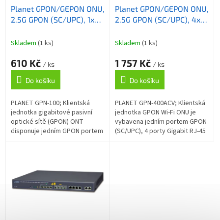
ů
Planet GPON/GEPON ONU,
Planet GPON/GEPON ONU,
d
2.5G GPON (SC/UPC), 1x
2.5G GPON (SC/UPC), 4x
u
1Gb RJ-45
1Gb RJ-45, Wi-Fi 802.11ac
k
1.2Gb, 2x FXS (RJ-11), USB
t
Skladem
(1 ks)
Skladem
(1 ks)
ů
610 Kč
1 757 Kč
/ ks
/ ks
Do košíku
Do košíku
PLANET GPN-100; Klientská
PLANET GPN-400ACV; Klientská
jednotka gigabitové pasivní
jednotka GPON Wi-Fi ONU je
optické sítě (GPON) ONT
vybavena jedním portem GPON
disponuje jedním GPON portem
(SC/UPC), 4 porty Gigabit RJ-45
(SC/UPC) a jedním Gigabit RJ-45
a 2 porty FXS RJ-11 . Jednotka
portem. Ve spojení se
slouží jako Gigabit switch či...
zařízením PLANET...