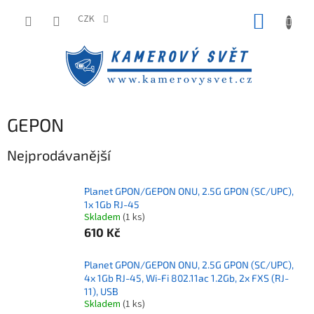
Přejít
NÁKUP
na
CZK
obsah
KOŠÍK
GEPON
Nejprodávanější
Planet GPON/GEPON ONU, 2.5G GPON (SC/UPC),
1x 1Gb RJ-45
Skladem
(1 ks)
610 Kč
Planet GPON/GEPON ONU, 2.5G GPON (SC/UPC),
4x 1Gb RJ-45, Wi-Fi 802.11ac 1.2Gb, 2x FXS (RJ-
11), USB
Skladem
(1 ks)