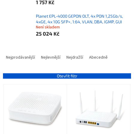
1 757 Kč
Planet EPL-4000 GEPON OLT, 4x PON 1,25Gb/s,
4xGE, 4x 10G SFP+, 1:64, VLAN, DBA, IGMP, GUI
Není skladem
25 024 Kč
Ř
a
Nejprodávanější
Nejlevnější
Nejdražší
Abecedně
z
e
n
Otevřít filtr
í
V
p
ý
r
p
o
i
d
s
u
p
k
r
t
o