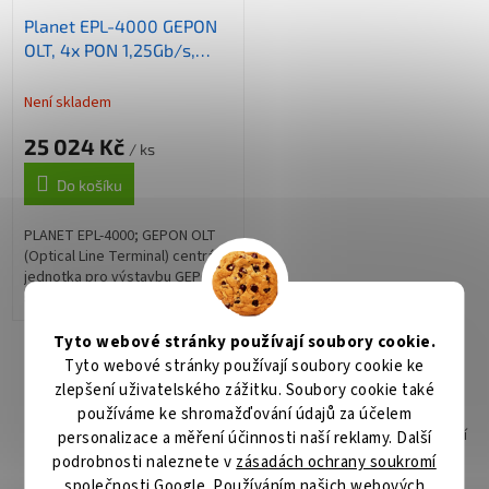
Planet EPL-4000 GEPON
OLT, 4x PON 1,25Gb/s,
4xGE, 4x 10G SFP+, 1:64,
VLAN, DBA, IGMP, GUI
Není skladem
25 024 Kč
/ ks
Do košíku
PLANET EPL-4000; GEPON OLT
(Optical Line Terminal) centrální
jednotka pro výstavbu GEPON
sítě . Zařízení poskytuje vysoce
efektivní řešení, pohodlnou
správu, vysokou šířku pásma...
Tyto webové stránky používají soubory cookie.
3
položek celkem
O
Tyto webové stránky používají soubory cookie ke
v
zlepšení uživatelského zážitku. Soubory cookie také
l
Garance doručení
používáme ke shromažďování údajů za účelem
á
Na přepravě nám záleží. Klademe velký důraz na kvalitní
personalizace a měření účinnosti naší reklamy. Další
d
zabalení zboží
podrobnosti naleznete v
zásadách ochrany soukromí
a
c
společnosti Google
. Používáním našich webových