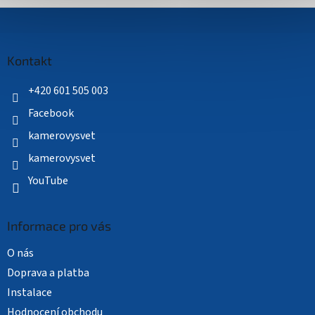
Z
á
p
a
Kontakt
t
í
+420 601 505 003
Facebook
kamerovysvet
kamerovysvet
YouTube
Informace pro vás
O nás
Doprava a platba
Instalace
Hodnocení obchodu