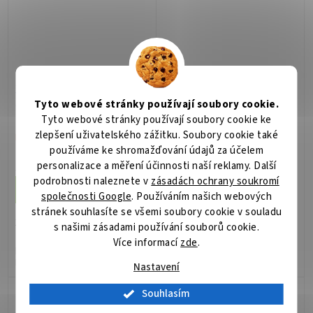
XtendLan Útlumový
XtendLan Útlumový
článek, LC/PC samec-
článek, LC/PC samec-
Tyto webové stránky používají soubory cookie.
samice, 12dB
samice, 6dB
Tyto webové stránky používají soubory cookie ke
zlepšení uživatelského zážitku. Soubory cookie také
Není skladem
Skladem
(2 ks)
používáme ke shromažďování údajů za účelem
234 Kč
234 Kč
personalizace a měření účinnosti naší reklamy. Další
/ ks
/ ks
podrobnosti naleznete v
zásadách ochrany soukromí
Do košíku
Do košíku
společnosti Google
. Používáním našich webových
stránek souhlasíte se všemi soubory cookie v souladu
XtendLan FOA-P12LC; Slouží k
XtendLan FOA-P06LC; Slouží k
s našimi zásadami používání souborů cookie.
zatlumení optického výkonu v
zatlumení optického výkonu v
Více informací
zde
.
případě přesycení přijímačů.
případě přesycení přijímačů.
Rovněž vhodné pro ověření
Rovněž vhodné pro ověření
Nastavení
přenosové marže optické
přenosové marže optické
trasy. Modul má na jedné
trasy. Modul má na jedné
Souhlasím
straně...
straně...