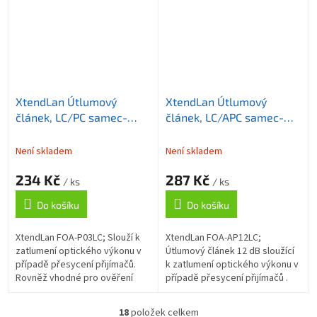
XtendLan Útlumový
XtendLan Útlumový
článek, LC/PC samec-
článek, LC/APC samec-
samice, 3dB
samice, 12dB
Není skladem
Není skladem
234 Kč
287 Kč
/ ks
/ ks
Do košíku
Do košíku
XtendLan FOA-P03LC; Slouží k
XtendLan FOA-AP12LC;
zatlumení optického výkonu v
Útlumový článek 12 dB sloužící
případě přesycení přijímačů.
k zatlumení optického výkonu v
Rovněž vhodné pro ověření
případě přesycení přijímačů .
přenosové marže optické
Rovněž vhodné pro ověření
trasy. Modul má na jedné
přenosové marže optické
18
položek celkem