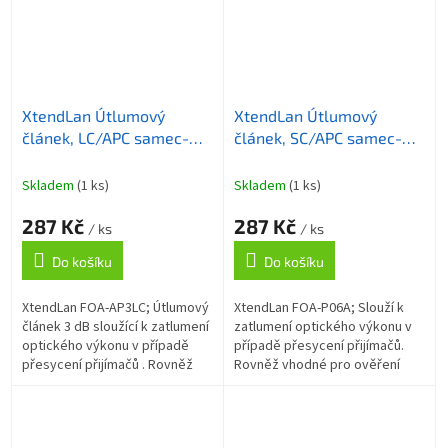
XtendLan Útlumový
XtendLan Útlumový
článek, LC/APC samec-
článek, SC/APC samec-
samice, 3dB
samice, 6dB
Skladem
(1 ks)
Skladem
(1 ks)
287 Kč
287 Kč
/ ks
/ ks
Do košíku
Do košíku
XtendLan FOA-AP3LC; Útlumový
XtendLan FOA-P06A; Slouží k
článek 3 dB sloužící k zatlumení
zatlumení optického výkonu v
optického výkonu v případě
případě přesycení přijímačů.
přesycení přijímačů . Rovněž
Rovněž vhodné pro ověření
vhodné pro ověření přenosové
přenosové marže optické
marže optické trasy. Modul
trasy. Modul má na jedné
má...
straně...