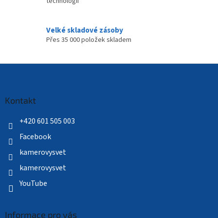
technologií
Velké skladové zásoby
Přes 35 000 položek skladem
Z
á
p
a
Kontakt
t
í
+420 601 505 003
Facebook
kamerovysvet
kamerovysvet
YouTube
Informace pro vás