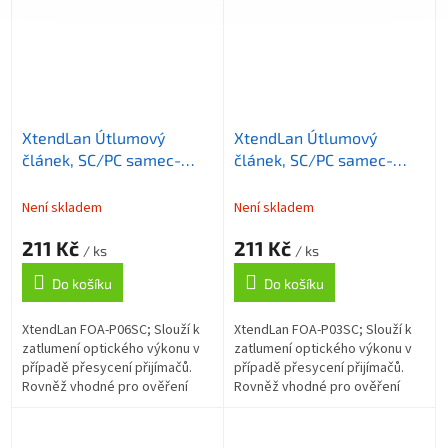
XtendLan Útlumový
XtendLan Útlumový
článek, SC/PC samec-
článek, SC/PC samec-
samice, 6dB
samice, 3dB
Není skladem
Není skladem
211 Kč
211 Kč
/ ks
/ ks
Do košíku
Do košíku
XtendLan FOA-P06SC; Slouží k
XtendLan FOA-P03SC; Slouží k
zatlumení optického výkonu v
zatlumení optického výkonu v
případě přesycení přijímačů.
případě přesycení přijímačů.
Rovněž vhodné pro ověření
Rovněž vhodné pro ověření
přenosové marže optické
přenosové marže optické
trasy. ZÁKLADNÍ SPECIFIKACE;
trasy. ZÁKLADNÍ SPECIFIKACE;
Konektory:...
Konektory:...