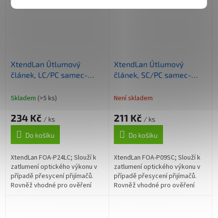
XtendLan Útlumový
XtendLan Útlumový
článek, LC/PC samec-
článek, SC/PC samec-
samice, 24dB
samice, 9dB
Skladem
(>5 ks)
Není skladem
234 Kč
211 Kč
/ ks
/ ks
Do košíku
Do košíku
XtendLan FOA-P24LC; Slouží k
XtendLan FOA-P09SC; Slouží k
zatlumení optického výkonu v
zatlumení optického výkonu v
případě přesycení přijímačů.
případě přesycení přijímačů.
Rovněž vhodné pro ověření
Rovněž vhodné pro ověření
přenosové marže optické
přenosové marže optické
trasy. Modul má na jedné
trasy. ZÁKLADNÍ SPECIFIKACE;
straně...
Konektory:...