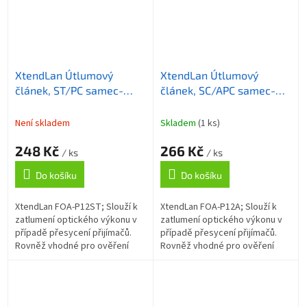
XtendLan Útlumový
XtendLan Útlumový
článek, ST/PC samec-
článek, SC/APC samec-
samice, 12dB
samice, 12dB
Není skladem
Skladem
(1 ks)
248 Kč
266 Kč
/ ks
/ ks
Do košíku
Do košíku
XtendLan FOA-P12ST; Slouží k
XtendLan FOA-P12A; Slouží k
zatlumení optického výkonu v
zatlumení optického výkonu v
případě přesycení přijímačů.
případě přesycení přijímačů.
Rovněž vhodné pro ověření
Rovněž vhodné pro ověření
přenosové marže optické
přenosové marže optické
trasy. ZÁKLADNÍ SPECIFIKACE;
trasy. Modul má na jedné
Konektory:...
straně...