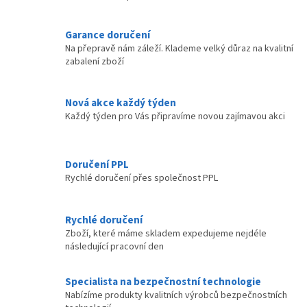
O
straně...
trasy. Modul...
v
l
Garance doručení
á
Na přepravě nám záleží. Klademe velký důraz na kvalitní
d
zabalení zboží
a
c
í
Nová akce každý týden
p
Každý týden pro Vás připravíme novou zajímavou akci
r
v
k
y
Doručení PPL
v
Rychlé doručení přes společnost PPL
ý
p
i
Rychlé doručení
s
Zboží, které máme skladem expedujeme nejdéle
u
následující pracovní den
Specialista na bezpečnostní technologie
Nabízíme produkty kvalitních výrobců bezpečnostních