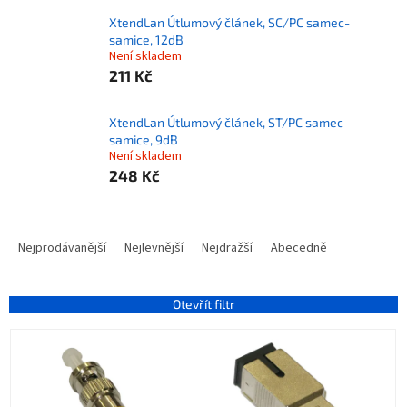
XtendLan Útlumový článek, SC/PC samec-
samice, 12dB
Není skladem
211 Kč
XtendLan Útlumový článek, ST/PC samec-
samice, 9dB
Není skladem
248 Kč
Ř
a
Nejprodávanější
Nejlevnější
Nejdražší
Abecedně
z
e
n
Otevřít filtr
í
V
p
ý
r
p
o
i
d