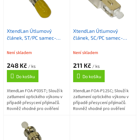
s
u
p
k
r
t
o
ů
XtendLan Útlumový
XtendLan Útlumový
d
článek, ST/PC samec-
článek, SC/PC samec-
u
samice, 3dB
samice, 12dB
k
t
Není skladem
Není skladem
ů
248 Kč
211 Kč
/ ks
/ ks
Do košíku
Do košíku
XtendLan FOA-P03ST; Slouží k
XtendLan FOA-P12SC; Slouží k
zatlumení optického výkonu v
zatlumení optického výkonu v
případě přesycení přijímačů.
případě přesycení přijímačů.
Rovněž vhodné pro ověření
Rovněž vhodné pro ověření
přenosové marže optické
přenosové marže optické
trasy. ZÁKLADNÍ SPECIFIKACE;
trasy. ZÁKLADNÍ SPECIFIKACE;
Konektory:...
Konektory:...