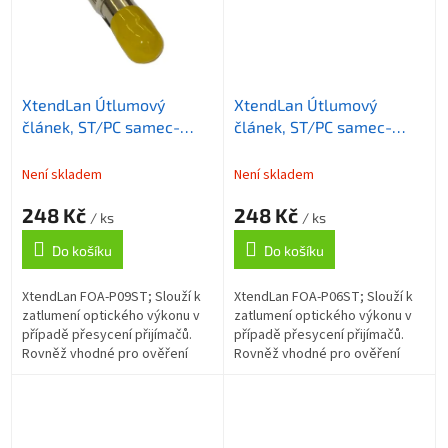
XtendLan Útlumový
XtendLan Útlumový
článek, ST/PC samec-
článek, ST/PC samec-
samice, 9dB
samice, 6dB
Není skladem
Není skladem
248 Kč
248 Kč
/ ks
/ ks
Do košíku
Do košíku
XtendLan FOA-P09ST; Slouží k
XtendLan FOA-P06ST; Slouží k
zatlumení optického výkonu v
zatlumení optického výkonu v
případě přesycení přijímačů.
případě přesycení přijímačů.
Rovněž vhodné pro ověření
Rovněž vhodné pro ověření
přenosové marže optické
přenosové marže optické
trasy. ZÁKLADNÍ SPECIFIKACE;
trasy. ZÁKLADNÍ SPECIFIKACE;
Konektory:...
Konektory:...