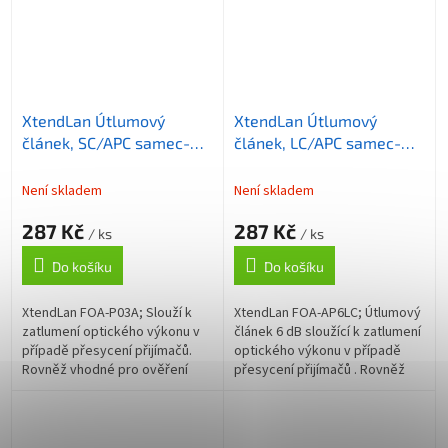
XtendLan Útlumový
XtendLan Útlumový
článek, SC/APC samec-
článek, LC/APC samec-
samice, 3dB
samice, 6dB
Není skladem
Není skladem
287 Kč
287 Kč
/ ks
/ ks
Do košíku
Do košíku
XtendLan FOA-P03A; Slouží k
XtendLan FOA-AP6LC; Útlumový
zatlumení optického výkonu v
článek 6 dB sloužící k zatlumení
případě přesycení přijímačů.
optického výkonu v případě
Rovněž vhodné pro ověření
přesycení přijímačů . Rovněž
přenosové marže optické
vhodné pro ověření přenosové
trasy. Modul má na jedné
marže optické trasy. Modul
straně...
má...