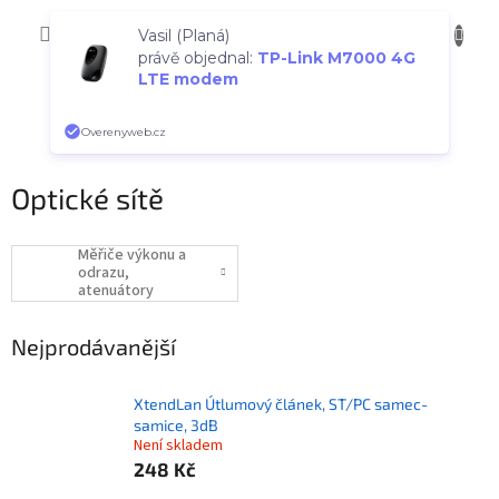
Přejít
NÁKUP
na
CZK
Vasil (Planá)
obsah
KOŠÍK
právě objednal:
TP-Link M7000 4G
LTE modem
Overenyweb.cz
Optické sítě
Měřiče výkonu a
odrazu,
atenuátory
Nejprodávanější
XtendLan Útlumový článek, ST/PC samec-
samice, 3dB
Není skladem
248 Kč