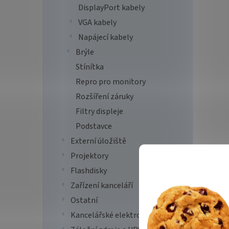
DisplayPort kabely
VGA kabely
Napájecí kabely
Brýle
Stínítka
Repro pro monitory
Rozšíření záruky
Filtry displeje
Podstavce
Externí úložiště
Projektory
Flashdisky
Zařízení kanceláří
Ostatní
Kancelářské elektro