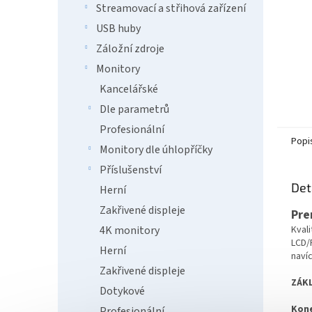
Streamovací a střihová zařízení
USB huby
Záložní zdroje
Monitory
Kancelářské
Dle parametrů
Profesionální
Popi
Monitory dle úhlopříčky
Příslušenství
Det
Herní
Zakřivené displeje
Pre
4K monitory
Kvali
LCD/
Herní
naví
Zakřivené displeje
ZÁKL
Dotykové
Kone
Profesionální