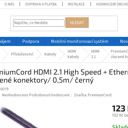
O NÁS
DOPRAVA A PLATBA
INSTALACE
HODNOCENÍ OBCH
HLEDAT
nájem
Podpora
Mobilní monitorovací systém
Nov
HDMI
HDMI
PremiumCo
Příslušenství
Kabely
kabely
2.1
zlacené k
miumCord HDMI 2.1 High Speed + Ether
cené konektory/ 0,5m/ černý
0079
Průměrné
Neohodnoceno
Podrobnosti hodnocení
Značka:
PremiumCord
hodnocení
produktu
123
je
102 Kč b
0,0
z
Měrná
Skla
5