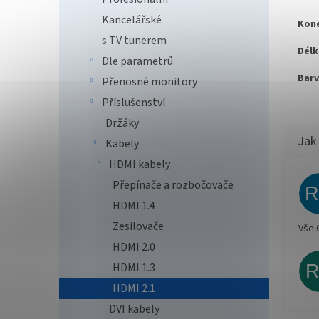
Kancelářské
Kone
s TV tunerem
Délk
Dle parametrů
Barv
Přenosné monitory
Příslušenství
Držáky
Kabely
HDMI kabely
Přepínače a rozbočovače
HDMI 1.4
Zesilovače
Vše 
HDMI 2.0
HDMI 1.3
HDMI 2.1
DVI kabely