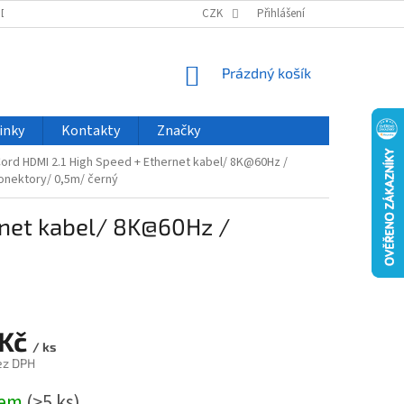
ODU
NOVINKY
VELKOOBCHOD
CZK
ČASTO KLADENÉ DOTAZY
Přihlášení
NÁKUPNÍ
Prázdný košík
KOŠÍK
inky
Kontakty
Značky
rd HDMI 2.1 High Speed + Ethernet kabel/ 8K@60Hz /
onektory/ 0,5m/ černý
net kabel/ 8K@60Hz /
 Kč
/ ks
ez DPH
dem
(>5 ks)