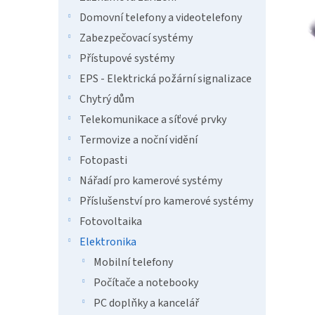
a
n
Domovní telefony a videotelefony
e
Zabezpečovací systémy
l
Přístupové systémy
EPS - Elektrická požární signalizace
Chytrý dům
Telekomunikace a síťové prvky
Termovize a noční vidění
Fotopasti
Nářadí pro kamerové systémy
Příslušenství pro kamerové systémy
Fotovoltaika
Elektronika
Mobilní telefony
Počítače a notebooky
PC doplňky a kancelář