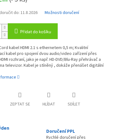
oručit do:
11.8.2026
Možnosti doručení
Přidat do košíku
rd kabel HDMI 2.1 s ethernetem 0,5 m; Kvalitní
cí kabel pro spojení dvou audio/video zařízení přes
DMI rozhraní, jako je např. HD-DVD/Blu-Ray přehrávač a
a televizor. Kabel je stíněný , dokáže přenášet digitální
informace
ZEPTAT SE
HLÍDAT
SDÍLET
ýden
Doručení PPL
Rychlé doručení přes