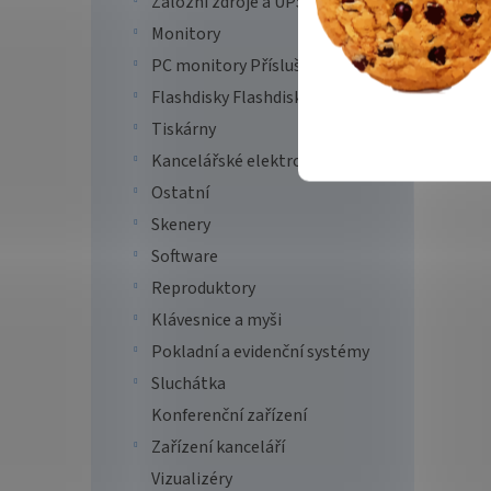
Záložní zdroje a UPS
Monitory
PC monitory Příslušenství
Flashdisky Flashdisky dle kapacity
Tiskárny
Kancelářské elektro
Ostatní
Skenery
Software
Reproduktory
Klávesnice a myši
Pokladní a evidenční systémy
Sluchátka
Konferenční zařízení
Zařízení kanceláří
Vizualizéry