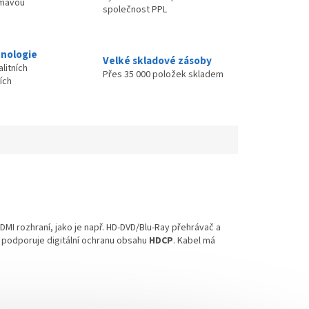
ímavou
společnost PPL
nologie
Velké skladové zásoby
litních
Přes 35 000 položek skladem
ích
DMI rozhraní, jako je např. HD-DVD/Blu-Ray přehrávač a
a podporuje digitální ochranu obsahu
HDCP
. Kabel má