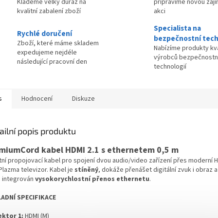
Klademe velký důraz na
připravíme novou zaj
kvalitní zabalení zboží
akci
Specialista na
Rychlé doručení
bezpečnostní tech
Zboží, které máme skladem
Nabízíme produkty kva
expedujeme nejdéle
výrobců bezpečnostn
následující pracovní den
technologií
s
Hodnocení
Diskuze
ailní popis produktu
miumCord kabel HDMI 2.1 s ethernetem 0,5 m
tní propojovací kabel pro spojení dvou audio/video zařízení přes moderní H
Plazma televizor. Kabel je
stíněný
, dokáže přenášet digitální zvuk i obraz 
c integrován
vysokorychlostní přenos ethernetu
.
ADNÍ SPECIFIKACE
ktor 1:
HDMI (M)