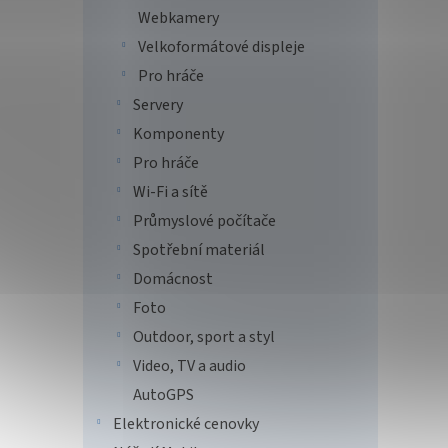
Webkamery
Velkoformátové displeje
Pro hráče
Servery
Komponenty
Pro hráče
Wi-Fi a sítě
Průmyslové počítače
Spotřební materiál
Domácnost
Foto
Outdoor, sport a styl
Video, TV a audio
AutoGPS
Elektronické cenovky