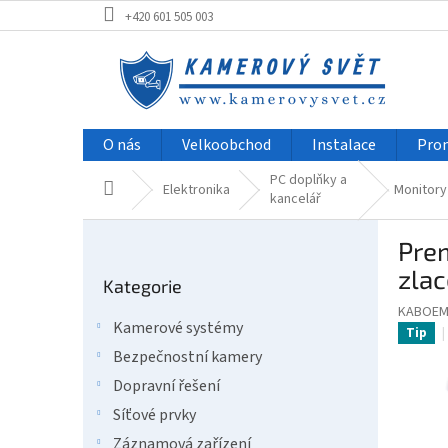
Přejít
+420 601 505 003
na
obsah
O nás
Velkoobchod
Instalace
Pro
PC doplňky a
Domů
Elektronika
Monitory
kancelář
P
Pre
o
Přeskočit
s
zla
Kategorie
kategorie
t
KABOEM
r
Kamerové systémy
Tip
a
Bezpečnostní kamery
n
n
Dopravní řešení
í
Síťové prvky
p
Záznamová zařízení