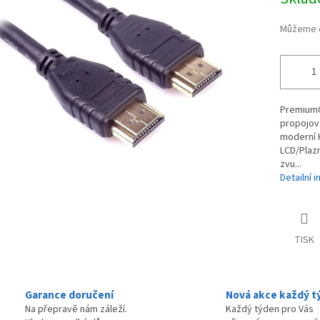
cena:
hvězdiček.
Můžeme d
PremiumCo
propojova
moderní H
LCD/Plazm
zvu...
Detailní 
TISK
Garance doručení
Nová akce každý t
Na přepravě nám záleží.
Každý týden pro Vás