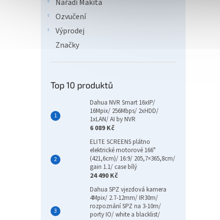
Nářadí Makita
Ozvučení
Výprodej
Značky
Top 10 produktů
Dahua NVR Smart 16xIP/
16Mpix/ 256Mbps/ 2xHDD/
1xLAN/ AI by NVR
6 089 Kč
ELITE SCREENS plátno
elektrické motorové 166"
(421,6cm)/ 16:9/ 205,7×365,8cm/
gain 1.1/ case bílý
24 490 Kč
Dahua SPZ vjezdová kamera
4Mpix/ 2.7-12mm/ IR30m/
rozpoznání SPZ na 3-10m/
porty IO/ white a blacklist/