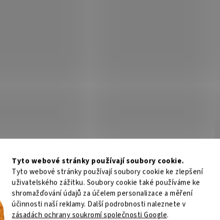
 dotykový IPS panel 86"
BENQ dotykový IPS panel 75
05 8/128Gb Android 15
RM7505 8/128Gb Android 15
Není skladem
Není
 482 Kč
Do košíku
98 479 Kč
Do
/ ks
/ ks
Tyto webové stránky používají soubory cookie.
Interaktivní displej BenQ Board Ma
RM7505 s 75" 4K IPS panelem, Andr
Tyto webové stránky používají soubory cookie ke zlepšení
(EDLA), 10 TOPS NPU, certifikací G
uživatelského zážitku. Soubory cookie také používáme ke
EDLA, Eyesafe 3.0, 50W zvukovým
shromažďování údajů za účelem personalizace a měření
systémem a správou účtů...
účinnosti naší reklamy. Další podrobnosti naleznete v
Kód:
MON4560
Kód:
zásadách ochrany soukromí společnosti Google
.