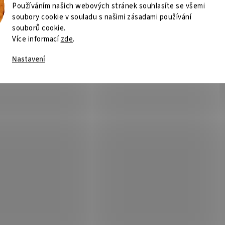
Používáním našich webových stránek souhlasíte se všemi
soubory cookie v souladu s našimi zásadami používání
souborů cookie.
Více informací
zde
.
Nastavení
 dotykový IPS panel 86"
BENQ dotykový IPS panel 75
05E 8/128Gb Android 16
RE7505E 8/128Gb Android 1
Skladem
(1 ks)
Není
121 Kč
Do košíku
65 085 Kč
Do
/ ks
/ ks
splej, dotykový, 86", IPS, UHD 4K
...
160, 16:9, 450cd/m2, 4× HDMI, RJ-45,
, 2× USB-C, RS-232, Android 16,
z 18/7
Kód:
MON4557
Kód: