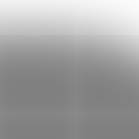
"
BENQ dotykový IPS panel 65"
5
RP6505 16/256Gb Android 15
dem
(3 ks)
Není skladem
 košíku
94 381 Kč
Do košíku
/ ks
D 4K
Interaktivní dotykový displej BenQ Board
I, 1×
Pro RP6505 s 65" 4K IPS panelem, Android
USB, 3×
15 (EDLA), NPU 10 TOPS, certifikací
Eyesafe 3.0, 70W zvukovým systémem a
Wi-Fi 6 pro vzdělávání.
MON4562
Kód:
MON4561