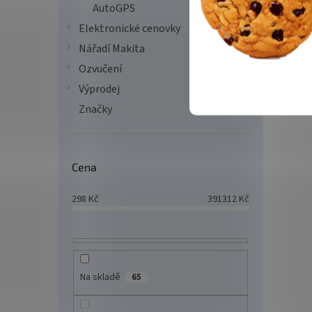
AutoGPS
Elektronické cenovky
Nářadí Makita
Ozvučení
Výprodej
Značky
BENQ
RE86
Cena
298
Kč
391312
Kč
82 
LED di
3840×2
4× USB
Na skladě
65
provo