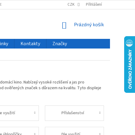
ODU
NOVINKY
VELKOOBCHOD
CZK
ČASTO KLADENÉ DOTAZY
Přihlášení
NÁKUPNÍ
Prázdný košík
KOŠÍK
inky
Kontakty
Značky
omácí kino. Nabízejí vysoké rozlišení a jas pro
d ověřených značek s důrazem na kvalitu. Tyto displeje
e využití
Příslušenství
le úhlopříčky
Dle využití