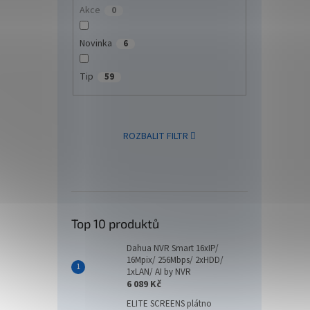
Akce
0
Novinka
6
Tip
59
ROZBALIT FILTR
BENQ
RE86
57 
Top 10 produktů
...
Dahua NVR Smart 16xIP/
16Mpix/ 256Mbps/ 2xHDD/
1xLAN/ AI by NVR
6 089 Kč
ELITE SCREENS plátno