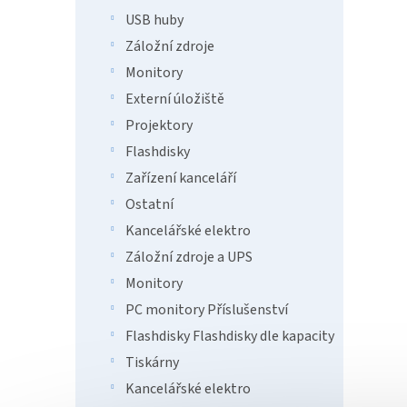
s
o
USB huby
p
d
Záložní zdroje
r
u
o
Monitory
k
d
t
Externí úložiště
u
ů
Projektory
ViewS
k
50 Mu
Flashdisky
t
8G/1
ů
Zařízení kanceláří
Ostatní
Kancelářské elektro
111
Záložní zdroje a UPS
...
Monitory
PC monitory Příslušenství
Flashdisky Flashdisky dle kapacity
Tiskárny
Kancelářské elektro