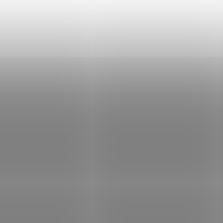
 dotykový IPS panel 86"
BENQ dotykový IPS panel 75
05 16/256Gb Android 15
RP7505 16/256Gb Android 1
Není skladem
Skla
 293 Kč
Do košíku
98 479 Kč
Do
/ ks
/ ks
splej, dotykový, 86", IPS, UHD 4K
LED displej, dotykový, 75", IPS, UH
160, 16:9, 450cd/m2, 4× HDMI, 1×
3840×2160, 16:9, 450cd/m2, 4× HDM
yPort, 1× VGA, 2× RJ-45, 7× USB, 3×
DisplayPort, 1× VGA, 2× RJ-45, 7× 
 RS-232, Android 15
USB-C, RS-232, Android 15
Kód:
MON4563
Kód: