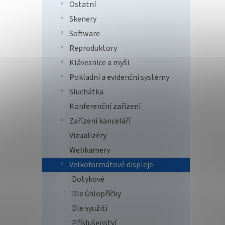
Ostatní
Skenery
Software
Reproduktory
Klávesnice a myši
Pokladní a evidenční systémy
BENQ
RP86
Sluchátka
Konferenční zařízení
Zařízení kanceláří
Vizualizéry
135
Webkamery
LED di
Velkoformátové displeje
3840×2
Displa
Dotykové
USB-C,
Dle úhlopříčky
Dle využití
Příslušenství