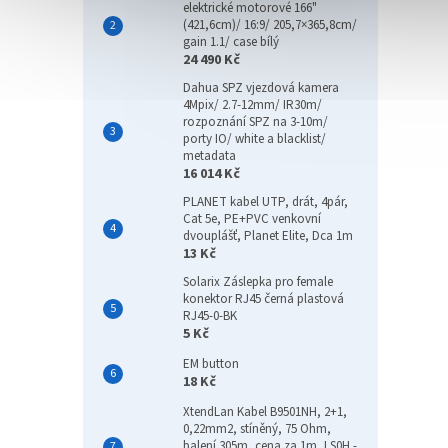
elektrické motorové 166"
Novi
(421,6cm)/ 16:9/ 205,7×365,8cm/
Tip
gain 1.1/ case bílý
24 490 Kč
Dahua SPZ vjezdová kamera
4Mpix/ 2.7-12mm/ IR30m/
rozpoznání SPZ na 3-10m/
porty IO/ white a blacklist/
metadata
16 014 Kč
PLANET kabel UTP, drát, 4pár,
HIKV
Cat 5e, PE+PVC venkovní
stora
dvouplášť, Planet Elite, Dca 1m
13 Kč
14, U
spea
Solarix Záslepka pro female
konektor RJ45 černá plastová
RJ45-0-BK
127
5 Kč
EM button
Hikvis
18 Kč
intera
50bod
XtendLan Kabel B9501NH, 2+1,
systé
0,22mm2, stíněný, 75 Ohm,
balení 305m, cena za 1m, LS0H -
vesta