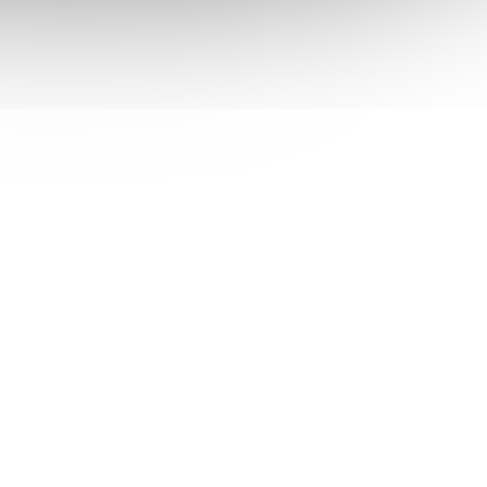
ISHIK059
Kód:
DISHIK058
Novinka
Tip
128GB
HIKVISION IFP 65" 4K, 8GB/128GB
 Android
storage, 400 nit, 50 points, Android
 EDLA,
14, USB, HDMI, Wifi ,BT, LAN EDLA,
dem
(5 ks)
Skladem
(3 ks)
speaker
 košíku
71 644 Kč
Do košíku
/ ks
65" interaktivní 4K displej s Android 14,
DLA), IPS
50bodovým dotykem, Wi-Fi 6, Bluetooth
ým
5.4, NFC, duálním LAN a volitelným OPS
modulem pro Windows. Určen pro výuku,
školení a online...