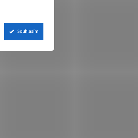
Souhlasím
"
BENQ dotykový IPS panel 65"
6
RE6505E 8/128Gb Android 16
 skladem
Není skladem
 košíku
58 600 Kč
Do košíku
/ ks
Interaktivní dotykový displej BenQ
RE6505E s 65" 4K UHD panelem, Android 16
(EDLA), precizní IR dotykem až 50 bodů,
TÜV certifikovanou ochranou zraku a
ENERGY STAR® certifikací.
MON4556
Kód:
MON4555