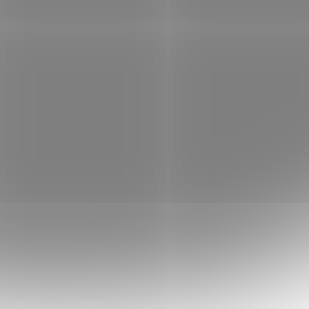
BENQ dotykový VA panel 65"
6
RE6505A 8/128Gb Android 16
 skladem
Není skladem
 košíku
57 922 Kč
Do košíku
/ ks
Interaktivní 65" 4K dotykový displej BenQ
RE6505A s Android 16 (EDLA), 50bodovým
dotykem, 450 nits, 25W stereo
reproduktory a certifikací TÜV pro ochranu
zraku. Určen pro...