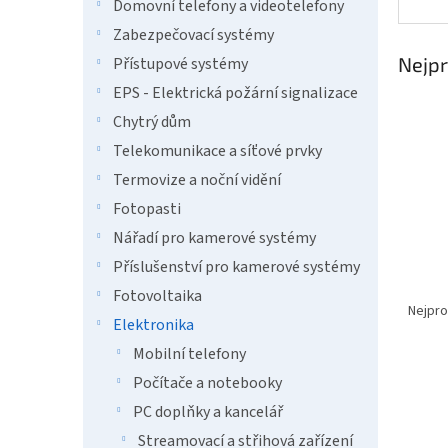
n
Domovní telefony a videotelefony
e
Zabezpečovací systémy
l
Nejpr
Přístupové systémy
EPS - Elektrická požární signalizace
Chytrý dům
Telekomunikace a síťové prvky
Termovize a noční vidění
Fotopasti
Nářadí pro kamerové systémy
Příslušenství pro kamerové systémy
Ř
Fotovoltaika
a
Nejpro
Elektronika
z
e
Mobilní telefony
V
n
Počítače a notebooky
ý
í
PC doplňky a kancelář
p
p
i
r
Streamovací a střihová zařízení