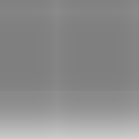
 dotykový VA panel 86"
BENQ dotykový VA panel 75"
05A 8/128Gb Android 16
RE7505A 8/128Gb Android 1
Není skladem
Není
922 Kč
Do košíku
57 922 Kč
Do
/ ks
/ ks
...