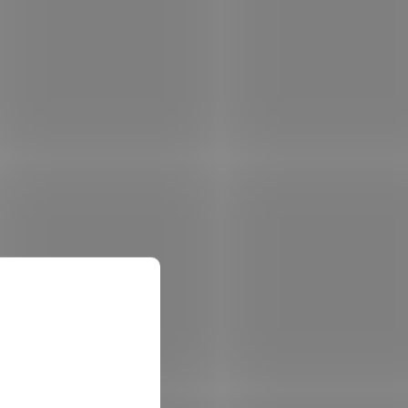
"
BENQ dotykový IPS panel 65"
RM6505 8/128Gb Android 15
 skladem
Není skladem
 košíku
81 443 Kč
Do košíku
/ ks
ster
...
oid 15
oogle
MON4559
Kód:
MON4558