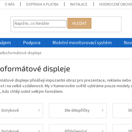
O NÁS
DOPRAVA A PLATBA
INSTALACE
HODNOCENÍ OBCH
HLEDAT
nájem
Podpora
Mobilní monitorovací systém
Nov
elkoformátové displeje
koformátové displeje
mátové displeje přinášejí impozantní obraz pro prezentace, reklamu nebo d
ost i na velké vzdálenosti. My v Kamerovém světě vybíráme pouze modely o
y, kdo chtějí oslnit velkým formátem.
Dotykové
Dle úhlopříčky
Dl
Dotykové
Příslušenství
D