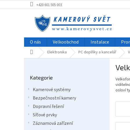
Přejít
+420 601 505 003
na
obsah
O nás
Velkoobchod
Instalace
Pro
Domů
Elektronika
PC doplňky a kancelář
V
P
Vel
o
Přeskočit
s
Kategorie
kategorie
Velkofor
t
viditeln
r
Kamerové systémy
osloví t
a
Bezpečnostní kamery
n
n
Dopravní řešení
í
Síťové prvky
p
Záznamová zařízení
a