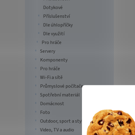
Dotykové
Příslušenství
Dle úhlopříčky
Dle využití
Pro hráče
Servery
BENQ
RM86
Komponenty
Pro hráče
Wi-Fi a sítě
113
Průmyslové počítače
Spotřební materiál
...
Domácnost
Foto
Outdoor, sport a styl
Video, TV a audio