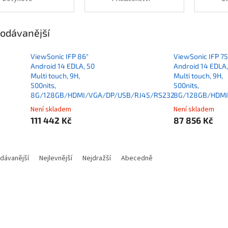
odávanější
ViewSonic IFP 86"
ViewSonic IFP 75
Android 14 EDLA, 50
Android 14 EDLA,
Multi touch, 9H,
Multi touch, 9H,
500nits,
500nits,
8G/128GB/HDMI/VGA/DP/USB/RJ45/RS232
8G/128GB/HDMI
Není skladem
Není skladem
111 442 Kč
87 856 Kč
dávanější
Nejlevnější
Nejdražší
Abecedně
Kód:
MONVIE03483
Kód:
MON