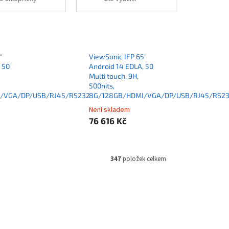
"
ViewSonic IFP 65"
 50
Android 14 EDLA, 50
Multi touch, 9H,
500nits,
/VGA/DP/USB/RJ45/RS232
8G/128GB/HDMI/VGA/DP/USB/RJ45/RS2
Není skladem
76 616 Kč
347
položek celkem
VIE03482
Kód:
MONVIE03481