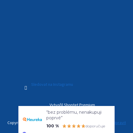
Sledovat na Instagramu
Vytvořil Shoptet Premium
“bez problému, nenakupuji
poprvé”
Copyright 2026
Kamerový Svět
. Všechna práva vyhrazena.
Upravit
100 %
doporučuje
nastavení cookies