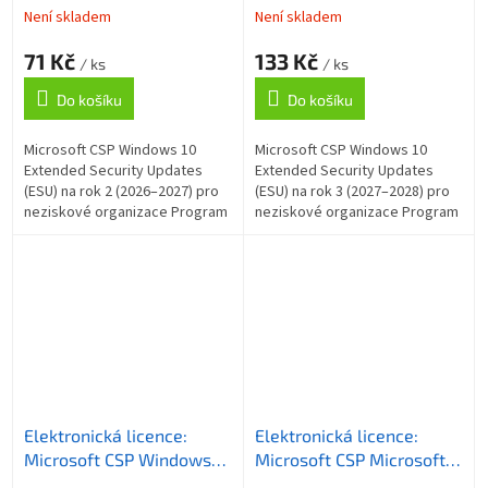
Updates (ESU) na rok 2
Updates (ESU) na rok 3
Není skladem
Není skladem
(2026 - 2027) pro
(2027 - 2028) pro
71 Kč
133 Kč
neziskové organizace
neziskové organizace
/ ks
/ ks
Do košíku
Do košíku
Microsoft CSP Windows 10
Microsoft CSP Windows 10
Extended Security Updates
Extended Security Updates
(ESU) na rok 2 (2026–2027) pro
(ESU) na rok 3 (2027–2028) pro
neziskové organizace Program
neziskové organizace Program
rozšířených aktualizací
rozšířených aktualizací
zabezpečení (ESU) je placená
zabezpečení (ESU) je placená
služba...
služba...
Elektronická licence:
Elektronická licence:
Microsoft CSP Windows
Microsoft CSP Microsoft
10 Extended Security
365 Business Basic EEA