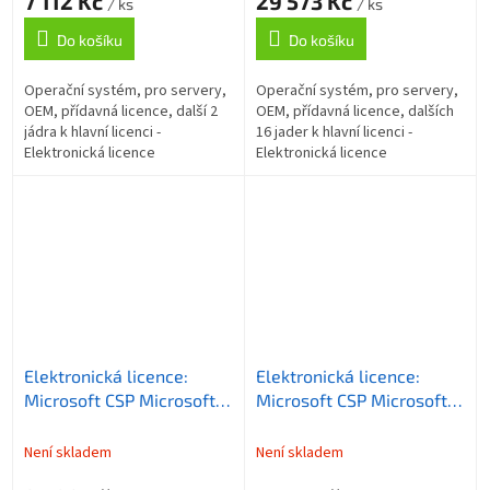
7 112 Kč
29 573 Kč
licenci
licenci
/ ks
/ ks
Do košíku
Do košíku
Operační systém, pro servery,
Operační systém, pro servery,
OEM, přídavná licence, další 2
OEM, přídavná licence, dalších
jádra k hlavní licenci -
16 jader k hlavní licenci -
Elektronická licence
Elektronická licence
Elektronická licence:
Elektronická licence:
Microsoft CSP Microsoft
Microsoft CSP Microsoft
365 Business Standard
Defender for Office 365
EEA (no Teams)
předplatné 1 rok,
Není skladem
Není skladem
předplatné 1 rok,
vyúčtování ročně