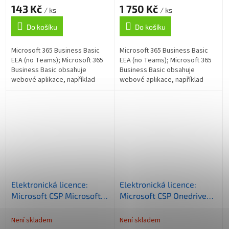
143 Kč
1 750 Kč
měsíčně
/ ks
/ ks
Do košíku
Do košíku
Microsoft 365 Business Basic
Microsoft 365 Business Basic
EEA (no Teams); Microsoft 365
EEA (no Teams); Microsoft 365
Business Basic obsahuje
Business Basic obsahuje
webové aplikace, například
webové aplikace, například
Word, Excel, PowerPoint a
Word, Excel, PowerPoint a
Outlook, které jsou
Outlook, které jsou
integrované do...
integrované do...
Elektronická licence:
Elektronická licence:
Microsoft CSP Microsoft
Microsoft CSP Onedrive
Defender for Business
for business Plan 1
předplatné 1 měsíc,
předplatné 1 rok,
Není skladem
Není skladem