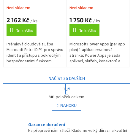
předplatné na 1 rok,
per app plan (1 app or
vyúčtování ročně
website) předplatné 1 rok,
Není skladem
Není skladem
vyúčtování ročně
2 162 Kč
1 750 Kč
/ ks
/ ks
Do košíku
Do košíku
Prémiová cloudová služba
Microsoft Power Apps (per app
Microsoft Entra ID P1 pro správu
plan) 1 aplikace/webová
identit a přístupu s pokročilými
stránka; Power Apps je sada
bezpečnostními funkcemi.
aplikací, služeb, konektorů a
Obsahuje podmíněný přístup,
datových platforem, která
RBAC, dynamické skupiny,...
poskytuje prostředí pro rychlý
vývoj...
NAČÍST 36 DALŠÍCH
S
1
9
t
O
r
301
položek celkem
v
á
l
NAHORU
n
á
k
d
o
v
a
Garance doručení
á
c
Na přepravě nám záleží. Klademe velký důraz na kvalitní
n