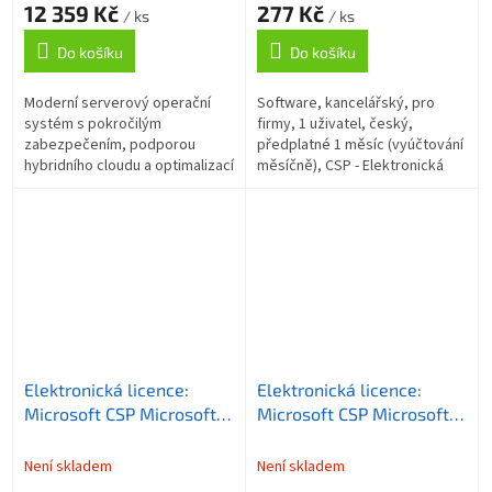
12 359 Kč
277 Kč
servery)
vyúčtování měsíčně
/ ks
/ ks
Do košíku
Do košíku
Moderní serverový operační
Software, kancelářský, pro
systém s pokročilým
firmy, 1 uživatel, český,
zabezpečením, podporou
předplatné 1 měsíc (vyúčtování
hybridního cloudu a optimalizací
měsíčně), CSP - Elektronická
pro AI/ML workloady. Digitální
licence
dodání bez fyzických médií,
integrace s...
Elektronická licence:
Elektronická licence:
Microsoft CSP Microsoft
Microsoft CSP Microsoft
365 Business Basic EEA
365 Business Basic EEA
(no Teams) předplatné 1
(no Teams) předplatné 1
Není skladem
Není skladem
měsíc, vyúčtování
rok, vyúčtování ročně