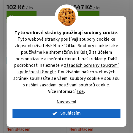
vyúčtování měsíčně
vyúčtování ročně
102 Kč
1 647 Kč
/ ks
/ ks
Do košíku
Do košíku
Antivir, ochrana zařízení, pro
Software, kancelářský, pro
Tyto webové stránky používají soubory cookie.
firmy, předplatné 1 měsíc
firmy, předplatné 1 rok
Tyto webové stránky používají soubory cookie ke
(vyúčtování měsíčně), CSP -
(vyúčtování ročně), CSP -
zlepšení uživatelského zážitku. Soubory cookie také
Elektronická licence
Elektronická licence
používáme ke shromažďování údajů za účelem
personalizace a měření účinnosti naší reklamy. Další
Tip
Tip
podrobnosti naleznete v
zásadách ochrany soukromí
společnosti Google
. Používáním našich webových
stránek souhlasíte se všemi soubory cookie v souladu
s našimi zásadami používání souborů cookie.
Více informací
zde
.
Nastavení
Elektronická licence: DELL
Elektronická licence: DELL
Souhlasím
OpenManage Enterprise
OpenManage Enterprise
Advanced Plus/ pro
Advanced/ pro servery s
servery 12. a 13. generace
iDRAC 10
Není skladem
Není skladem