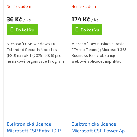
Updates (ESU) na rok 1
(no Teams) předplatné 1
Není skladem
Není skladem
(2025 - 2026) pro
rok, vyúčtování měsíčně
36 Kč
174 Kč
neziskové organizace
/ ks
/ ks
Do košíku
Do košíku
Microsoft CSP Windows 10
Microsoft 365 Business Basic
Extended Security Updates
EEA (no Teams); Microsoft 365
(ESU) na rok 1 (2025–2026) pro
Business Basic obsahuje
neziskové organizace Program
webové aplikace, například
rozšířených aktualizací
Word, Excel, PowerPoint a
zabezpečení (ESU) je placená
Outlook, které jsou
služba...
integrované do...
Elektronická licence:
Elektronická licence:
Microsoft CSP Entra ID P1,
Microsoft CSP Power Apps