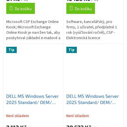
Do košíku
Do košíku
Microsoft CSP Exchange Online
Software, kancelářský, pro
Kiosk; Microsoft Exchange
firmy, 1 uživatel, předplatné 1
Online Kiosk je navržen tak, aby
rok (vyúčtování ročně), CSP -
poskytoval základní e-mailové a
Elektronická licence
kalendářové funkce pro
uživatele, kteří nepotřebují...
Tip
Tip
DELL MS Windows Server
DELL MS Windows Server
2025 Standard/ OEM/
2025 Standard/ OEM/
přídavná licence/
přídavná licence/
additional license/
additional license/
Není skladem
Není skladem
přidává 2 jádra k hlavní
přidává 16 jader k hlavní