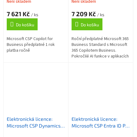
platba ročně
Business předplatné 1 rok,
Není skladem
Není skladem
vyúčtování ročně
7 621 Kč
7 209 Kč
/ ks
/ ks
Do košíku
Do košíku
Microsoft CSP Copilot for
Roční předplatné Microsoft 365
Business předplatné 1 rok
Business Standard s Microsoft
platba ročně
365 Copilotem Business.
Pokročilé AI funkce v aplikacích
Word, Excel, PowerPoint,
Outlook a Teams. Správa
identit až...
Elektronická licence:
Elektronická licence:
Microsoft CSP Dynamics
Microsoft CSP Entra ID P2,
365 Sales Professional
předplatné na 1 rok,