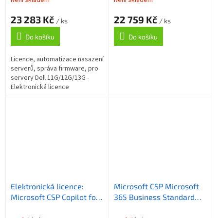
23 283 Kč
22 759 Kč
/ ks
/ ks
Do košíku
Do košíku
Licence, automatizace nasazení
serverů, správa firmware, pro
servery Dell 11G/12G/13G -
Elektronická licence
Elektronická licence:
Microsoft CSP Microsoft
Microsoft CSP Copilot for
365 Business Standard
Business předplatné 1 rok
and Microsoft 365 Copilot