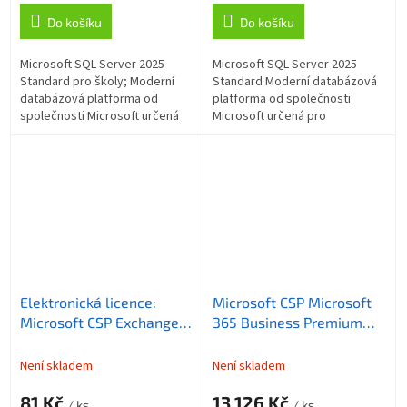
Do košíku
Do košíku
Microsoft SQL Server 2025
Microsoft SQL Server 2025
Standard pro školy; Moderní
Standard Moderní databázová
databázová platforma od
platforma od společnosti
společnosti Microsoft určená
Microsoft určená pro
pro spolehlivou správu,
spolehlivou správu, ukládání a
ukládání a zpracování dat v
zpracování dat v podnikových i
podnikových i...
menších...
Elektronická licence:
Microsoft CSP Microsoft
Microsoft CSP Exchange
365 Business Premium
Online Kiosk předplatné 1
and Copilot Business
měsíc, vyúčtování
předpl. 1 rok, vyúčtování
Není skladem
Není skladem
měsíčně
ročně (podpora RDP
81 Kč
13 126 Kč
přístupu)
/ ks
/ ks