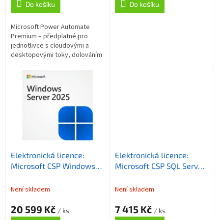
Do košíku
Do košíku
Microsoft Power Automate
Premium – předplatné pro
jednotlivce s cloudovými a
desktopovými toky, dolováním
procesů, prémiovými
konektory a kapacitou
Dataverse 250 MB databáze a
2...
Elektronická licence:
Elektronická licence:
Microsoft CSP Windows
Microsoft CSP SQL Server
Server 2025 External
Standard Edition 2025 1
Connector - trvalá licence
Device CAL - trvalá
Není skladem
Není skladem
pro školy
licence
20 599 Kč
7 415 Kč
/ ks
/ ks