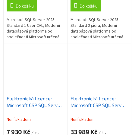
Do košíku
Do košíku
Microsoft SQL Server 2025
Microsoft SQL Server 2025
Standard 1 User CAL; Moderní
Standard 2 jádra; Moderní
databázová platforma od
databázová platforma od
společnosti Microsoft určená
společnosti Microsoft určená
pro spolehlivou správu,
pro spolehlivou správu,
ukládání a zpracování dat v
ukládání a zpracování dat v
podnikových i...
podnikových i...
Elektronická licence:
Elektronická licence:
Microsoft CSP SQL Server
Microsoft CSP SQL Server
Standard Edition 2025 -
Standard Edition 2025 -
trvalá licence pro školy
trvalá licence
Není skladem
Není skladem
7 930 Kč
33 989 Kč
/ ks
/ ks