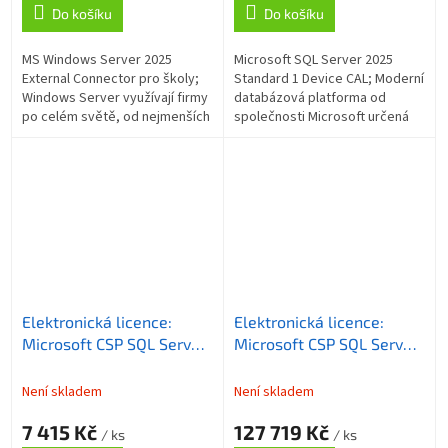
Do košíku
Do košíku
MS Windows Server 2025
Microsoft SQL Server 2025
External Connector pro školy;
Standard 1 Device CAL; Moderní
Windows Server využívají firmy
databázová platforma od
po celém světě, od nejmenších
společnosti Microsoft určená
prostředí až po nadnárodní
pro spolehlivou správu,
korporace, které pomocí
ukládání a zpracování dat v
Windows...
podnikových i...
Elektronická licence:
Elektronická licence:
Microsoft CSP SQL Server
Microsoft CSP SQL Server
Standard Edition 2025 1
Standard Core 2025 - 2
User CAL - trvalá licence
Core License Pack - trvalá
Není skladem
Není skladem
licence
7 415 Kč
127 719 Kč
/ ks
/ ks