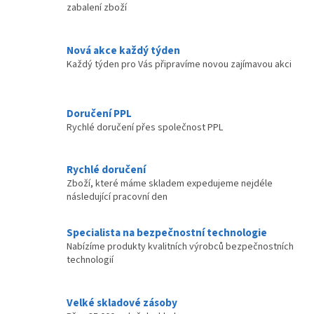
í
zabalení zboží
í
p
r
v
Nová akce každý týden
k
Každý týden pro Vás připravíme novou zajímavou akci
y
v
ý
p
Doručení PPL
i
Rychlé doručení přes společnost PPL
s
u
Rychlé doručení
Zboží, které máme skladem expedujeme nejdéle
následující pracovní den
Specialista na bezpečnostní technologie
Nabízíme produkty kvalitních výrobců bezpečnostních
technologií
Velké skladové zásoby