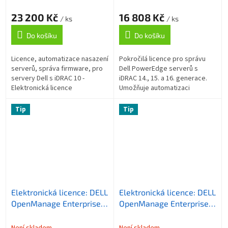
23 200 Kč
16 808 Kč
/ ks
/ ks
Do košíku
Do košíku
Licence, automatizace nasazení
Pokročilá licence pro správu
serverů, správa firmware, pro
Dell PowerEdge serverů s
servery Dell s iDRAC 10 -
iDRAC 14., 15. a 16. generace.
Elektronická licence
Umožňuje automatizaci
nasazení, pokročilou
konfiguraci, správu firmware a
Tip
Tip
monitoring...
Elektronická licence: DELL
Elektronická licence: DELL
OpenManage Enterprise
OpenManage Enterprise
Advanced/ pro servery 11.,
Advanced Plus/ pro
12., a 13. generace
servery s iDRAC9
Není skladem
Není skladem