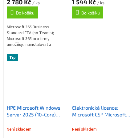
2 780 Kč
1 544 Kč
vyúčtování ročně
/ ks
/ ks
Do košíku
Do košíku
Microsoft 365 Business
Standard EEA (no Teams);
Microsoft 365 pro firmy
umožňuje nainstalovat a
používat nejnovější plné verze
počítačových aplikací Word,
Tip
Excel, PowerPoint,...
HPE Microsoft Windows
Elektronická licence:
Server 2025 (10-Core)
Microsoft CSP Microsoft
Essentials ROK CZ
365 Business Standard
(25/50user/dev en/ru/po)
EEA (no Teams)
Není skladem
Není skladem
Software (pouze pro HPE
předplatné 1 měsíc,