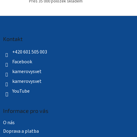
Přes 35 000 položek skladem
Z
á
p
a
Kontakt
t
í
+420 601 505 003
Facebook
kamerovysvet
kamerovysvet
YouTube
Informace pro vás
O nás
Doprava a platba