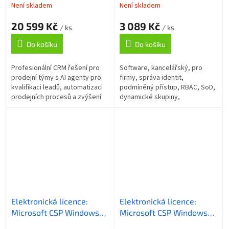
,předplatné na 1 rok,
vyúčtování ročně
Není skladem
Není skladem
vyúčtování ročně
20 599 Kč
3 089 Kč
/ ks
/ ks
Do košíku
Do košíku
Profesionální CRM řešení pro
Software, kancelářský, pro
prodejní týmy s AI agenty pro
firmy, správa identit,
kvalifikaci leadů, automatizaci
podmíněný přístup, RBAC, SoD,
prodejních procesů a zvýšení
dynamické skupiny,
produktivity. Integrace s
samoobslužné funkce,
Microsoft 365, pokročilé...
předplatné 1 rok (vyúčtování
ročně), CSP - Elektronická...
Elektronická licence:
Elektronická licence:
Microsoft CSP Windows
Microsoft CSP Windows
10 Extended Security
10 Extended Security