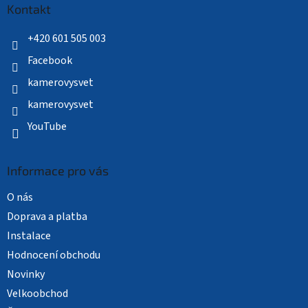
a
Kontakt
t
í
+420 601 505 003
Facebook
kamerovysvet
kamerovysvet
YouTube
Informace pro vás
O nás
Doprava a platba
Instalace
Hodnocení obchodu
Novinky
Velkoobchod