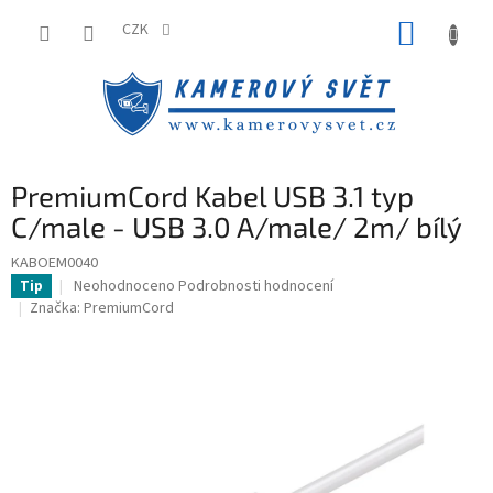
Přejít
NÁKUP
na
CZK
obsah
KOŠÍK
PremiumCord Kabel USB 3.1 typ
C/male - USB 3.0 A/male/ 2m/ bílý
KABOEM0040
Průměrné
Neohodnoceno
Podrobnosti hodnocení
Tip
hodnocení
Značka:
PremiumCord
produktu
je
0,0
z
5
hvězdiček.