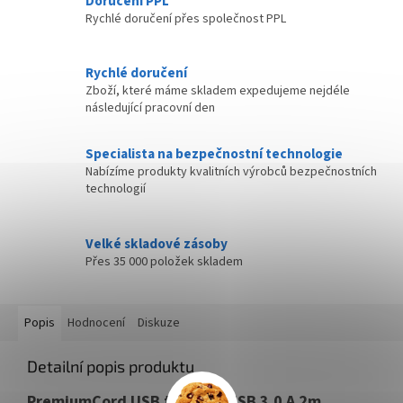
Doručení PPL
Rychlé doručení přes společnost PPL
Rychlé doručení
Zboží, které máme skladem expedujeme nejdéle
následující pracovní den
Specialista na bezpečnostní technologie
Nabízíme produkty kvalitních výrobců bezpečnostních
technologií
Velké skladové zásoby
Přes 35 000 položek skladem
Popis
Hodnocení
Diskuze
Detailní popis produktu
PremiumCord USB typ C na USB 3.0 A 2m