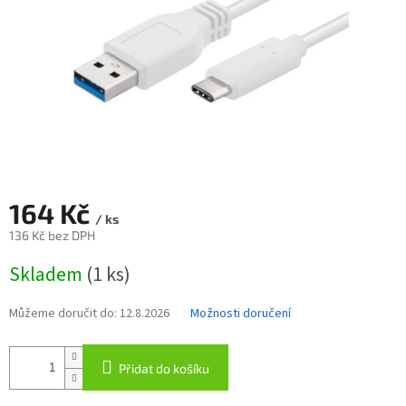
164 Kč
/ ks
136 Kč bez DPH
Měrná
Skladem
(1 ks)
cena:
Můžeme doručit do:
12.8.2026
Možnosti doručení
Přidat do košíku