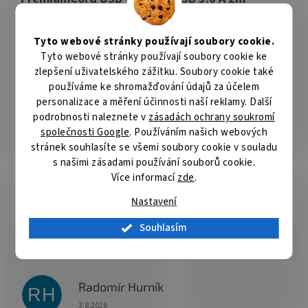
Tento kabel je vhodný pro připojení smartphonu nebo tabletu s
konektorem USB typu C k počítači. Kabel nabízí trojité stínění,
přenosovou rychlost až
5 Gb/s
a umožňuje nabíjení až do výkonu
Tyto webové stránky používají soubory cookie.
4,5 W
.
Tyto webové stránky používají soubory cookie ke
zlepšení uživatelského zážitku. Soubory cookie také
ZÁKLADNÍ SPECIFIKACE
používáme ke shromažďování údajů za účelem
personalizace a měření účinnosti naší reklamy. Další
Konektor 1:
USB 3.1 typ C (M)
podrobnosti naleznete v
zásadách ochrany soukromí
Konektor 2:
USB 3.0 typ A (M)
společnosti Google
. Používáním našich webových
stránek souhlasíte se všemi soubory cookie v souladu
Délka kabelu:
2 m
s našimi zásadami používání souborů cookie.
Více informací
zde
.
Barva:
bílá
Nastavení
Souhlasím
Radomír Hurník
RH
Hodnocení obchodu je 5 z 5 hvězdiček.
3.8.2026