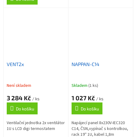
VENT2x
NAPPAN-C14
Není skladem
Skladem
(1 ks)
3 284 Kč
1 027 Kč
/ ks
/ ks
Do košíku
Do košíku
Ventilační jednotka 2x ventilátor
Napájecí panel 8x230V-IEC320
1U s LCD digi termostatem
C14, ČSN,vypínač s kontrolkou,
rack 19'' 1U, kabel 1,8m