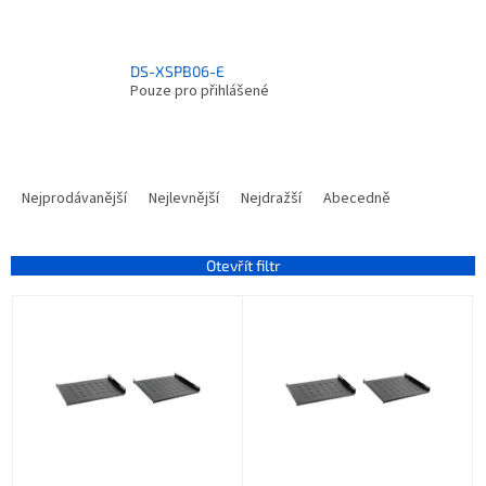
DS-XSPB06-E
Pouze pro přihlášené
Ř
a
Nejprodávanější
Nejlevnější
Nejdražší
Abecedně
z
e
n
Otevřít filtr
í
V
p
ý
r
p
o
i
d
s
u
p
k
r
t
o
ů