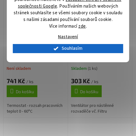
společnosti Google
. Používáním našich webových
stránek souhlasíte se všemi soubory cookie v souladu
s našimi zásadami používání souborů cookie.
Více informací
zde
.
Nastavení
RAX-CH-X01-X9
VENTvčF
Souhlasím
Není skladem
Skladem
(1 ks)
741 Kč
303 Kč
/ ks
/ ks
Do košíku
Do košíku
Termostat - rozsah pracovních
Ventilátor pro nástěnné
teplot 0 - 60°C
rozvaděče vč. Filtru