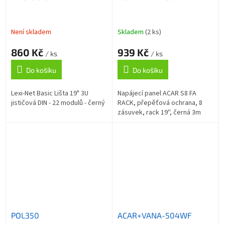
Není skladem
Skladem
(2 ks)
860 Kč
939 Kč
/ ks
/ ks
Do košíku
Do košíku
Lexi-Net Basic Lišta 19" 3U
Napájecí panel ACAR S8 FA
jističová DIN - 22 modulů - černý
RACK, přepěťová ochrana, 8
zásuvek, rack 19'', černá 3m
POL350
ACAR+VANA-504WF