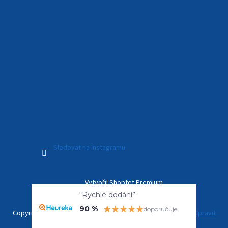
Sledovat na Instagramu
Vytvořil Shoptet Premium
“Rychlé dodání”
90 %
doporučuje
Copyright 2026
Kamerový Svět
. Všechna práva vyhrazena.
Upravit
nastavení cookies