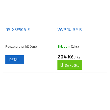
DS-XSFS06-E
WVP-1U-5P-B
Pouze pro přihlášené
Skladem
(2 ks)
204 Kč
/ ks
DETAIL
Do košíku