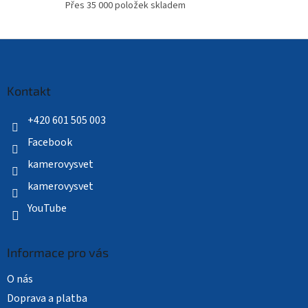
Přes 35 000 položek skladem
Z
á
p
a
Kontakt
t
í
+420 601 505 003
Facebook
kamerovysvet
kamerovysvet
YouTube
Informace pro vás
O nás
Doprava a platba