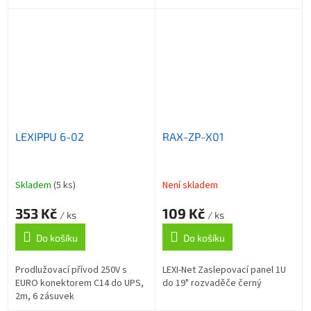
LEXIPPU 6-02
RAX-ZP-X01
Skladem
(5 ks)
Není skladem
353 Kč
109 Kč
/ ks
/ ks
Do košíku
Do košíku
Prodlužovací přívod 250V s
LEXI-Net Zaslepovací panel 1U
EURO konektorem C14 do UPS,
do 19" rozvaděče černý
2m, 6 zásuvek