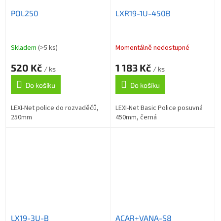
POL250
LXR19-1U-450B
Skladem
(>5 ks)
Momentálně nedostupné
520 Kč
1 183 Kč
/ ks
/ ks
Do košíku
Do košíku
LEXI-Net police do rozvaděčů,
LEXI-Net Basic Police posuvná
250mm
450mm, černá
LX19-3U-B
ACAR+VANA-S8