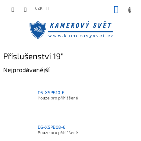
Přejít
NÁKUP
na
CZK
obsah
KOŠÍK
Příslušenství 19"
Nejprodávanější
DS-XSPB10-E
Pouze pro přihlášené
DS-XSPB08-E
Pouze pro přihlášené