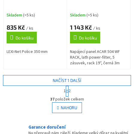
Skladem
(>5 ks)
Skladem
(>5 ks)
835 Kč
1 143 Kč
/ ks
/ ks
Do košíku
Do košíku
LEXI-Net Police 350 mm
Napájecí panel ACAR 504 WF
RACK, lath power-filter, 5
zásuvek, rack 19'', černá 3m
NAČÍST 1 DALŠÍ
S
1
2
t
O
r
37
položek celkem
v
á
l
NAHORU
n
á
k
d
o
v
a
Garance doručení
á
c
Na přepravě nám záleží. Klademe velký důraz na kvalitní
n