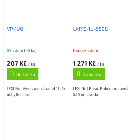
VP-1UO
LXR19-1U-550G
Skladem
(>5 ks)
Není skladem
207 Kč
1 271 Kč
/ ks
/ ks
Do košíku
Do košíku
LEXI-Net Vyvazovací panel 1U 5x
LEXI-Net Basic Police posuvná
úchytka Lexi
550mm, šedá