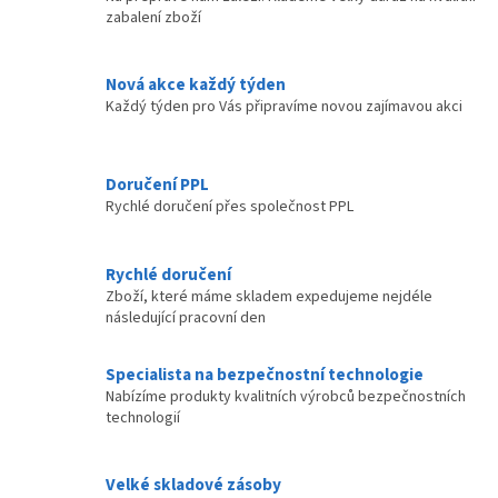
í
zabalení zboží
í
p
r
v
Nová akce každý týden
k
Každý týden pro Vás připravíme novou zajímavou akci
y
v
ý
p
Doručení PPL
i
Rychlé doručení přes společnost PPL
s
u
Rychlé doručení
Zboží, které máme skladem expedujeme nejdéle
následující pracovní den
Specialista na bezpečnostní technologie
Nabízíme produkty kvalitních výrobců bezpečnostních
technologií
Velké skladové zásoby