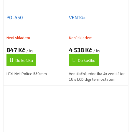
POL550
VENT4x
Není skladem
Není skladem
847 Kč
4 538 Kč
/ ks
/ ks
Do košíku
Do košíku
LEXI-Net Police 550 mm
Ventilační jednotka 4x ventilátor
1U s LCD digi termostatem