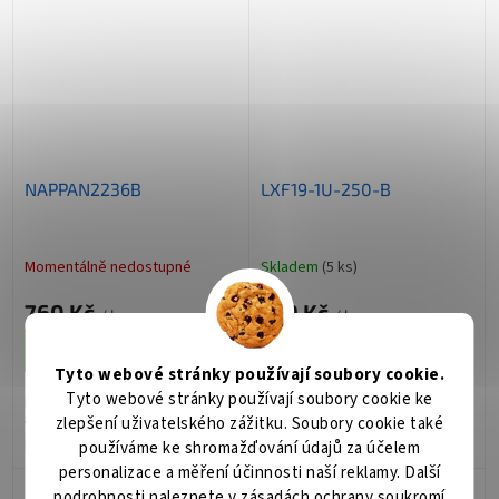
NAPPAN2236B
LXF19-1U-250-B
Momentálně nedostupné
Skladem
(5 ks)
760 Kč
419 Kč
/ ks
/ ks
Do košíku
Do košíku
Tyto webové stránky používají soubory cookie.
Tyto webové stránky používají soubory cookie ke
Napájecí panel 8 zásuvek 230V,
LEXI-Net Basic Police 250mm,
zlepšení uživatelského zážitku. Soubory cookie také
vypínač, rack 19'', kabel 3m,
černá -přední úchyt
hliníkový rám
používáme ke shromažďování údajů za účelem
personalizace a měření účinnosti naší reklamy. Další
podrobnosti naleznete v
zásadách ochrany soukromí