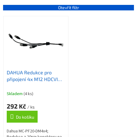
e
n
Otevřít filtr
í
V
p
ý
r
p
o
i
d
s
u
p
k
r
t
o
ů
DAHUA Redukce pro
d
připojení 4x M12 HDCVI
u
kamer
k
t
Skladem
(4 ks)
ů
292 Kč
/ ks
Do košíku
Dahua MC-PF20-DM4x4;
Redukce z 20pin konektoru na