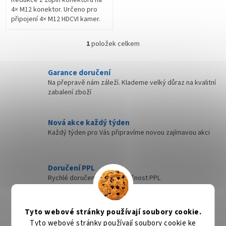
4× M12 konektor. Určeno pro
připojení 4× M12 HDCVI kamer.
Kompatibilní série NVR jsou
MXVR6212, MNVR4-I a MNVR8-I,
1
položek celkem
O
případně...
v
l
Garance doručení
á
Na přepravě nám záleží. Klademe velký důraz na kvalitní
d
zabalení zboží
a
c
í
Nová akce každý týden
p
Každý týden pro Vás připravíme novou zajímavou akci
r
v
k
y
Doručení PPL
v
Rychlé doručení přes společnost PPL
ý
p
i
Rychlé doručení
s
Tyto webové stránky používají soubory cookie.
Zboží, které máme skladem expedujeme nejdéle
u
Tyto webové stránky používají soubory cookie ke