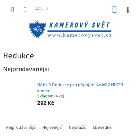
Přejít
NÁKUP
na
CZK
obsah
KOŠÍK
Redukce
Nejprodávanější
DAHUA Redukce pro připojení 4x M12 HDCVI
kamer
Skladem
(4 ks)
292 Kč
Ř
a
Nejprodávanější
Nejlevnější
Nejdražší
Abecedně
z