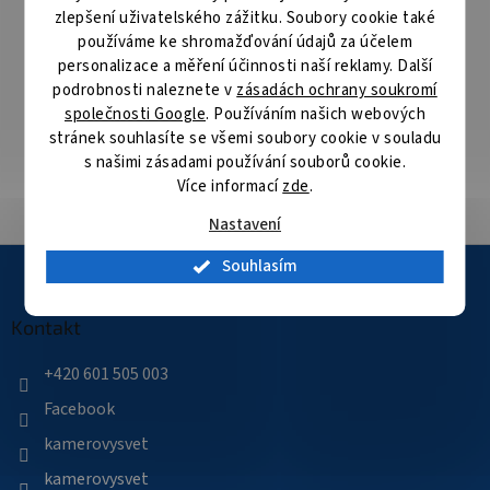
následující pracovní den
zlepšení uživatelského zážitku. Soubory cookie také
používáme ke shromažďování údajů za účelem
Specialista na bezpečnostní technologie
personalizace a měření účinnosti naší reklamy. Další
Nabízíme produkty kvalitních výrobců bezpečnostních
podrobnosti naleznete v
zásadách ochrany soukromí
technologií
společnosti Google
. Používáním našich webových
stránek souhlasíte se všemi soubory cookie v souladu
s našimi zásadami používání souborů cookie.
Velké skladové zásoby
Více informací
zde
.
Přes 35 000 položek skladem
Nastavení
Z
Souhlasím
á
p
a
Kontakt
t
í
+420 601 505 003
Facebook
kamerovysvet
kamerovysvet