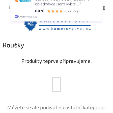
Přejít
cca dva metry dlouhý balík. Při
NÁKUP
na
CZK
objednávce jsem vybral ...”
obsah
KOŠÍK
80 %
doporučuje
Overenyweb.cz
Roušky
Produkty teprve připravujeme.
Můžete se ale podívat na ostatní kategorie.