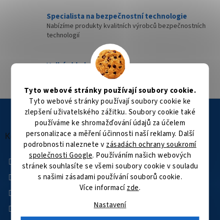
Specialista na bezpečnostní technologie
Nabízíme produkty kvalitních výrobců bezpečnostních
technologií
Velké skladové zásoby
Přes 35 000 položek skladem
Tyto webové stránky používají soubory cookie.
Tyto webové stránky používají soubory cookie ke
Z
zlepšení uživatelského zážitku. Soubory cookie také
á
používáme ke shromažďování údajů za účelem
p
personalizace a měření účinnosti naší reklamy. Další
a
Kontakt
podrobnosti naleznete v
zásadách ochrany soukromí
t
společnosti Google
. Používáním našich webových
í
+420 601 505 003
stránek souhlasíte se všemi soubory cookie v souladu
Facebook
s našimi zásadami používání souborů cookie.
Více informací
zde
.
kamerovysvet
kamerovysvet
Nastavení
YouTube