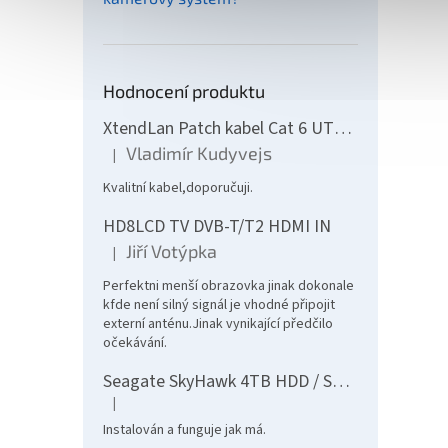
Hodnocení produktu
XtendLan Patch kabel Cat 6 UTP 10m - šedý
Vladimír Kudyvejs
|
Hodnocení produktu je 5 z 5 hvězdiček.
Kvalitní kabel,doporučuji.
HD8LCD TV DVB-T/T2 HDMI IN
Jiří Votýpka
|
Hodnocení produktu je 5 z 5 hvězdiček.
Perfektni menší obrazovka jinak dokonale
kfde není silný signál je vhodné připojit
externí anténu.Jinak vynikající předčilo
očekávání.
Seagate SkyHawk 4TB HDD / ST4000VX016 / Interní 3,5" / 5400 rpm / SATA III / 256 MB
|
Hodnocení produktu je 5 z 5 hvězdiček.
Instalován a funguje jak má.