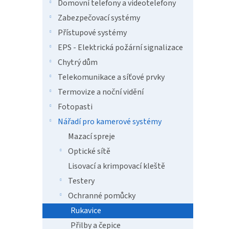
n
Domovní telefony a videotelefony
e
Zabezpečovací systémy
l
Přístupové systémy
EPS - Elektrická požární signalizace
Chytrý dům
Telekomunikace a síťové prvky
Termovize a noční vidění
Fotopasti
Nářadí pro kamerové systémy
Mazací spreje
Optické sítě
Lisovací a krimpovací kleště
Testery
Ochranné pomůcky
Rukavice
Přilby a čepice