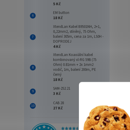
5 Kč
EM button
18 Kč
XtendLan Kabel B9501NH, 2+1,
0,22mm2, stíněný, 75 Ohm,
balení 305m, cena za 1m, LS0H -
DOPRODEJ
4 Kč
XtendLan Koaxiální kabel
kombinovaný xl-RG 59B (75
Ohm) 0.81mm + 2x 1mm2
vodič, 1m, balení 200m, PE
černý
18 Kč
SAM-252.21
3 Kč
CAB 28
27 Kč