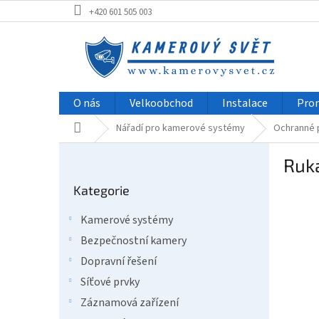
Přejít
+420 601 505 003
na
obsah
O nás
Velkoobchod
Instalace
Pro
Domů
Nářadí pro kamerové systémy
Ochranné
P
Ruk
o
Přeskočit
s
Kategorie
kategorie
t
r
Kamerové systémy
a
Bezpečnostní kamery
n
n
Dopravní řešení
í
Síťové prvky
p
Záznamová zařízení
a