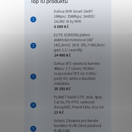
Top 10 produktů
Dahua NVR Smart 16xIP/
16Mpix/ 256Mbps/ 2xHDD/
1xLAN/ AI by NVR
6 089 Kč
ELITE SCREENS plátno
elektrické motorové 166"
(421,6cm)/ 16:9/ 205,7×365,8cm/
gain 1.1/ case bílý
24 490 Kč
Dahua SPZ vjezdová kamera
4Mpix/ 2.7-12mm/ IR30m/
rozpoznání SPZ na 3-10m/
porty IO/ white a blacklist/
metadata
25 255 Kč
PLANET kabel UTP, drát, 4pár,
Cat 5e, PE+PVC venkovní
dvouplášť, Planet Elite, Dca 1m
13 Kč
Solarix Záslepka pro female
konektor RJ45 černá plastová
RJ45-0-BK