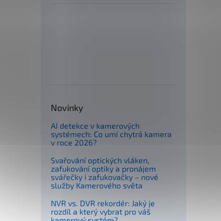
Novinky
AI detekce v kamerových
systémech: Co umí chytrá kamera
v roce 2026?
Svařování optických vláken,
zafukování optiky a pronájem
svářečky i zafukovačky – nové
služby Kamerového světa
NVR vs. DVR rekordér: Jaký je
rozdíl a který vybrat pro váš
kamerový systém?