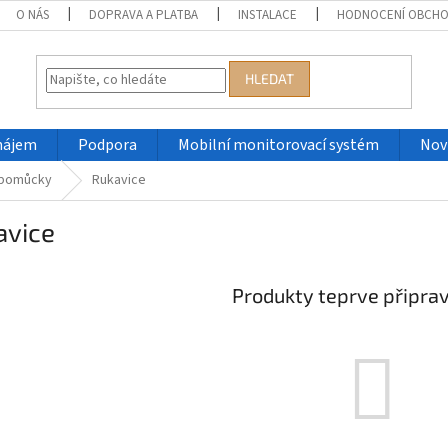
O NÁS
DOPRAVA A PLATBA
INSTALACE
HODNOCENÍ OBCH
HLEDAT
nájem
Podpora
Mobilní monitorovací systém
Nov
 pomůcky
Rukavice
avice
Produkty teprve připra