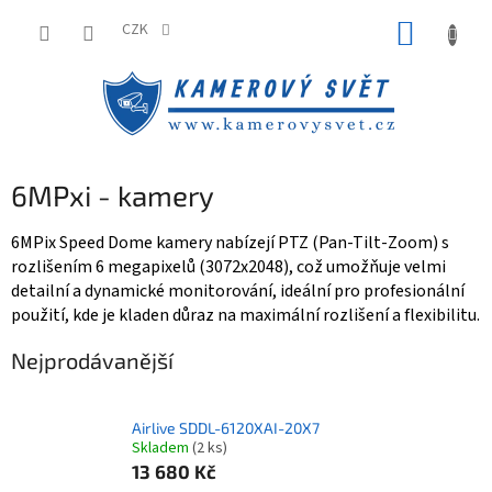
Přejít
NÁKUP
na
CZK
obsah
KOŠÍK
6MPxi - kamery
6MPix Speed Dome kamery
nabízejí PTZ (Pan-Tilt-Zoom) s
rozlišením 6 megapixelů (3072x2048), což umožňuje velmi
detailní a dynamické monitorování, ideální pro profesionální
použití, kde je kladen důraz na maximální rozlišení a flexibilitu.
Nejprodávanější
Airlive SDDL-6120XAI-20X7
Skladem
(2 ks)
13 680 Kč