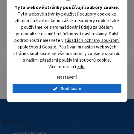
v
Rychlé doručení přes společnost PPL
ý
Tyto webové stránky používají soubory cookie.
p
Tyto webové stránky používají soubory cookie ke
i
zlepšení uživatelského zážitku. Soubory cookie také
Rychlé doručení
s
používáme ke shromažďování údajů za účelem
Zboží, které máme skladem expedujeme nejdéle
u
následující pracovní den
personalizace a měření účinnosti naší reklamy. Další
podrobnosti naleznete v
zásadách ochrany soukromí
společnosti Google
. Používáním našich webových
Specialista na bezpečnostní technologie
stránek souhlasíte se všemi soubory cookie v souladu
Nabízíme produkty kvalitních výrobců bezpečnostních
s našimi zásadami používání souborů cookie.
technologií
Více informací
zde
.
Nastavení
Velké skladové zásoby
Přes 35 000 položek skladem
Souhlasím
Z
á
p
a
Kontakt
t