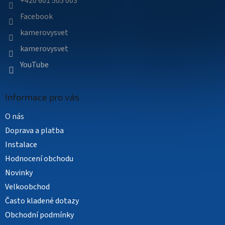
í
+420 601 505 003
Facebook
kamerovysvet
kamerovysvet
YouTube
Informace pro vás
O nás
Doprava a platba
Instalace
Hodnocení obchodu
Novinky
Velkoobchod
Často kladené dotazy
Obchodní podmínky