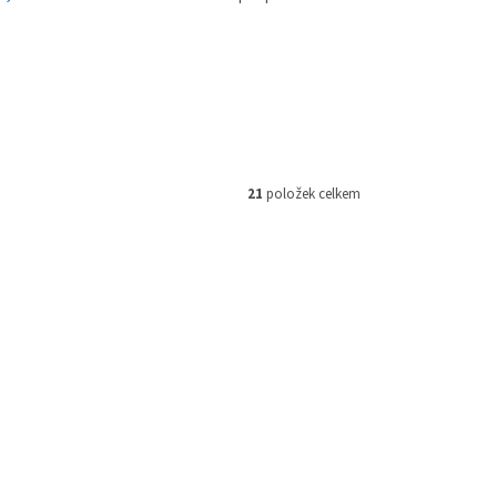
21
položek celkem
PDAH1057
Kód:
RZQB000101