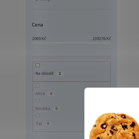
4 4
Cena
AI PTZ
přísv
2069
Kč
239276
Kč
MP ob
H265+/
pro ob
Na skladě
2
Akce
0
Novinka
0
Tip
DS-
0