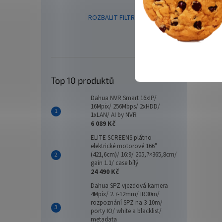
ROZBALIT FILTR
8MPix 
ZOOM,
Top 10 produktů
Dahua NVR Smart 16xIP/
16Mpix/ 256Mbps/ 2xHDD/
1xLAN/ AI by NVR
6 089 Kč
ELITE SCREENS plátno
elektrické motorové 166"
(421,6cm)/ 16:9/ 205,7×365,8cm/
gain 1.1/ case bílý
24 490 Kč
Dahua
Dahua SPZ vjezdová kamera
4Mpix/ 2.7-12mm/ IR30m/
25x 
rozpoznání SPZ na 3-10m/
IR15
porty IO/ white a blacklist/
SMD4
metadata