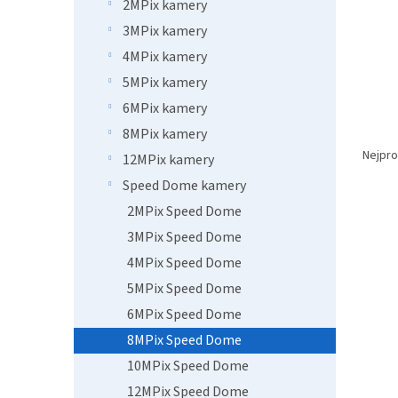
n
2MPix kamery
e
3MPix kamery
l
4MPix kamery
5MPix kamery
6MPix kamery
Ř
8MPix kamery
a
Nejpro
12MPix kamery
z
Speed Dome kamery
e
V
2MPix Speed Dome
n
ý
í
3MPix Speed Dome
p
p
4MPix Speed Dome
i
r
5MPix Speed Dome
s
o
p
d
6MPix Speed Dome
r
u
8MPix Speed Dome
o
k
10MPix Speed Dome
d
t
u
ů
12MPix Speed Dome