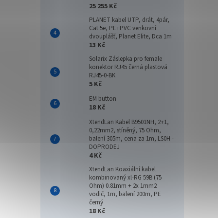
25 255 Kč
43 
PLANET kabel UTP, drát, 4pár,
Cat 5e, PE+PVC venkovní
dvouplášť, Planet Elite, Dca 1m
Dahua
13 Kč
WizSen
Mpx a 
Solarix Záslepka pro female
konektor RJ45 černá plastová
rozliš
RJ45-0-BK
Objekt
5 Kč
EM button
18 Kč
XtendLan Kabel B9501NH, 2+1,
0,22mm2, stíněný, 75 Ohm,
balení 305m, cena za 1m, LS0H -
DOPRODEJ
4 Kč
XtendLan Koaxiální kabel
kombinovaný xl-RG 59B (75
Ohm) 0.81mm + 2x 1mm2
Imou
vodič, 1m, balení 200m, PE
Dual
černý
8Mpi
18 Kč