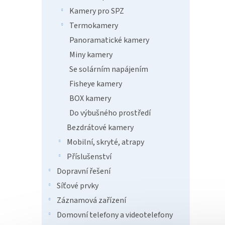
Dahu
k
Kamery pro SPZ
Star
t
IR10
Termokamery
ů
AT/ 
Panoramatické kamery
Miny kamery
19 
Se solárním napájením
Dahua
Fisheye kamery
WizSen
BOX kamery
Mpx a 
rozliš
Do výbušného prostředí
Objekt
Bezdrátové kamery
Mobilní, skryté, atrapy
Příslušenství
Dopravní řešení
Síťové prvky
Záznamová zařízení
Domovní telefony a videotelefony