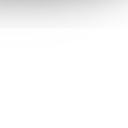
 skladem
Není skladem
autoracking/ anti-korozní
 košíku
79 661 Kč
Do košíku
/ ks
;
Dahua SD8A840PA-HNF-SL; PTZ kamera se
PTZ IP
stěračem WizMind série nabízí rozlišení
nkcí. 8×
snímače 8 Mpx a je tak schopna snímat
1× PTZ
video v rozlišení až 3840 × 2160 při 25/30
fps . Objektiv f =...
DAH3248
Kód:
E002-1066
1.8"/
MS-C8241-X36PE NDAA 8MP PTZ
DR/
cogn./