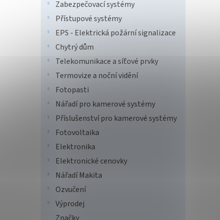
Zabezpečovací systémy
DS-2
Přístupové systémy
EPS - Elektrická požární signalizace
Chytrý dům
Telekomunikace a síťové prvky
Termovize a noční vidění
Fotopasti
Nářadí pro kamerové systémy
Příslušenství pro kamerové systémy
Fotovoltaika
Elektronika
Elektronické cenovky
Nářadí Makita
HDIP
Ozvučení
13.5
Výprodej
Značky