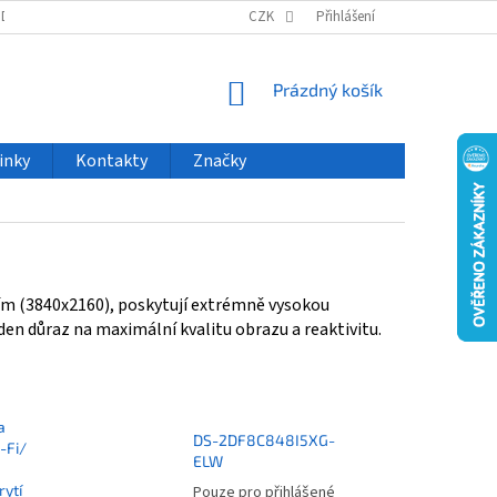
ODU
NOVINKY
VELKOOBCHOD
CZK
ČASTO KLADENÉ DOTAZY
Přihlášení
NÁKUPNÍ
Prázdný košík
KOŠÍK
inky
Kontakty
Značky
ím (3840x2160), poskytují extrémně vysokou
aden důraz na maximální kvalitu obrazu a reaktivitu.
a
DS-2DF8C848I5XG-
-Fi/
ELW
ytí
Pouze pro přihlášené