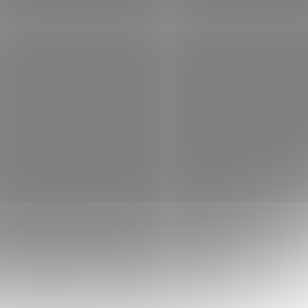
 košíku
121 576 Kč
Do košíku
/ ks
mera
Dahua SD8A845QA-HNF; PTZ kamera se
g -
stěračem WizMind série nabízí rozlišení
 přísvit
snímače 8 Mpx a je tak schopna snímat
to ZOOM,
video v rozlišení až 3840 × 2160 při 25/30
fps . Objektiv f =...
DAH3516
Kód:
NETDAH3529
Mpix)
Dahua PTZ IP 8Mpix 30fps 1/1.8"/
x
40x zoom PFA/ IR500m/ WDR/
D
PoE+/ IP67/ stěrač/ face recogn./