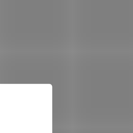
ETAIL
DETAIL
R 500m,
8MPix IP PTZ Darkfighter kamera; 35x
ZOOM, IR 300m, Audio, Alarm, WDR 140dB,
stěrač
B000101
Kód:
H1ZA000101
DS-2DF6A836X-AEL(T5)