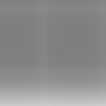
540 Kč
Do košíku
39 498 Kč
Do
/ ks
/ ks
 SD5A825GA-HNR; PTZ kamera
NDAA 4K 8MP IP PTZ kompaktní ka
se série nabízí rozlišení snímače 8
3840x2160/30fps, PTZ auto trackin
je tak schopna snímat video v
pohyb sledování objektu, SMART IR
ení až 3840 × 2160 při 25/30 fps .
3. generace s dosahem 180 m, au
iv f = 5,4–135 mm ,...
motorový 20xZOOM VF...
Kód:
KIPMOU1108
Kód:
NET
 by Dahua IP kamera Cruiser
Dahua Hubble 32Mpix (8x 4
 8MP/ PTZ/ Wi-Fi/ LAN/
panorama 360st + PTZ 8Mpi
x/ IP66/ objekt. 3,6mm/ 8x
1/1.8"/ 45x zoom/ Laser+LE