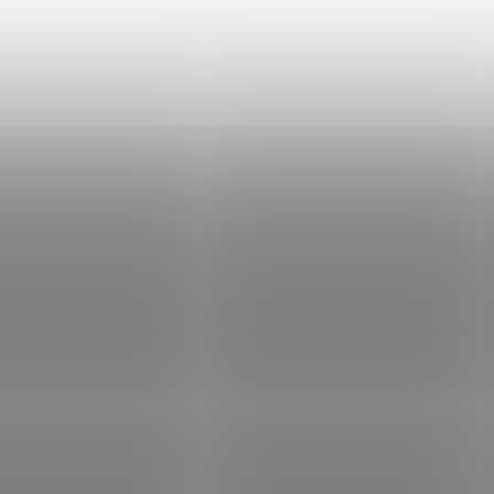
DF8C842IXG-EL
DS-2DF8C825IXG-ELW
Pouze pro přihlášené
Pouze pro p
DETAIL
D
Kód:
E003-1528
Kód:
T5U
798FIR 8MP PTZ IP,Mot.2.7-
DS-2DF8A842IXG-EL
mm
Skladem
(3 ks)
Pouze pro p