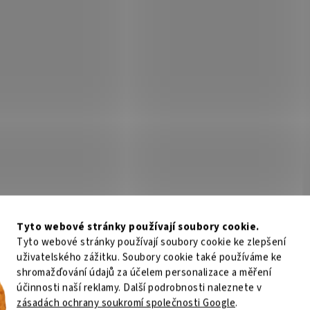
D
17 Kč
Do košíku
/ ks
8MPix IP PTZ kamera; 42x ZOOM, I
 IP 8MP kamera s 8x Array IR
Audio, Alarm, 140 WDR
item a motorovým optickým 5xZOOM
jektivem 2.7 ~ 13.5mm, komprese
H.265/264, reproduktor a mikrofon
ousměrnou konverzaci,...
Kód:
Y08B000101
Kód:
QYE
Tyto webové stránky používají soubory cookie.
Tyto webové stránky používají soubory cookie ke zlepšení
uživatelského zážitku. Soubory cookie také používáme ke
shromažďování údajů za účelem personalizace a měření
2DF8C835MHS-DEL
DS-2DE7A812MCG-EB
účinnosti naší reklamy. Další podrobnosti naleznete v
zásadách ochrany soukromí společnosti Google
.