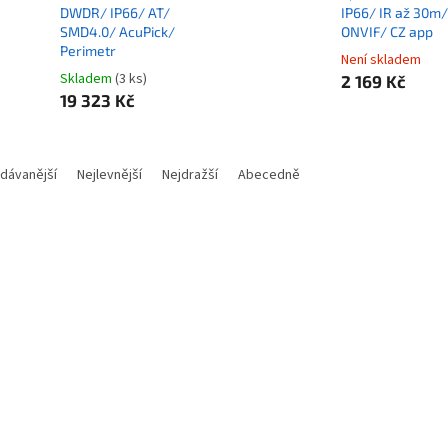
DWDR/ IP66/ AT/
IP66/ IR až 30m/
SMD4.0/ AcuPick/
ONVIF/ CZ app
Perimetr
Není skladem
Skladem
(3 ks)
2 169 Kč
19 323 Kč
dávanější
Nejlevnější
Nejdražší
Abecedně
Kód:
NETDAH4094
Kód:
KI