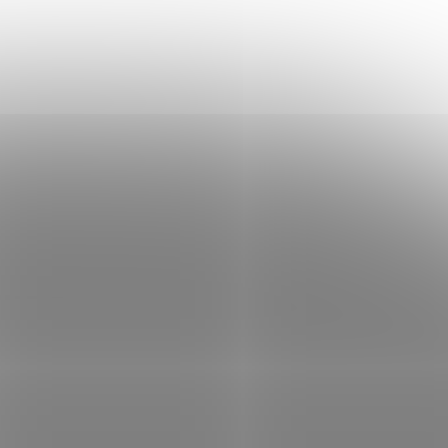
DS-2DF9C848LXG-LW
řihlášené
Pouze pro přihlášené
ETAIL
DETAIL
B000101
Kód:
Z08B000101
DS-2DF8C835MHS-DELW
řihlášené
Pouze pro přihlášené