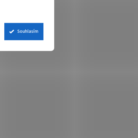
řihlášené
Pouze pro přihlášené
ETAIL
DETAIL
Souhlasím
2x ZOOM,
8MPix IP PTZ kamera; 36x ZOOM, Audio,
, IK10
Alarm, IP67+IK10
001-8531
Kód:
NETDAH3710
Dahua PTZ IP 8Mpix 30fps 1/1.8"/
Z,
45x zoom PFA/ opt. stabilizace/
PTZ
IR500m/ WDR/ PoE+/ IP67/
 skladem
Není skladem
stěrač/ AT/ FR/ Metadata