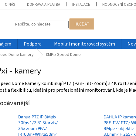
O NÁS
DOPRAVA A PLATBA
INSTALACE
HODNOCENÍ OBCH
HLEDAT
nájem
Podpora
Mobilní monitorovací systém
Nov
eed Dome kamery
8MPix Speed Dome
xi - kamery
Speed Dome kamery
kombinují PTZ (Pan-Tilt-Zoom) s 4K rozlišen
ost a flexibilitu, ideální pro profesionální monitorování, kde je kl
odávanější
Dahua PTZ IP 8Mpix
DAHUA IP kamer
30fps 1/2.8" Starvis/
P8F-PV/ PTZ/ Wi
25x zoom PFA/
8Mpix/ objektiv
IR100m+White50m/
3,6mm/ H.265/ kr