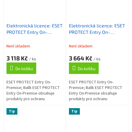
Elektronická licence: ESET
Elektronická licence: ESET
PROTECT Entry On-
PROTECT Entry On-
Premise, 11-25 licencí, 3
Premise, 5-10 licencí, 3
roky
roky
Není skladem
Není skladem
3 118 Kč
3 664 Kč
/ ks
/ ks
Do košíku
Do košíku
ESET PROTECT Entry On-
ESET PROTECT Entry On-
Premise; Balík ESET PROTECT
Premise; Balík ESET PROTECT
Entry On-Premise obsahuje
Entry On-Premise obsahuje
produkty pro ochranu
produkty pro ochranu
koncových zařízení (antispam,
koncových zařízení (antispam,
firewall, kontrola webu), které
firewall, kontrola webu), které
Tip
Tip
chrání firemní...
chrání firemní...