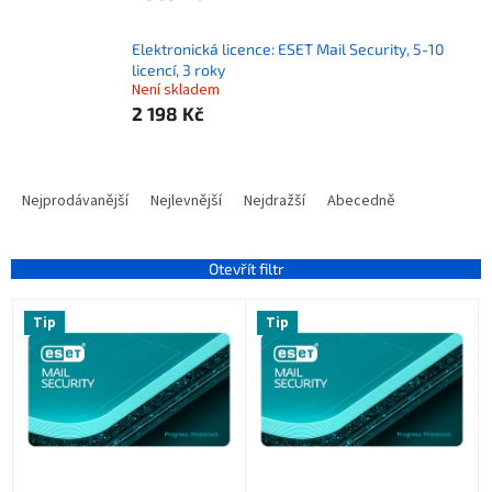
Elektronická licence: ESET Mail Security, 5-10
licencí, 3 roky
Není skladem
2 198 Kč
Ř
a
Nejprodávanější
Nejlevnější
Nejdražší
Abecedně
z
e
n
Otevřít filtr
í
V
p
Tip
Tip
ý
r
p
o
i
d
s
u
p
k
r
t
o
ů