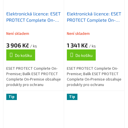
Elektronická licence: ESET
Elektronická licence: ESET
PROTECT Complete On-
PROTECT Complete On-
Premise, 5-10 licencí, 2
Premise, 26-49 licencí, 1
roky
rok
Není skladem
Není skladem
3 906 Kč
1 341 Kč
/ ks
/ ks
Do košíku
Do košíku
ESET PROTECT Complete On-
ESET PROTECT Complete On-
Premise; Balík ESET PROTECT
Premise; Balík ESET PROTECT
Complete On-Premise obsahuje
Complete On-Premise obsahuje
produkty pro ochranu
produkty pro ochranu
koncových zařízení a
koncových zařízení a
souborového serveru, šifrování
souborového serveru, šifrování
Tip
Tip
celého disku, ochranu...
celého disku, ochranu...