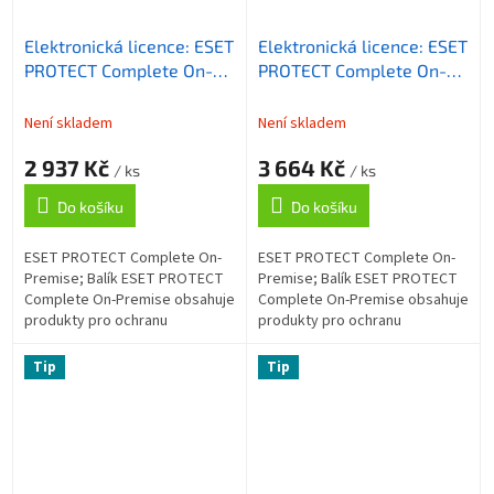
Elektronická licence: ESET
Elektronická licence: ESET
PROTECT Complete On-
PROTECT Complete On-
Premise, 26-49 licencí, 2
Premise, 11-25 licencí, 2
roky
roky
Není skladem
Není skladem
2 937 Kč
3 664 Kč
/ ks
/ ks
Do košíku
Do košíku
ESET PROTECT Complete On-
ESET PROTECT Complete On-
Premise; Balík ESET PROTECT
Premise; Balík ESET PROTECT
Complete On-Premise obsahuje
Complete On-Premise obsahuje
produkty pro ochranu
produkty pro ochranu
koncových zařízení a
koncových zařízení a
souborového serveru, šifrování
souborového serveru, šifrování
Tip
Tip
celého disku, ochranu...
celého disku, ochranu...