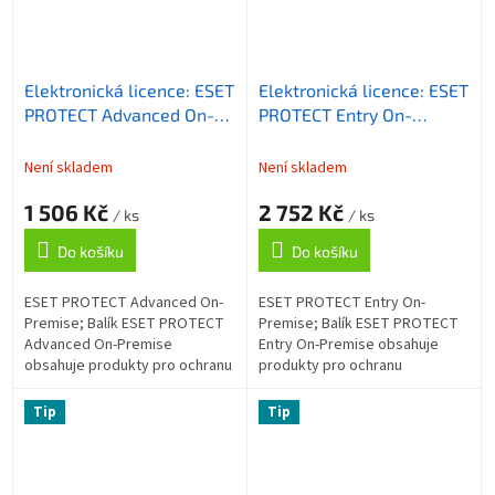
Elektronická licence: ESET
Elektronická licence: ESET
PROTECT Advanced On-
PROTECT Entry On-
Premise, 5-10 licencí, 1 rok
Premise, 26-49 licencí, 3
roky
Není skladem
Není skladem
1 506 Kč
2 752 Kč
/ ks
/ ks
Do košíku
Do košíku
ESET PROTECT Advanced On-
ESET PROTECT Entry On-
Premise; Balík ESET PROTECT
Premise; Balík ESET PROTECT
Advanced On-Premise
Entry On-Premise obsahuje
obsahuje produkty pro ochranu
produkty pro ochranu
koncových zařízení a
koncových zařízení (antispam,
souborového serveru, šifrování
firewall, kontrola webu), které
Tip
Tip
celého disku a...
chrání firemní...