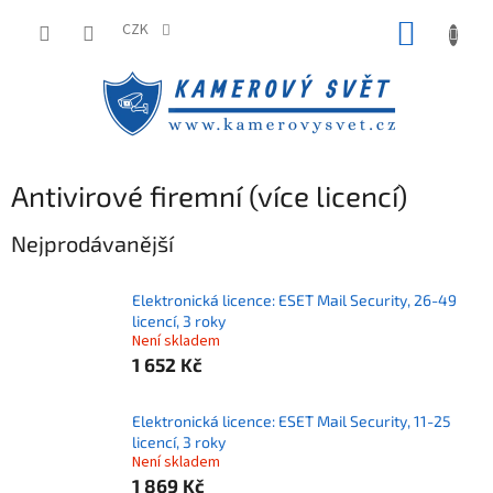
Přejít
NÁKUP
na
CZK
obsah
KOŠÍK
Antivirové firemní (více licencí)
Nejprodávanější
Elektronická licence: ESET Mail Security, 26-49
licencí, 3 roky
Není skladem
1 652 Kč
Elektronická licence: ESET Mail Security, 11-25
licencí, 3 roky
Není skladem
1 869 Kč