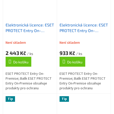
Elektronická licence: ESET
Elektronická licence: ESET
PROTECT Entry On-
PROTECT Entry On-
Premise, 5-10 licencí, 2
Premise, 26-49 licencí, 1
roky
rok
Není skladem
Není skladem
2 443 Kč
933 Kč
/ ks
/ ks
Do košíku
Do košíku
ESET PROTECT Entry On-
ESET PROTECT Entry On-
Premise; Balík ESET PROTECT
Premise; Balík ESET PROTECT
Entry On-Premise obsahuje
Entry On-Premise obsahuje
produkty pro ochranu
produkty pro ochranu
koncových zařízení (antispam,
koncových zařízení (antispam,
firewall, kontrola webu), které
firewall, kontrola webu), které
Tip
Tip
chrání firemní...
chrání firemní...