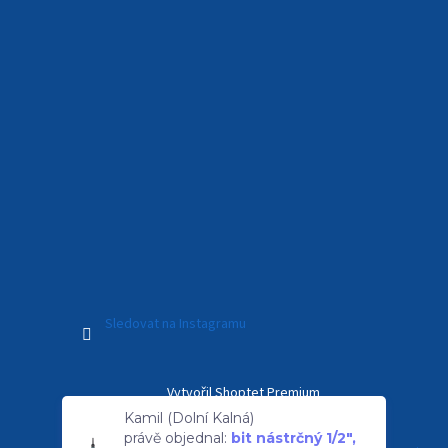
Sledovat na Instagramu
Vytvořil Shoptet Premium
Kamil (Dolní Kalná)
právě objednal:
bit nástrčný 1/2",