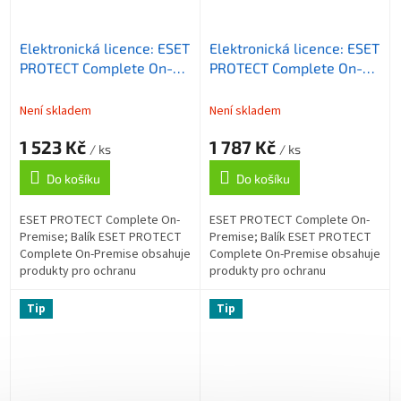
Elektronická licence: ESET
Elektronická licence: ESET
PROTECT Complete On-
PROTECT Complete On-
Premise, 11-25 licencí, 1
Premise, 5-10 licencí, 1 rok
rok
Není skladem
Není skladem
1 523 Kč
1 787 Kč
/ ks
/ ks
Do košíku
Do košíku
ESET PROTECT Complete On-
ESET PROTECT Complete On-
Premise; Balík ESET PROTECT
Premise; Balík ESET PROTECT
Complete On-Premise obsahuje
Complete On-Premise obsahuje
produkty pro ochranu
produkty pro ochranu
koncových zařízení a
koncových zařízení a
souborového serveru, šifrování
souborového serveru, šifrování
Tip
Tip
celého disku, ochranu...
celého disku, ochranu...