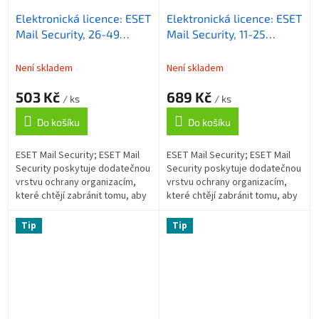
Elektronická licence: ESET
Elektronická licence: ESET
Mail Security, 26-49
Mail Security, 11-25
licencí, 1 rok
licencí, 1 rok
Není skladem
Není skladem
503 Kč
689 Kč
/ ks
/ ks
Do košíku
Do košíku
ESET Mail Security; ESET Mail
ESET Mail Security; ESET Mail
Security poskytuje dodatečnou
Security poskytuje dodatečnou
vrstvu ochrany organizacím,
vrstvu ochrany organizacím,
které chtějí zabránit tomu, aby
které chtějí zabránit tomu, aby
hrozby pronikly až k uživatelům
hrozby pronikly až k uživatelům
v síti. Antispam; Tato...
v síti. Antispam; Tato...
Tip
Tip