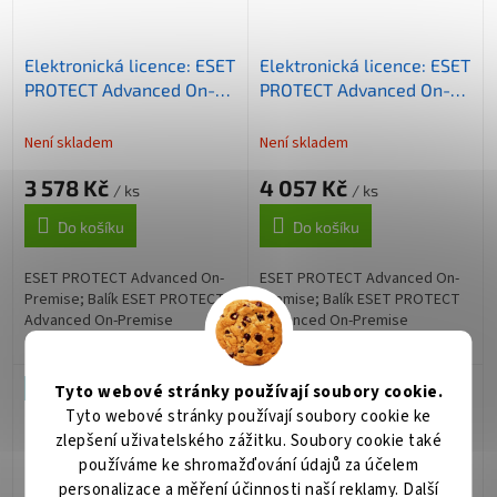
Elektronická licence: ESET
Elektronická licence: ESET
PROTECT Advanced On-
PROTECT Advanced On-
Premise, 26-49 licencí, 3
Premise, 11-25 licencí, 3
roky
roky
Není skladem
Není skladem
3 578 Kč
4 057 Kč
/ ks
/ ks
Do košíku
Do košíku
ESET PROTECT Advanced On-
ESET PROTECT Advanced On-
Premise; Balík ESET PROTECT
Premise; Balík ESET PROTECT
Advanced On-Premise
Advanced On-Premise
obsahuje produkty pro ochranu
obsahuje produkty pro ochranu
koncových zařízení a
koncových zařízení a
souborového serveru, šifrování
souborového serveru, šifrování
Tip
Tip
Tyto webové stránky používají soubory cookie.
celého disku a...
celého disku a...
Tyto webové stránky používají soubory cookie ke
zlepšení uživatelského zážitku. Soubory cookie také
používáme ke shromažďování údajů za účelem
personalizace a měření účinnosti naší reklamy. Další