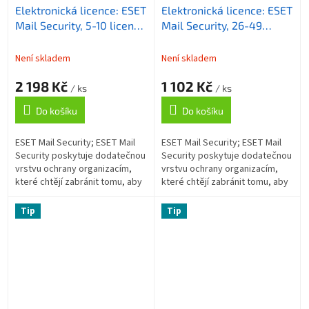
Elektronická licence: ESET
Elektronická licence: ESET
Mail Security, 5-10 licencí,
Mail Security, 26-49
3 roky
licencí, 2 roky
Není skladem
Není skladem
2 198 Kč
1 102 Kč
/ ks
/ ks
Do košíku
Do košíku
ESET Mail Security; ESET Mail
ESET Mail Security; ESET Mail
Security poskytuje dodatečnou
Security poskytuje dodatečnou
vrstvu ochrany organizacím,
vrstvu ochrany organizacím,
které chtějí zabránit tomu, aby
které chtějí zabránit tomu, aby
hrozby pronikly až k uživatelům
hrozby pronikly až k uživatelům
v síti. Antispam; Tato...
v síti. Antispam; Tato...
Tip
Tip