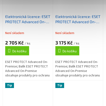
Elektronická licence: ESET
Elektronická licence: ESET
PROTECT Advanced On-
PROTECT Advanced On-
Premise, 11-25 licencí, 2
Premise, 5-10 licencí, 2
roky
roky
Není skladem
Není skladem
2 705 Kč
3 175 Kč
/ ks
/ ks
Do košíku
Do košíku
ESET PROTECT Advanced On-
ESET PROTECT Advanced On-
Premise; Balík ESET PROTECT
Premise; Balík ESET PROTECT
Advanced On-Premise
Advanced On-Premise
obsahuje produkty pro ochranu
obsahuje produkty pro ochranu
koncových zařízení a
koncových zařízení a
souborového serveru, šifrování
souborového serveru, šifrování
Tip
Tip
celého disku a...
celého disku a...