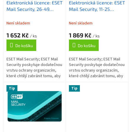
Elektronická licence: ESET
Elektronická licence: ESET
d
Mail Security, 26-49
Mail Security, 11-25
u
licencí, 3 roky
licencí, 3 roky
k
t
Není skladem
Není skladem
ů
1 652 Kč
1 869 Kč
/ ks
/ ks
Do košíku
Do košíku
ESET Mail Security; ESET Mail
ESET Mail Security; ESET Mail
Security poskytuje dodatečnou
Security poskytuje dodatečnou
vrstvu ochrany organizacím,
vrstvu ochrany organizacím,
které chtějí zabránit tomu, aby
které chtějí zabránit tomu, aby
hrozby pronikly až k uživatelům
hrozby pronikly až k uživatelům
v síti. Antispam; Tato...
v síti. Antispam; Tato...
Tip
Tip