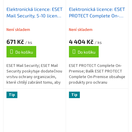
Elektronická licence: ESET
Elektronická licence: ESET
Mail Security, 5-10 licencí,
PROTECT Complete On-
1 rok
Premise, 26-49 licencí, 3
roky
Není skladem
Není skladem
671 Kč
4 404 Kč
/ ks
/ ks
Do košíku
Do košíku
ESET Mail Security; ESET Mail
ESET PROTECT Complete On-
Security poskytuje dodatečnou
Premise; Balík ESET PROTECT
vrstvu ochrany organizacím,
Complete On-Premise obsahuje
které chtějí zabránit tomu, aby
produkty pro ochranu
hrozby pronikly až k uživatelům
koncových zařízení a
v síti. Antispam; Tato...
souborového serveru, šifrování
Tip
Tip
celého disku, ochranu...