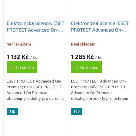
Elektronická licence: ESET
Elektronická licence: ESET
PROTECT Advanced On-
PROTECT Advanced On-
Premise, 26-49 licencí, 1
Premise, 11-25 licencí, 1
rok
rok
Není skladem
Není skladem
1 132 Kč
1 285 Kč
/ ks
/ ks
Do košíku
Do košíku
ESET PROTECT Advanced On-
ESET PROTECT Advanced On-
Premise; Balík ESET PROTECT
Premise; Balík ESET PROTECT
Advanced On-Premise
Advanced On-Premise
obsahuje produkty pro ochranu
obsahuje produkty pro ochranu
koncových zařízení a
koncových zařízení a
souborového serveru, šifrování
souborového serveru, šifrování
Tip
Tip
celého disku a...
celého disku a...