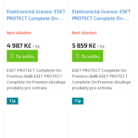
Elektronická licence: ESET
Elektronická licence: ESET
PROTECT Complete On-
PROTECT Complete On-
Premise, 11-25 licencí, 3
Premise, 5-10 licencí, 3
roky
roky
Není skladem
Není skladem
4 987 Kč
5 859 Kč
/ ks
/ ks
Do košíku
Do košíku
ESET PROTECT Complete On-
ESET PROTECT Complete On-
Premise; Balík ESET PROTECT
Premise; Balík ESET PROTECT
Complete On-Premise obsahuje
Complete On-Premise obsahuje
produkty pro ochranu
produkty pro ochranu
koncových zařízení a
koncových zařízení a
souborového serveru, šifrování
souborového serveru, šifrování
Tip
Tip
celého disku, ochranu...
celého disku, ochranu...