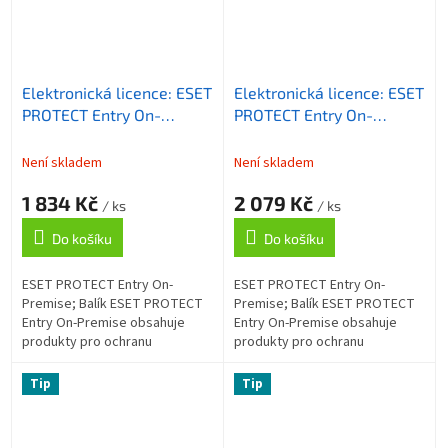
Elektronická licence: ESET
Elektronická licence: ESET
PROTECT Entry On-
PROTECT Entry On-
Premise, 26-49 licencí, 2
Premise, 11-25 licencí, 2
roky
roky
Není skladem
Není skladem
1 834 Kč
2 079 Kč
/ ks
/ ks
Do košíku
Do košíku
ESET PROTECT Entry On-
ESET PROTECT Entry On-
Premise; Balík ESET PROTECT
Premise; Balík ESET PROTECT
Entry On-Premise obsahuje
Entry On-Premise obsahuje
produkty pro ochranu
produkty pro ochranu
koncových zařízení (antispam,
koncových zařízení (antispam,
firewall, kontrola webu), které
firewall, kontrola webu), které
Tip
Tip
chrání firemní...
chrání firemní...