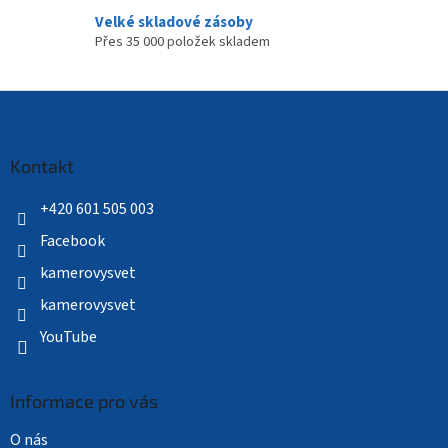
Velké skladové zásoby
Přes 35 000 položek skladem
Z
á
p
a
Kontakt
t
í
+420 601 505 003
Facebook
kamerovysvet
kamerovysvet
YouTube
Informace pro vás
O nás