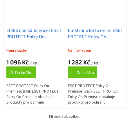
Elektronická licence: ESET
Elektronická licence: ESET
PROTECT Entry On-
PROTECT Entry On-
Premise, 11-25 licencí, 1
Premise, 5-10 licencí, 1 rok
rok
Není skladem
Není skladem
1 096 Kč
1 282 Kč
/ ks
/ ks
Do košíku
Do košíku
ESET PROTECT Entry On-
ESET PROTECT Entry On-
Premise; Balík ESET PROTECT
Premise; Balík ESET PROTECT
Entry On-Premise obsahuje
Entry On-Premise obsahuje
produkty pro ochranu
produkty pro ochranu
koncových zařízení (antispam,
koncových zařízení (antispam,
firewall, kontrola webu), které
firewall, kontrola webu), které
36
položek celkem
O
chrání firemní...
chrání firemní...
v
l