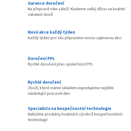
Garance doručení
á
Na přepravě nám záleží. Klademe velký důraz na kvalitní
d
zabalení zboží
a
c
í
Nová akce každý týden
p
Každý týden pro Vás připravíme novou zajímavou akci
r
v
k
y
Doručení PPL
v
Rychlé doručení přes společnost PPL
ý
p
i
Rychlé doručení
s
Zboží, které máme skladem expedujeme nejdéle
u
následující pracovní den
Specialista na bezpečnostní technologie
Nabízíme produkty kvalitních výrobců bezpečnostních
technologií