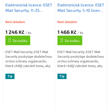
Elektronická licence: ESET
Elektronická licence: ESET
Mail Security, 11-25
Mail Security, 5-10 licencí,
licencí, 2 roky
2 roky
Není skladem
Není skladem
1 246 Kč
1 466 Kč
/ ks
/ ks
Do košíku
Do košíku
ESET Mail Security; ESET Mail
ESET Mail Security; ESET Mail
Security poskytuje dodatečnou
Security poskytuje dodatečnou
vrstvu ochrany organizacím,
vrstvu ochrany organizacím,
které chtějí zabránit tomu, aby
které chtějí zabránit tomu, aby
hrozby pronikly až k uživatelům
hrozby pronikly až k uživatelům
v síti. Antispam; Tato...
v síti. Antispam; Tato...
Tip
Tip