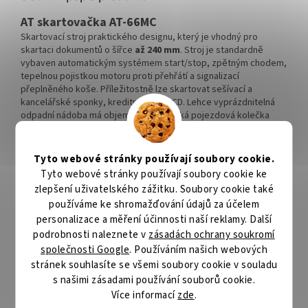
AT skartovačka AT-66MC
Skartovací stroj praktického designu, který je vhodný pro
skartaci dokumentů o šířce
až 240 mm
. Stroj je standardně
vybaven automatickým systémem start/stop, zpětným chodem,
tepelnou pojistkou motoru proti přehřátí a signalizací
přeplněného koše. Příležitostně lze skartovat sešívací a
kancelářské sponky, kreditní karty a CD. Lehce vyprázdnitelná
odpadní nádoba má objem
38 l
. Praktická pojezdová kolečka
usnadňují manipulaci.
ZÁKLADNÍ SPECIFIKACE
Tyto webové stránky používají soubory cookie.
Tyto webové stránky používají soubory cookie ke
Typ řezu:
částice
zlepšení uživatelského zážitku. Soubory cookie také
používáme ke shromažďování údajů za účelem
Šířka vstupu:
240 mm
personalizace a měření účinnosti naší reklamy. Další
Šířka řezu:
2 x 10 mm
podrobnosti naleznete v
zásadách ochrany soukromí
společnosti Google
. Používáním našich webových
Rychlost řezu:
60 mm/s
stránek souhlasíte se všemi soubory cookie v souladu
s našimi zásadami používání souborů cookie.
Formát:
A4
Více informací
zde
.