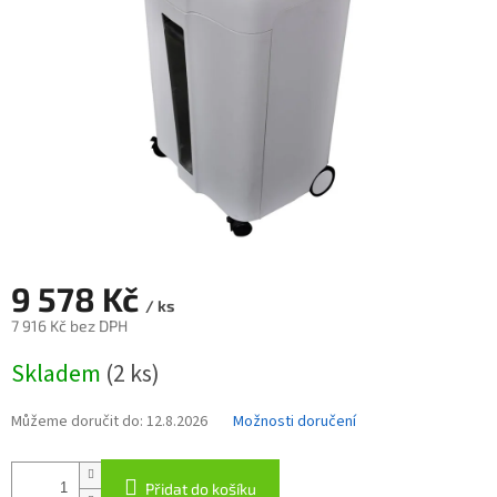
9 578 Kč
/ ks
7 916 Kč bez DPH
Měrná
Skladem
(2 ks)
cena:
Můžeme doručit do:
12.8.2026
Možnosti doručení
Přidat do košíku