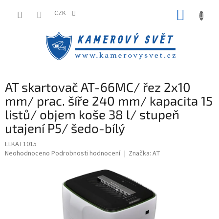
Přejít
NÁKUP
na
CZK
obsah
KOŠÍK
AT skartovač AT-66MC/ řez 2x10
mm/ prac. šíře 240 mm/ kapacita 15
listů/ objem koše 38 l/ stupeň
utajení P5/ šedo-bílý
ELKAT1015
Průměrné
Neohodnoceno
Podrobnosti hodnocení
Značka:
AT
hodnocení
produktu
je
0,0
z
5
hvězdiček.