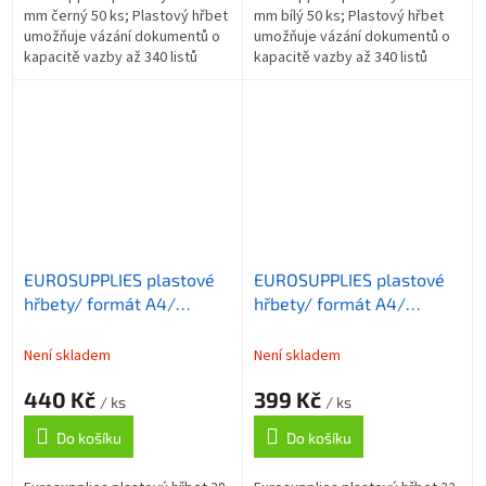
mm černý 50 ks; Plastový hřbet
mm bílý 50 ks; Plastový hřbet
umožňuje vázání dokumentů o
umožňuje vázání dokumentů o
kapacitě vazby až 340 listů
kapacitě vazby až 340 listů
formátu A4 . Délka hřbetu je 30
formátu A4 . Délka hřbetu je 30
cm. ZÁKLADNÍ SPECIFIKACE;...
cm. ZÁKLADNÍ SPECIFIKACE;...
EUROSUPPLIES plastové
EUROSUPPLIES plastové
hřbety/ formát A4/
hřbety/ formát A4/
38mm/ modré/ 50 pack
32mm/ černé/ 50 pack
Není skladem
Není skladem
440 Kč
399 Kč
/ ks
/ ks
Do košíku
Do košíku