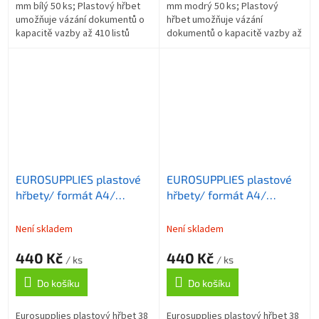
mm bílý 50 ks; Plastový hřbet
mm modrý 50 ks; Plastový
umožňuje vázání dokumentů o
hřbet umožňuje vázání
kapacitě vazby až 410 listů
dokumentů o kapacitě vazby až
formátu A4 . Délka hřbetu je 30
410 listů formátu A4 . Délka
cm. ZÁKLADNÍ SPECIFIKACE;...
hřbetu je 30 cm. ZÁKLADNÍ
SPECIFIKACE;...
EUROSUPPLIES plastové
EUROSUPPLIES plastové
hřbety/ formát A4/
hřbety/ formát A4/
38mm/ černé/ 50 pack
38mm/ bílé/ 50 pack
Není skladem
Není skladem
440 Kč
440 Kč
/ ks
/ ks
Do košíku
Do košíku
Eurosupplies plastový hřbet 38
Eurosupplies plastový hřbet 38