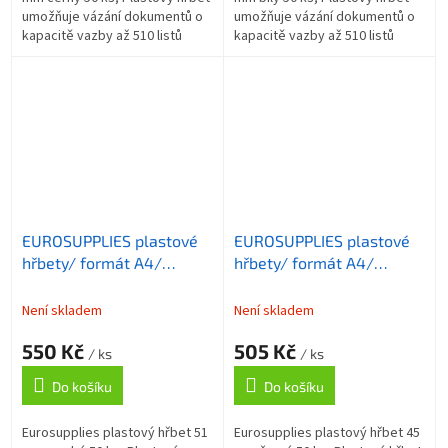
umožňuje vázání dokumentů o
umožňuje vázání dokumentů o
kapacitě vazby až 510 listů
kapacitě vazby až 510 listů
formátu A4 . Délka hřbetu je 30
formátu A4 . Délka hřbetu je 30
cm. ZÁKLADNÍ SPECIFIKACE;...
cm. ZÁKLADNÍ SPECIFIKACE;...
EUROSUPPLIES plastové
EUROSUPPLIES plastové
hřbety/ formát A4/
hřbety/ formát A4/
51mm/ modré/ 50 pack
45mm/ černé/ 50 pack
Není skladem
Není skladem
550 Kč
505 Kč
/ ks
/ ks
Do košíku
Do košíku
Eurosupplies plastový hřbet 51
Eurosupplies plastový hřbet 45