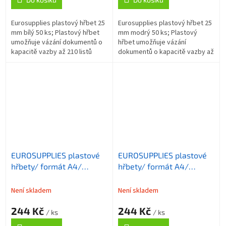
Eurosupplies plastový hřbet 25
Eurosupplies plastový hřbet 25
mm bílý 50 ks; Plastový hřbet
mm modrý 50 ks; Plastový
umožňuje vázání dokumentů o
hřbet umožňuje vázání
kapacitě vazby až 210 listů
dokumentů o kapacitě vazby až
formátu A4 . Délka hřbetu je 30
210 listů formátu A4 . Délka
cm. ZÁKLADNÍ SPECIFIKACE;...
hřbetu je 30 cm. ZÁKLADNÍ
SPECIFIKACE;...
EUROSUPPLIES plastové
EUROSUPPLIES plastové
hřbety/ formát A4/
hřbety/ formát A4/
22mm/ zelené/ 50 pack
22mm/ čiré/ 50 pack
Není skladem
Není skladem
244 Kč
244 Kč
/ ks
/ ks