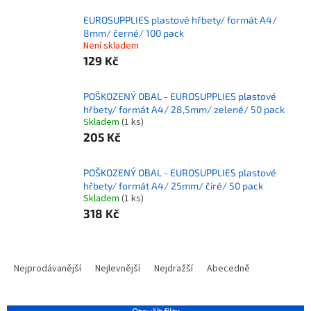
EUROSUPPLIES plastové hřbety/ formát A4/
8mm/ černé/ 100 pack
Není skladem
129 Kč
POŠKOZENÝ OBAL - EUROSUPPLIES plastové
hřbety/ formát A4/ 28,5mm/ zelené/ 50 pack
Skladem
(1 ks)
205 Kč
POŠKOZENÝ OBAL - EUROSUPPLIES plastové
hřbety/ formát A4/ 25mm/ čiré/ 50 pack
Skladem
(1 ks)
318 Kč
Ř
a
Nejprodávanější
Nejlevnější
Nejdražší
Abecedně
z
e