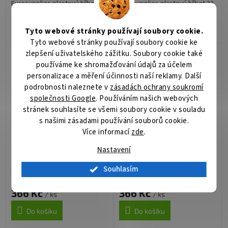
Eurosupplies plastový hřbet 32
Eurosupplies plastový hřbet 32
mm bílý 50 ks; Plastový hřbet
mm modrý 50 ks; Plastový
umožňuje vázání dokumentů o
hřbet umožňuje vázání
Tyto webové stránky používají soubory cookie.
kapacitě vazby až 280 listů
dokumentů o kapacitě vazby až
Tyto webové stránky používají soubory cookie ke
formátu A4 . Délka hřbetu je 30
280 listů formátu A4 . Délka
cm. ZÁKLADNÍ SPECIFIKACE;...
hřbetu je 30 cm. ZÁKLADNÍ
zlepšení uživatelského zážitku. Soubory cookie také
SPECIFIKACE;...
používáme ke shromažďování údajů za účelem
personalizace a měření účinnosti naší reklamy. Další
podrobnosti naleznete v
zásadách ochrany soukromí
společnosti Google
. Používáním našich webových
stránek souhlasíte se všemi soubory cookie v souladu
s našimi zásadami používání souborů cookie.
Více informací
zde
.
EUROSUPPLIES plastové
EUROSUPPLIES plastové
hřbety/ formát A4/
hřbety/ formát A4/
Nastavení
28,5mm/ zelené/ 50 pack
28,5mm/ čiré/ 50 pack
Souhlasím
Není skladem
Není skladem
366 Kč
366 Kč
/ ks
/ ks
Do košíku
Do košíku