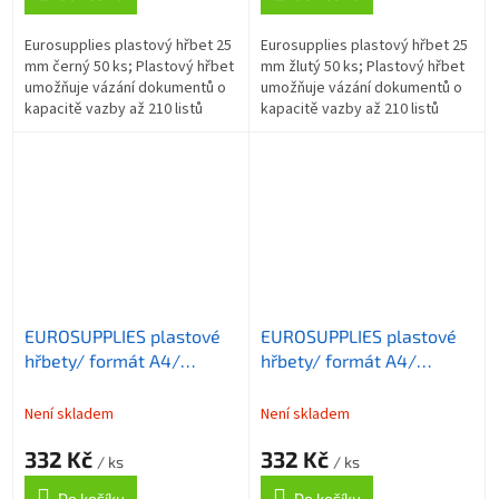
Eurosupplies plastový hřbet 25
Eurosupplies plastový hřbet 25
mm černý 50 ks; Plastový hřbet
mm žlutý 50 ks; Plastový hřbet
umožňuje vázání dokumentů o
umožňuje vázání dokumentů o
kapacitě vazby až 210 listů
kapacitě vazby až 210 listů
formátu A4 . Délka hřbetu je 30
formátu A4 . Délka hřbetu je 30
cm. ZÁKLADNÍ SPECIFIKACE;...
cm. ZÁKLADNÍ SPECIFIKACE;...
EUROSUPPLIES plastové
EUROSUPPLIES plastové
hřbety/ formát A4/
hřbety/ formát A4/
25mm/ bílé/ 50 pack
25mm/ modré/ 50 pack
Není skladem
Není skladem
332 Kč
332 Kč
/ ks
/ ks
Do košíku
Do košíku