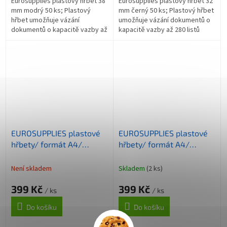
Eurosupplies plastový hřbet 38
Eurosupplies plastový hřbet 32
mm modrý 50 ks; Plastový
mm černý 50 ks; Plastový hřbet
hřbet umožňuje vázání
umožňuje vázání dokumentů o
dokumentů o kapacitě vazby až
kapacitě vazby až 280 listů
340 listů formátu A4 . Délka
formátu A4 . Délka hřbetu je 30
hřbetu je 30 cm. ZÁKLADNÍ
cm. ZÁKLADNÍ SPECIFIKACE;...
SPECIFIKACE;...
EUROSUPPLIES plastové
EUROSUPPLIES plastové
hřbety/ formát A4/
hřbety/ formát A4/
32mm/ bílé/ 50 pack
32mm/ modré/ 50 pack
Není skladem
Skladem
(2 ks)
399 Kč
399 Kč
/ ks
/ ks
Do košíku
Do košíku