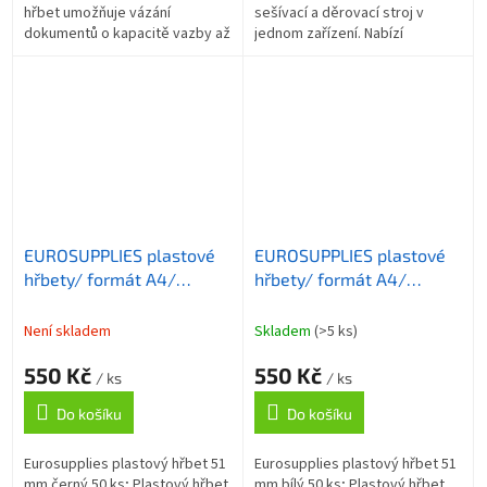
hřbet umožňuje vázání
sešívací a děrovací stroj v
dokumentů o kapacitě vazby až
jednom zařízení. Nabízí
40 listů formátu A4 . Délka
děrovací kapacitu až 20 listů a
hřbetu je 30 cm. ZÁKLADNÍ
kapacitu vazby až 300 listů ....
SPECIFIKACE;...
EUROSUPPLIES plastové
EUROSUPPLIES plastové
hřbety/ formát A4/
hřbety/ formát A4/
51mm/ černé/ 50 pack
51mm/ bílé/ 50 pack
Není skladem
Skladem
(>5 ks)
550 Kč
550 Kč
/ ks
/ ks
Do košíku
Do košíku
Eurosupplies plastový hřbet 51
Eurosupplies plastový hřbet 51
mm černý 50 ks; Plastový hřbet
mm bílý 50 ks; Plastový hřbet