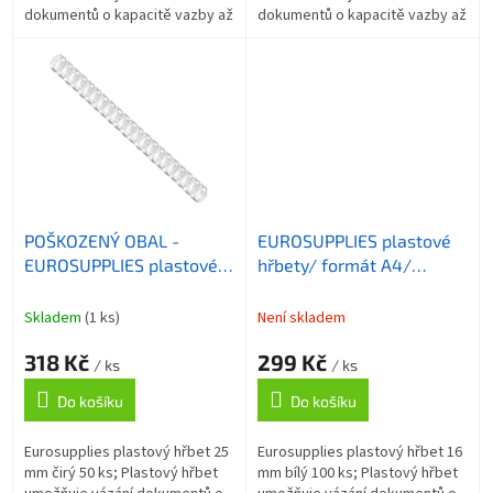
dokumentů o kapacitě vazby až
dokumentů o kapacitě vazby až
40 listů formátu A4 . ZÁKLADNÍ
245 listů formátu A4 . Délka
SPECIFIKACE; Formát papíru: A4;
hřbetu je 30 cm. ZÁKLADNÍ...
Max....
POŠKOZENÝ OBAL -
EUROSUPPLIES plastové
EUROSUPPLIES plastové
hřbety/ formát A4/
hřbety/ formát A4/
16mm/ bílé/ 100 pack
25mm/ čiré/ 50 pack
Skladem
(1 ks)
Není skladem
318 Kč
299 Kč
/ ks
/ ks
Do košíku
Do košíku
Eurosupplies plastový hřbet 25
Eurosupplies plastový hřbet 16
mm čirý 50 ks; Plastový hřbet
mm bílý 100 ks; Plastový hřbet