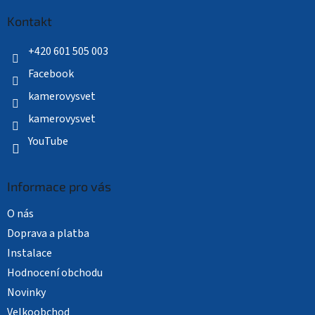
p
a
Kontakt
t
í
+420 601 505 003
Facebook
kamerovysvet
kamerovysvet
YouTube
Informace pro vás
O nás
Doprava a platba
Instalace
Hodnocení obchodu
Novinky
Velkoobchod