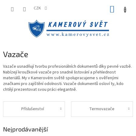
Přejít
NÁKUP
na
CZK
obsah
KOŠÍK
Vazače
Vazače usnadňují tvorbu profesionálních dokumentů díky pevné vazbě.
Nabízejí kroužkové vazače pro snadné listování a přehlednost
materiálů. My v Kamerovém světě spolupracujeme s ověřenými
značkami pro zajištění odolnosti. Vazače dokumentů osloví ty, kdo
chtějí prezentovat svou práci elegantně.
Příslušenství
Termovazače
Nejprodávanější