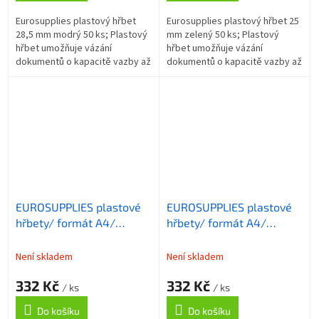
Eurosupplies plastový hřbet
Eurosupplies plastový hřbet 25
28,5 mm modrý 50 ks; Plastový
mm zelený 50 ks; Plastový
hřbet umožňuje vázání
hřbet umožňuje vázání
dokumentů o kapacitě vazby až
dokumentů o kapacitě vazby až
245 listů formátu A4 . Délka
210 listů formátu A4 . Délka
hřbetu je 30 cm. ZÁKLADNÍ
hřbetu je 30 cm. ZÁKLADNÍ
SPECIFIKACE;...
SPECIFIKACE;...
EUROSUPPLIES plastové
EUROSUPPLIES plastové
hřbety/ formát A4/
hřbety/ formát A4/
25mm/ čiré/ 50 pack
25mm/ červené/ 50 pack
Není skladem
Není skladem
332 Kč
332 Kč
/ ks
/ ks
Do košíku
Do košíku