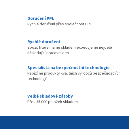
v
ý
p
Doručení PPL
i
Rychlé doručení přes společnost PPL
s
u
Rychlé doručení
Zboží, které máme skladem expedujeme nejdéle
následující pracovní den
Specialista na bezpečnostní technologie
Nabízíme produkty kvalitních výrobců bezpečnostních
technologií
Velké skladové zásoby
Přes 35 000 položek skladem
Z
á