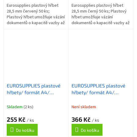
Eurosupplies plastový hřbet
Eurosupplies plastový hřbet
28,5 mm červený 50 ks;
28,5 mm černý 50 ks; Plastový
Plastový hřbet umožňuje vázání
hřbet umožňuje vázání
dokumentů o kapacitě vazby až
dokumentů o kapacitě vazby až
245 listů formátu A4 . Délka
245 listů formátu A4 . Délka
hřbetu je 30 cm. ZÁKLADNÍ...
hřbetu je 30 cm. ZÁKLADNÍ
SPECIFIKACE;...
EUROSUPPLIES plastové
EUROSUPPLIES plastové
hřbety/ formát A4/
hřbety/ formát A4/
28,5mm/ žluté/ 50 pack
28,5mm/ bílé/ 50 pack
Skladem
(2 ks)
Není skladem
255 Kč
366 Kč
/ ks
/ ks
Do košíku
Do košíku