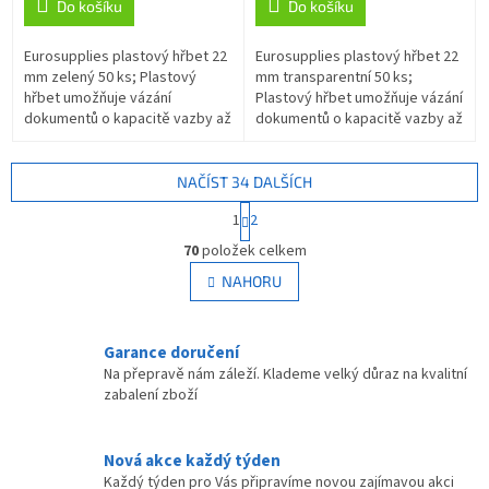
Do košíku
Do košíku
Eurosupplies plastový hřbet 22
Eurosupplies plastový hřbet 22
mm zelený 50 ks; Plastový
mm transparentní 50 ks;
hřbet umožňuje vázání
Plastový hřbet umožňuje vázání
dokumentů o kapacitě vazby až
dokumentů o kapacitě vazby až
180 listů formátu A4 . Délka
180 listů formátu A4 . Délka
hřbetu je 30 cm. ZÁKLADNÍ
hřbetu je 30 cm. ZÁKLADNÍ...
SPECIFIKACE;...
NAČÍST 34 DALŠÍCH
S
1
2
t
O
r
70
položek celkem
v
á
l
NAHORU
n
á
k
d
o
v
a
Garance doručení
á
c
Na přepravě nám záleží. Klademe velký důraz na kvalitní
n
í
zabalení zboží
í
p
r
v
Nová akce každý týden
k
Každý týden pro Vás připravíme novou zajímavou akci
y