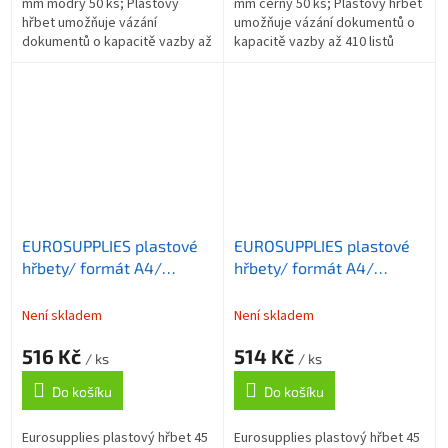
mm modrý 50 ks; Plastový
mm černý 50 ks; Plastový hřbet
hřbet umožňuje vázání
umožňuje vázání dokumentů o
dokumentů o kapacitě vazby až
kapacitě vazby až 410 listů
510 listů formátu A4 . Délka
formátu A4 . Délka hřbetu je 30
hřbetu je 30 cm. ZÁKLADNÍ
cm. ZÁKLADNÍ SPECIFIKACE;...
SPECIFIKACE;...
EUROSUPPLIES plastové
EUROSUPPLIES plastové
hřbety/ formát A4/
hřbety/ formát A4/
45mm/ bílé/ 50 pack
45mm/ modré/ 50 pack
Není skladem
Není skladem
516 Kč
514 Kč
/ ks
/ ks
Do košíku
Do košíku
Eurosupplies plastový hřbet 45
Eurosupplies plastový hřbet 45