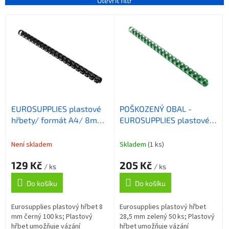
n
Otevřít filtr
í
V
p
ý
r
p
o
i
d
s
u
p
k
r
t
o
ů
EUROSUPPLIES plastové
POŠKOZENÝ OBAL -
d
hřbety/ formát A4/ 8mm/
EUROSUPPLIES plastové
u
černé/ 100 pack
hřbety/ formát A4/
k
28,5mm/ zelené/ 50 pack
t
Není skladem
Skladem
(1 ks)
ů
129 Kč
205 Kč
/ ks
/ ks
Do košíku
Do košíku
Eurosupplies plastový hřbet 8
Eurosupplies plastový hřbet
mm černý 100 ks; Plastový
28,5 mm zelený 50 ks; Plastový
hřbet umožňuje vázání
hřbet umožňuje vázání