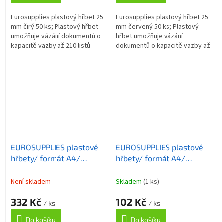
Eurosupplies plastový hřbet 25
Eurosupplies plastový hřbet 25
mm čirý 50 ks; Plastový hřbet
mm červený 50 ks; Plastový
umožňuje vázání dokumentů o
hřbet umožňuje vázání
kapacitě vazby až 210 listů
dokumentů o kapacitě vazby až
formátu A4 . Délka hřbetu je 30
210 listů formátu A4 . Délka
cm. ZÁKLADNÍ SPECIFIKACE;...
hřbetu je 30 cm. ZÁKLADNÍ
SPECIFIKACE;...
EUROSUPPLIES plastové
EUROSUPPLIES plastové
hřbety/ formát A4/
hřbety/ formát A4/
25mm/ černé/ 50 pack
25mm/ žluté/ 50 pack
Není skladem
Skladem
(1 ks)
332 Kč
102 Kč
/ ks
/ ks
Do košíku
Do košíku