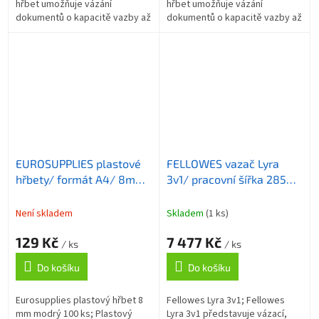
hřbet umožňuje vázání
hřbet umožňuje vázání
dokumentů o kapacitě vazby až
dokumentů o kapacitě vazby až
120 listů formátu A4 . Délka
55 listů formátu A4 . Délka
hřbetu je 30 cm. ZÁKLADNÍ
hřbetu je 30 cm. ZÁKLADNÍ
SPECIFIKACE;...
SPECIFIKACE;...
EUROSUPPLIES plastové
FELLOWES vazač Lyra
hřbety/ formát A4/ 8mm/
3v1/ pracovní šířka 285
modré/ 100 pack
mm/ děrovací kapacita 20
listů/ A4/ maximální
Není skladem
Skladem
(1 ks)
rozměr hřbetu 38 mm
129 Kč
7 477 Kč
/ ks
/ ks
Do košíku
Do košíku
Eurosupplies plastový hřbet 8
Fellowes Lyra 3v1; Fellowes
mm modrý 100 ks; Plastový
Lyra 3v1 představuje vázací,