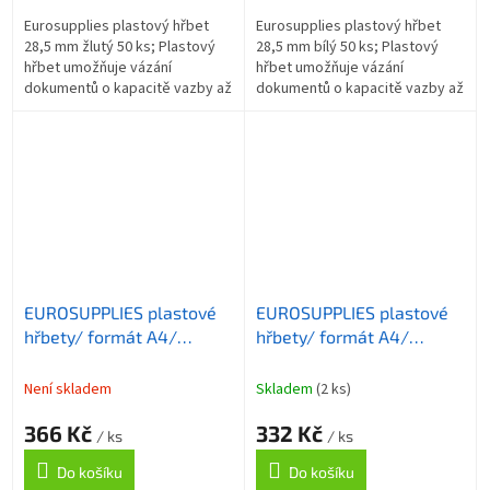
Eurosupplies plastový hřbet
Eurosupplies plastový hřbet
28,5 mm žlutý 50 ks; Plastový
28,5 mm bílý 50 ks; Plastový
hřbet umožňuje vázání
hřbet umožňuje vázání
dokumentů o kapacitě vazby až
dokumentů o kapacitě vazby až
245 listů formátu A4 . Délka
245 listů formátu A4 . Délka
hřbetu je 30 cm. ZÁKLADNÍ
hřbetu je 30 cm. ZÁKLADNÍ
SPECIFIKACE;...
SPECIFIKACE;...
EUROSUPPLIES plastové
EUROSUPPLIES plastové
hřbety/ formát A4/
hřbety/ formát A4/
28,5mm/ modré/ 50 pack
25mm/ zelené/ 50 pack
Není skladem
Skladem
(2 ks)
366 Kč
332 Kč
/ ks
/ ks
Do košíku
Do košíku