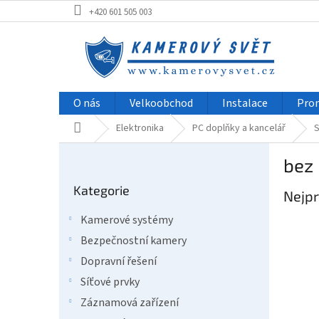
Přejít
+420 601 505 003
na
obsah
O nás
Velkoobchod
Instalace
Pro
Domů
Elektronika
PC doplňky a kancelář
S
P
bez
o
Přeskočit
s
Kategorie
kategorie
Nejpr
t
r
Kamerové systémy
a
Bezpečnostní kamery
n
n
Dopravní řešení
í
Síťové prvky
p
Záznamová zařízení
a