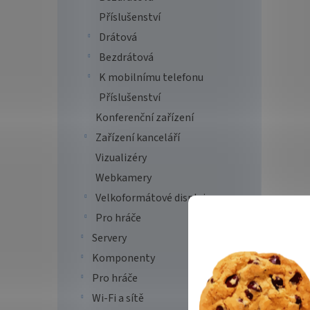
Příslušenství
Drátová
Bezdrátová
K mobilnímu telefonu
Příslušenství
Konferenční zařízení
Zařízení kanceláří
Vizualizéry
Webkamery
Velkoformátové displeje
Pro hráče
Servery
Komponenty
Pro hráče
Wi-Fi a sítě