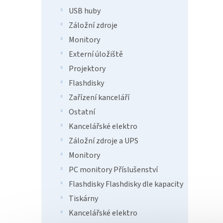
133
USB huby
Nedis
Záložní zdroje
komfor
Monitory
HPWD1
ozvuče
Externí úložiště
malými
Projektory
Flashdisky
Zařízení kanceláří
Ostatní
Kancelářské elektro
Záložní zdroje a UPS
Monitory
PC monitory Příslušenství
Flashdisky Flashdisky dle kapacity
Tiskárny
Kancelářské elektro