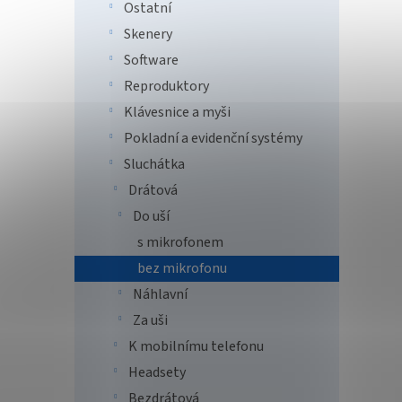
Ostatní
Skenery
Software
Reproduktory
Klávesnice a myši
Pokladní a evidenční systémy
Sluchátka
Drátová
Do uší
s mikrofonem
bez mikrofonu
Náhlavní
Za uši
K mobilnímu telefonu
Headsety
Bezdrátová