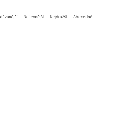
dávanější
Nejlevnější
Nejdražší
Abecedně
Kód:
PERNED1083
S kabelová sluchátka/ do uší/
m jack/ kabel 1,20 m/ černá
Skladem
(2 ks)
Do košíku