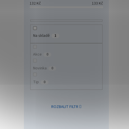
132
Kč
133
Kč
Na skladě
1
Akce
0
Novinka
0
Tip
0
ROZBALIT FILTR