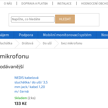
O NÁS
DOPRAVA A PLATBA
INSTALACE
HODNOCENÍ OBCH
HLEDAT
nájem
Podpora
Mobilní monitorovací systém
Nov
luchátka
Drátová
Do uší
bez mikrofonu
 mikrofonu
odávanější
NEDIS kabelová
sluchátka/ do uší/ 3,5
mm jack/ kabel 1,20
m/ černá
Skladem
(2 ks)
133 Kč