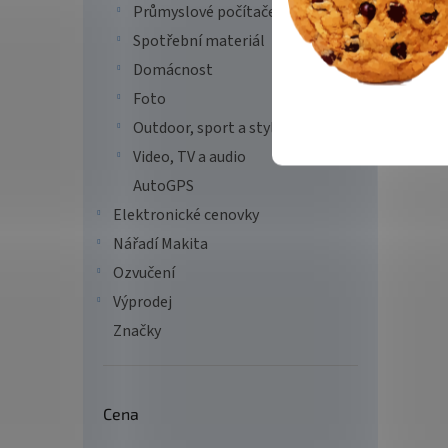
Průmyslové počítače
Spotřební materiál
Domácnost
Foto
Outdoor, sport a styl
Video, TV a audio
AutoGPS
Elektronické cenovky
Nářadí Makita
Ozvučení
Výprodej
Značky
Cena