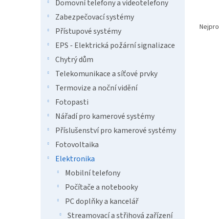
n
Domovní telefony a videotelefony
e
Ř
Zabezpečovací systémy
l
a
Nejpro
Přístupové systémy
z
EPS - Elektrická požární signalizace
e
V
n
Chytrý dům
ý
í
Telekomunikace a síťové prvky
p
p
Termovize a noční vidění
i
r
s
o
Fotopasti
p
d
Nářadí pro kamerové systémy
r
u
Příslušenství pro kamerové systémy
o
k
d
t
Fotovoltaika
u
ů
Elektronika
NEDI
k
Mobilní telefony
3,5 m
t
ů
Počítače a notebooky
PC doplňky a kancelář
Streamovací a střihová zařízení