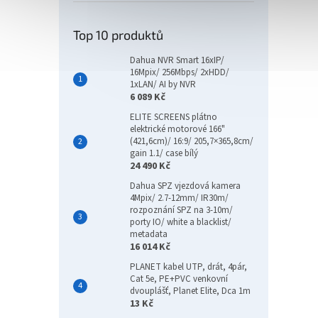
Top 10 produktů
Dahua NVR Smart 16xIP/
16Mpix/ 256Mbps/ 2xHDD/
1xLAN/ AI by NVR
6 089 Kč
ELITE SCREENS plátno
elektrické motorové 166"
(421,6cm)/ 16:9/ 205,7×365,8cm/
gain 1.1/ case bílý
24 490 Kč
Dahua SPZ vjezdová kamera
4Mpix/ 2.7-12mm/ IR30m/
rozpoznání SPZ na 3-10m/
porty IO/ white a blacklist/
metadata
16 014 Kč
PLANET kabel UTP, drát, 4pár,
Cat 5e, PE+PVC venkovní
dvouplášť, Planet Elite, Dca 1m
13 Kč