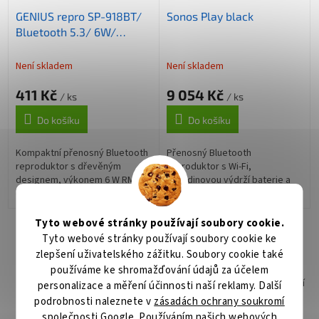
GENIUS repro SP-918BT/
Sonos Play black
Bluetooth 5.3/ 6W/
dobíjecí USB-C/ barva
tmavé dřevo
Není skladem
Není skladem
411 Kč
9 054 Kč
/ ks
/ ks
Do košíku
Do košíku
Kompaktní přenosný Bluetooth
Přenosný Bluetooth
reproduktor s dřevěným
reproduktor s Wi-Fi,
designem, výkonem 6 W RMS,
24hodinovou výdrží baterie a
dvěma měniči 2" a technologií
IP67 odolností. Stereo zvuk s
Bluetooth 5.3. Nabízí AUX vstup,
automatickým laděním
USB-C nabíjení a až 4 hodiny...
Trueplay, bezdrátová nabíjecí
Tyto webové stránky používají soubory cookie.
4
položek celkem
O
základna, podpora AirPlay...
Tyto webové stránky používají soubory cookie ke
v
zlepšení uživatelského zážitku. Soubory cookie také
l
Garance doručení
používáme ke shromažďování údajů za účelem
á
Na přepravě nám záleží. Klademe velký důraz na kvalitní
personalizace a měření účinnosti naší reklamy. Další
d
zabalení zboží
podrobnosti naleznete v
zásadách ochrany soukromí
a
c
společnosti Google
. Používáním našich webových