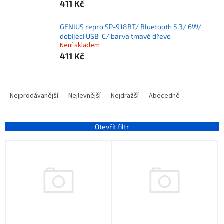
411 Kč
GENIUS repro SP-918BT/ Bluetooth 5.3/ 6W/
dobíjecí USB-C/ barva tmavé dřevo
Není skladem
411 Kč
Ř
a
Nejprodávanější
Nejlevnější
Nejdražší
Abecedně
z
e
n
Otevřít filtr
í
V
p
ý
r
p
o
i
d
s
u
p
k
r
t
o