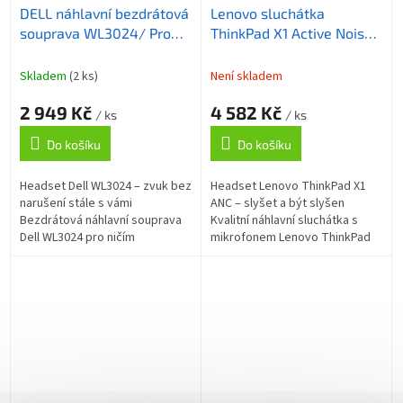
DELL náhlavní bezdrátová
Lenovo sluchátka
souprava WL3024/ Pro
ThinkPad X1 Active Noise
Stereo Headset/
Cancellation, technologie
sluchátka + mikrofon
ANC+ENC, mikrofon, BT 5
Skladem
(2 ks)
Není skladem
2 949 Kč
4 582 Kč
/ ks
/ ks
Do košíku
Do košíku
Headset Dell WL3024 – zvuk bez
Headset Lenovo ThinkPad X1
narušení stále s vámi
ANC – slyšet a být slyšen
Bezdrátová náhlavní souprava
Kvalitní náhlavní sluchátka s
Dell WL3024 pro ničím
mikrofonem Lenovo ThinkPad
nerušenou komunikaci. Díky
X1 ANC pro komfortní a ničím
funkci potlačení hluku na bázi
nerušených poslech i
umělé...
komunikaci. Buďte...