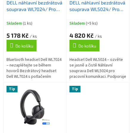
DELL náhlavní bezdrátová
DELL náhlavní bezdrátová
d
souprava WL7024/ Pro
souprava WL5024/ Pro
u
Stereo Headset/
Stereo Headset/
k
sluchátka + mikrofon
sluchátka + mikrofon
t
Skladem
(1 ks)
Skladem
(>5 ks)
ů
5 178 Kč
4 820 Kč
/ ks
/ ks
Do košíku
Do košíku
Bluetooth headset Dell WL7024
Headset Dell WL5024 – ozvěte
– nezaplétejte se během
se jasně a čistě Náhlavní
hovorů Bezdrátový headset
souprava Dell WL5024 pro
Dell WL7024 s potlačením
pracovní komunikaci. Podporuje
okolního hluku pro jasnou a
vylepšenou kvalitu zvuku a
čistou komunikaci i poslech.
přináší komfortní audio pro
Tip
Tip
Tento model...
lepší...