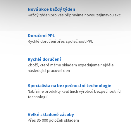
í
Nová akce každý týden
p
Každý týden pro Vás připravíme novou zajímavou akci
r
v
k
y
Doručení PPL
v
Rychlé doručení přes společnost PPL
ý
p
i
Rychlé doručení
s
Zboží, které máme skladem expedujeme nejdéle
u
následující pracovní den
Specialista na bezpečnostní technologie
Nabízíme produkty kvalitních výrobců bezpečnostních
technologií
Velké skladové zásoby
Přes 35 000 položek skladem