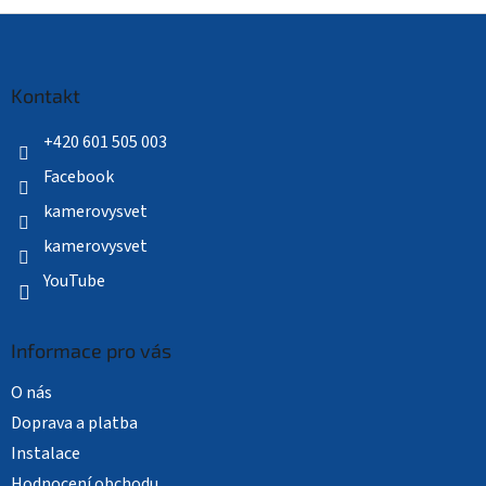
Z
á
p
a
Kontakt
t
í
+420 601 505 003
Facebook
kamerovysvet
kamerovysvet
YouTube
Informace pro vás
O nás
Doprava a platba
Instalace
Hodnocení obchodu