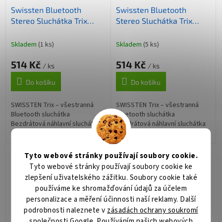
Swissten Bluetooth
Swissten Bluetooth
Stereo Sluchátka Trix
Stereo Sluchátka Trix
Růžové
Stříbrno/Šedé
Skladem
(1 ks)
Skladem
(5 ks)
514 Kč
514 Kč
/ ks
/ ks
Do košíku
Do košíku
SWISSTEN Trix – všestranná
SWISSTEN Trix – všestranná
Bluetooth sluchátka
Bluetooth sluchátka
Bezdrátová náhlavní sluchátka
Bezdrátová náhlavní sluchátka
SWISSTEN Trix s kvalitní audio
SWISSTEN Trix s kvalitní audio
reprodukcí a provedením pro
reprodukcí a provedením pro
váš komfort. Odhlučněné
váš komfort. Odhlučněné
Tyto webové stránky používají soubory cookie.
provedení...
provedení...
Tyto webové stránky používají soubory cookie ke
zlepšení uživatelského zážitku. Soubory cookie také
používáme ke shromažďování údajů za účelem
personalizace a měření účinnosti naší reklamy. Další
podrobnosti naleznete v
zásadách ochrany soukromí
společnosti Google
. Používáním našich webových