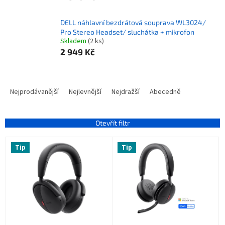
DELL náhlavní bezdrátová souprava WL3024/
Pro Stereo Headset/ sluchátka + mikrofon
Skladem
(2 ks)
2 949 Kč
Ř
a
Nejprodávanější
Nejlevnější
Nejdražší
Abecedně
z
e
n
Otevřít filtr
í
V
p
Tip
Tip
ý
r
p
o
i
d
s
u
p
k
r
t
o
ů