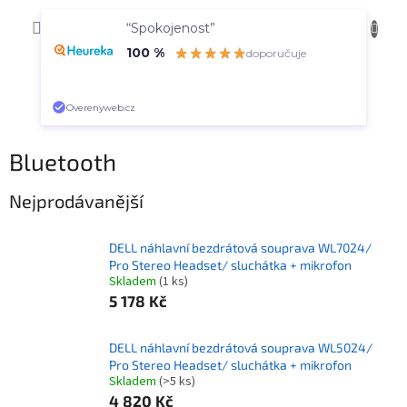
Přejít
NÁKUP
na
CZK
“Spokojenost”
obsah
KOŠÍK
100 %
doporučuje
Overenyweb.cz
Bluetooth
Nejprodávanější
DELL náhlavní bezdrátová souprava WL7024/
Pro Stereo Headset/ sluchátka + mikrofon
Skladem
(1 ks)
5 178 Kč
DELL náhlavní bezdrátová souprava WL5024/
Pro Stereo Headset/ sluchátka + mikrofon
Skladem
(>5 ks)
4 820 Kč