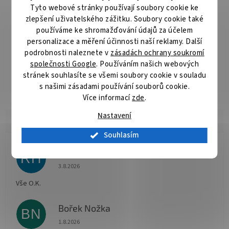
Tyto webové stránky používají soubory cookie ke
ZÁKLADNÍ SPECIFIKACE
zlepšení uživatelského zážitku. Soubory cookie také
používáme ke shromažďování údajů za účelem
Pro tiskárny:
Canon Pixma Pro 1
personalizace a měření účinnosti naší reklamy. Další
podrobnosti naleznete v
zásadách ochrany soukromí
Barva:
světle šedá
společnosti Google
. Používáním našich webových
stránek souhlasíte se všemi soubory cookie v souladu
Objem:
36 ml
s našimi zásadami používání souborů cookie.
Více informací
zde
.
Nastavení
Souhlasím
Radomír Hurník
RH
Hodnocení obchodu je 5 z 5 hvězdiček.
3.8.2026
Vše O.K.
Bořek Nožka
BN
Hodnocení obchodu je 5 z 5 hvězdiček.
1.8.2026