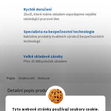
Rychlé doručení
Zboží, které máme skladem expedujeme nejdéle
následující pracovní den
Specialista na bezpečnostní technologie
Nabízíme produkty kvalitních výrobců bezpečnostních
technologií
Velké skladové zásoby
Přes 35 000 položek skladem
Popis
Hodnocení
Diskuze
Detailní popis produktu
Canon PGI-29LGY světle šedá
Značková náplň pro vaši inkoustovou tiskárnu Canon zajistí
Tyto webové stránky používají soubory cookie.
maximální kvalitu tisku.