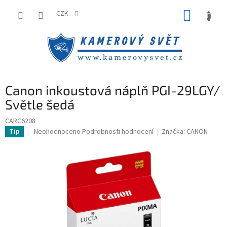
Přejít
NÁKUP
na
CZK
obsah
KOŠÍK
Canon inkoustová náplň PGI-29LGY/
Světle šedá
CARC6208
Průměrné
Neohodnoceno
Podrobnosti hodnocení
Značka:
CANON
Tip
hodnocení
produktu
je
0,0
z
5
hvězdiček.