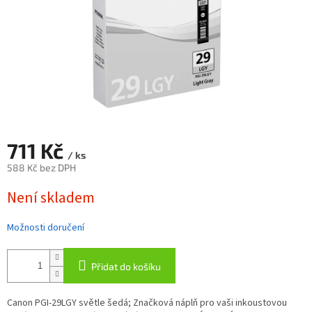
711 Kč
/ ks
588 Kč bez DPH
Měrná
Není skladem
cena:
Možnosti doručení
Přidat do košíku
Canon PGI-29LGY světle šedá; Značková náplň pro vaši inkoustovou