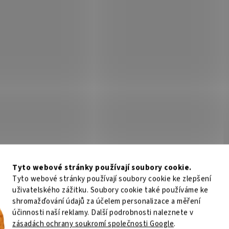
n EcoTank L3276/ 5760 x
Epson EcoTank L1270/ ITS/ 5
/ A4/ MFZ/ ITS/ 4 barvy/
1440/ A4/ 4 barvy/ USB/ 5 l
 USB/ 5 let záruka po
záruka po registraci
Skladem
(3 ks)
Není
traci
16 Kč
Do košíku
4 316 Kč
Do
/ ks
/ ks
EcoTank L3276 – úsporný tisk v
Epson EcoTank L1270 – úsporný tis
 domácnosti Barevná multifunkční
každé domácnosti Barevná inkous
Tyto webové stránky používají soubory cookie.
na Epson EcoTank L3276 , která v
tiskárna Epson EcoTank L1270 , kt
Tyto webové stránky používají soubory cookie ke zlepšení
ntegruje také kopírku a skener , a
vyznačuje kompaktníi rozměry a
uživatelského zážitku. Soubory cookie také používáme ke
 si uchovává...
spolehlivým tiskem rychlostí až...
Kód:
TISC2725
Kód:
shromažďování údajů za účelem personalizace a měření
Tip
účinnosti naší reklamy. Další podrobnosti naleznete v
zásadách ochrany soukromí společnosti Google
.