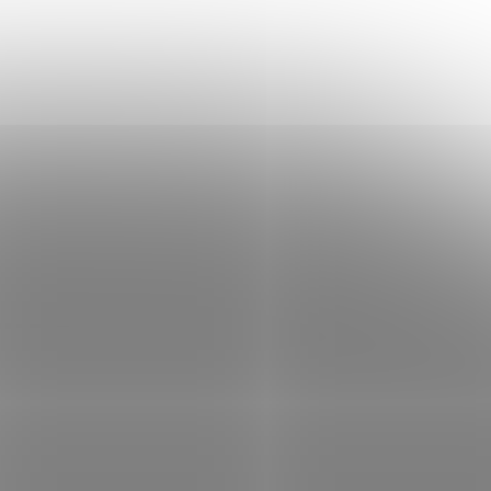
 x
Epson EcoTank L5316/ 5760 x 1440/
y/
A4/ MFZ/ LCD/ ITS/ ADF/ 4 barvy/
Wi-Fi/ USB/ 5 let záruka po
 skladem
Skladem
(1 ks)
registraci
 košíku
7 406 Kč
Do košíku
/ ks
k v
Epson EcoTank L5316 – úsporný tisk v
nkční
každé domácnosti Barevná multifunkční
rá v
tiskárna Epson EcoTank L3270 , která v
er , a
sobě integruje také kopírku, skener a fax ,
a přesto si...
TISE7101
Kód:
TISE9654