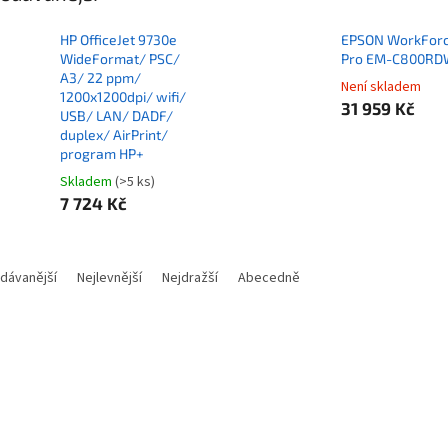
HP OfficeJet 9730e
EPSON WorkFor
WideFormat/ PSC/
Pro EM-C800RD
A3/ 22 ppm/
Není skladem
1200x1200dpi/ wifi/
31 959 Kč
USB/ LAN/ DADF/
duplex/ AirPrint/
program HP+
Skladem
(>5 ks)
7 724 Kč
dávanější
Nejlevnější
Nejdražší
Abecedně
Kód:
TISH0215
Kód: