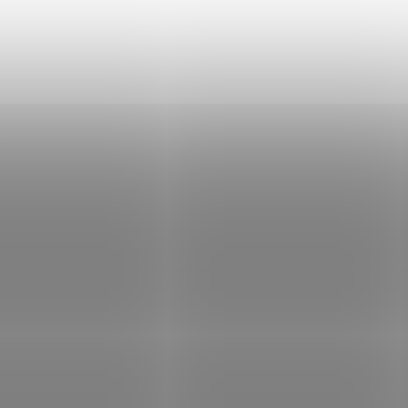
n EcoTank L3286/ 5760 x
Epson EcoTank L3280/ 5760
/ A4/ MFZ/ ITS/ 4 barvy/
1440/ A4/ MFZ/ ITS/ 4 barv
 USB/ 5 let záruka po
WiFi/ USB
Skladem
(1 ks)
Není
traci
40 Kč
Do košíku
5 140 Kč
Do
/ ks
/ ks
EcoTank L3286 – úsporný tisk v
Epson EcoTank L3280 – úsporný tis
 domácnosti Barevná multifunkční
každé domácnosti Barevná multifu
na Epson EcoTank L3286 , která v
tiskárna Epson EcoTank L3280 , kte
ntegruje také kopírku a skener , a
sobě integruje také kopírku a sken
 si uchovává...
přesto si uchovává...
Kód:
TISE7105
Kód: