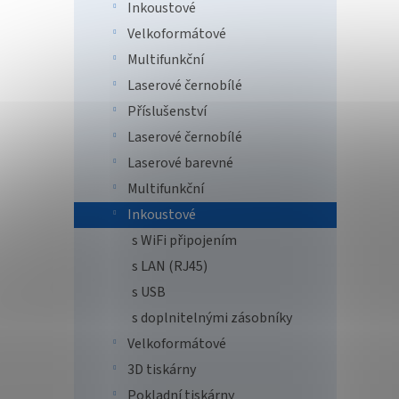
Inkoustové
Velkoformátové
Multifunkční
Laserové černobílé
Epso
Příslušenství
1440
Laserové černobílé
WiFi/
Laserové barevné
regis
Multifunkční
5 1
Inkoustové
s WiFi připojením
Epson 
s LAN (RJ45)
každé
tiskár
s USB
sobě i
s doplnitelnými zásobníky
přesto
Velkoformátové
3D tiskárny
Pokladní tiskárny