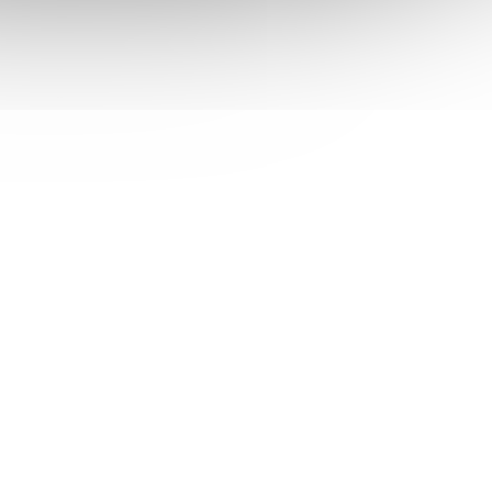
CANON PIXMA G2430 / A4 / 11/6
in/
obr./min /print+scan+copy/
rná
4800x1200 / USB/ černá
 skladem
Není skladem
 košíku
5 520 Kč
Do košíku
/ ks
levní
Canon PIXMA G2430 – zefektivní a zlevní
skárna
procesy v kanceláři Multifunkční tiskárna
kvalitní
Canon PIXMA G2430 si vzala za úkol kvalitní
ákladů.
tisk při dosažení výrazné úspory nákladů.
Podporuje...
TISC2724
Kód:
TISE9128