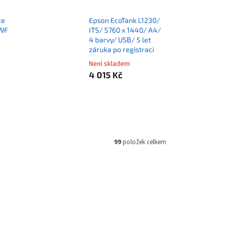
ce
Epson EcoTank L1230/
WF
ITS/ 5760 x 1440/ A4/
4 barvy/ USB/ 5 let
záruka po registraci
Není skladem
4 015 Kč
99
položek celkem
TISE9927
Kód:
TISE7100