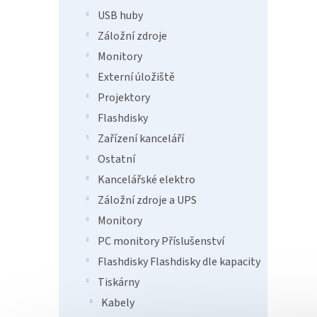
p
d
USB huby
r
u
o
k
Záložní zdroje
d
t
Monitory
u
ů
Externí úložiště
HP O
k
PSC/
t
Projektory
wifi
ů
Flashdisky
AirP
Zařízení kanceláří
7 7
Ostatní
Kancelářské elektro
HP Off
Záložní zdroje a UPS
na tis
HP Of
Monitory
tisk v
PC monitory Příslušenství
výtisky
Flashdisky Flashdisky dle kapacity
Tiskárny
Kabely