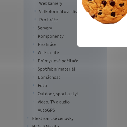
Webkamery
Velkoformátové displeje
Pro hráče
Servery
Komponenty
CANO
Pro hráče
8,8/
Wi-Fi a sítě
WiFi
Průmyslové počítače
Spotřební materiál
4 8
Domácnost
Foto
Multi
domácn
Outdoor, sport a styl
tiská
Video, TV a audio
integr
předst
AutoGPS
Tip
Elektronické cenovky
Nářadí Makita