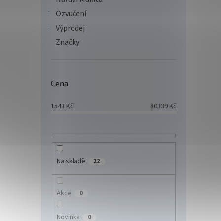
Ozvučení
Výprodej
Značky
HP O
Cena
PSC/
wifi/
1543
Kč
80339
Kč
prog
5 4
HP Off
Na skladě
22
široko
inkous
9720e 
Akce
0
skenová
Tip
Novinka
0