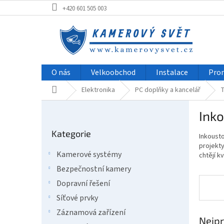
Přejít
+420 601 505 003
na
obsah
O nás
Velkoobchod
Instalace
Pro
Domů
Elektronika
PC doplňky a kancelář
T
P
Inko
o
Přeskočit
s
Kategorie
kategorie
Inkousto
t
projekt
r
Kamerové systémy
chtějí k
a
Bezpečnostní kamery
n
n
Dopravní řešení
í
Síťové prvky
p
Záznamová zařízení
a
Nejpr