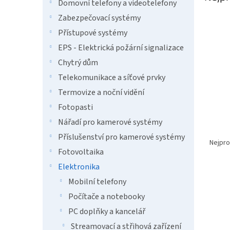
n
Domovní telefony a videotelefony
e
Zabezpečovací systémy
l
Přístupové systémy
EPS - Elektrická požární signalizace
Chytrý dům
Telekomunikace a síťové prvky
Termovize a noční vidění
Fotopasti
Nářadí pro kamerové systémy
Ř
Příslušenství pro kamerové systémy
a
Nejpro
Fotovoltaika
z
e
Elektronika
V
n
Mobilní telefony
Tip
ý
í
Počítače a notebooky
p
p
i
r
PC doplňky a kancelář
s
o
Streamovací a střihová zařízení