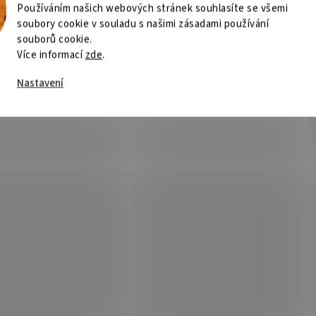
Používáním našich webových stránek souhlasíte se všemi
soubory cookie v souladu s našimi zásadami používání
souborů cookie.
Více informací
zde
.
Nastavení
N PIXMA G3410/ A4 / PSC/
HP DeskJet 4220e/ PSCF/ A
5 ppm/ až 4800x1200dpi/
8,5/6 ppm/ 4800x1200dpi/
/ AP/ CISS/ USB/ černá
USB/ wifi/ BT/ HP-Smart/ Ai
Není skladem
Není
HP+
62 Kč
Do košíku
2 574 Kč
Do
/ ks
/ ks
funkce Canon PIXMA G3410 do
Tiskárna HP DeskJet 4220e – bez
osti i kanceláře Multifunkční
kancelář s kopírkou a skenerem
rna Canon PIXMA G3410 v sobě
Multifunkce HP DeskJet 4220e , kt
uje také kopírku a skener a
umožní tisknout , kopírovat a ske
avuje optimální zařízení do každé...
stránky vašich dokumentů....
Kód:
TISH0214
Kód:
Tip