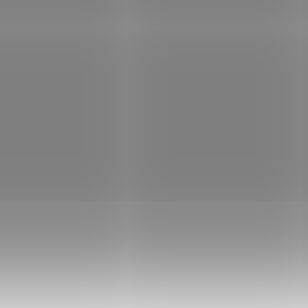
fficeJet 9720e WideFormat/
HP OfficeJet Pro 9132e/ PSC
 A3/ 22 ppm/ 1200x4800dpi/
25 ppm/ 1200x1200dpi/ wif
 USB/ LAN/ duplex/ AirPrint/
LAN/ DADF/ duplex/ HP Sma
Není skladem
Není
ram HP+
AirPrint/ program HP+
58 Kč
Do košíku
6 850 Kč
Do
/ ks
/ ks
iceJet Pro 9720e – nezastavitelná
Tiskárna HP OfficeJet Pro 9132e –
formátová multifunkce Multifunkční
všestranný profík do kanceláře
tová tiskárna HP OfficeJet Pro
Multifunkční tiskárna HP OfficeJet
pro profesionální tisk , kopírování a
9132e pro profesionální tisk a rozv
ní ....
vašeho podnikání v osobní kancelář
Kód:
TISH0211
Kód:
T
Tip