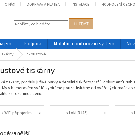
O NÁS
DOPRAVA A PLATBA
INSTALACE
HODNOCENÍ OBCH
HLEDAT
nájem
Podpora
Mobilní monitorovací systém
Nov
iskárny
Inkoustové
ustové tiskárny
vé tiskárny produkují živé barvy a detailní tisk fotografií i dokumentů. Nab
y. My v Kamerovém světě vybíráme pouze tiskárny od ověřených značek s d
valitu za rozumnou cenu.
s WiFi připojením
s LAN (RJ45)
s
odávanější