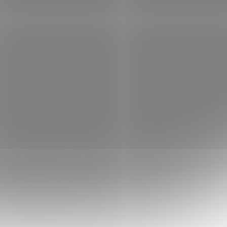
F/ A4/
HP OfficeJet Pro 8132e/ PSCF/ A4/
i/ USB/
20 ppm/ 1200x1200dpi/ wifi/ USB/
rt/
LAN/ ADF/ duplex/ HP Smart/
 skladem
Skladem
(3 ks)
AirPrint/ program HP+
 košíku
3 810 Kč
Do košíku
/ ks
Tiskárna HP OfficeJet Pro 8132e –
všestranný profík do kanceláře
 Pro
Multifunkční tiskárna HP OfficeJet Pro
oj
8132e pro profesionální tisk a rozvoj
i...
vašeho podnikání v osobní kanceláři...
ISC49851
Kód:
TISC49850
Tip