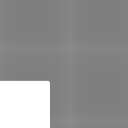
760 x
Epson EcoTank L3230/ 5760 x
et
1440/ A4/ MFZ/ ITS/ 4 barvy/
USB/ 5 let záruka po registraci
 skladem
Skladem
(2 ks)
 košíku
4 831 Kč
Do košíku
/ ks
k v
Epson EcoTank L3230; Multifunkční barevná
tová
inkoustová tiskárna formátu A4 nabízející
erá se
funkce tisku, skeneru a kopírky. Rozlišení
tisku je až 5760 × 1440 DPI a rozlišení
skeneru až...
TISH0217
Kód:
TISH0216
Tip