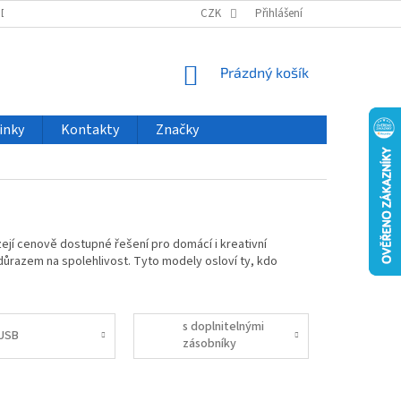
ODU
NOVINKY
VELKOOBCHOD
CZK
ČASTO KLADENÉ DOTAZY
Přihlášení
NÁKUPNÍ
Prázdný košík
KOŠÍK
inky
Kontakty
Značky
ízejí cenově dostupné řešení pro domácí i kreativní
ůrazem na spolehlivost. Tyto modely osloví ty, kdo
s doplnitelnými
 USB
zásobníky