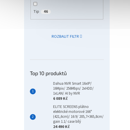
Tip
46
ROZBALIT FILTR
HP Of
22/1
USB/
Smar
Top 10 produktů
Dahua NVR Smart 16xIP/
4 9
16Mpix/ 256Mbps/ 2xHDD/
1xLAN/ AI by NVR
HP Off
6 089 Kč
úlohy 
ELITE SCREENS plátno
tiskár
elektrické motorové 166"
navrž
(421,6cm)/ 16:9/ 205,7×365,8cm/
prostř
gain 1.1/ case bílý
24 490 Kč