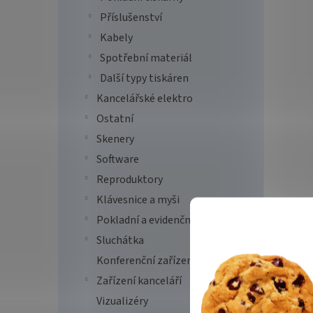
Příslušenství
Kabely
Spotřební materiál
Další typy tiskáren
Epso
Kancelářské elektro
1440
Ostatní
WiFi/
Skenery
regis
Software
4 3
Reproduktory
Klávesnice a myši
Epson 
Pokladní a evidenční systémy
každé
tiskár
Sluchátka
sobě i
Konferenční zařízení
přesto
Zařízení kanceláří
Vizualizéry