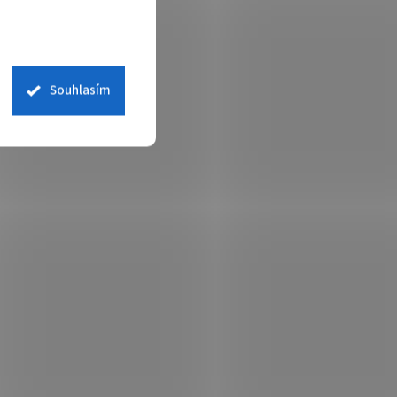
Souhlasím
4/
HP DeskJet 2820e/ PSC/ A4/
 ADF/
7,5/5,5 ppm/ 4800x1200dpi/ USB/
rPrint/
wifi/ HP-Smart/ AirPrint/ HP+
 skladem
Není skladem
 košíku
1 544 Kč
Do košíku
/ ks
drátová
HP DeskJet 2820e – tisk a další funkce v
jedné konstrukci Multifunkční tiskárna HP
erá vám
DeskJet 2820e kompaktních rozměrů a
novat
elegantního vzezření, která vám nabídne
také funkce...
TISH0212
Kód:
TISH0213
Tip