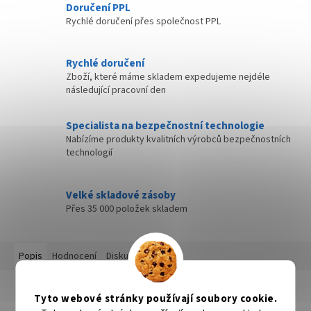
Doručení PPL
Rychlé doručení přes společnost PPL
Rychlé doručení
Zboží, které máme skladem expedujeme nejdéle
následující pracovní den
Specialista na bezpečnostní technologie
Nabízíme produkty kvalitních výrobců bezpečnostních
technologií
Velké skladové zásoby
Přes 35 000 položek skladem
Popis
Hodnocení
Diskuze
Detailní popis produktu
Tyto webové stránky používají soubory cookie.