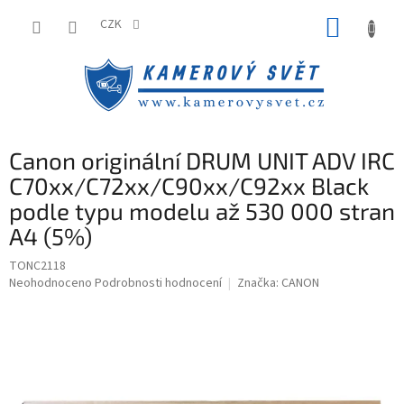
Přejít
NÁKUP
na
CZK
obsah
KOŠÍK
Canon originální DRUM UNIT ADV IRC
C70xx/C72xx/C90xx/C92xx Black
podle typu modelu až 530 000 stran
A4 (5%)
TONC2118
Průměrné
Neohodnoceno
Podrobnosti hodnocení
Značka:
CANON
hodnocení
produktu
je
0,0
z
5
hvězdiček.