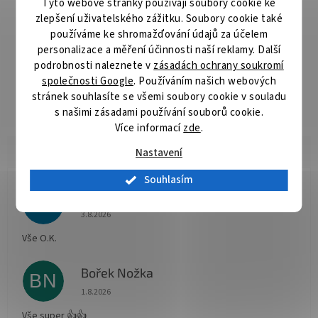
Tyto webové stránky používají soubory cookie ke
Canon C-EXV30/31
zlepšení uživatelského zážitku. Soubory cookie také
ZÁKLADNÍ SPECIFIKACE
používáme ke shromažďování údajů za účelem
Pro tiskárny:
Canon imageRUNNER ADVANCE C7055, C7065,
personalizace a měření účinnosti naší reklamy. Další
C7260, C7270, C7280, C9060, C9070, C9075, C9270, C9280
podrobnosti naleznete v
zásadách ochrany soukromí
společnosti Google
. Používáním našich webových
Výdrž:
až 530 000 stran
stránek souhlasíte se všemi soubory cookie v souladu
s našimi zásadami používání souborů cookie.
Více informací
zde
.
Nastavení
Souhlasím
Radomír Hurník
RH
Hodnocení obchodu je 5 z 5 hvězdiček.
3.8.2026
Vše O.K.
Bořek Nožka
BN
Hodnocení obchodu je 5 z 5 hvězdiček.
1.8.2026
Vše super 👍👍