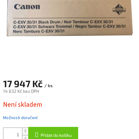
17 947 Kč
/ ks
14 832 Kč bez DPH
Měrná
Není skladem
cena:
Možnosti doručení
Přidat do košíku