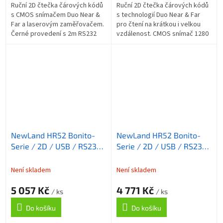
Ruční 2D čtečka čárových kódů
Ruční 2D čtečka čárových kódů
s CMOS snímačem Duo Near &
s technologií Duo Near & Far
Far a laserovým zaměřovačem.
pro čtení na krátkou i velkou
Černé provedení s 2m RS232
vzdálenost. CMOS snímač 1280
kabelem a multiadaptérem.
× 800 px, laserové zaměřování,
Odolnost IP54, čte 1D i 2D kódy,
IP54, odolnost proti pádu z...
dosah...
NewLand HR52 Bonito-
NewLand HR52 Bonito-
Serie / 2D / USB / RS232
Serie / 2D / USB / RS232
/ kit (USB / coiled) /
/ kit (USB / coiled) /
černá
černá
Není skladem
Není skladem
5 057 Kč
4 771 Kč
/ ks
/ ks
Do košíku
Do košíku