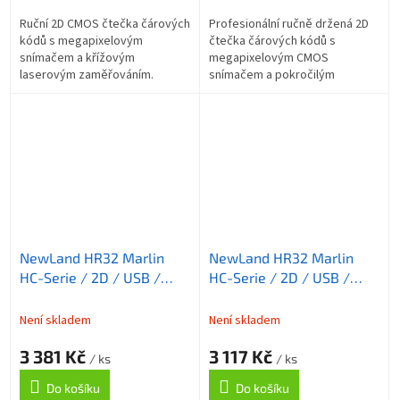
Ruční 2D CMOS čtečka čárových
Profesionální ručně držená 2D
kódů s megapixelovým
čtečka čárových kódů s
snímačem a křížovým
megapixelovým CMOS
laserovým zaměřováním.
snímačem a pokročilým
Funkce autosense, IP52 krytí,
laserovým zaměřováním. Krytí
GS1 Ready, pokročilé
IP52, odolnost proti pádu z 1,5
skriptování EasySet. Včetně
m, režim Acuscan pro...
3,5m...
NewLand HR32 Marlin
NewLand HR32 Marlin
HC-Serie / 2D / USB /
HC-Serie / 2D / USB /
RS232 / kit (USB) / bilá
RS232 / kit (USB) / bilá
Není skladem
Není skladem
3 381 Kč
3 117 Kč
/ ks
/ ks
Do košíku
Do košíku