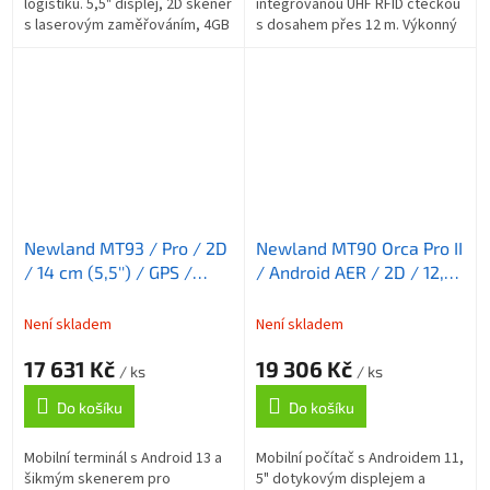
logistiku. 5,5" displej, 2D skener
integrovanou UHF RFID čtečkou
s laserovým zaměřováním, 4GB
s dosahem přes 12 m. Výkonný
RAM, 64GB úložiště, 5000mAh
osmijádrový procesor 2,2 GHz,
baterie, IP67, NFC, GPS,...
4 GB RAM, WiFi 6E, 4G, IP65,
odolný...
Newland MT93 / Pro / 2D
Newland MT90 Orca Pro II
/ 14 cm (5,5'') / GPS /
/ Android AER / 2D / 12,7
USB-C / BT / Wi-Fi / 4G /
cm (5'') / GPS / USB-C /
NFC / Android / kit / GMS
Wi-Fi / 4G / NFC /
Není skladem
Není skladem
Android / kit / GMS
17 631 Kč
19 306 Kč
/ ks
/ ks
Do košíku
Do košíku
Mobilní terminál s Android 13 a
Mobilní počítač s Androidem 11,
šikmým skenerem pro
5" dotykovým displejem a