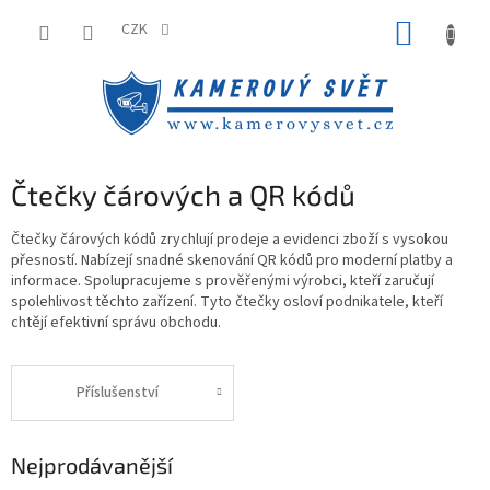
Přejít
NÁKUP
na
CZK
obsah
KOŠÍK
Čtečky čárových a QR kódů
Čtečky čárových kódů zrychlují prodeje a evidenci zboží s vysokou
přesností. Nabízejí snadné skenování QR kódů pro moderní platby a
informace. Spolupracujeme s prověřenými výrobci, kteří zaručují
spolehlivost těchto zařízení. Tyto čtečky osloví podnikatele, kteří
chtějí efektivní správu obchodu.
Příslušenství
Nejprodávanější