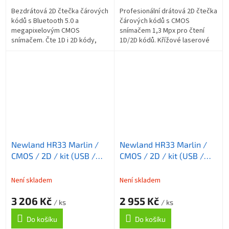
Bezdrátová 2D čtečka čárových
Profesionální drátová 2D čtečka
kódů s Bluetooth 5.0 a
čárových kódů s CMOS
megapixelovým CMOS
snímačem 1,3 Mpx pro čtení
snímačem. Čte 1D i 2D kódy,
1D/2D kódů. Křížové laserové
dosah až 100 m, baterie 2600
zaměřování, režim Acuscan,
mAh, odolnost IP52, pád z 1,5
IP52, kompatibilní s chytrým
m. V balení s...
stojanem....
Newland HR33 Marlin /
Newland HR33 Marlin /
CMOS / 2D / kit (USB /
CMOS / 2D / kit (USB /
coiled)
coiled)
Není skladem
Není skladem
3 206 Kč
2 955 Kč
/ ks
/ ks
Do košíku
Do košíku