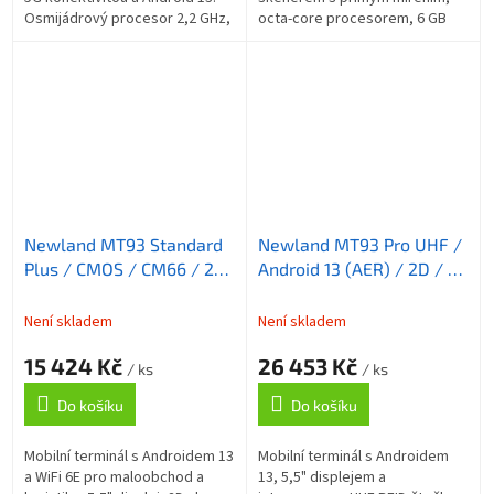
Osmijádrový procesor 2,2 GHz,
octa-core procesorem, 6 GB
6 GB RAM, 128 GB úložiště,
RAM, Wi-Fi 6E, 4G, NFC a
baterie 6000 mAh s rychlým...
odolností IP67 pro náročné
skladové...
Newland MT93 Standard
Newland MT93 Pro UHF /
Plus / CMOS / CM66 / 2D
Android 13 (AER) / 2D / 14
/ 14 cm (5,5'') / GPS /
cm (5,5'') / GPS / Gun /
USB-C / BT / Wi-Fi / 4G /
RFID / USB-C / BT / Wi-Fi
Není skladem
Není skladem
NFC / Android / kit / GM
/ Android / kit / R
15 424 Kč
26 453 Kč
/ ks
/ ks
Do košíku
Do košíku
Mobilní terminál s Androidem 13
Mobilní terminál s Androidem
a WiFi 6E pro maloobchod a
13, 5,5" displejem a