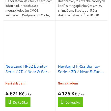
Bezdrátová 2D čtečka čárových
Bezdrátový 2D čtečka čárových
kódů s Bluetooth 5.0 a
kódů s megapixelovým CMOS
megapixelovým CMOS
snímačem, Bluetooth 5.0 a
snímačem. Podpora DotCode,
dokovací stanicí. Čte 1D i 2D
odolnost IP54, pádová odolnost
kódy včetně DotCode, dosah
1,8 m, baterie 2400mAh, duální
až 50 m, baterie 2400 mAh,
rozhraní...
odolnost...
NewLand HR52 Bonito-
NewLand HR52 Bonito-
Serie / 2D / Near & Far /
Serie / 2D / Near & Far /
USB / RS232 / kit (RS232)
USB / RS232 / kit (USB) /
/ černá
černá
Není skladem
Není skladem
4 621 Kč
4 126 Kč
/ ks
/ ks
Do košíku
Do košíku