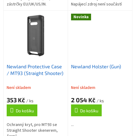
zástrčky EU/UK/US/IN.
Napájecí zdroj není součástí
Podporuje až 4 nebo 5
dodávky – objednat zvlášť
zřetězených zařízení.
(ADP710 nebo AD60-D-M).
Novinka
Newland Protective Case
Newland Holster (Gun)
/ MT93 (Straight Shooter)
Není skladem
Není skladem
353 Kč
2 054 Kč
/ ks
/ ks
Do košíku
Do košíku
Ochranný kryt, pro MT93 se
...
Straight Shooter skenerem,