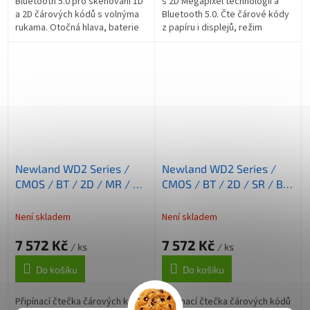
Bluetooth 5.0 pro skenování 1D
s 2D Megapixel technologií a
a 2D čárových kódů s volnýma
Bluetooth 5.0. Čte čárové kódy
rukama. Otočná hlava, baterie
z papíru i displejů, režim
670 mAh s výdrží 10 hodin,
hromadného skenování,
dosah 40 m, hmotnost 48 g,...
laserové zaměřování, IP65,
odolný při...
Newland WD2 Series /
Newland WD2 Series /
CMOS / BT / 2D / MR / BT
CMOS / BT / 2D / SR / BT
(5.0) / černá
(5.0) / černá
Není skladem
Není skladem
7 572 Kč
7 572 Kč
/ ks
/ ks
Do košíku
Do košíku
Připínací čtečka čárových kódů
Připínací čtečka čárových kódů