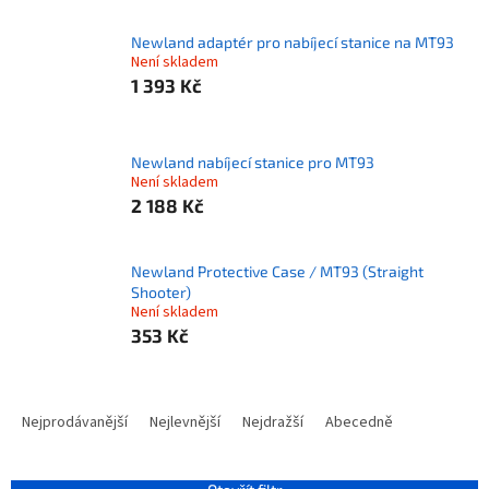
Newland adaptér pro nabíjecí stanice na MT93
Není skladem
1 393 Kč
Newland nabíjecí stanice pro MT93
Není skladem
2 188 Kč
Newland Protective Case / MT93 (Straight
Shooter)
Není skladem
353 Kč
Ř
a
Nejprodávanější
Nejlevnější
Nejdražší
Abecedně
z
e