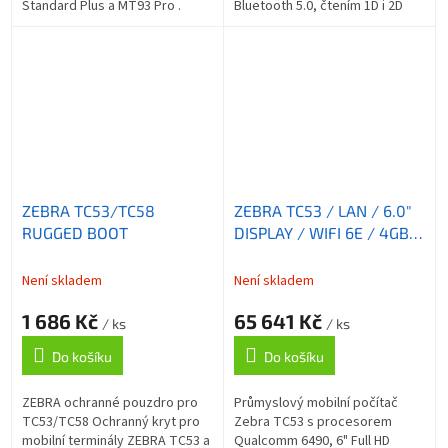
Standard Plus a MT93 Pro .
Bluetooth 5.0, čtením 1D i 2D
Tento držák nabízí možnost
kódů, antibakteriálním
používat čtečku v podobě
povrchem a rozhraními USB a
pistole, která je ideální...
RS-232.
ZEBRA TC53/TC58
ZEBRA TC53 / LAN / 6.0"
RUGGED BOOT
DISPLAY / WIFI 6E / 4GB
RAM / PTT / BT / NFC /
Android
Není skladem
Není skladem
1 686 Kč
65 641 Kč
/ ks
/ ks
Do košíku
Do košíku
ZEBRA ochranné pouzdro pro
Průmyslový mobilní počítač
TC53/TC58 Ochranný kryt pro
Zebra TC53 s procesorem
mobilní terminály ZEBRA TC53 a
Qualcomm 6490, 6" Full HD