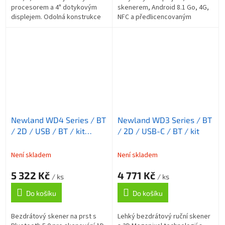
procesorem a 4" dotykovým
skenerem, Android 8.1 Go, 4G,
displejem. Odolná konstrukce
NFC a předlicencovaným
IP67 s pokročilým 2D skenerem,
softwarem DCAPP pro sběr a
4GB RAM, 64GB úložištěm, NFC,
správu dat. Ideální pro
4G,...
maloobchod, sklady a...
Newland WD4 Series / BT
Newland WD3 Series / BT
/ 2D / USB / BT / kit
/ 2D / USB-C / BT / kit
(USB)
Není skladem
Není skladem
5 322 Kč
4 771 Kč
/ ks
/ ks
Do košíku
Do košíku
Bezdrátový skener na prst s
Lehký bezdrátový ruční skener