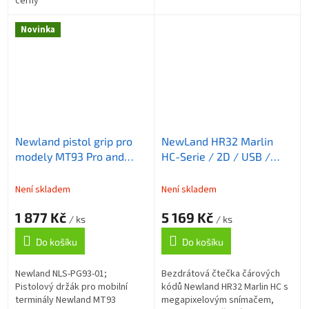
černý
Novinka
Newland pistol grip pro
NewLand HR32 Marlin
modely MT93 Pro and
HC-Serie / 2D / USB /
Standard Plus
RS232 / BT / kit (USB) /
bílá
Není skladem
Není skladem
1 877 Kč
5 169 Kč
/ ks
/ ks
Do košíku
Do košíku
Newland NLS-PG93-01;
Bezdrátová čtečka čárových
Pistolový držák pro mobilní
kódů Newland HR32 Marlin HC s
terminály Newland MT93
megapixelovým snímačem,