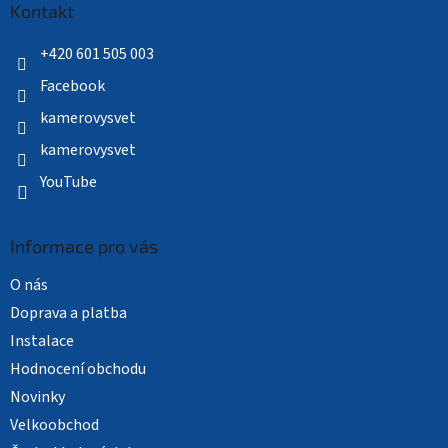
a
Kontakt
t
í
+420 601 505 003
Facebook
kamerovysvet
kamerovysvet
YouTube
Informace pro vás
O nás
Doprava a platba
Instalace
Hodnocení obchodu
Novinky
Velkoobchod