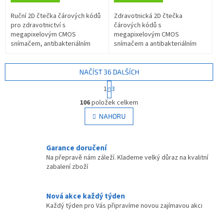
Ruční 2D čtečka čárových kódů
Zdravotnická 2D čtečka
pro zdravotnictví s
čárových kódů s
megapixelovým CMOS
megapixelovým CMOS
snímačem, antibakteriálním
snímačem a antibakteriálním
povrchem a IP52 krytím.
povlakem. Podpora 1D/2D
Podporuje 1D i 2D kódy, USB
kódů, automatické snímání
rozhraní, včetně skládacího...
Autosense, odolnost IP52,
NAČÍST 36 DALŠÍCH
duální rozhraní...
S
1
3
t
O
r
106
položek celkem
v
á
l
NAHORU
n
á
k
d
o
v
a
Garance doručení
á
c
Na přepravě nám záleží. Klademe velký důraz na kvalitní
n
í
zabalení zboží
í
p
r
v
Nová akce každý týden
k
Každý týden pro Vás připravíme novou zajímavou akci
y
v