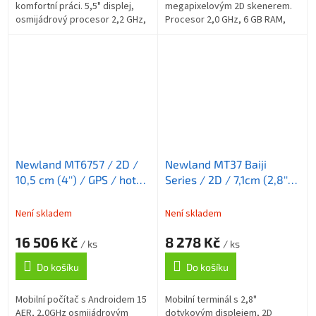
komfortní práci. 5,5" displej,
megapixelovým 2D skenerem.
osmijádrový procesor 2,2 GHz,
Procesor 2,0 GHz, 6 GB RAM,
6 GB RAM, 128 GB úložiště, WiFi
128 GB úložiště, 4G, Wi-Fi, GPS,
6E, 4G, NFC, GPS, IP67,
NFC, odolnost IP65,
odolnost...
certifikace...
Newland MT6757 / 2D /
Newland MT37 Baiji
10,5 cm (4'') / GPS / hot-
Series / 2D / 7,1cm (2,8'')
swap / USB-C / BT (BLE /
/ GPS / USB-C / BT / Wi-
5,0) / Wi-Fi / 4G / NFC /
Fi / 4G / NFC / Android /
Není skladem
Není skladem
Android / kit / GMS
kit / GMS
16 506 Kč
8 278 Kč
/ ks
/ ks
Do košíku
Do košíku
Mobilní počítač s Androidem 15
Mobilní terminál s 2,8"
AER, 2,0GHz osmijádrovým
dotykovým displejem, 2D