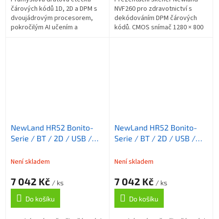
čárových kódů 1D, 2D a DPM s
NVF260 pro zdravotnictví s
dvoujádrovým procesorem,
dekódováním DPM čárových
pokročilým AI učením a
kódů. CMOS snímač 1280 × 800
trojbarevným osvětlením.
px, modré prstencové
Odolná konstrukce IP64, pád z
osvětlení, IP64, sterilizovatelný
1,8 m, rozhraní USB...
povrch, USB...
NewLand HR52 Bonito-
NewLand HR52 Bonito-
Serie / BT / 2D / USB /
Serie / BT / 2D / USB /
RS232 / BT / kit (USB) /
RS232 / BT / kit (USB) /
černá
černá
Není skladem
Není skladem
7 042 Kč
7 042 Kč
/ ks
/ ks
Do košíku
Do košíku