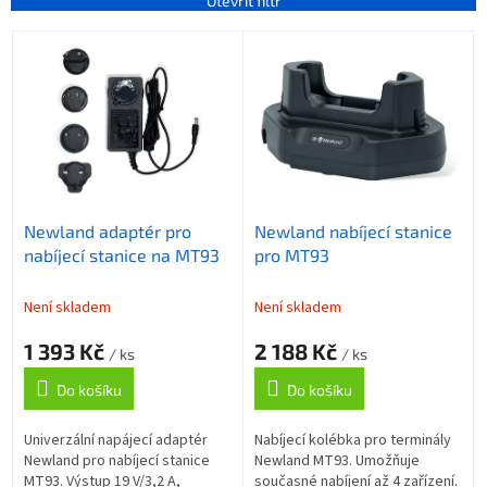
n
Otevřít filtr
í
V
p
ý
r
p
o
i
d
s
u
p
k
r
t
o
ů
Newland adaptér pro
Newland nabíjecí stanice
d
nabíjecí stanice na MT93
pro MT93
u
k
t
Není skladem
Není skladem
ů
1 393 Kč
2 188 Kč
/ ks
/ ks
Do košíku
Do košíku
Univerzální napájecí adaptér
Nabíjecí kolébka pro terminály
Newland pro nabíjecí stanice
Newland MT93. Umožňuje
MT93. Výstup 19 V/3,2 A,
současné nabíjení až 4 zařízení.