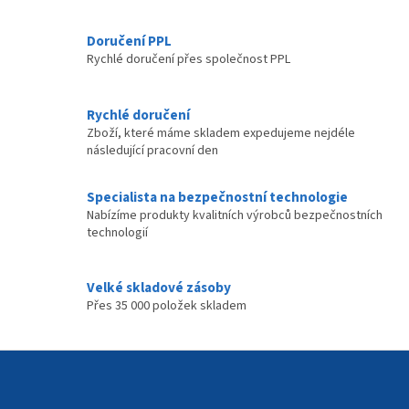
ý
p
Doručení PPL
i
Rychlé doručení přes společnost PPL
s
u
Rychlé doručení
Zboží, které máme skladem expedujeme nejdéle
následující pracovní den
Specialista na bezpečnostní technologie
Nabízíme produkty kvalitních výrobců bezpečnostních
technologií
Velké skladové zásoby
Přes 35 000 položek skladem
Z
á
p