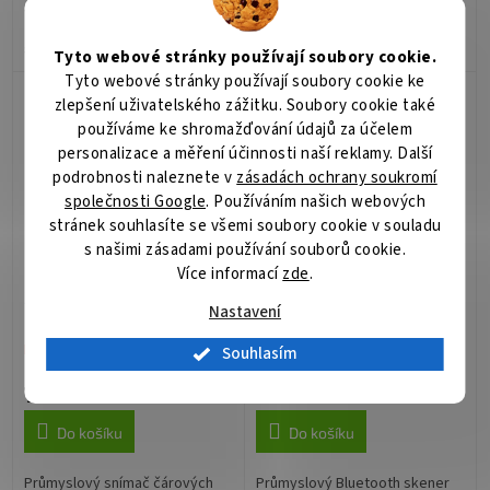
s Bluetooth 5.0 a laserovým
s 2D megapixelovým snímačem
zaměřováním. 2D Megapixel
a technologií Bluetooth 5.0.
snímač, hloubka čtení až 3,5 m,
Umožňuje práci s volnýma
Tyto webové stránky používají soubory cookie.
baterie 670 mAh s výdrží 10
rukama díky ergonomickému
Tyto webové stránky používají soubory cookie ke
hodin, IP65, odolnost proti
elektronickému řemínku, dosah
zlepšení uživatelského zážitku. Soubory cookie také
pádu...
až 80 m,...
používáme ke shromažďování údajů za účelem
personalizace a měření účinnosti naší reklamy. Další
podrobnosti naleznete v
zásadách ochrany soukromí
společnosti Google
. Používáním našich webových
stránek souhlasíte se všemi soubory cookie v souladu
s našimi zásadami používání souborů cookie.
Více informací
zde
.
NewLand NVH300-Serie /
Newland NVH220 Lophius
2D / DPM / USB / RS232 /
Series / BT / 2D / HD /
Nastavení
kit (USB) / černá /
USB / RS232 / BT / PS /2
oranžová
/ kit (USB) / černá /
Není skladem
Není skladem
Souhlasím
oranžová
7 595 Kč
13 219 Kč
/ ks
/ ks
Do košíku
Do košíku
Průmyslový snímač čárových
Průmyslový Bluetooth skener