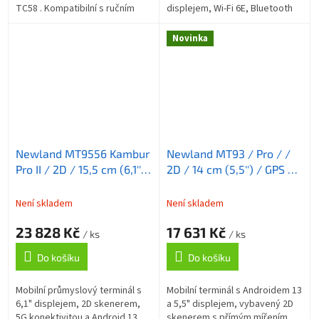
TC58 . Kompatibilní s ručním
displejem, Wi-Fi 6E, Bluetooth
popruhem a se zařízeními
5.2, skenerem čárových kódů,
používajícími baterii se...
16 Mpx fotoaparátem a krytím
Novinka
IP68.
Newland MT9556 Kambur
Newland MT93 / Pro / /
Pro II / 2D / 15,5 cm (6,1'')
2D / 14 cm (5,5'') / GPS /
/ GPS / USB-C / Wi-Fi /
USB-C / BT / Wi-Fi / 4G /
5G / NFC / Android / kit /
NFC / Android / kit / GMS
Není skladem
Není skladem
GMS
23 828 Kč
17 631 Kč
/ ks
/ ks
Do košíku
Do košíku
Mobilní průmyslový terminál s
Mobilní terminál s Androidem 13
6,1" displejem, 2D skenerem,
a 5,5" displejem, vybavený 2D
5G konektivitou a Android 13.
skenerem s přímým mířením,