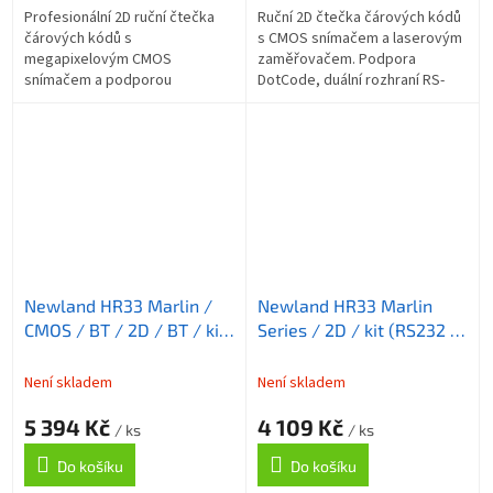
Profesionální 2D ruční čtečka
Ruční 2D čtečka čárových kódů
čárových kódů s
s CMOS snímačem a laserovým
megapixelovým CMOS
zaměřovačem. Podpora
snímačem a podporou
DotCode, duální rozhraní RS-
DotCode. Vybavena laserovým
232/USB, spirálový kabel 3,5 m,
zaměřovačem Acuscan,
autosense funkce, IP54
spirálovým USB kabelem 3,5 m
odolnost....
s automatickou...
Newland HR33 Marlin /
Newland HR33 Marlin
CMOS / BT / 2D / BT / kit
Series / 2D / kit (RS232 /
(USB)
coiled)
Není skladem
Není skladem
5 394 Kč
4 109 Kč
/ ks
/ ks
Do košíku
Do košíku