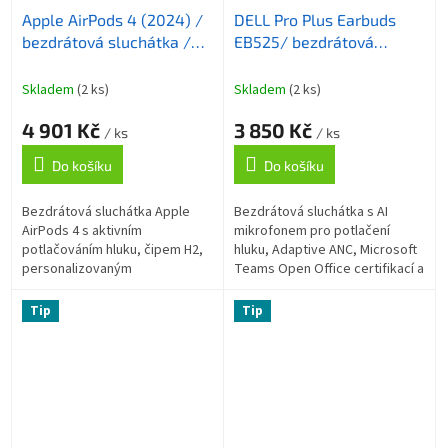
Apple AirPods 4 (2024) /
DELL Pro Plus Earbuds
bezdrátová sluchátka /
EB525/ bezdrátová
bílá / s aktivním
sluchátka/ Bluetooth/
potlačováním hluku
černá
Skladem
(2 ks)
Skladem
(2 ks)
4 901 Kč
3 850 Kč
/ ks
/ ks
Do košíku
Do košíku
Bezdrátová sluchátka Apple
Bezdrátová sluchátka s AI
AirPods 4 s aktivním
mikrofonem pro potlačení
potlačováním hluku, čipem H2,
hluku, Adaptive ANC, Microsoft
personalizovaným
Teams Open Office certifikací a
prostorovým zvukem,
až 33 hodin poslechu. IP54
adaptivním ekvalizérem a
odolnost, Bluetooth 5.3
Tip
Tip
odolností IP54. Až 30 hodin
multipoint,...
poslechu...