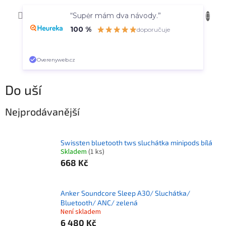
Přejít
NÁKUP
na
CZK
“Supėr mám dva návody.”
obsah
KOŠÍK
100 %
doporučuje
Overenyweb.cz
Do uší
Nejprodávanější
Swissten bluetooth tws sluchátka minipods bílá
Skladem
(1 ks)
668 Kč
Anker Soundcore Sleep A30/ Sluchátka/
Bluetooth/ ANC/ zelená
Není skladem
6 480 Kč