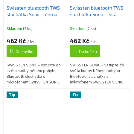
Swissten bluetooth TWS
Swissten bluetooth TWS
sluchátka Sonic - černá
sluchátka Sonic - bílá
Skladem
(2 ks)
Skladem
(2 ks)
462 Kč
462 Kč
/ ks
/ ks
Do košíku
Do košíku
SWISSTEN SONIC – vstupte do
SWISSTEN SONIC – vstupte do
světa hudby během pohybu
světa hudby během pohybu
Bluetooth sluchátka s
Bluetooth sluchátka s
mikrofonem SWISSTEN SONIC
mikrofonem SWISSTEN SONIC
pro moderní poslech hudby na
pro moderní poslech hudby na
cestách, během pohybu, ale
cestách, během pohybu, ale
Tip
Tip
také při lenošení v...
také při lenošení v...