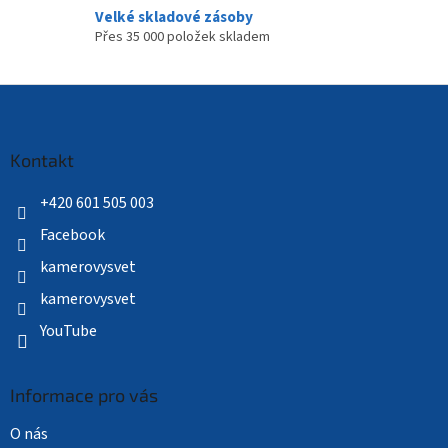
Velké skladové zásoby
Přes 35 000 položek skladem
Z
á
p
a
Kontakt
t
í
+420 601 505 003
Facebook
kamerovysvet
kamerovysvet
YouTube
Informace pro vás
O nás