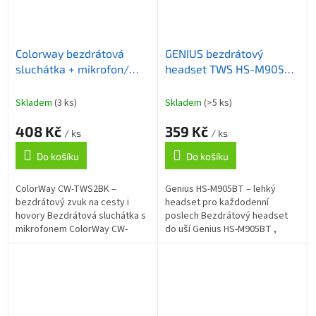
Colorway bezdrátová
GENIUS bezdrátový
sluchátka + mikrofon/
headset TWS HS-M905BT
TWS/ CW-TWS2BK/ černá
Black/ Bluetooth 5.3/
USB-C nabíjení/ černá
Skladem
(3 ks)
Skladem
(>5 ks)
408 Kč
359 Kč
/ ks
/ ks
Do košíku
Do košíku
ColorWay CW-TWS2BK –
Genius HS-M905BT – lehký
bezdrátový zvuk na cesty i
headset pro každodenní
hovory Bezdrátová sluchátka s
poslech Bezdrátový headset
mikrofonem ColorWay CW-
do uší Genius HS-M905BT ,
TWS2BK pro poslech hudby
který je určen především pro
bez limitujícího kabelu. Jsou
komfortní poslech hudby na
navržena pro všechna...
každém kroku. Design...