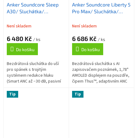
Anker Soundcore Sleep
Anker Soundcore Liberty 5
A30/ Sluchátka/
Pro Max/ Sluchátka/
Bluetooth/ ANC/ bílá
Bluetooth/ ANC/ Display/
černá
Není skladem
Není skladem
6 480 Kč
6 686 Kč
/ ks
/ ks
Do košíku
Do košíku
Bezdrátová sluchátka do uší
Bezdrátová sluchátka s AI
pro spánek s trojitým
zapisovačem poznámek, 1,78"
systémem redukce hluku
AMOLED displejem na pouzdře,
(Smart ANC až −30 dB, pasivní
čipem Thus™, adaptivním ANC
izolace, adaptivní maskování
4.0, HearID 5.0 a výdrží až 28
chrápání), výdrží 45 hodin a
hodin.
Tip
Tip
sledováním...