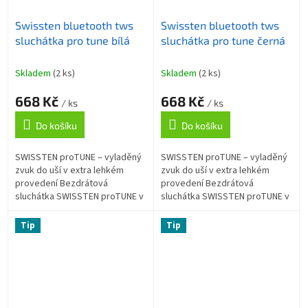
Swissten bluetooth tws
Swissten bluetooth tws
sluchátka pro tune bílá
sluchátka pro tune černá
Skladem
(2 ks)
Skladem
(2 ks)
668 Kč
668 Kč
/ ks
/ ks
Do košíku
Do košíku
SWISSTEN proTUNE – vyladěný
SWISSTEN proTUNE – vyladěný
zvuk do uší v extra lehkém
zvuk do uší v extra lehkém
provedení Bezdrátová
provedení Bezdrátová
sluchátka SWISSTEN proTUNE v
sluchátka SWISSTEN proTUNE v
lehkém designu, která jsou
lehkém designu, která jsou
určena pro komfortní poslech
určena pro komfortní poslech
Tip
Tip
na cestách....
na cestách....