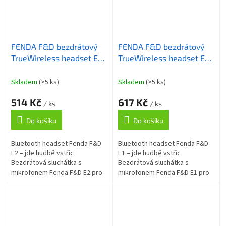
FENDA F&D bezdrátový
FENDA F&D bezdrátový
TrueWireless headset E2/
TrueWireless headset E1/
Bluetooth/ bílý
Bluetooth/ černý
Skladem
(>5 ks)
Skladem
(>5 ks)
514 Kč
617 Kč
/ ks
/ ks
Do košíku
Do košíku
Bluetooth headset Fenda F&D
Bluetooth headset Fenda F&D
E2 – jde hudbě vstříc
E1 – jde hudbě vstříc
Bezdrátová sluchátka s
Bezdrátová sluchátka s
mikrofonem Fenda F&D E2 pro
mikrofonem Fenda F&D E1 pro
poslech hudby. Díky technologii
poslech hudby. Díky technologii
Bluetooth 5.2 je zajištěno rychlé
Bluetooth 5.0 je zajištěno rychlé
a stabilní...
a stabilní...