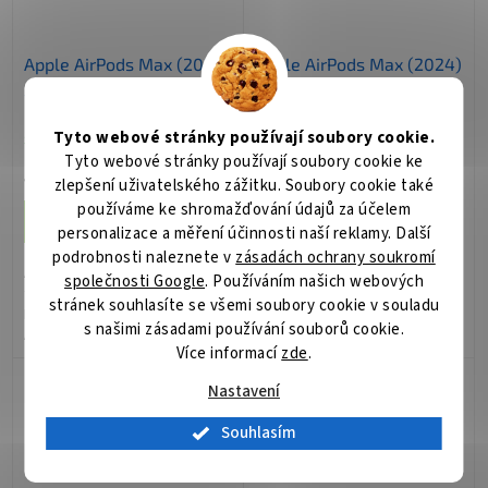
Apple AirPods Max (2024)
Apple AirPods Max (2024)
/ bezdrátová sluchátka /
/ bezdrátová sluchátka /
hvězdně bílá
temně inkoustová
Tyto webové stránky používají soubory cookie.
Skladem
(1 ks)
Skladem
(1 ks)
Tyto webové stránky používají soubory cookie ke
14 925 Kč
14 281 Kč
zlepšení uživatelského zážitku. Soubory cookie také
/ ks
/ ks
používáme ke shromažďování údajů za účelem
Do košíku
Do košíku
personalizace a měření účinnosti naší reklamy. Další
podrobnosti naleznete v
zásadách ochrany soukromí
Apple AirPods Max (2024) –
Apple AirPods Max (2024) –
společnosti Google
. Používáním našich webových
tohle budete chtít slyšet
tohle budete chtít slyšet
stránek souhlasíte se všemi soubory cookie v souladu
Bezdrátový headset Apple
Bezdrátový headset Apple
s našimi zásadami používání souborů cookie.
AirPods Max (2024) je tady, aby
AirPods Max (2024) je tady, aby
Více informací
zde
.
vám zprostředkoval
vám zprostředkoval
fantastické hudební zážitky.
fantastické hudební zážitky.
Nastavení
Ponořte se do audio...
Ponořte se do audio...
Souhlasím