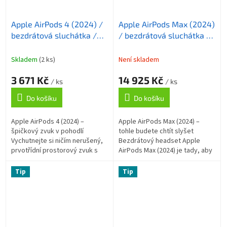
Apple AirPods 4 (2024) /
Apple AirPods Max (2024)
bezdrátová sluchátka /
/ bezdrátová sluchátka /
bílá
fialová
Skladem
(2 ks)
Není skladem
3 671 Kč
14 925 Kč
/ ks
/ ks
Do košíku
Do košíku
Apple AirPods 4 (2024) –
Apple AirPods Max (2024) –
špičkový zvuk v pohodlí
tohle budete chtít slyšet
Vychutnejte si ničím nerušený,
Bezdrátový headset Apple
prvotřídní prostorový zvuk s
AirPods Max (2024) je tady, aby
bezdrátovými sluchátky Apple
vám zprostředkoval
AirPods 4 (2024) . Tento model
fantastické hudební zážitky.
Tip
Tip
staví...
Ponořte se do audio...