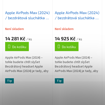
Apple AirPods Max (2024)
Apple AirPods Max (2024)
/ bezdrátová sluchátka /
/ bezdrátová sluchátka /
oranžová
modrá
Není skladem
Není skladem
14 281 Kč
14 925 Kč
/ ks
/ ks
Do košíku
Do košíku
Apple AirPods Max (2024) –
Apple AirPods Max (2024) –
tohle budete chtít slyšet
tohle budete chtít slyšet
Bezdrátový headset Apple
Bezdrátový headset Apple
AirPods Max (2024) je tady, aby
AirPods Max (2024) je tady, aby
vám zprostředkoval
vám zprostředkoval
fantastické hudební zážitky.
fantastické hudební zážitky.
Tip
Tip
Ponořte se do audio...
Ponořte se do audio...