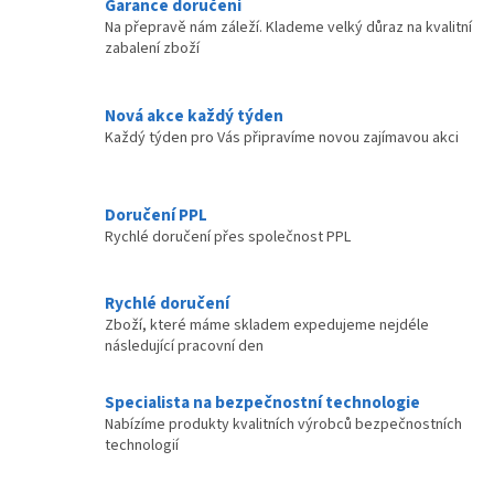
Garance doručení
á
Na přepravě nám záleží. Klademe velký důraz na kvalitní
d
zabalení zboží
a
c
í
Nová akce každý týden
p
Každý týden pro Vás připravíme novou zajímavou akci
r
v
k
y
Doručení PPL
v
Rychlé doručení přes společnost PPL
ý
p
i
Rychlé doručení
s
Zboží, které máme skladem expedujeme nejdéle
u
následující pracovní den
Specialista na bezpečnostní technologie
Nabízíme produkty kvalitních výrobců bezpečnostních
technologií