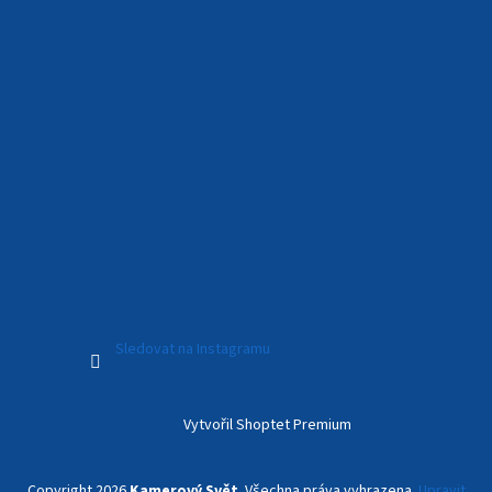
Sledovat na Instagramu
Vytvořil Shoptet Premium
Copyright 2026
Kamerový Svět
. Všechna práva vyhrazena.
Upravit