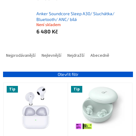
Anker Soundcore Sleep A30/ Sluchátka/
Bluetooth/ ANC/ bílá
Není skladem
6 480 Kč
Ř
a
Nejprodávanější
Nejlevnější
Nejdražší
Abecedně
z
e
n
Otevřít filtr
í
V
p
Tip
Tip
ý
r
p
o
i
d
s
u
p
k
r
t
o
ů