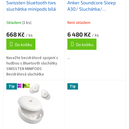
Swissten bluetooth tws
Anker Soundcore Sleep
d
sluchátka minipods bílá
A30/ Sluchátka/
u
Bluetooth/ ANC/ zelená
k
t
Skladem
(1 ks)
Není skladem
ů
668 Kč
6 480 Kč
/ ks
/ ks
Do košíku
Do košíku
Navažte bezdrátové spojení s
...
hudbou s Bluetooth sluchátky
SWISSTEN MINIPODS
Bezdrátová sluchátka
SWISSTEN MINIPODS se
zabudovaným mikrofonem a
Tip
Tip
silikonovými špunty . Díky tomu
se...