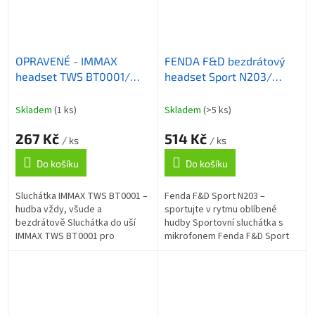
OPRAVENÉ - IMMAX
FENDA F&D bezdrátový
headset TWS BT0001/
headset Sport N203/
sluchátka + mikrofon/
Bluetooth/ sportovní
bezdrátová/ BT 4.2 +
design/ zelený
Skladem
(1 ks)
Skladem
(>5 ks)
EDR/ handsfree/ výdrž
267 Kč
514 Kč
3h/ dosah 10m/ čer...
/ ks
/ ks
Do košíku
Do košíku
Sluchátka IMMAX TWS BT0001 –
Fenda F&D Sport N203 –
hudba vždy, všude a
sportujte v rytmu oblíbené
bezdrátově Sluchátka do uší
hudby Sportovní sluchátka s
IMMAX TWS BT0001 pro
mikrofonem Fenda F&D Sport
komfortní poslech hudby
N203 vám zprostředkují jasné a
kdekoli na cestách i v pohodlí
čisté audio při venkovních
domova. Díky rozhraní...
aktivitách....