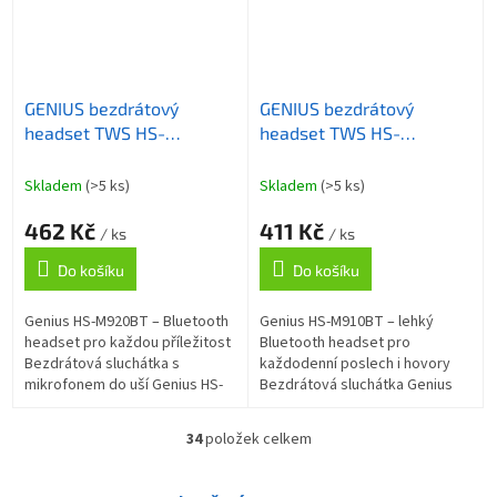
GENIUS bezdrátový
GENIUS bezdrátový
headset TWS HS-
headset TWS HS-
M920BT/ bílý/ LED/
M910BT/ černý/
Bluetooth 5.0/ USB-C
Bluetooth 5.0/ USB-C
Skladem
(>5 ks)
Skladem
(>5 ks)
nabíjení
nabíjení
462 Kč
411 Kč
/ ks
/ ks
Do košíku
Do košíku
Genius HS-M920BT – Bluetooth
Genius HS-M910BT – lehký
headset pro každou příležitost
Bluetooth headset pro
Bezdrátová sluchátka s
každodenní poslech i hovory
mikrofonem do uší Genius HS-
Bezdrátová sluchátka Genius
M920BT , která podpoří
HS-M910BT s mikrofonem pro
všestranný poslech i mobilní
komfortní poslech hudby,
34
položek celkem
O
komunikaci....
sledování filmů, videí...
v
l