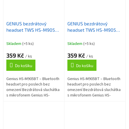
GENIUS bezdrátový
GENIUS bezdrátový
headset TWS HS-M905BT
headset TWS HS-M905BT
Light Purple/ Bluetooth
White/ Bluetooth 5.3/
5.3/ USB-C nabíjení/
USB-C nabíjení/ bílé
Skladem
(>5 ks)
Skladem
(>5 ks)
fialová
359 Kč
359 Kč
/ ks
/ ks
Do košíku
Do košíku
Genius HS-M905BT – Bluetooth
Genius HS-M905BT – Bluetooth
headset pro poslech bez
headset pro poslech bez
omezení Bezdrátová sluchátka
omezení Bezdrátová sluchátka
s mikrofonem Genius HS-
s mikrofonem Genius HS-
M905BT , která vám
M905BT , která vám
zprostředkují kvalitní audio na
zprostředkují kvalitní audio na
cestách. Kompaktní...
cestách. Kompaktní...