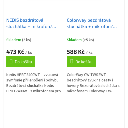
NEDIS bezdrátová
Colorway bezdrátová
sluchátka + mikrofon/
sluchátka + mikrofon/
TWS/ BT/ 94 dB/ výdrž 16
TWS/ CW-TWS2WT/ bílá
hodin/ hlasové ovládání/
Skladem
(2 ks)
Skladem
(>5 ks)
nabíjecí pouzdro/ USB-C/
473 Kč
588 Kč
bílé
/ ks
/ ks
Do košíku
Do košíku
Nedis HPBT2400WT – zvuková
ColorWay CW-TWS2WT –
symfonie při lenošení i pohybu
bezdrátový zvuk na cesty i
Bezdrátová sluchátka Nedis
hovory Bezdrátová sluchátka s
HPBT2400WT s mikrofonem pro
mikrofonem ColorWay CW-
komfortní poslech na cestách a
TWS2WT pro poslech hudby
během pohybu. Díky Bluetooth
bez limitujícího kabelu. Jsou
5.3...
navržena pro všechna...