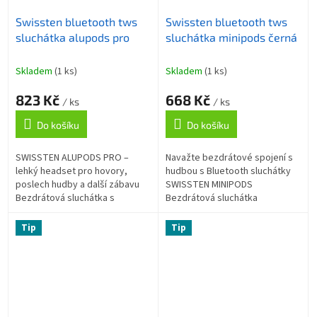
Swissten bluetooth tws
Swissten bluetooth tws
sluchátka alupods pro
sluchátka minipods černá
Skladem
(1 ks)
Skladem
(1 ks)
823 Kč
668 Kč
/ ks
/ ks
Do košíku
Do košíku
SWISSTEN ALUPODS PRO –
Navažte bezdrátové spojení s
lehký headset pro hovory,
hudbou s Bluetooth sluchátky
poslech hudby a další zábavu
SWISSTEN MINIPODS
Bezdrátová sluchátka s
Bezdrátová sluchátka
mikrofonem SWISSTEN
SWISSTEN MINIPODS se
ALUPODS PRO , která vám
zabudovaným mikrofonem a
Tip
Tip
zprostředkují čistý zvuk a...
silikonovými špunty . Díky tomu
se...