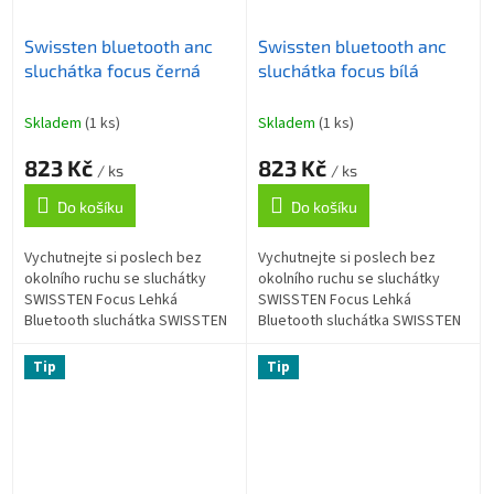
Swissten bluetooth anc
Swissten bluetooth anc
sluchátka focus černá
sluchátka focus bílá
Skladem
(1 ks)
Skladem
(1 ks)
823 Kč
823 Kč
/ ks
/ ks
Do košíku
Do košíku
Vychutnejte si poslech bez
Vychutnejte si poslech bez
okolního ruchu se sluchátky
okolního ruchu se sluchátky
SWISSTEN Focus Lehká
SWISSTEN Focus Lehká
Bluetooth sluchátka SWISSTEN
Bluetooth sluchátka SWISSTEN
Focus , která vám zprostředkují
Focus , která vám zprostředkují
jasný a čistý zvuk na cestách.
jasný a čistý zvuk na cestách.
Tip
Tip
Disponuje...
Disponuje...