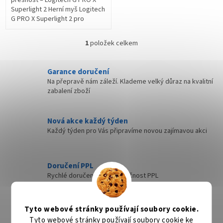
Superlight 2 Herní myš Logitech
G PRO X Superlight 2 pro
profesionální gaming.
Podporuje rychlé a přesné
1
položek celkem
O
ohyby kurzoru,...
v
l
Garance doručení
á
Na přepravě nám záleží. Klademe velký důraz na kvalitní
d
zabalení zboží
a
c
í
Nová akce každý týden
p
Každý týden pro Vás připravíme novou zajímavou akci
r
v
k
y
Doručení PPL
v
Rychlé doručení přes společnost PPL
ý
p
i
Rychlé doručení
s
Tyto webové stránky používají soubory cookie.
Zboží, které máme skladem expedujeme nejdéle
u
Tyto webové stránky používají soubory cookie ke