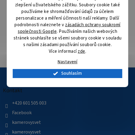
následující pracovní den
zlepšení uživatelského zážitku. Soubory cookie také
používáme ke shromažďování údajů za účelem
Specialista na bezpečnostní technologie
personalizace a měření účinnosti naší reklamy. Další
Nabízíme produkty kvalitních výrobců bezpečnostních
podrobnosti naleznete v
zásadách ochrany soukromí
technologií
společnosti Google
. Používáním našich webových
stránek souhlasíte se všemi soubory cookie v souladu
s našimi zásadami používání souborů cookie.
Velké skladové zásoby
Více informací
zde
.
Přes 35 000 položek skladem
Nastavení
Z
Souhlasím
á
p
a
Kontakt
t
í
+420 601 505 003
Facebook
kamerovysvet
kamerovysvet