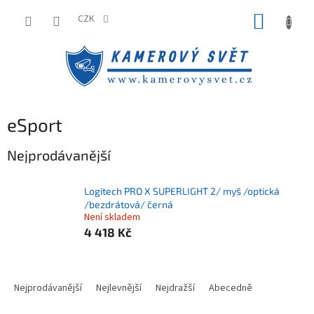
Přejít
NÁKUP
na
CZK
obsah
KOŠÍK
eSport
Nejprodávanější
Logitech PRO X SUPERLIGHT 2/ myš /optická
/bezdrátová/ černá
Není skladem
4 418 Kč
Ř
a
Nejprodávanější
Nejlevnější
Nejdražší
Abecedně
z