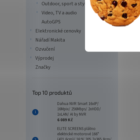
Outdoor, sport a styl
Video, TV a audio
AutoGPS
Elektronické cenovky
Nářadí Makita
Ozvučení
Výprodej
Značky
Top 10 produktů
Dahua NVR Smart 16xIP/
16Mpix/ 256Mbps/ 2xHDD/
1xLAN/ AI by NVR
6 089 Kč
ELITE SCREENS plátno
elektrické motorové 166"
(421,6cm)/ 16:9/ 205,7×365,8cm/