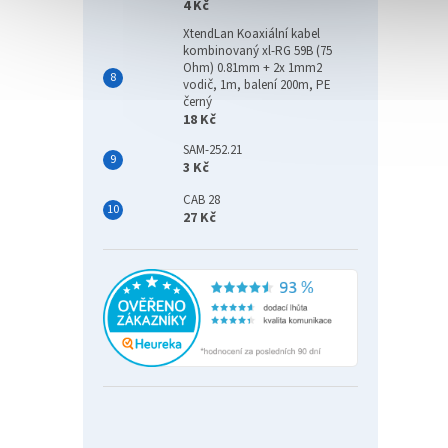
4 Kč
XtendLan Koaxiální kabel
kombinovaný xl-RG 59B (75
Ohm) 0.81mm + 2x 1mm2
vodič, 1m, balení 200m, PE
černý
18 Kč
SAM-252.21
3 Kč
CAB 28
27 Kč