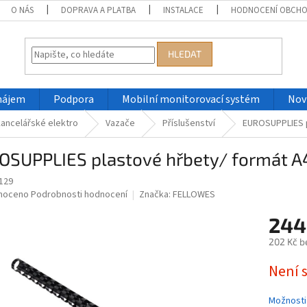
O NÁS
DOPRAVA A PLATBA
INSTALACE
HODNOCENÍ OBCH
HLEDAT
nájem
Podpora
Mobilní monitorovací systém
Nov
ancelářské elektro
Vazače
Příslušenství
EUROSUPPLIES p
OSUPPLIES plastové hřbety/ formát A
129
né
noceno
Podrobnosti hodnocení
Značka:
FELLOWES
ní
244
u
202 Kč b
Měrná
Není 
cena:
ek.
Možnosti