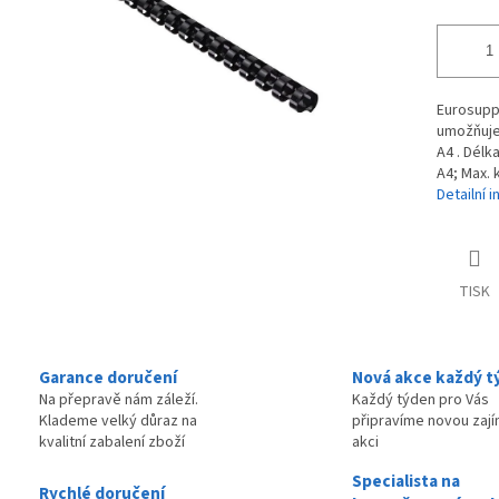
Eurosuppl
umožňuje 
A4 . Délk
A4; Max. 
Detailní 
TISK
Garance doručení
Nová akce každý t
Na přepravě nám záleží.
Každý týden pro Vás
Klademe velký důraz na
připravíme novou zaj
kvalitní zabalení zboží
akci
Specialista na
Rychlé doručení