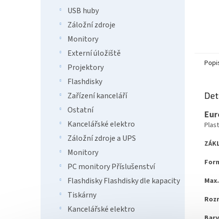
USB huby
Záložní zdroje
Monitory
Externí úložiště
Popi
Projektory
Flashdisky
Det
Zařízení kanceláří
Ostatní
Eur
Kancelářské elektro
Plas
Záložní zdroje a UPS
ZÁKL
Monitory
Form
PC monitory Příslušenství
Flashdisky Flashdisky dle kapacity
Max.
Tiskárny
Roz
Kancelářské elektro
Barv