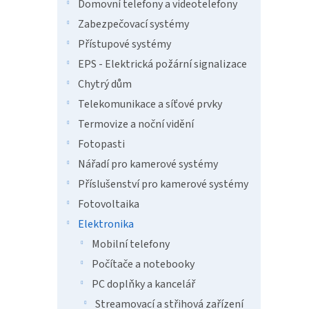
n
Domovní telefony a videotelefony
e
Zabezpečovací systémy
l
Přístupové systémy
EPS - Elektrická požární signalizace
Chytrý dům
Telekomunikace a síťové prvky
Termovize a noční vidění
Fotopasti
Nářadí pro kamerové systémy
Příslušenství pro kamerové systémy
Fotovoltaika
Elektronika
Mobilní telefony
Počítače a notebooky
PC doplňky a kancelář
Streamovací a střihová zařízení