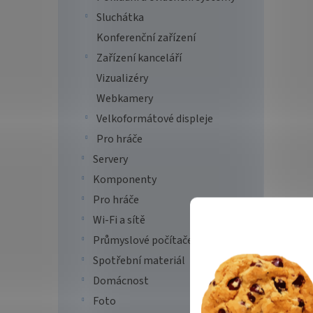
Sluchátka
Konferenční zařízení
Zařízení kanceláří
Vizualizéry
Webkamery
Velkoformátové displeje
Pro hráče
Servery
Komponenty
Pro hráče
Wi-Fi a sítě
Průmyslové počítače
Spotřební materiál
Domácnost
Foto