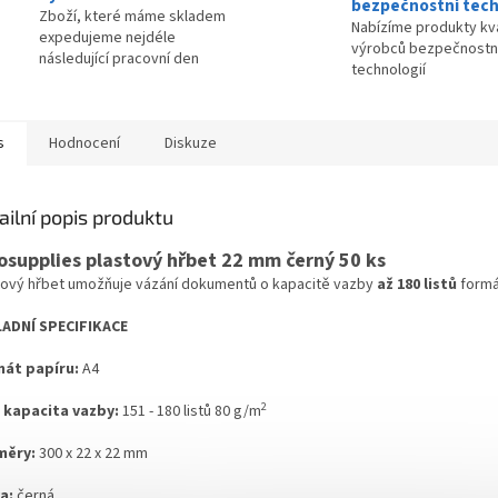
bezpečnostní tech
Zboží, které máme skladem
Nabízíme produkty kva
expedujeme nejdéle
výrobců bezpečnostn
následující pracovní den
technologií
s
Hodnocení
Diskuze
ailní popis produktu
osupplies plastový hřbet 22 mm černý 50 ks
tový hřbet umožňuje vázání dokumentů o kapacitě vazby
až 180 listů
form
ADNÍ SPECIFIKACE
át papíru:
A4
2
 kapacita vazby:
151 - 180 listů 80 g/m
měry:
300 x 22 x 22 mm
a:
černá