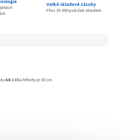
nologie
Velké skladové zásoby
litních
Přes 35 000 položek skladem
ích
átu
A4
. Délka hřbetu je 30 cm.