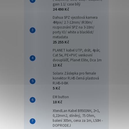
gain 1.1/ case bílý
24 490 Kč
Dahua SPZ vjezdová kamera
4Mpix/ 2.7-12mm/ IR30m/
rozpoznání SPZ na 3-10m/
porty IO/ white a blacklist/
metadata
25 255 Kč
PLANET kabel UTP, drát, 4pár,
Cat 5e, PE+PVC venkovní
dvouplášť, Planet Elite, Dca 1m
13 Kč
Solarix Záslepka pro female
konektor RJ45 černá plastová
RJ45-0-BK
5 Kč
EM button
18 Kč
XtendLan Kabel B9501NH, 2+1,
0,22mm2, stíněný, 75 Ohm,
balení 305m, cena za 1m, LS0H -
DOPRODEJ