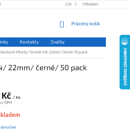
ODU
NOVINKY
VELKOOBCHOD
CZK
ČASTO KLADENÉ DOTAZY
Přihlášení
NÁKUPNÍ
Prázdný košík
KOŠÍK
inky
Kontakty
Značky
lastové hřbety/ formát A4/ 22mm/ černé/ 50 pack
4/ 22mm/ černé/ 50 pack
 Kč
/ ks
ez DPH
skladem
 doručení