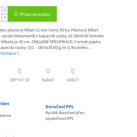
Přidat do košíku
ies plastový hřbet 22 mm černý 50 ks; Plastový hřbet
vázání dokumentů o kapacitě vazby až 180 listů formátu
a hřbetu je 30 cm. ZÁKLADNÍ SPECIFIKACE; Formát papíru:
kapacita vazby: 151 - 180 listů 80 g/m 2; Rozměry: ...
informace
ZEPTAT SE
HLÍDAT
SDÍLET
ýden
Doručení PPL
Rychlé doručení přes
ímavou
společnost PPL