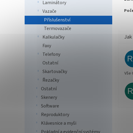
Laminátory
Poče
Vazače
Příslušenství
Termovazače
Kalkulačky
Faxy
Telefony
Ostatní
Skartovačky
Vše 
Řezačky
Ostatní
Skenery
Software
Reproduktory
Klávesnice a myši
Pokladní a evidenční systémy