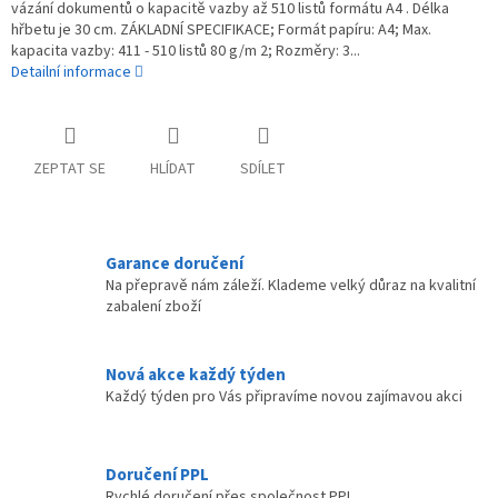
vázání dokumentů o kapacitě vazby až 510 listů formátu A4 . Délka
hřbetu je 30 cm. ZÁKLADNÍ SPECIFIKACE; Formát papíru: A4; Max.
kapacita vazby: 411 - 510 listů 80 g/m 2; Rozměry: 3...
Detailní informace
ZEPTAT SE
HLÍDAT
SDÍLET
Garance doručení
Na přepravě nám záleží. Klademe velký důraz na kvalitní
zabalení zboží
Nová akce každý týden
Každý týden pro Vás připravíme novou zajímavou akci
Doručení PPL
Rychlé doručení přes společnost PPL