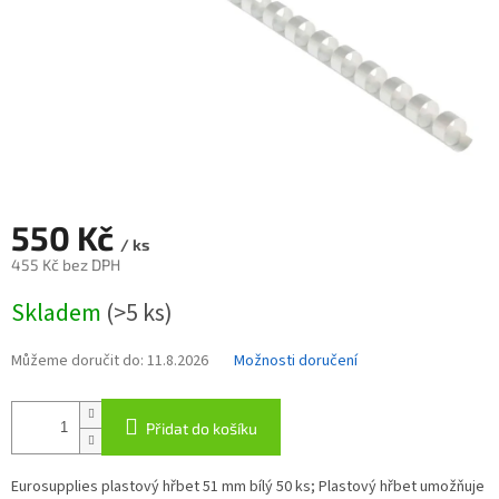
550 Kč
/ ks
455 Kč bez DPH
Měrná
Skladem
(>5 ks)
cena:
Můžeme doručit do:
11.8.2026
Možnosti doručení
Přidat do košíku
Eurosupplies plastový hřbet 51 mm bílý 50 ks; Plastový hřbet umožňuje