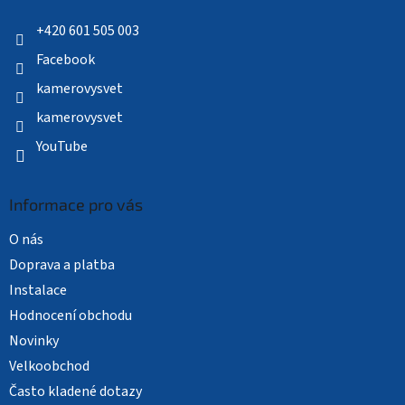
t
í
+420 601 505 003
Facebook
kamerovysvet
kamerovysvet
YouTube
Informace pro vás
O nás
Doprava a platba
Instalace
Hodnocení obchodu
Novinky
Velkoobchod
Často kladené dotazy