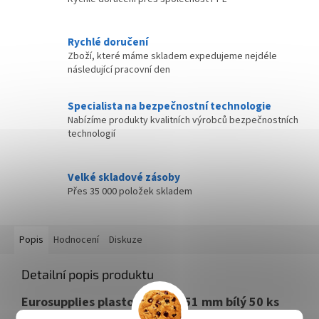
Rychlé doručení
Zboží, které máme skladem expedujeme nejdéle
následující pracovní den
Specialista na bezpečnostní technologie
Nabízíme produkty kvalitních výrobců bezpečnostních
technologií
Velké skladové zásoby
Přes 35 000 položek skladem
Popis
Hodnocení
Diskuze
Detailní popis produktu
Eurosupplies plastový hřbet 51 mm bílý 50 ks
Plastový hřbet umožňuje vázání dokumentů o kapacitě vazby
až