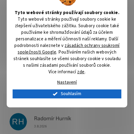
510 listů
formátu
A4
. Délka hřbetu je 30 cm.
Tyto webové stránky používají soubory cookie.
ZÁKLADNÍ SPECIFIKACE
Tyto webové stránky používají soubory cookie ke
zlepšení uživatelského zážitku. Soubory cookie také
Formát papíru:
A4
používáme ke shromažďování údajů za účelem
2
personalizace a měření účinnosti naší reklamy. Další
Max. kapacita vazby:
411 - 510 listů 80 g/m
podrobnosti naleznete v
zásadách ochrany soukromí
Rozměry:
300 x 51 x 51 mm
společnosti Google
. Používáním našich webových
stránek souhlasíte se všemi soubory cookie v souladu
Barva:
bílá
s našimi zásadami používání souborů cookie.
Více informací
zde
.
Počet kusů v balení:
50
Nastavení
Souhlasím
Radomír Hurník
RH
Hodnocení obchodu je 5 z 5 hvězdiček.
3.8.2026