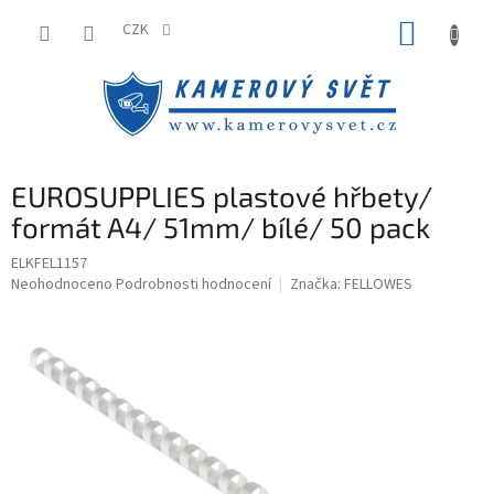
Přejít
NÁKUP
na
CZK
obsah
KOŠÍK
EUROSUPPLIES plastové hřbety/
formát A4/ 51mm/ bílé/ 50 pack
ELKFEL1157
Průměrné
Neohodnoceno
Podrobnosti hodnocení
Značka:
FELLOWES
hodnocení
produktu
je
0,0
z
5
hvězdiček.