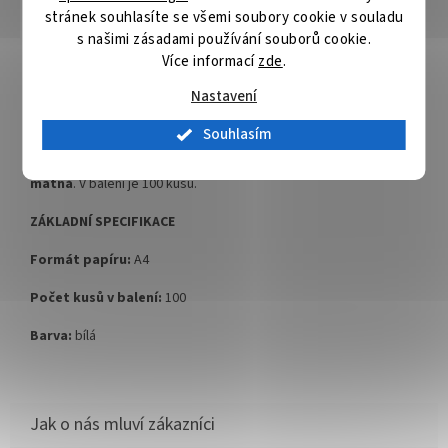
stránek souhlasíte se všemi soubory cookie v souladu
Popis
Hodnocení
Diskuze
s našimi zásadami používání souborů cookie.
Více informací
zde
.
Detailní popis produktu
Nastavení
Eurosupplies Chromo A4
Vázací desky
formátu A4
jsou vhodné pro tvorbu kroužkové
Souhlasím
vazby, zaručují profesionální vzhled a trvalost prezentace. Z
jedné strany mají
barevný leštěný povrch
, druhá strana je
bílá
matná
. V balení je 100 kusů.
ZÁKLADNÍ SPECIFIKACE
Formát papíru:
A4
Počet kusů v balení:
100
Barva:
bílá