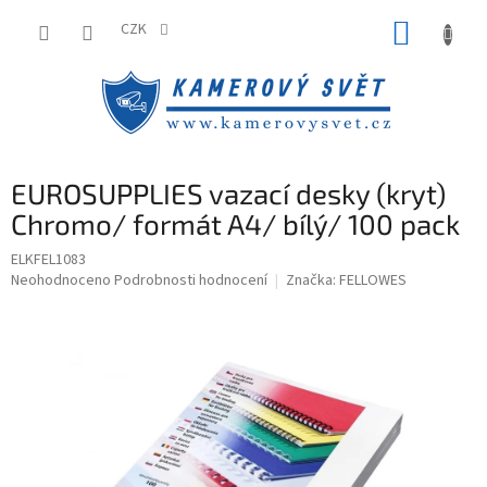
Přejít
NÁKUP
na
CZK
obsah
KOŠÍK
EUROSUPPLIES vazací desky (kryt)
Chromo/ formát A4/ bílý/ 100 pack
ELKFEL1083
Průměrné
Neohodnoceno
Podrobnosti hodnocení
Značka:
FELLOWES
hodnocení
produktu
je
0,0
z
5
hvězdiček.