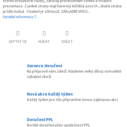
tvorbu kroužkové vazby, zaručují profesionální vzhled a trvalost
prezentace. Z jedné strany mají barevný leštěný povrch , druhá strana
je bílá matná . V balení je 100 kusů. ZÁKLADNÍ SPECI...
Detailní informace
ZEPTAT SE
HLÍDAT
SDÍLET
Garance doručení
Na přepravě nám záleží. Klademe velký důraz na kvalitní
zabalení zboží
Nová akce každý týden
Každý týden pro Vás připravíme novou zajímavou akci
Doručení PPL
Rychlé doručení přes společnost PPL