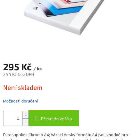
295 Kč
/ ks
244 Kč bez DPH
Měrná
Není skladem
cena:
Možnosti doručení
Přidat do košíku
Eurosupplies Chromo A4; Vázací desky formátu A4 jsou vhodné pro