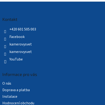
Z
á
p
a
Kontakt
t
í
+420 601 505 003
Facebook
kamerovysvet
kamerovysvet
YouTube
Informace pro vás
O nás
Doprava a platba
Instalace
Hodnocení obchodu