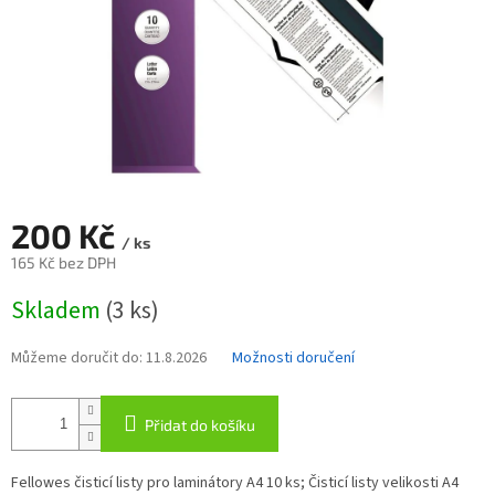
200 Kč
/ ks
165 Kč bez DPH
Měrná
Skladem
(3 ks)
cena:
Můžeme doručit do:
11.8.2026
Možnosti doručení
Přidat do košíku
Fellowes čisticí listy pro laminátory A4 10 ks; Čisticí listy velikosti A4