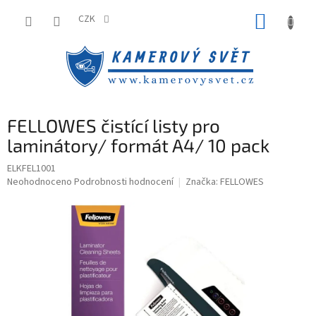
Přejít
NÁKUP
na
CZK
obsah
KOŠÍK
FELLOWES čistící listy pro
laminátory/ formát A4/ 10 pack
ELKFEL1001
Průměrné
Neohodnoceno
Podrobnosti hodnocení
Značka:
FELLOWES
hodnocení
produktu
je
0,0
z
5
hvězdiček.