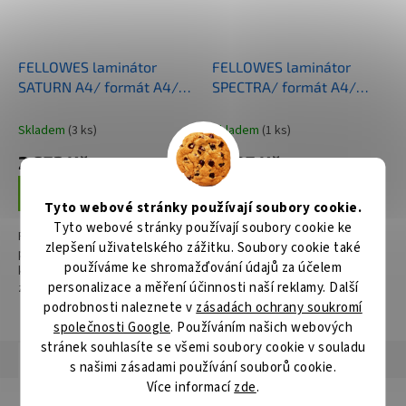
FELLOWES laminátor
FELLOWES laminátor
SATURN A4/ formát A4/
SPECTRA/ formát A4/
laminovací šířka 235 mm/
laminovací šířka 230 mm/
fólie 80-125 mic
fólie 125 mic/ černo-
Skladem
(3 ks)
Skladem
(1 ks)
stříbrný
2 873 Kč
1 307 Kč
Do košíku
Do košíku
Tyto webové stránky používají soubory cookie.
Tyto webové stránky používají soubory cookie ke
Fellowes Saturn 3i A4; Laminátor
Fellowes Spectra A4; Laminátor
zlepšení uživatelského zážitku. Soubory cookie také
pro domácnost či malou
pro osobní použití umožňuje
používáme ke shromažďování údajů za účelem
kancelář . Umožňuje laminování
laminování za tepla ve formátu
personalizace a měření účinnosti naší reklamy. Další
za tepla i za studena ve formátu
A4 bez nutnosti použití
A4 bez nutnosti použití
ochranné obálky. Vyznačuje se
podrobnosti naleznete v
zásadách ochrany soukromí
ochranné obálky. Díky systému
snadnou obsluhou a žádnými...
společnosti Google
. Používáním našich webových
Jam...
stránek souhlasíte se všemi soubory cookie v souladu
Popis
Hodnocení
Diskuze
s našimi zásadami používání souborů cookie.
Více informací
zde
.
Detailní popis produktu