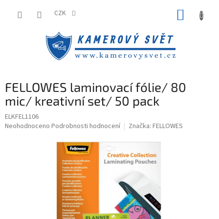
Přejít
NÁKUP
na
CZK
obsah
KOŠÍK
FELLOWES laminovací fólie/ 80
mic/ kreativní set/ 50 pack
ELKFEL1106
Průměrné
Neohodnoceno
Podrobnosti hodnocení
Značka:
FELLOWES
hodnocení
produktu
je
0,0
z
5
hvězdiček.