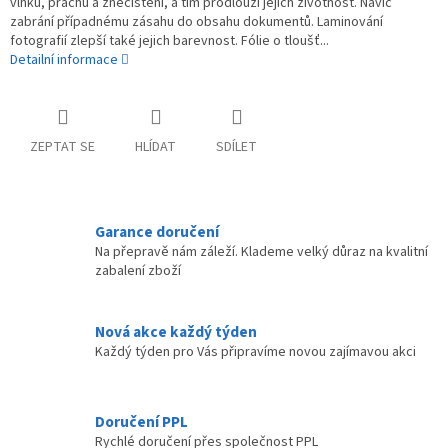
vlhku, prachu a znečištění, a tím prodlouží jejich životnost. Navíc
zabrání případnému zásahu do obsahu dokumentů. Laminování
fotografií zlepší také jejich barevnost. Fólie o tloušť...
Detailní informace
ZEPTAT SE
HLÍDAT
SDÍLET
Garance doručení
Na přepravě nám záleží. Klademe velký důraz na kvalitní
zabalení zboží
Nová akce každý týden
Každý týden pro Vás připravíme novou zajímavou akci
Doručení PPL
Rychlé doručení přes společnost PPL