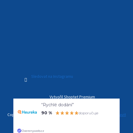
Sledovat na Instagramu
Vytvořil Shoptet Premium
“Rychlé dodání”
90 %
doporučuje
Copyright 2026
Kamerový Svět
. Všechna práva vyhrazena.
Upravit
nastavení cookies
Overenyweb.cz