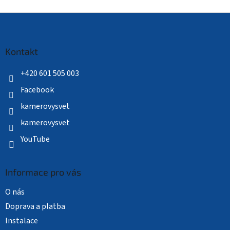
Z
á
p
a
Kontakt
t
í
+420 601 505 003
Facebook
kamerovysvet
kamerovysvet
YouTube
Informace pro vás
O nás
Doprava a platba
Instalace