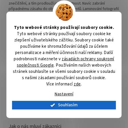
znečištění, a tím prodlouží jejich životnost. Navíc zabrání
případnému zásahu do obsahu dokumentů. Laminování fotografií
zlepší také jejich barevnost. Fólie o tloušťce
80 mikronů
jsou
určené k laminaci poznámek, dokumentů a fotografií. Oproti
standardní velikosti formátu papíru mají po stranách přesah
cca
Tyto webové stránky používají soubory cookie.
3 mm
.
Tyto webové stránky používají soubory cookie ke
zlepšení uživatelského zážitku. Soubory cookie také
Balení obsahuje 10 ks A4 80 µm lesklé, 10 ks A4 80 µm matné, 10
používáme ke shromažďování údajů za účelem
ks A4 80 µm samolepící, 10 ks A5 80 µm lesklé a 10 ks 100 × 150
mm 80 µm lesklé fólie.
personalizace a měření účinnosti naší reklamy. Další
podrobnosti naleznete v
zásadách ochrany soukromí
ZÁKLADNÍ SPECIFIKACE
společnosti Google
. Používáním našich webových
stránek souhlasíte se všemi soubory cookie v souladu
Formát:
A4, A5, 10 × 15 cm
s našimi zásadami používání souborů cookie.
Tloušťka:
80 µm
Více informací
zde
.
Barva:
transparentní
Úprava:
lesklá, matná
Nastavení
Rozměry:
303 × 216 mm, 216 × 154 mm, 159 × 108 mm
Počet kusů v balení:
50
Souhlasím