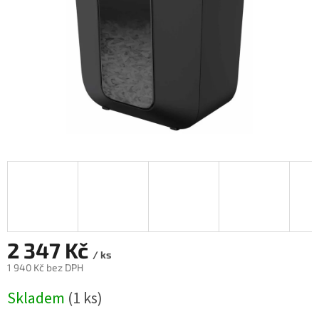
2 347 Kč
/ ks
1 940 Kč bez DPH
Měrná
Skladem
(1 ks)
cena: