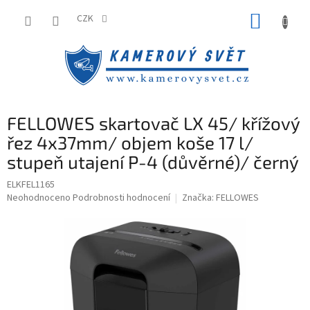
Přejít
NÁKUP
na
CZK
obsah
KOŠÍK
FELLOWES skartovač LX 45/ křížový
řez 4x37mm/ objem koše 17 l/
stupeň utajení P-4 (důvěrné)/ černý
ELKFEL1165
Průměrné
Neohodnoceno
Podrobnosti hodnocení
Značka:
FELLOWES
hodnocení
produktu
je
0,0
z
5
hvězdiček.