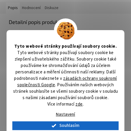
Popis
Hodnocení
Diskuze
Detailní popis produktu
Fellowes LX 45
Skartovačka s křížovým řezem. Dokáže pojmout až
8 listů
papíru A4 najednou. Poradí si také s ničením
platebních karet
,
Tyto webové stránky používají soubory cookie.
malých sponek a svorek v dokumentech. Odpadní koš s velkým
Tyto webové stránky používají soubory cookie ke
průzorem umožňuje vizuálně kontrolovat míru zaplnění. Funkce
zlepšení uživatelského zážitku. Soubory cookie také
Safety Lock
předchází náhodnému spuštění zařízení dětmi
používáme ke shromažďování údajů za účelem
nebo zvířaty.
personalizace a měření účinnosti naší reklamy. Další
podrobnosti naleznete v
zásadách ochrany soukromí
ZÁKLADNÍ SPECIFIKACE
společnosti Google
. Používáním našich webových
Typ řezu:
křížový
stránek souhlasíte se všemi soubory cookie v souladu
Šířka vstupu:
220 mm
s našimi zásadami používání souborů cookie.
Šířka řezu:
4× 37 mm
Více informací
zde
.
Rychlost řezu:
4 m/min
Formát:
A4
Nastavení
Bezpečnostní úroveň podle NBÚ:
2 - důvěrné
Bezpečnostní stupeň DIN:
P4, T4
Souhlasím
Objem odpadního koše:
17 l