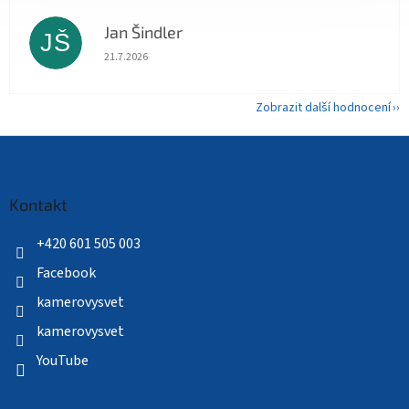
Jan Šindler
JŠ
Hodnocení obchodu je 5 z 5 hvězdiček.
21.7.2026
Zobrazit další hodnocení
Z
á
p
a
Kontakt
t
í
+420 601 505 003
Facebook
kamerovysvet
kamerovysvet
YouTube