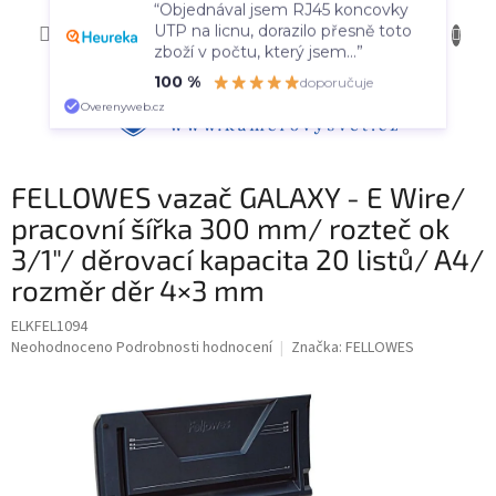
Přejít
NÁKUP
na
CZK
“Objednával jsem RJ45 koncovky
obsah
KOŠÍK
UTP na licnu, dorazilo přesně toto
zboží v počtu, který jsem...”
100 %
doporučuje
Overenyweb.cz
FELLOWES vazač GALAXY - E Wire/
pracovní šířka 300 mm/ rozteč ok
3/1"/ děrovací kapacita 20 listů/ A4/
rozměr děr 4×3 mm
ELKFEL1094
Průměrné
Neohodnoceno
Podrobnosti hodnocení
Značka:
FELLOWES
hodnocení
produktu
je
0,0
z
5
hvězdiček.