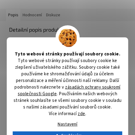
Popis
Hodnocení
Diskuze
Detailní popis produktu
Fellowes Galaxy e Wire
Elektrický vazač pro vazbu do kovových hřbetů
s roztečí ok
3/1"
. Vertikální vkládání listů umožňuje bezchybnou perforaci.
Tyto webové stránky používají soubory cookie.
Pákové provedení děrovacího mechanismu zajišťuje menší
Tyto webové stránky používají soubory cookie ke
námahu při děrování většího počtu listů. Stroj je vybaven
zlepšení uživatelského zážitku. Soubory cookie také
zásobníkem na uložení hřbetů a integrovanou měrkou pro
používáme ke shromažďování údajů za účelem
správnou volbu průměru hřbetu. Součástí balení je sada 20
personalizace a měření účinnosti naší reklamy. Další
obálek a hřbetů.
podrobnosti naleznete v
zásadách ochrany soukromí
společnosti Google
. Používáním našich webových
ZÁKLADNÍ SPECIFIKACE
stránek souhlasíte se všemi soubory cookie v souladu
Typ vazby:
kovovými kroužky
s našimi zásadami používání souborů cookie.
Formát papíru:
A4
Více informací
zde
.
Výbava:
zásuvka pro uložení hřbetů, dokumentů, odpadu,
měrka výběru hřbetu, základní sada
Nastavení
Max. kapacita vazby (80g listů):
130
Max. kapacita děrování listů (80g listů):
20