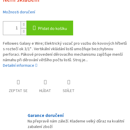
cena:
Možnosti doručení
Přidat do košíku
Fellowes Galaxy e Wire; Elektrický vazač pro vazbu do kovových hřbetů
s roztečí ok 3/1" . Vertikální vkládání listů umožňuje bezchybnou
perforaci. Pákové provedení děrovacího mechanismu zajišťuje menší
námahu při děrování většího počtu listů. Stroj je...
Detailní informace
ZEPTAT SE
HLÍDAT
SDÍLET
Garance doručení
Na přepravě nám záleží. Klademe velký důraz na kvalitní
zabalení zboží