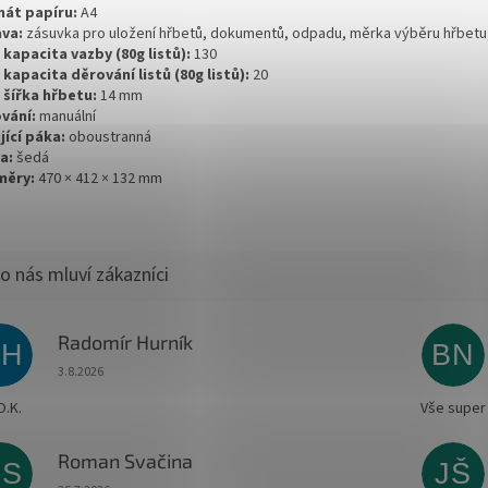
át papíru:
A4
va:
zásuvka pro uložení hřbetů, dokumentů, odpadu, měrka výběru hřbetu,
 kapacita vazby (80g listů):
130
 kapacita děrování listů (80g listů):
20
 šířka hřbetu:
14 mm
vání:
manuální
jící páka:
oboustranná
a:
šedá
měry:
470 × 412 × 132 mm
Radomír Hurník
RH
BN
Hodnocení obchodu je 5 z 5 hvězdiček.
3.8.2026
O.K.
Vše super
Roman Svačina
RS
JŠ
Hodnocení obchodu je 5 z 5 hvězdiček.