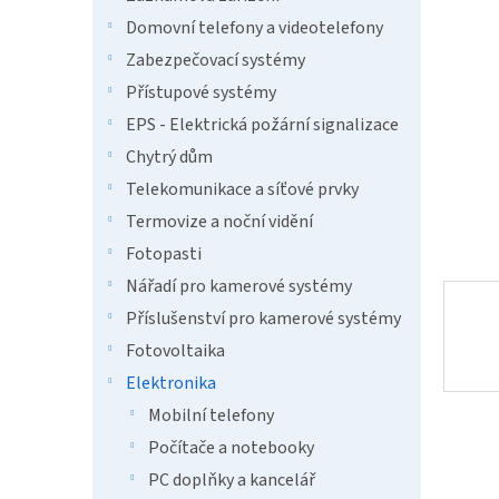
a
hvězdič
n
Domovní telefony a videotelefony
e
Zabezpečovací systémy
l
Přístupové systémy
EPS - Elektrická požární signalizace
Chytrý dům
Telekomunikace a síťové prvky
Termovize a noční vidění
Fotopasti
Nářadí pro kamerové systémy
Příslušenství pro kamerové systémy
Fotovoltaika
Elektronika
Mobilní telefony
Počítače a notebooky
PC doplňky a kancelář