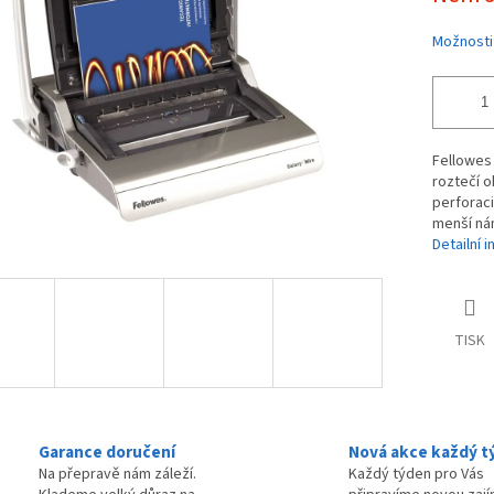
ek.
Možnosti
Fellowes 
roztečí o
perforac
menší nám
Detailní 
TISK
Garance doručení
Nová akce každý t
Na přepravě nám záleží.
Každý týden pro Vás