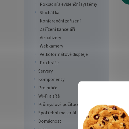
Pokladní a evidenční systémy
Sluchátka
Konferenční zařízení
Zařízení kanceláří
Vizualizéry
Webkamery
Velkoformátové displeje
Pro hráče
Servery
Komponenty
Pro hráče
Wi-Fi a sítě
Průmyslové počítače
Spotřební materiál
Domácnost