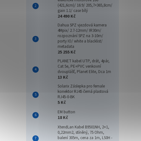
elektrické motorové 166"
(421,6cm)/ 16:9/ 205,7×365,8cm/
gain 1.1/ case bílý
24 490 Kč
Dahua SPZ vjezdová kamera
4Mpix/ 2.7-12mm/ IR30m/
rozpoznání SPZ na 3-10m/
porty IO/ white a blacklist/
metadata
25 255 Kč
PLANET kabel UTP, drát, 4pár,
Cat 5e, PE+PVC venkovní
dvouplášť, Planet Elite, Dca 1m
13 Kč
Solarix Záslepka pro female
konektor RJ45 černá plastová
RJ45-0-BK
5 Kč
EM button
18 Kč
XtendLan Kabel B9501NH, 2+1,
0,22mm2, stíněný, 75 Ohm,
balení 305m, cena za 1m, LS0H -