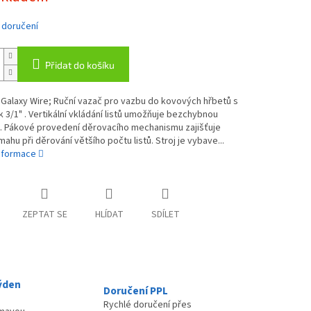
 doručení
Přidat do košíku
Galaxy Wire; Ruční vazač pro vazbu do kovových hřbetů s
k 3/1" . Vertikální vkládání listů umožňuje bezchybnou
i. Pákové provedení děrovacího mechanismu zajišťuje
ahu při děrování většího počtu listů. Stroj je vybave...
informace
ZEPTAT SE
HLÍDAT
SDÍLET
ýden
Doručení PPL
Rychlé doručení přes