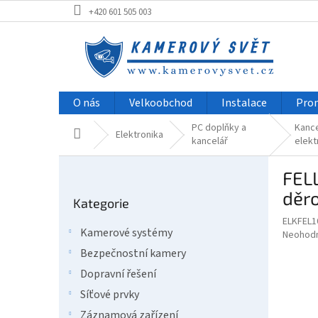
Přejít
+420 601 505 003
na
obsah
O nás
Velkoobchod
Instalace
Pro
PC doplňky a
Kanc
Domů
Elektronika
kancelář
elekt
P
FEL
o
Přeskočit
s
děro
Kategorie
kategorie
t
ELKFEL1
r
Kamerové systémy
Průměr
Neohod
a
hodnoce
Bezpečnostní kamery
n
produkt
n
Dopravní řešení
je
í
0,0
Síťové prvky
z
p
Záznamová zařízení
5