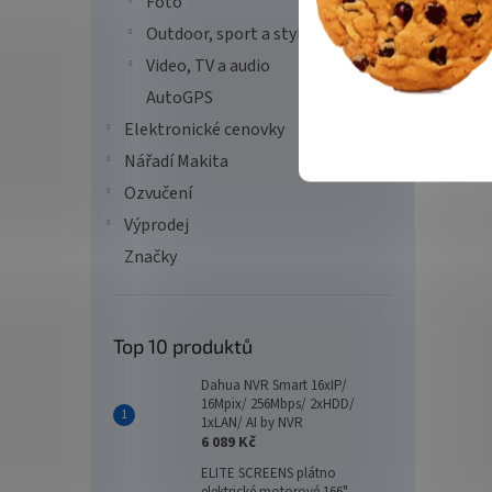
Foto
Outdoor, sport a styl
Video, TV a audio
AutoGPS
Elektronické cenovky
Nářadí Makita
Ozvučení
Výprodej
Značky
Top 10 produktů
Dahua NVR Smart 16xIP/
16Mpix/ 256Mbps/ 2xHDD/
1xLAN/ AI by NVR
6 089 Kč
ELITE SCREENS plátno