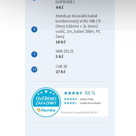
DOPRODEJ
4 Kč
XtendLan Koaxiální kabel
kombinovaný xl-RG 59B (75
Ohm) 0.81mm + 2x 1mm2
vodič, 1m, balení 200m, PE
černý
18 Kč
SAM-252.21
3 Kč
CAB 28
27 Kč