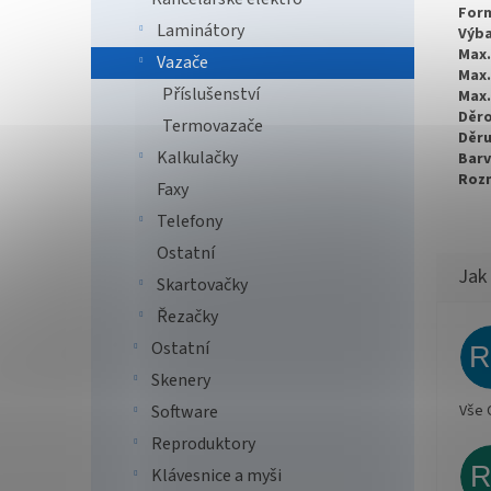
Form
Laminátory
Výba
Max.
Vazače
Max.
Příslušenství
Max.
Děro
Termovazače
Děru
Kalkulačky
Barv
Roz
Faxy
Telefony
Ostatní
Skartovačky
Řezačky
Ostatní
Skenery
Vše 
Software
Reproduktory
Klávesnice a myši