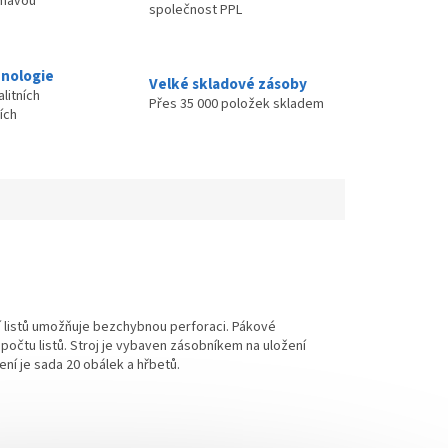
ímavou
společnost PPL
nologie
Velké skladové zásoby
litních
Přes 35 000 položek skladem
ích
ání listů umožňuje bezchybnou perforaci. Pákové
očtu listů. Stroj je vybaven zásobníkem na uložení
ní je sada 20 obálek a hřbetů.