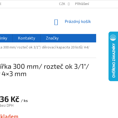
ODU
NOVINKY
VELKOOBCHOD
CZK
ČASTO KLADENÉ DOTAZY
Přihlášení
NÁKUPNÍ
Prázdný košík
KOŠÍK
inky
Kontakty
Značky
 300 mm/ rozteč ok 3/1"/ děrovací kapacita 20 listů/ A4/
řka 300 mm/ rozteč ok 3/1"/
ěr 4×3 mm
536 Kč
/ ks
 bez DPH
skladem