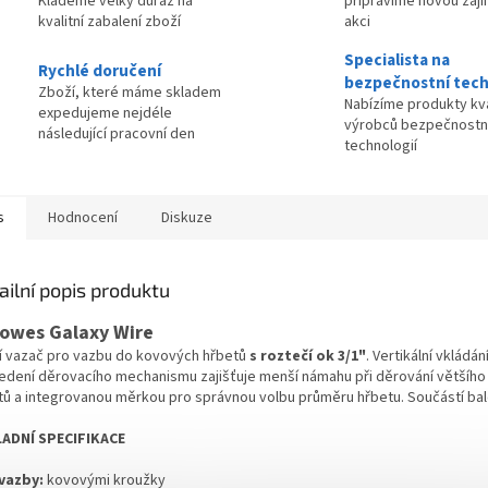
Klademe velký důraz na
připravíme novou zaj
kvalitní zabalení zboží
akci
Specialista na
Rychlé doručení
bezpečnostní tech
Zboží, které máme skladem
Nabízíme produkty kva
expedujeme nejdéle
výrobců bezpečnostn
následující pracovní den
technologií
s
Hodnocení
Diskuze
ailní popis produktu
lowes Galaxy Wire
í vazač pro vazbu do kovových hřbetů
s roztečí ok 3/1"
. Vertikální vklád
edení děrovacího mechanismu zajišťuje menší námahu při děrování většího p
tů a integrovanou měrkou pro správnou volbu průměru hřbetu. Součástí bale
ADNÍ SPECIFIKACE
vazby:
kovovými kroužky