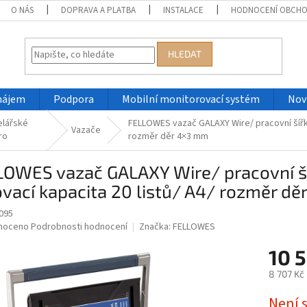
O NÁS
DOPRAVA A PLATBA
INSTALACE
HODNOCENÍ OBCH
HLEDAT
nájem
Podpora
Mobilní monitorovací systém
Nov
elářské
FELLOWES vazač GALAXY Wire/ pracovní šířka
Vazače
ro
rozměr děr 4×3 mm
LOWES vazač GALAXY Wire/ pracovní ší
vací kapacita 20 listů/ A4/ rozměr d
095
né
noceno
Podrobnosti hodnocení
Značka:
FELLOWES
ní
10 
u
8 707 Kč
Měrná
Není 
cena: