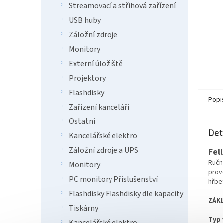
Streamovací a střihová zařízení
USB huby
Záložní zdroje
Monitory
Externí úložiště
Projektory
Flashdisky
Popi
Zařízení kanceláří
Ostatní
Det
Kancelářské elektro
Záložní zdroje a UPS
Fel
Ručn
Monitory
prov
PC monitory Příslušenství
hřbe
Flashdisky Flashdisky dle kapacity
ZÁKL
Tiskárny
Typ 
Kancelářské elektro