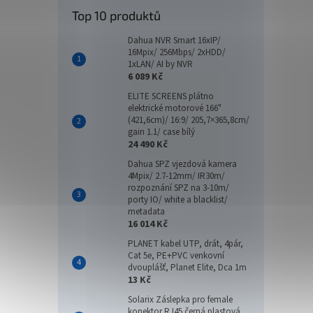
Top 10 produktů
Dahua NVR Smart 16xIP/
16Mpix/ 256Mbps/ 2xHDD/
1xLAN/ AI by NVR
6 089 Kč
ELITE SCREENS plátno
elektrické motorové 166"
(421,6cm)/ 16:9/ 205,7×365,8cm/
gain 1.1/ case bílý
24 490 Kč
Dahua SPZ vjezdová kamera
4Mpix/ 2.7-12mm/ IR30m/
rozpoznání SPZ na 3-10m/
porty IO/ white a blacklist/
metadata
16 014 Kč
PLANET kabel UTP, drát, 4pár,
Cat 5e, PE+PVC venkovní
dvouplášť, Planet Elite, Dca 1m
13 Kč
Solarix Záslepka pro female
konektor RJ45 černá plastová