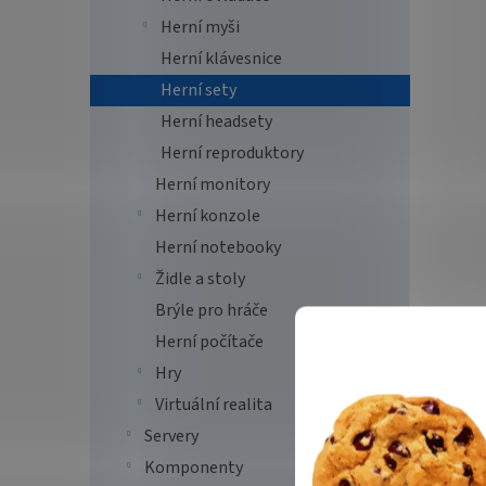
Herní myši
Herní klávesnice
Herní sety
Herní headsety
Herní reproduktory
Herní monitory
Herní konzole
Herní notebooky
Židle a stoly
Brýle pro hráče
Herní počítače
Hry
Virtuální realita
Servery
Komponenty