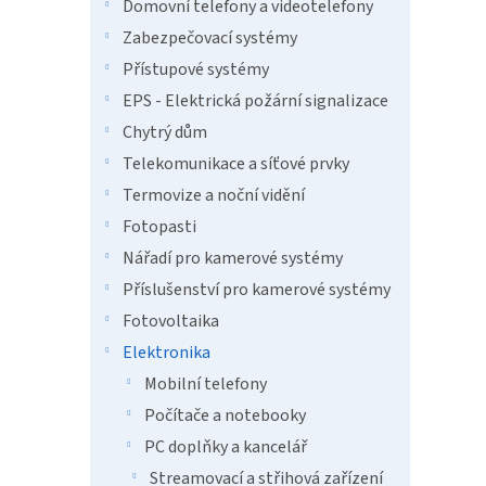
n
Domovní telefony a videotelefony
e
Zabezpečovací systémy
l
Přístupové systémy
EPS - Elektrická požární signalizace
Chytrý dům
Telekomunikace a síťové prvky
Termovize a noční vidění
Fotopasti
Nářadí pro kamerové systémy
Příslušenství pro kamerové systémy
Fotovoltaika
Elektronika
Mobilní telefony
Počítače a notebooky
PC doplňky a kancelář
Streamovací a střihová zařízení