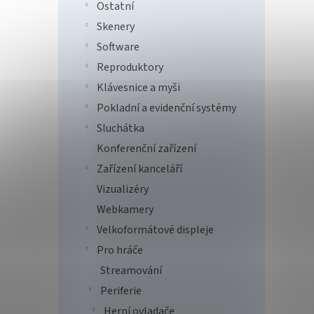
Ostatní
Skenery
Software
Reproduktory
Klávesnice a myši
Pokladní a evidenční systémy
Sluchátka
Konferenční zařízení
Zařízení kanceláří
Vizualizéry
Webkamery
Velkoformátové displeje
Pro hráče
Streamování
Periferie
Herní ovladače