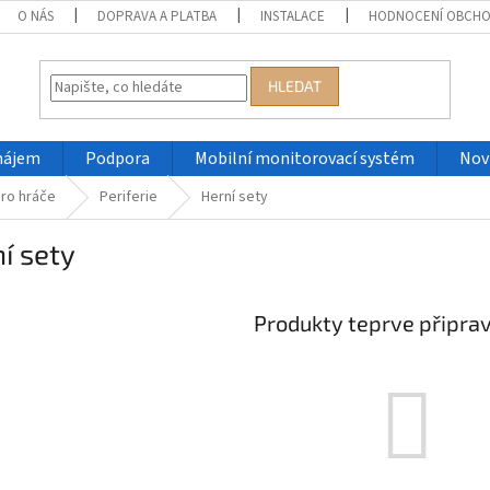
O NÁS
DOPRAVA A PLATBA
INSTALACE
HODNOCENÍ OBCH
HLEDAT
nájem
Podpora
Mobilní monitorovací systém
Nov
ro hráče
Periferie
Herní sety
í sety
Produkty teprve připra