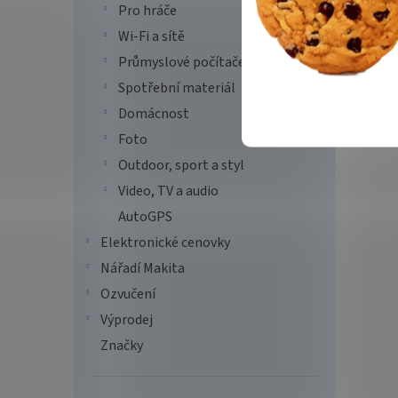
Pro hráče
Wi-Fi a sítě
Průmyslové počítače
Spotřební materiál
Domácnost
Foto
Outdoor, sport a styl
Video, TV a audio
AutoGPS
Elektronické cenovky
Nářadí Makita
Ozvučení
Výprodej
Značky