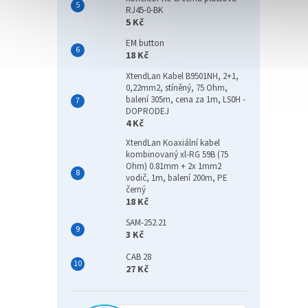
RJ45-0-BK
5 Kč
EM button
18 Kč
XtendLan Kabel B9501NH, 2+1,
0,22mm2, stíněný, 75 Ohm,
balení 305m, cena za 1m, LS0H -
DOPRODEJ
4 Kč
XtendLan Koaxiální kabel
kombinovaný xl-RG 59B (75
Ohm) 0.81mm + 2x 1mm2
vodič, 1m, balení 200m, PE
černý
18 Kč
SAM-252.21
3 Kč
CAB 28
27 Kč