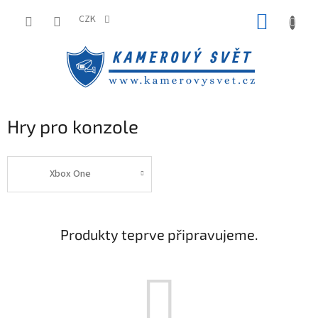
Přejít
NÁKUP
na
CZK
obsah
KOŠÍK
Hry pro konzole
Xbox One
Produkty teprve připravujeme.