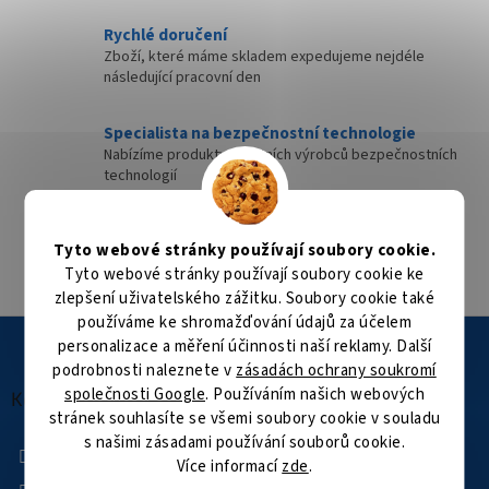
Rychlé doručení
Zboží, které máme skladem expedujeme nejdéle
následující pracovní den
Specialista na bezpečnostní technologie
Nabízíme produkty kvalitních výrobců bezpečnostních
technologií
Velké skladové zásoby
Tyto webové stránky používají soubory cookie.
Přes 35 000 položek skladem
Tyto webové stránky používají soubory cookie ke
zlepšení uživatelského zážitku. Soubory cookie také
používáme ke shromažďování údajů za účelem
Z
personalizace a měření účinnosti naší reklamy. Další
á
podrobnosti naleznete v
zásadách ochrany soukromí
p
společnosti Google
. Používáním našich webových
a
Kontakt
stránek souhlasíte se všemi soubory cookie v souladu
t
s našimi zásadami používání souborů cookie.
í
+420 601 505 003
Více informací
zde
.
Facebook