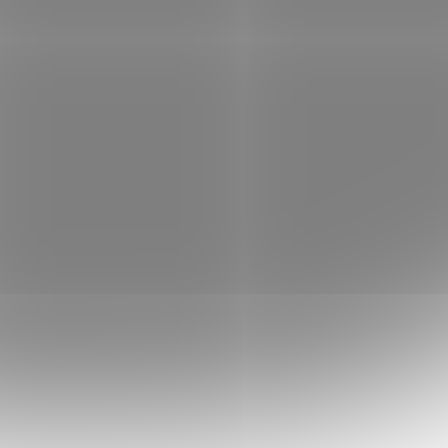
 košíku
26 742 Kč
Do košíku
/ ks
nvertor
XtendLan XL-VTP1041-FOFS; Konvertor pro
S-232,
transparentní přenos čtyř telefonních linek
hernet
po optice . Zařízení je dodáváno v páru .
. K
Strana FXO se typicky připojuje k
pobočkovým...
PLA24289
Kód:
NETPLA2447
Planet GT-915A konvertor
10/100/1000 Base-T / miniGBIC
MP,
SFP, Web mng., OAM, SNMP,
 skladem
Skladem
(1 ks)
LFP/LLCF