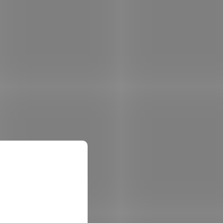
12-20A
Victron Orion DC-DC konvertor 24/12-5 (60
C/DC
W); Kompletně zapouzdřený DC-DC
(240 W)
konvertor (IP67), který je odolný proti
dnoduchou
nárazu, vodě, oleji (mastnotě) a dalším
nečistotám. Je vybaven...
PLA1259
Kód:
NETPLA1042
ertor,
Planet IFT-802TS15 optický
konvertor, SC singlemode 15km,
993.5
DIN, IP30, -40 až 75 st.C
 skladem
Skladem
(5 ks)
 košíku
2 996 Kč
Do košíku