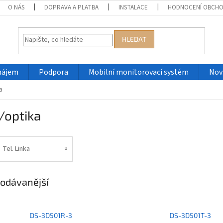
O NÁS
DOPRAVA A PLATBA
INSTALACE
HODNOCENÍ OBCH
HLEDAT
nájem
Podpora
Mobilní monitorovací systém
Nov
a
/optika
Tel. Linka
odávanější
DS-3D501R-3
DS-3D501T-3