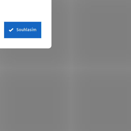
/ ks
iálním
Planet IFT-802TS15; Optický konvertor
 RJ-45,
100Base-TX /100base-FX pro průmyslové
entní
aplikace s vestavěným přepínačem.
ectoring
Optický port s konektorem SC,
Souhlasím
singlemode, do 15km. Redundantní...
PLA2338
Kód:
NETXTE7355
r RS-
XtendLan Optický konvertor, 4x
1x
telefonní linka, FXO - FXS, cena za
48VDC,
pár
 skladem
Není skladem