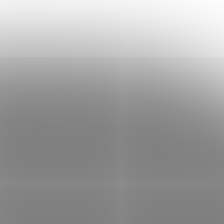
hernet
XtendLan XL-VTP1081-FOFS; Konvertor pro
modulaci
transparentní přenos osmi telefonních
ový UTP
linek po optice . Zařízení je dodáváno v
sítě až
páru . Strana FXO se typicky připojuje k
pobočkovým...
GWL0487
Kód:
SOPGWL0441
 DC-DC
Victron Orion DC-DC konvertor
24/12-5 (60W), IP67
 skladem
Není skladem
 košíku
604 Kč
Do košíku
/ ks