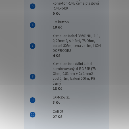
2 4
konektor RJ45 černá plastová
RJ45-0-BK
5 Kč
PLANE
pro s
EM button
optic
18 Kč
10/100
XtendLan Kabel B9501NH, 2+1,
pro pr
0,22mm2, stíněný, 75 Ohm,
balení 305m, cena za 1m, LS0H -
DOPRODEJ
4 Kč
XtendLan Koaxiální kabel
kombinovaný xl-RG 59B (75
Ohm) 0.81mm + 2x 1mm2
vodič, 1m, balení 200m, PE
černý
18 Kč
SAM-252.21
3 Kč
Plan
konve
CAB 28
maste
27 Kč
Vecto