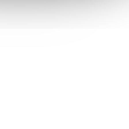
 košíku
3 409 Kč
Do košíku
/ ks
PLANET GT-915A; Konvertor Ethernet RJ-45
-45
10/100/1000 Base-T na optiku miniGBIC
/1G/2.5G
(SFP 100/1000 Base-X) . Převádí metalický
 opt.
Ethernet na optický Gigabitový Ethernet
přes vložený...
PLA2285
Kód:
NETPLA2339
22/485
Planet průmyslový konvertor RS-
0°C,
232/422/485 na IP, 1x COM, 1x
100Base-FX SC SM 30km, 9-
dem
(1 ks)
Skladem
(4 ks)
48VDC, 24VAC, -40~+75°C, IP30