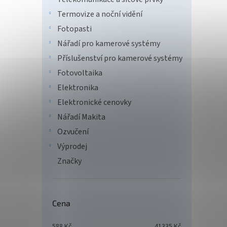
Termovize a noční vidění
Fotopasti
Nářadí pro kamerové systémy
Příslušenství pro kamerové systémy
Fotovoltaika
Elektronika
Elektronické cenovky
Nářadí Makita
Ozvučení
Výprodej
Vict
Značky
DC-DC
Cena
1 7
588
Kč
41335
Kč