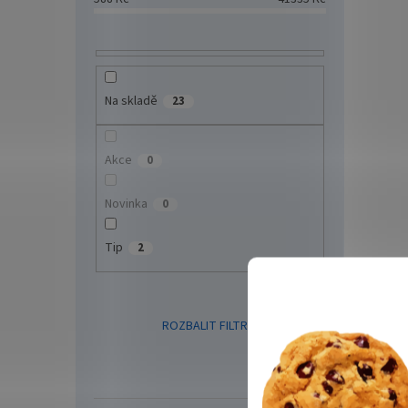
Victro
(110 W
konver
nabízí
instalac
Na skladě
23
Akce
0
Novinka
0
Tip
2
Plan
10/1
ROZBALIT FILTR
nm
1 7