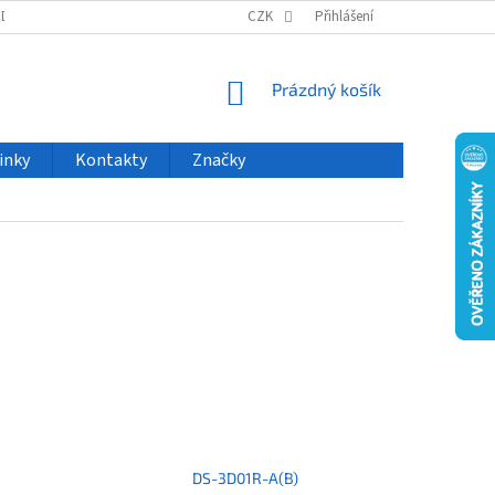
ODU
NOVINKY
VELKOOBCHOD
CZK
ČASTO KLADENÉ DOTAZY
Přihlášení
NÁKUPNÍ
Prázdný košík
KOŠÍK
inky
Kontakty
Značky
DS-3D01R-A(B)