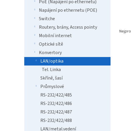
n
PoE (Napájení po ethernetu)
e
Napájení po ethernetu (POE)
l
Switche
Ř
Routery, brány, Access pointy
a
Nejpro
Mobilní internet
z
e
Optické sítě
V
n
Konvertory
ý
í
LAN/optika
p
p
i
r
Tel. Linka
s
o
Skříně, šasí
p
d
Průmyslové
r
u
o
k
RS-232/422/485
d
t
RS-232/422/486
u
ů
RS-232/422/487
DS-3
k
t
RS-232/422/488
ů
LAN/metal.vedení