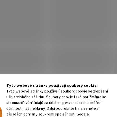
n Orion DC-DC konvertor 48/12-9A
Victron Orion DC-DC konvertor 48/
); Profesionální izolovaný DC/DC
(240 W); Profesionální izolovaný D
tor Victron Orion 48/12V-9A (110 W)
konvertor Victron Orion 48/12-20A 
 řadu unikátních funkcí a jednoduchou
nabízí řadu unikátních funkcí a je
i....
instalaci....
Kód:
NETPLA1408
Kód:
NET
Tyto webové stránky používají soubory cookie.
et FT-806A20, konvertor
Planet VC-232G, VDSL2 konv
Tyto webové stránky používají soubory cookie ke zlepšení
00Base-TX/100FX, WDM,1310
BNC(koax), 1000Base-T,
uživatelského zážitku. Soubory cookie také používáme ke
master/slave, profil 30a, G.
Skladem
(1 ks)
Není
shromažďování údajů za účelem personalizace a měření
Vectoring, G.INP
účinnosti naší reklamy. Další podrobnosti naleznete v
zásadách ochrany soukromí společnosti Google
.
57 Kč
Do košíku
4 132 Kč
Do