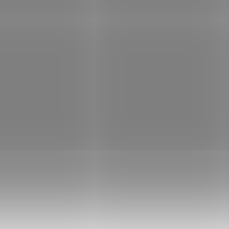
79 Kč
Do košíku
4 390 Kč
Do
/ ks
/ ks
T IGT-815AT; Průmyslový konvertor
PLANET ICS-2102T; Průmyslový ko
nadný přechod mezi metalickým a
pro převod sériové komunikace R
kým vedením ( 100/1000Base-X na
RS-422 nebo RS-485 na síť Fast Et
/1000Base-T ). Konvertor je určený
pro levné a efektivní rozšíření sítě
ůmyslové a...
dispozici je jeden...
Kód:
NETPLA1285
Kód:
NET
et VC-234G, Ethernet VDSL2
Planet IGT-900-1T1S IP30
rtor, 4x 1000Base-T,
průsmyslový konvertor 1x
r/slave, profil 30a, G.993.5
1000Base-T, 1x SFP port, SN
Skladem
(2 ks)
Není
ring, G.INP
VLAN, -40až+75st, 9-48VDC