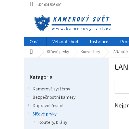
Přejít
+420 601 505 003
na
obsah
O nás
Velkoobchod
Instalace
Pro
Domů
Síťové prvky
Konvertory
LAN/optik
P
LAN
o
Přeskočit
s
Kategorie
kategorie
t
r
Kamerové systémy
a
Bezpečnostní kamery
n
Nejpr
n
Dopravní řešení
í
Síťové prvky
p
Routery, brány
a