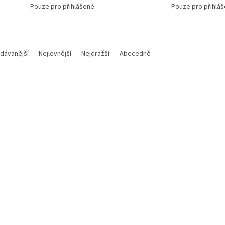
Pouze pro přihlášené
Pouze pro přihlá
dávanější
Nejlevnější
Nejdražší
Abecedně
Kód:
LKWB000101
Kód:
KKW
D501R-3
DS-3D501T-3