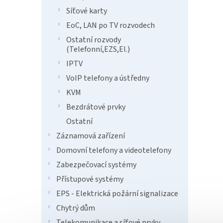
Síťové karty
EoC, LAN po TV rozvodech
Ostatní rozvody
(Telefonní,EZS,El.)
IPTV
VoIP telefony a ústředny
KVM
Bezdrátové prvky
Ostatní
Záznamová zařízení
Domovní telefony a videotelefony
DS-3
Zabezpečovací systémy
Přístupové systémy
EPS - Elektrická požární signalizace
Chytrý dům
Telekomunikace a síťové prvky