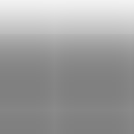
PLANET IVC-234GT; Průmyslový et
extender (konvertor) pro převod/
RJ-45 sítě na koaxiální nebo 2drát
kabel. Umožňuje prodloužit dosah 
na 1,2 km při...
Kód:
SOPGWL0490
Kód:
SOP
ron Orion-Tr 48/12V-9A (110W)
Victron Orion-Tr 48/12-20A
 konvertor, Izolovaný, IP43
konvertor, Izolovaný
Skladem
(1 ks)
Není
77 Kč
Do košíku
3 191 Kč
Do
/ ks
/ ks