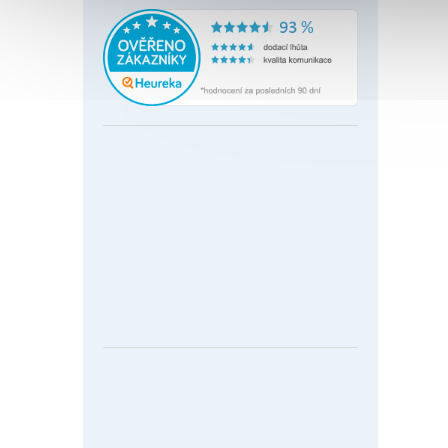
4 7
PLANE
vedení
2× VDS
bridge
+ G.INP.
Plan
konv
802.3
Vecto