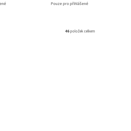
šené
Pouze pro přihlášené
46
položek celkem
B000101
Kód:
JKWB000101
DS-3D01R-A(B)