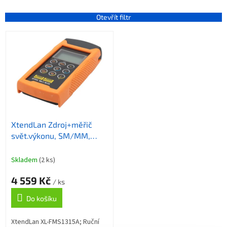
e
n
Otevřít filtr
í
V
p
ý
r
p
o
i
d
s
u
p
k
r
t
o
ů
XtendLan Zdroj+měřič
d
svět.výkonu, SM/MM,
u
zdroj 1310/1550nm,
k
měření -70 až +10dBm,
t
Skladem
(2 ks)
FC/ST/SC
ů
4 559 Kč
/ ks
Do košíku
XtendLan XL-FMS1315A; Ruční