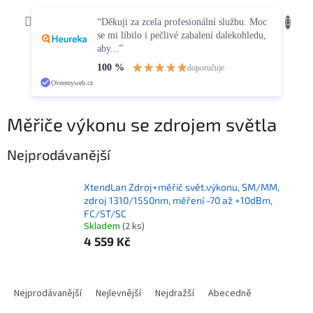
Přejít
NÁKUP
na
CZK
“Děkuji za zcela profesionální službu. Moc
obsah
KOŠÍK
se mi líbilo i pečlivé zabalení dalekohledu,
aby...”
100 %
doporučuje
Overenyweb.cz
Měřiče výkonu se zdrojem světla
Nejprodávanější
XtendLan Zdroj+měřič svět.výkonu, SM/MM,
zdroj 1310/1550nm, měření -70 až +10dBm,
FC/ST/SC
Skladem
(2 ks)
4 559 Kč
Ř
a
Nejprodávanější
Nejlevnější
Nejdražší
Abecedně
z