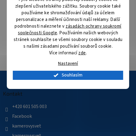
následující pracovní den
zlepšení uživatelského zážitku. Soubory cookie také
používáme ke shromažďování údajů za účelem
Specialista na bezpečnostní technologie
personalizace a měření účinnosti naší reklamy. Další
Nabízíme produkty kvalitních výrobců bezpečnostních
podrobnosti naleznete v
zásadách ochrany soukromí
technologií
společnosti Google
. Používáním našich webových
stránek souhlasíte se všemi soubory cookie v souladu
s našimi zásadami používání souborů cookie.
Velké skladové zásoby
Více informací
zde
.
Přes 35 000 položek skladem
Nastavení
Z
Souhlasím
á
p
a
Kontakt
t
í
+420 601 505 003
Facebook
kamerovysvet
kamerovysvet