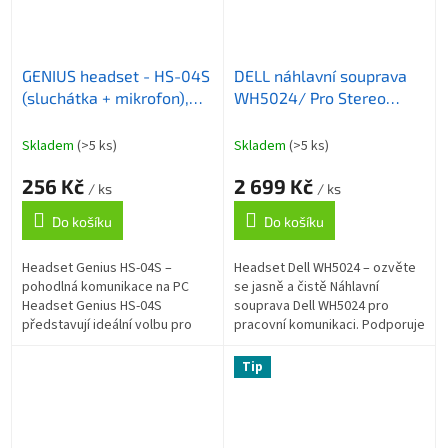
GENIUS headset - HS-04S
DELL náhlavní souprava
(sluchátka + mikrofon),
WH5024/ Pro Stereo
single jack
Headset/ sluchátka +
mikrofon
Skladem
(>5 ks)
Skladem
(>5 ks)
256 Kč
2 699 Kč
/ ks
/ ks
Do košíku
Do košíku
Headset Genius HS-04S –
Headset Dell WH5024 – ozvěte
pohodlná komunikace na PC
se jasně a čistě Náhlavní
Headset Genius HS-04S
souprava Dell WH5024 pro
představují ideální volbu pro
pracovní komunikaci. Podporuje
každodenní komunikaci po síti a
vylepšenou kvalitu zvuku a
uplatní se jak ve firemní sféře
přináší komfortní audio pro
Tip
při...
lepší...