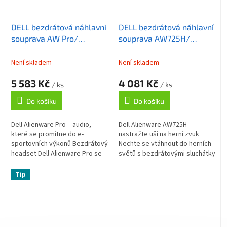
DELL bezdrátová náhlavní
DELL bezdrátová náhlavní
souprava AW Pro/
souprava AW725H/
Wireless gaming AW Pro
Wireless gaming Tri -
Headset/ sluchátka +
mode Headset/ sluchátka
Není skladem
Není skladem
mikrofon/ černá
+ mikrofon/ bílá
5 583 Kč
4 081 Kč
/ ks
/ ks
Do košíku
Do košíku
Dell Alienware Pro – audio,
Dell Alienware AW725H –
které se promítne do e-
nastražte uši na herní zvuk
sportovních výkonů Bezdrátový
Nechte se vtáhnout do herních
headset Dell Alienware Pro se
světů s bezdrátovými sluchátky
stane vaším společníkem při
Dell Alienware AW725H , která
každé návštěvě herních světů.
se velmi rychle stanou vaším...
Tip
Je...