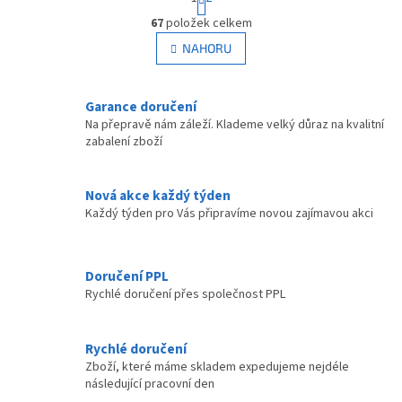
t
O
r
67
položek celkem
v
á
l
NAHORU
n
á
k
d
o
v
a
Garance doručení
á
c
Na přepravě nám záleží. Klademe velký důraz na kvalitní
n
í
zabalení zboží
í
p
r
v
Nová akce každý týden
k
Každý týden pro Vás připravíme novou zajímavou akci
y
v
ý
p
Doručení PPL
i
Rychlé doručení přes společnost PPL
s
u
Rychlé doručení
Zboží, které máme skladem expedujeme nejdéle
následující pracovní den