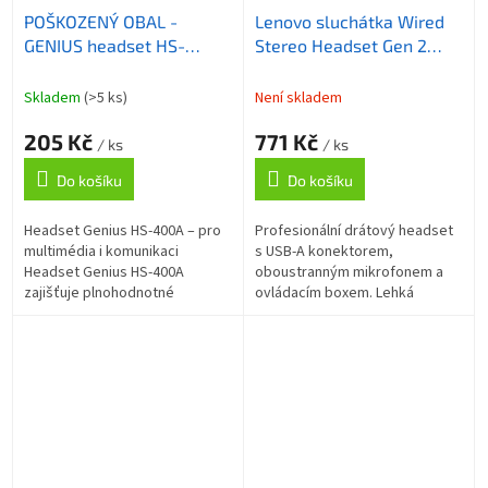
POŠKOZENÝ OBAL -
Lenovo sluchátka Wired
GENIUS headset HS-
Stereo Headset Gen 2
400A, 2x 3,5 jack, redukce
USB-A
na single jack
Skladem
(>5 ks)
Není skladem
205 Kč
771 Kč
/ ks
/ ks
Do košíku
Do košíku
Headset Genius HS-400A – pro
Profesionální drátový headset
multimédia i komunikaci
s USB-A konektorem,
Headset Genius HS-400A
oboustranným mikrofonem a
zajišťuje plnohodnotné
ovládacím boxem. Lehká
ozvučení, ať už v rámci
konstrukce 140 g, vyměnitelné
pracovní a soukromé
náušníky, frekvenční rozsah 20
komunikace, nebo při...
Hz – 20 kHz,...