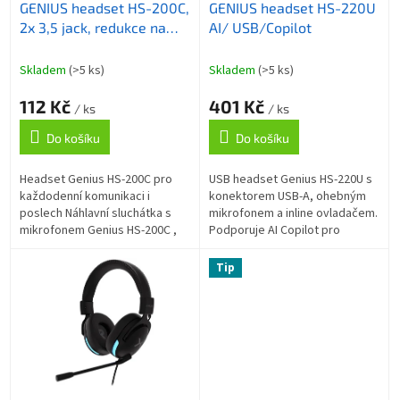
GENIUS headset HS-200C,
GENIUS headset HS-220U
d
2x 3,5 jack, redukce na
AI/ USB/Copilot
u
single jack
k
t
Skladem
(>5 ks)
Skladem
(>5 ks)
ů
112 Kč
401 Kč
/ ks
/ ks
Do košíku
Do košíku
Headset Genius HS-200C pro
USB headset Genius HS-220U s
každodenní komunikaci i
konektorem USB-A, ohebným
poslech Náhlavní sluchátka s
mikrofonem a inline ovladačem.
mikrofonem Genius HS-200C ,
Podporuje AI Copilot pro
která jsou vhodná pro
hlasový vstup bez psaní. Plug-
multimediální zábavu a on-line
and-play, kabel 2,4 m, hmotnost
Tip
komunikaci....
98 g.