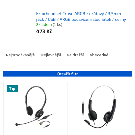
Krux headset Crave ARGB / drátový / 3,5mm
jack / USB / ARGB podsvícení sluchátek / černý
Skladem
(1 ks)
473 Kč
Ř
a
Nejprodávanější
Nejlevnější
Nejdražší
Abecedně
z
e
n
Otevřít filtr
í
V
p
Tip
ý
r
p
o
i
d
s
u
p
k
r
t
o
ů