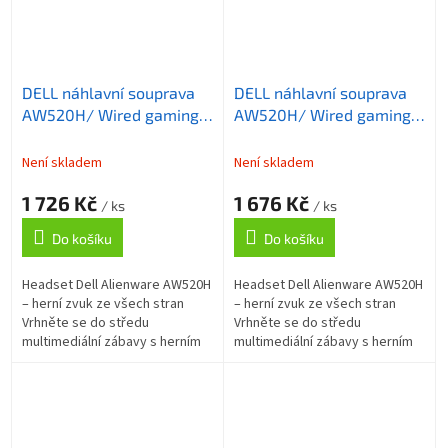
DELL náhlavní souprava
DELL náhlavní souprava
AW520H/ Wired gaming
AW520H/ Wired gaming
Headset/ sluchátka +
Headset/ sluchátka +
mikrofon/ bílá
mikrofon/ černá
Není skladem
Není skladem
1 726 Kč
1 676 Kč
/ ks
/ ks
Do košíku
Do košíku
Headset Dell Alienware AW520H
Headset Dell Alienware AW520H
– herní zvuk ze všech stran
– herní zvuk ze všech stran
Vrhněte se do středu
Vrhněte se do středu
multimediální zábavy s herním
multimediální zábavy s herním
headsetem Dell Alienware
headsetem Dell Alienware
AW520H . Užijte si každý tón
AW520H . Užijte si každý tón
jasně, čistě a...
jasně, čistě a...