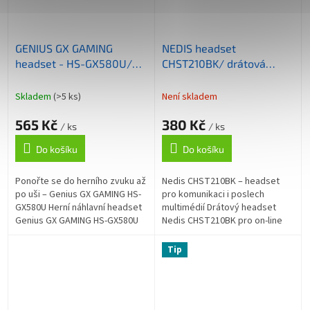
GENIUS GX GAMING
NEDIS headset
headset - HS-GX580U/
CHST210BK/ drátová
USB/ RGB LED/ ovládání
sluchátka + mikrofon/ 1x
hlasitosti
3.5 mm jack/ 2x 3.5 mm
Skladem
(>5 ks)
Není skladem
jack/ kabel 1,8 m/ černý
565 Kč
380 Kč
/ ks
/ ks
Do košíku
Do košíku
Ponořte se do herního zvuku až
Nedis CHST210BK – headset
po uši – Genius GX GAMING HS-
pro komunikaci i poslech
GX580U Herní náhlavní headset
multimédií Drátový headset
Genius GX GAMING HS-GX580U
Nedis CHST210BK pro on-line
vám zprostředkuje silné audio
schůzky a komunikaci po síti.
zážitky při gamingu, sledování...
Měkké náušníky a nastavitelný
Tip
hlavový...