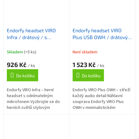
Endorfy headset VIRO
Endorfy headset VIRO
Infra / drátový / s
Plus USB OWH / drátový /
mikrofonem / 3,5mm jack
s odnímatelným
/ černý
mikrofonem / USB / bílý
Skladem
(>5 ks)
Není skladem
926 Kč
1 523 Kč
/ ks
/ ks
Do košíku
Do košíku
Endorfy VIRO Infra – herní
Endorfy VIRO Plus OWH – střeží
headset s odnímatelným
každý audio detail Náhlavní
mikrofonem Vyzbrojte se do
souprava Endorfy VIRO Plus
herních světů stylovým
OWH v minimalistickém
headsetem Endorfy VIRO Infra a
designu, která hráčům
vychutnejte si kvalitní zvuk v
zprostředkuje strhující
patřičném...
prostorový zvuk. Díky...