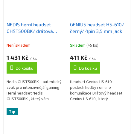
NEDIS herní headset
GENIUS headset HS-610/
GHST500BK/ drátová
černý/ 4pin 3,5 mm jack
sluchátka + mikrofon/
zvuk 7.1/ LED/ USB/ kabel
Není skladem
Skladem
(>5 ks)
2,1 m/ černo-modrý
1 431 Kč
411 Kč
/ ks
/ ks
Do košíku
Do košíku
Nedis GHST500BK – autentický
Headset Genius HS-610 –
zvuk pro intenzivnější gaming
poslech hudby i on-line
Herní headset Nedis
komunikace Drátový headset
GHST500BK , který vám
Genius HS-610 , který
zprostředkuje virtuální
jednoduše připojíte k PC nebo
prostorový zvuk 7.1 a skrze
notebooku skrze standardní
Tip
komfortní náušníky se...
3,5mm jack . Umožní vám...