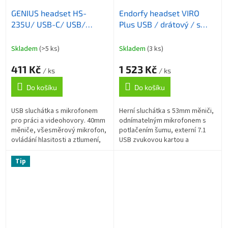
GENIUS headset HS-
Endorfy headset VIRO
235U/ USB-C/ USB/
Plus USB / drátový / s
Copilot/ délka kabelu 2,4
odnímatelným
m
mikrofonem / USB / šedý
Skladem
(>5 ks)
Skladem
(3 ks)
411 Kč
1 523 Kč
/ ks
/ ks
Do košíku
Do košíku
USB sluchátka s mikrofonem
Herní sluchátka s 53mm měniči,
pro práci a videohovory. 40mm
odnímatelným mikrofonem s
měniče, všesměrový mikrofon,
potlačením šumu, externí 7.1
ovládání hlasitosti a ztlumení,
USB zvukovou kartou a
podpora Microsoft Copilot
vyměnitelnými náušníky z
dlouhým stiskem, Plug & Play...
paměťové pěny. Uzavřená
Tip
konstrukce v...