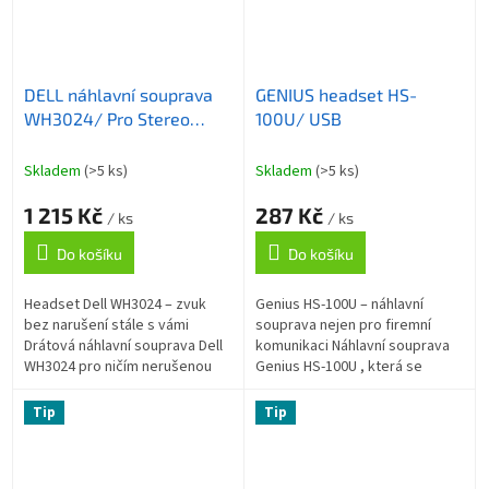
DELL náhlavní souprava
GENIUS headset HS-
WH3024/ Pro Stereo
100U/ USB
Headset/ sluchátka +
mikrofon
Skladem
(>5 ks)
Skladem
(>5 ks)
1 215 Kč
287 Kč
/ ks
/ ks
Do košíku
Do košíku
Headset Dell WH3024 – zvuk
Genius HS-100U – náhlavní
bez narušení stále s vámi
souprava nejen pro firemní
Drátová náhlavní souprava Dell
komunikaci Náhlavní souprava
WH3024 pro ničím nerušenou
Genius HS-100U , která se
komunikaci. Díky funkci
pohodlně nasadí na jedno ucho.
potlačení hluku na bázi umělé
Je určena pro komfortní
Tip
Tip
inteligence...
pracovní...