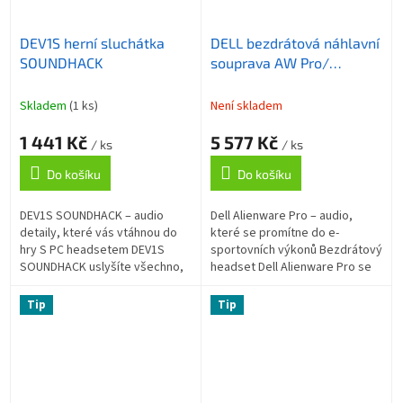
DEV1S herní sluchátka
DELL bezdrátová náhlavní
SOUNDHACK
souprava AW Pro/
Wireless gaming AW Pro
Headset/ sluchátka +
Skladem
(1 ks)
Není skladem
mikrofon/ bílá
1 441 Kč
5 577 Kč
/ ks
/ ks
Do košíku
Do košíku
DEV1S SOUNDHACK – audio
Dell Alienware Pro – audio,
detaily, které vás vtáhnou do
které se promítne do e-
hry S PC headsetem DEV1S
sportovních výkonů Bezdrátový
SOUNDHACK uslyšíte všechno,
headset Dell Alienware Pro se
co hry nabízí – od kroků
stane vaším společníkem při
nepřátel a výstřelů až po
každé návštěvě herních světů.
Tip
Tip
impozantní výbuchy....
Je...