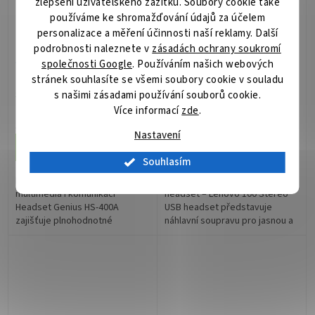
zlepšení uživatelského zážitku. Soubory cookie také
používáme ke shromažďování údajů za účelem
personalizace a měření účinnosti naší reklamy. Další
GENIUS headset HS-
Lenovo 100 USB Stereo
podrobnosti naleznete v
zásadách ochrany soukromí
400A, 2x 3,5 jack, redukce
Headset
společnosti Google
. Používáním našich webových
na single jack
stránek souhlasíte se všemi soubory cookie v souladu
Skladem
(>5 ks)
Není skladem
s našimi zásadami používání souborů cookie.
Více informací
zde
.
246 Kč
1 029 Kč
/ ks
/ ks
Nastavení
Do košíku
Do košíku
Souhlasím
Headset Genius HS-400A – pro
Lenovo 100 Stereo USB
multimédia i komunikaci
headset – Lenovo 100 Stereo
Headset Genius HS-400A
USB headset představuje
zajišťuje plnohodnotné
náhlavní soupravu pro jasnou a
ozvučení, ať už v rámci
čistou komunikaci. Uplatní se v
pracovní a soukromé
pracovní sféře, podnikání i
komunikace, nebo při...
běžné...