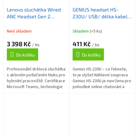
Lenovo sluchátka Wired
GENIUS headset HS-
ANC Headset Gen 2
230U/ USB/ délka kabelu
(Teams & Zoom certified)
2,4 m
Není skladem
Skladem
(>5 ks)
3 398 Kč
411 Kč
/ ks
/ ks
Do košíku
Do košíku
Profesionální drátová sluchátka
Genius HS-230U – co řeknete,
s aktivním potlačením hluku pro
to je slyšet Náhlavní souprava
hybridní pracoviště. Certifikace
Genius HS-230U je navržena pro
Microsoft Teams, technologie
pohodlné online chatování a
EPOS BrainAdapt a ActiveGard,
komunikaci s rodinou, přáteli,
hmotnost pouze 145 g...
kolegy z práce nebo...