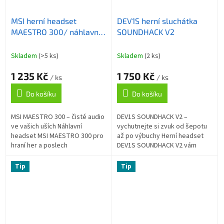
MSI herní headset
DEV1S herní sluchátka
MAESTRO 300/ náhlavní/
SOUNDHACK V2
USB-C
Skladem
(>5 ks)
Skladem
(2 ks)
1 235 Kč
1 750 Kč
/ ks
/ ks
Do košíku
Do košíku
MSI MAESTRO 300 – čisté audio
DEV1S SOUNDHACK V2 –
ve vašich uších Náhlavní
vychutnejte si zvuk od šepotu
headset MSI MAESTRO 300 pro
až po výbuchy Herní headset
hraní her a poslech
DEV1S SOUNDHACK V2 vám
multimediálního obsahu. Je
zprostředkuje i ty nejmenší
vybaven výkonnými 40mm
audio z digitálních světů. Tebto
Tip
Tip
měniči , které produkují...
model...