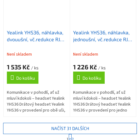
Yealink YHS36, náhlavka,
Yealink YHS36, náhlavka,
dvouušní, vč.redukce RJ9
jednoušní, vč.redukce RJ9
(tel.Yealink)
(tel.Yealink)
Není skladem
Není skladem
1 535 Kč
1 226 Kč
/ ks
/ ks
Do košíku
Do košíku
Komunikace v pohodlí, ať už
Komunikace v pohodlí, ať už
mluví kdokoli – headset Yealink
mluví kdokoli – headset Yealink
YHS36 Drátový headset Yealink
YHS36 Drátový headset Yealink
YHS36 v provedení pro obě uši,
YHS36 v provedení pro jedno
který je kompatibilní se stolními
ucho, který je kompatibilní se
telefony Yealink a...
stolními telefony Yealink a...
NAČÍST 31 DALŠÍCH
S
1
2