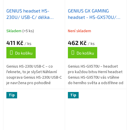
GENIUS headset HS-
GENIUS GX GAMING
230U/ USB-C/ délka
headset - HS-GX570U/
kabelu 2,4 m
USB/ RGB LED/ ovládání
hlasitosti
Skladem
(>5 ks)
Není skladem
411 Kč
462 Kč
/ ks
/ ks
Do košíku
Do košíku
Genius HS-230U USB-C – co
Genius HS-GX570U – headset
řeknete, to je slyšet Náhlavní
pro každou bitvu Herní headset
souprava Genius HS-230U USB-C
Genius HS-GX570U vás vtáhne
je navržena pro pohodlné
do herního světa a odstřihne od
online chatování a komunikaci s
vnějších ruchů okolí. Headset
rodinou, přáteli, kolegy z...
disponuje 50mm měniči...
Tip
Tip