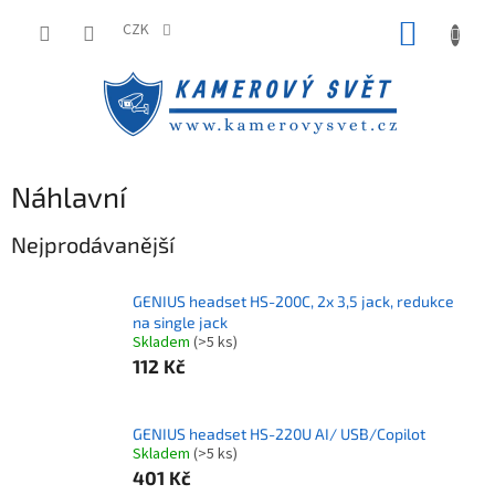
Přejít
NÁKUP
na
CZK
obsah
KOŠÍK
Náhlavní
Nejprodávanější
GENIUS headset HS-200C, 2x 3,5 jack, redukce
na single jack
Skladem
(>5 ks)
112 Kč
GENIUS headset HS-220U AI/ USB/Copilot
Skladem
(>5 ks)
401 Kč