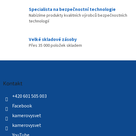
Specialista na bezpečnostní technologie
Nabízíme produkty kvalitních výrobců bezpečnostních
technologií
Velké skladové zásoby
Přes 35 000 položek skladem
Z
á
p
a
Kontakt
t
í
+420 601 505 003
Facebook
kamerovysvet
kamerovysvet
YouTube