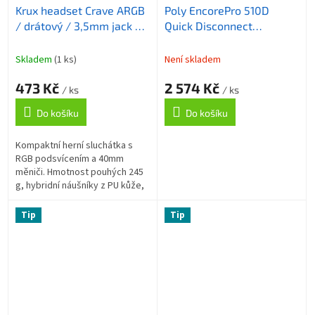
Krux headset Crave ARGB
Poly EncorePro 510D
/ drátový / 3,5mm jack /
Quick Disconnect
USB / ARGB podsvícení
Monoaural Digital
sluchátek / černý
Headset
Skladem
(1 ks)
Není skladem
473 Kč
2 574 Kč
/ ks
/ ks
Do košíku
Do košíku
Kompaktní herní sluchátka s
RGB podsvícením a 40mm
měniči. Hmotnost pouhých 245
g, hybridní náušníky z PU kůže,
sklopný mikrofon s
automatickým ztlumením,
Tip
Tip
ovladač na kabelu,...