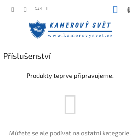
Přejít
NÁKUP
na
CZK
obsah
KOŠÍK
Příslušenství
Produkty teprve připravujeme.
Můžete se ale podívat na ostatní kategorie.