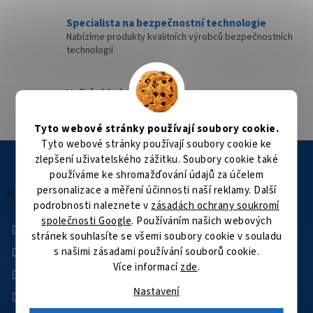
Specialista na bezpečnostní technologie
Nabízíme produkty kvalitních výrobců bezpečnostních
technologií
Velké skladové zásoby
Přes 35 000 položek skladem
Tyto webové stránky používají soubory cookie.
Tyto webové stránky používají soubory cookie ke
Z
zlepšení uživatelského zážitku. Soubory cookie také
á
používáme ke shromažďování údajů za účelem
p
personalizace a měření účinnosti naší reklamy. Další
a
Kontakt
podrobnosti naleznete v
zásadách ochrany soukromí
t
společnosti Google
. Používáním našich webových
í
+420 601 505 003
stránek souhlasíte se všemi soubory cookie v souladu
Facebook
s našimi zásadami používání souborů cookie.
Více informací
zde
.
kamerovysvet
kamerovysvet
Nastavení
YouTube