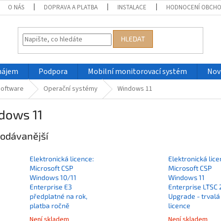
O NÁS
DOPRAVA A PLATBA
INSTALACE
HODNOCENÍ OBCH
HLEDAT
nájem
Podpora
Mobilní monitorovací systém
Nov
oftware
Operační systémy
Windows 11
dows 11
odávanější
Elektronická licence:
Elektronická lice
Microsoft CSP
Microsoft CSP
Windows 10/11
Windows 11
Enterprise E3
Enterprise LTSC
předplatné na rok,
Upgrade - trvalá
platba ročně
licence
Není skladem
Není skladem