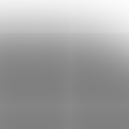
em
(>5 ks)
Skladem
(1 ks)
 košíku
3 295 Kč
Do košíku
/ ks
dows 11
Microsoft Windows 11 Home; Windows 11
osobní
je 64bitový operační systém pro osobní
e
počítače od firmy Microsoft. Verze
 OEM
Windows 11 Home, CZ lokalizace, USB, FPP
verze - krabice,...