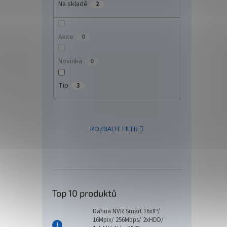
Na skladě
2
Akce
0
Novinka
0
Tip
3
ROZBALIT FILTR
Top 10 produktů
Dahua NVR Smart 16xIP/
16Mpix/ 256Mbps/ 2xHDD/