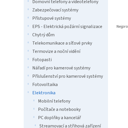
n
Domovní telefony a videotelefony
e
Zabezpečovací systémy
l
Přístupové systémy
Ř
a
EPS - Elektrická požární signalizace
Nejpro
z
Chytrý dům
e
Telekomunikace a síťové prvky
V
n
ý
í
Termovize a noční vidění
p
p
Fotopasti
i
r
Nářadí pro kamerové systémy
s
o
p
d
Příslušenství pro kamerové systémy
r
u
Fotovoltaika
o
k
Elektronika
d
t
u
Mobilní telefony
ů
Elekt
k
Počítače a notebooky
Wind
t
PC doplňky a kancelář
předp
ů
Streamovací a střihová zařízení