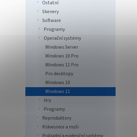
Ostatní
Skenery
3 5
Software
Programy
Micro
je 64b
Operační systémy
počíta
Windows Server
Windo
licenc
Windows 10 Pro
Windows 11 Pro
Pro desktopy
Windows 10
Windows 11
Hry
Programy
Reproduktory
Klávesnice a myši
Pokladní a evidenční systémy