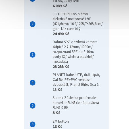
1xLAN/ AI by NVR
6 089 Kč
ELITE SCREENS plátno
elektrické motorové 166"
(421,6cm)/ 16:9/ 205,7×365,8cm/
gain 1.1/ case bílý
24 490 Kč
Dahua SPZ vjezdová kamera
4Mpix/ 2.7-12mm/ IR30m/
rozpoznání SPZ na 3-10m/
porty IO/ white a blacklist/
metadata
25 255 Kč
PLANET kabel UTP, drát, 4pár,
Cat 5e, PE+PVC venkovní
dvouplášť, Planet Elite, Dca 1m
13 Kč
Solarix Záslepka pro female
konektor RJ45 černá plastová
RJ45-0-BK
5 Kč
EM button
18 Kč