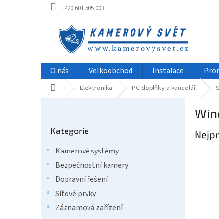
Přejít
+420 601 505 003
na
obsah
O nás
Velkoobchod
Instalace
Pro
Domů
Elektronika
PC doplňky a kancelář
S
P
Win
o
Přeskočit
s
Kategorie
kategorie
Nejpr
t
r
Kamerové systémy
a
Bezpečnostní kamery
n
n
Dopravní řešení
í
Síťové prvky
p
Záznamová zařízení
a