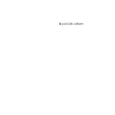
6
položek celkem
MCSP181
Kód:
SWMS25002
Tip
oft CSP
Microsoft Windows 11 Home 64-bit
 2024
SK OEM 1pk DVD
 skladem
Není skladem