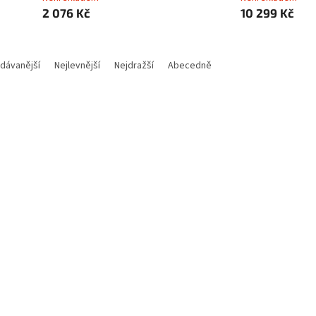
2 076 Kč
10 299 Kč
dávanější
Nejlevnější
Nejdražší
Abecedně
Kód:
SWMCSP5050
Kód:
SW
ronická licence: Microsoft CSP
Elektronická licence: Micros
ows 10/11 Enterprise E3
Windows 11 Enterprise LTSC
latné na rok, platba ročně
Upgrade - trvalá licence
Není skladem
Není