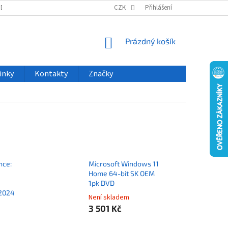
ODU
NOVINKY
VELKOOBCHOD
CZK
ČASTO KLADENÉ DOTAZY
Přihlášení
NÁKUPNÍ
Prázdný košík
KOŠÍK
inky
Kontakty
Značky
nce:
Microsoft Windows 11
Home 64-bit SK OEM
1pk DVD
 2024
Není skladem
3 501 Kč