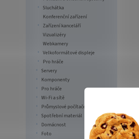
Sluchátka
Konferenční zařízení
Zařízení kanceláří
Vizualizéry
Webkamery
Velkoformátové displeje
Pro hráče
Servery
Komponenty
Pro hráče
Wi-Fi a sítě
Průmyslové počítače
Spotřební materiál
Domácnost
Foto