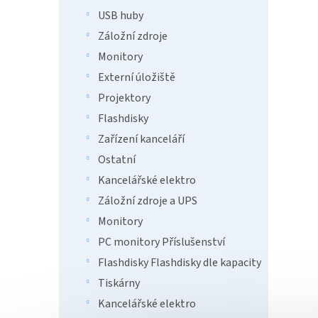
USB huby
2 0
Záložní zdroje
Monitory
Externí úložiště
Projektory
Flashdisky
Tip
Zařízení kanceláří
Ostatní
Kancelářské elektro
Záložní zdroje a UPS
Monitory
PC monitory Příslušenství
Flashdisky Flashdisky dle kapacity
Micr
Tiskárny
ENG 
Kancelářské elektro