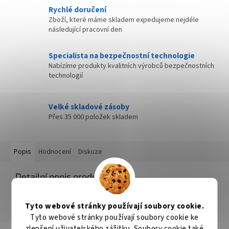
Rychlé doručení
Zboží, které máme skladem expedujeme nejdéle
následující pracovní den
Specialista na bezpečnostní technologie
Nabízíme produkty kvalitních výrobců bezpečnostních
technologií
Velké skladové zásoby
Přes 35 000 položek skladem
Popis
Hodnocení
Diskuze
Detailní popis produktu
XEROX 106R01604
Tyto webové stránky používají soubory cookie.
ZÁKLADNÍ SPECIFIKACE
Tyto webové stránky používají soubory cookie ke
Pro tiskárny:
Xerox Phaser 6500, WorkCentre 6505
zlepšení uživatelského zážitku. Soubory cookie také