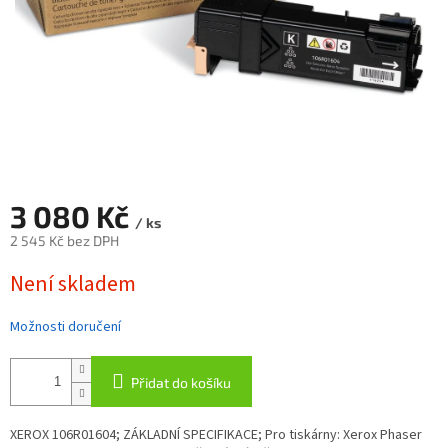
3 080 Kč
/ ks
2 545 Kč bez DPH
Měrná
Není skladem
cena:
Možnosti doručení
Přidat do košíku
XEROX 106R01604; ZÁKLADNÍ SPECIFIKACE; Pro tiskárny: Xerox Phaser