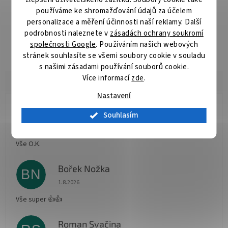
používáme ke shromažďování údajů za účelem
Barva:
černá
personalizace a měření účinnosti naší reklamy. Další
podrobnosti naleznete v
zásadách ochrany soukromí
Výdrž:
3000 stran
společnosti Google
. Používáním našich webových
stránek souhlasíte se všemi soubory cookie v souladu
s našimi zásadami používání souborů cookie.
Více informací
zde
.
Nastavení
Radomír Hurník
Souhlasím
RH
Hodnocení obchodu je 5 z 5 hvězdiček.
3.8.2026
Vše O.K.
Bořek Nožka
BN
Hodnocení obchodu je 5 z 5 hvězdiček.
1.8.2026
Vše super 👍👍
Roman Svačina