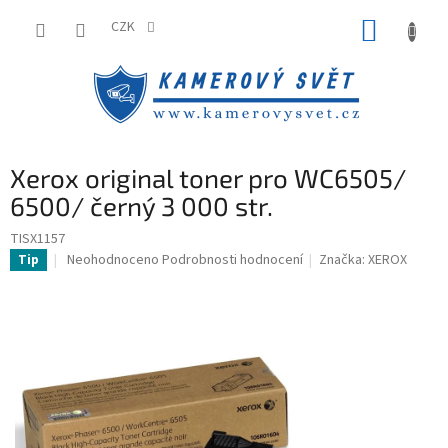
Přejít
NÁKUP
na
CZK
obsah
KOŠÍK
Xerox original toner pro WC6505/
6500/ černý 3 000 str.
TISX1157
Průměrné
Neohodnoceno
Podrobnosti hodnocení
Značka:
XEROX
Tip
hodnocení
produktu
je
0,0
z
5
hvězdiček.